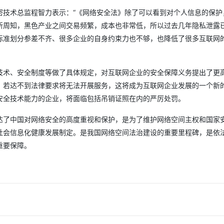
密技术总监程智力表示：“《网络安全法》除了可以看到对个人信息的保护
所周知，黑色产业之间交易频繁，成本也非常低，所以过去几年隐私泄露
AI 应用
10分钟微调：让0.6B模型媲美235B模
多模态数据信
型
依托云原生高可用架构,实现Dify私有化部署
标准划分参差不齐、很多企业的自身约束力也不够，也降低了很多互联网
用1%尺寸在特定领域达到大模型90%以上效果
一个 AI 助手
超强辅助，Bol
即刻拥有 DeepSeek-R1 满血版
在企业官网、通讯软件中为客户提供 AI 客服
技术、安全制度等做了具体规定，对互联网企业的安全保障义务提出了更
多种方案随心选，轻松解锁专属 DeepSeek
，若达不到法律要求将无法开展服务，这将成为互联网企业发展的一个新
安全技术能力的企业，将面临包括吊销证照在内的严厉处罚。
达了中国对网络安全的高度重视和保护，是为了维护网络空间主权和国家
社会信息化健康发展制定。是我国网络空间法治建设的重要里程碑，是依
重要保障。