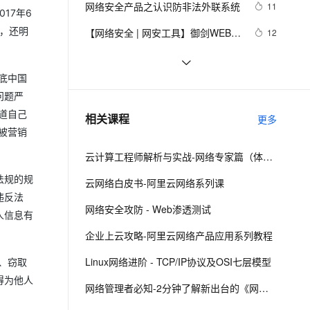
安全
网络安全产品之认识防非法外联系统
我要投诉
e-1.1-I2V
Cosyvoice-V3-Flash
11
PolarDB
上云场景组合购
Milvus 弹性伸缩功能新增节
17年6
伴
漫剧创作，剧本、分镜、视频高效生成
100%兼容MySQL、PostgreSQL，兼容Oracle，支持集中和分布式
覆盖90%+业务场景，专享组合折扣价
点支持范围
畅自然，细节丰富
高表现力语音合成大模型，语音克隆听感自然
，还明
VPN
【网络安全 | 网安工具】御剑WEB指
12
纹识别系统使用详析
ernetes 版 ACK
云聚AI 严选权益
AI 原生数据库服务发布
SSL 证书
亮相国家网络安全宣传周，阿里云全
6
2V
Fun-ASR
，一键激活高效办公新体验
理容器应用的 K8s 服务
精选AI产品，从模型到应用全链提效
Agent 数据网关
新展现云原生免疫防线
底中国
文戏情感细腻自然，动作戏激烈拳拳到肉，实现更强表演能力
支持中英文自由切换，具备更强的噪声鲁棒性
堡垒机
深入理解SSL数字证书：定义、工作
6
AI 用量加速计划
问题严
云原生数据库 PolarDB
原理与网络安全的重要性
防火墙
、识别商机，让客服更高效、服务更出色。
网络安全之认识托管威胁检测与响应
新老同享，达量后返
Agentic Database 发布
9
道自己
相关课程
更多
（MDR）
主机安全
应用
被营销
云计算工程师解析与实战-网络专家篇（体验版）
千问办公
NEW
AI 应用及服务市场
的智能体编程平台
一站式AI生产力平台
法规的规
云网络白皮书-阿里云网络系列课
违反法
AI 应用
伶鹊
网络安全攻防 - Web渗透测试
人信息有
企业级人与Agent协作平台，接入和调度多个数字员工
智能客服平台，对话机器人、对话分析、智能外呼
大模型
企业上云攻略-阿里云网络产品应用系列教程
大模型服务平台百炼 - 全妙
自然语言处理
Linux网络进阶 - TCP/IP协议及OSI七层模型
、窃取
应用创作平台
多模态内容创作工具，已接入 DeepSeek
数据标注
得为他人
网络管理者必知-2分钟了解新出台的《网络安全法》
机器学习