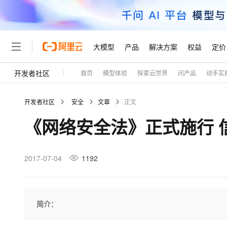
大模型
产品
解决方案
权益
定价
开发者社区
首页
模型体验
探索云世界
问产品
动手实
大模型
产品
解决方案
权益
定价
云市场
伙伴
服务
了解阿里云
精选产品
精选解决方案
普惠上云
产品定价
精选商城
成为销售伙伴
售前咨询
为什么选择阿里云
千问AI平台
开发者社区
安全
文章
正文
了解云产品的定价详情
大模型服务平台百炼
千问办公，解锁你的工作
普惠上云 官方力荐
分销伙伴
在线服务
网站建设
什么是云计算
大
《网络安全法》正式施行 
大模型服务与应用平台
企业级Agent产品，直接
云服务器38元/年起，超
咨询伙伴
多端小程序
技术领先
云上成本管理
售后服务
轻量应用服务器
Agency Agents：拥
官方推荐返现计划
大模型
精选产品
精选解决方案
Salesforce 国际版订阅
稳定可靠
管理和优化成本
推荐新用户得奖励，单订单
销售伙伴合作计划
2017-07-04
1192
自助服务
友盟天域
安全合规
人工智能与机器学习
AI
文本生成
云数据库 RDS
HappyHorse 打造一
云工开物
无影生态合作计划
在线服务
观测云
分析师报告
高校专属算力普惠，学生认
计算
互联网应用开发
Qwen3.8-Max
HOT
Salesforce On Alibaba C
工单服务
Tuya 物联网平台阿里云
研究报告与白皮书
人工智能平台 PAI
快速拥有专属 OpenClaw
简介：
大模
Consulting Partner 合
大数据
容器
智能体时代全能旗舰模型
免费试用
短信专区
一站式AI开发、训练和推
蓝凌 OA
AI 大模型销售与服务生
现代化应用