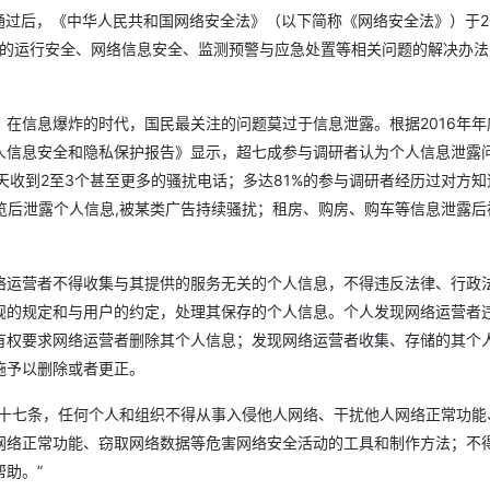
Deepseek-v4-pro
HappyHors
同享
万小智 AI 建站低至 15元/月
Qoder CN
AI 短剧/漫剧
云原生数据库 
快递物流查询
WordPress
决通过后，《中华人民共和国网络安全法》（以下简称《网络安全法》）于20
成为服务伙
高校合作
点，立即开启云上创新
覆盖公网/内网、递归/权威、移动APP等全场景解析服务
送.CN域名，送备案服务码
基于千问大模型等，支持代码智能生成、研发智能问答
AI助力短剧
态智能体模型
旗舰 MoE 大模型，百万上下文与顶尖推理能力
图生视频，流
施的运行安全、网络信息安全、监测预警与应急处置等相关问题的解决办法
Ubuntu
服务生态伙伴
云工开物
企业应用
Works
Night Plan 支持 Qwen 3.8-Max
云原生大数据计算服务 MaxCompute
AI 办公
容器服务 Kub
NEW
GLM-5.2
Wan2.7-T
Red Hat
30+ 款产品免费体验
Data Agent 驱动的一站式 Data+AI 开发治理平台
夜间 5 折，Qwen/Meoo/TokenPlan 客户专享
面向分析的企业级SaaS模式云数据仓库
AI智能应用
提供一站式管
科研合作
在信息爆炸的时代，国民最关注的问题莫过于信息泄露。根据2016年年
视觉 Coding、空间感知、多模态思考等全面升级
1M上下文，专为长程任务能力而生
ERP
堂（旗舰版）
SUSE
智能客服
人信息安全和隐私保护报告》显示，超七成参与调研者认为个人信息泄露
CRM
防护产品
2个月
自动承接线索
每天收到2至3个甚至更多的骚扰电话；多达81%的参与调研者经历过对方知
建站小程序
OA 办公系统
AI 应用构建
大模型原生
览后泄露个人信息,被某类广告持续骚扰；租房、购房、购车等信息泄露后
力提升
财税管理
模板建站
Qoder
大模型服务平台百炼-应用模版
HOT
NEW
面向真实软件
个人版上线、团队版降价；千问3.8-Max首发发尝鲜
丰富多元化的应用模版和解决方案
络运营者不得收集与其提供的服务无关的个人信息，不得违反法律、行政
400电话
定制建站
规的规定和与用户的约定，处理其保存的个人信息。个人发现网络运营者
万有无界
大模型服务平台百炼-智能体
方案
广告营销
模板小程序
有权要求网络运营者删除其个人信息；发现网络运营者收集、存储的其个
的模型效果
灵活可视化地构建企业级 Agent
定制小程序
施予以删除或者更正。
秒悟
人工智能平台 PAI
APP 开发
二十七条，任何个人和组织不得从事入侵他人网络、干扰他人网络正常功能
云端极速 AI 
新一代 AI 视频生成模型，深度适配广告营销等场景
AI Native 的算法工程平台，一站式完成建模、训练、推理服务部署
网络正常功能、窃取网络数据等危害网络安全活动的工具和制作方法；不
建站系统
助。”