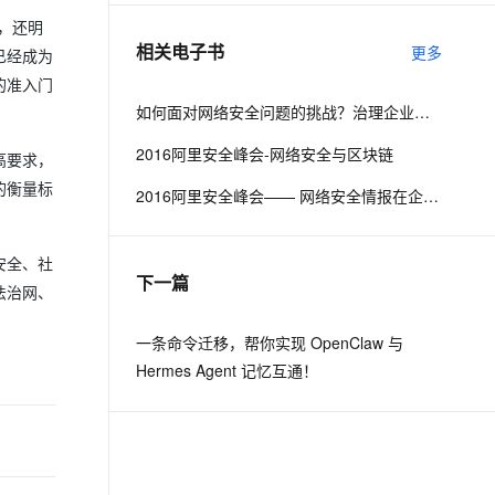
，还明
相关电子书
更多
已经成为
息提取
与 AI 智能体进行实时音视频通话
从文本、图片、视频中提取结构化的属性信息
构建支持视频理解的 AI 音视频实时通话应用
的准入门
如何面对网络安全问题的挑战？治理企业的IT是关键
t.diy 一步搞定创意建站
构建大模型应用的安全防护体系
2016阿里安全峰会-网络安全与区块链
通过自然语言交互简化开发流程,全栈开发支持
通过阿里云安全产品对 AI 应用进行安全防护
高要求，
的衡量标
2016阿里安全峰会—— 网络安全情报在企业侧的落地与实践
安全、社
下一篇
法治网、
一条命令迁移，帮你实现 OpenClaw 与
Hermes Agent 记忆互通！