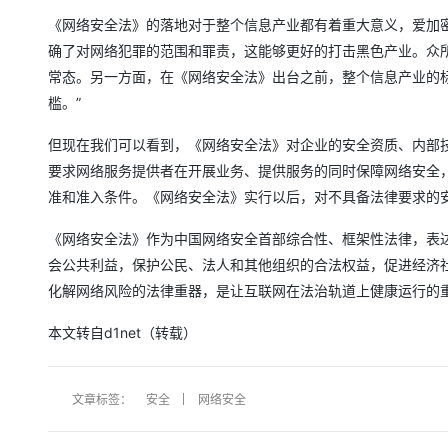
大模型解决方案
《网络安全法》的落地对于整个信息产业都有着重大意义，爱加
迁移与运维管理
确了对网络犯罪的范围和罪责，这能够更好的打击黑色产业。众
快速部署 Dify，高效搭建 
常态。另一方面，在《网络安全法》出台之前，整个信息产业的
专有云
槛。”
10 分钟在聊天系统中增加
但现在我们可以看到，《网络安全法》对企业的安全资质、内部
要求网络服务提供者在开展业务、提供服务的同时保障网络安全
准和准入条件。《网络安全法》实行以后，对不具备法律要求的
《网络安全法》作为中国网络安全首部综合性、框架性法律，表
会公共利益，保护公民、法人和其他组织的合法权益，促进经济
化解网络风险的法律重器，是让互联网在法治轨道上健康运行的
本文转自d1net（转载）
文章标签：
安全
网络安全