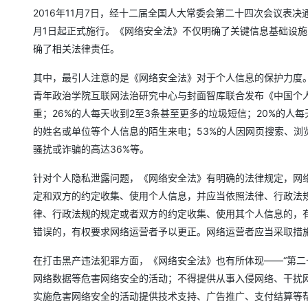
存储
天池大赛
Qwen3.7-Plus
云解析DNS
解决方案免费试用 新老
电子合同
2016年11月7日，经十二届全国人大常委会第二十四次会议表
最高领取价值200元试用
能看、能想、能动手的多模
安全
网络与CDN
月1日起正式施行。《网络安全法》不仅明确了关键信息基础设
AI 算法大赛
畅捷通
确了相关法律责任。
大数据开发治理平台 Data
AI 产品 免费试用
网络
安全
云开发大赛
Qwen3-VL-Plus
Tableau 订阅
1亿+ 大模型 tokens 和 
其中，最引人注意的是《网络安全法》对于个人信息的保护力度。
可观测
入门学习赛
中间件
AI空中课堂在线直播课
云防火墙
140+云产品 免费试用
青年政治学院互联网法治研究中心与封面智库联合发布《中国个
上云与迁云
云原生的云上边界网络安全
产品新客免费试用，最长1
数据库
重；26%的人每天收到2至3条甚至更多的垃圾短信；20%的人
生态解决方案
大模型服务
的姓名或单位等个人信息的陌生来电；53%的人因网页搜索、浏
企业出海
大模型ACA认证体验
大数据计算
骚扰或诈骗的高达36%等。
助力企业全员 AI 认知与能
行业生态解决方案
千问AI平台-Token Plan
政企业务
媒体服务
针对个人隐私泄露问题，《网络安全法》有明确的法律规定，网
开发者生态解决方案
定和双方的约定收集、使用个人信息，并应当依照法律、行政法
企业服务与云通信
千问AI平台-模型体验
AI 开发和 AI 应用解决
律、行政法规的规定或者双方的约定收集、使用其个人信息的，
在线体验全尺寸、多种模态
域名与网站
错误的，有权要求网络运营者予以更正。网络运营者应当采取措
Happy 系列大模型
终端用户计算
在打击黑产违法犯罪方面，《网络安全法》也有所体现——“第
网络数据等危害网络安全的活动；不得提供从事入侵网络、干扰
Serverless
实施危害网络安全的活动提供技术支持、广告推广、支付结算等帮
开发工具