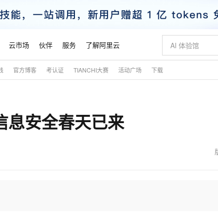
云市场
伙伴
服务
了解阿里云
践
官方博客
考认证
TIANCHI大赛
活动广场
下载
AI 特惠
数据与 API
成为产品伙伴
企业增值服务
最佳实践
价格计算器
AI 场景体
基础软件
产品伙伴合
阿里云认证
市场活动
配置报价
大模型
自助选配和估算价格
新方式
睿译宝，AI翻译排版一步到位
智启 AI 普惠权益
产品生态集成认证中心
企业支持计划
云上春晚
域名与网站
千问官方 MaaS 平台，为开发者和 Agent 而生，新用户赠送 1 亿 + tokens 额度
Qwen Aud
AI Coding
阿里云Maa
2026 阿里云
云服务器 E
为企业打
数据集
Windows
大模型认证
模型
NEW
NEW
信息安全春天已来
交付可用成果
值低价云产品抢先购
上传文档即自动完成翻译和格式还原
至高享 1亿+免费 tokens，加速 Al 应用落地
提供智能易用的域名与建站服务
智能编程，一键
安全可靠、
产品生态伙伴
专家技术服务
云上奥运之旅
弹性计算合作
阿里云中企出
手机三要素
宝塔 Linux
全部认证
价格优势
有专属领域专家
GLM-5.2：长任务时代开源旗舰模型
阿里云 OPC 创新助力计划
千问大模型
即刻拥有 DeepS
AI 电商营销
对象存储 O
大模型
产品生态伙伴工作台
企业增值服务台
云栖战略参考
云存储合作计
云栖大会
身份实名认证
CentOS
训练营
推动算力普惠，释放技术红利
最高返9万
多领域专家智能体,一键组建 AI 虚拟交付团队
快速构建应用程序和网站，即刻迈出上云第一步
至高百万元 Token 补贴，加速一人公司成长
多元化、高性能、安全可靠的大模型服务
真正可用的 1M 上下文,一次完成代码全链路开发
轻松解锁专属 Dee
从图文生成到
云上的中国
数据库合作计
活动全景
短信
Docker
图片和
站式影视创作平台
Hermes Agent，打造自进化智能体
Token Plan 模型订阅计划
数字证书管理服务（原SSL证书）
5 分钟轻松部署
AI 广告创作
无影云电脑
企业成长
NEW
信息公告
看见新力量
云网络合作计
OCR 文字识别
JAVA
证享300元代金券
可视化编排打通从文字构思到成片全链路闭环
全托管，含MySQL、PostgreSQL、SQL Server、MariaDB多引擎
自主进化，持久记忆，越用越聪明
Qwen3.8-Max 首发尝鲜，限时加量 10 倍，夜间低至2折
实现全站HTTPS，呈现可信的WEB访问
图文、视频一
随时随地安
魔搭 Mode
Kimi-K3
HappyHors
NEW
loud
服务实践
官网公告
金融模力时刻
Salesforce O
版
发票查验
全能环境
Claude Code + GStack 打造工程团队
千问办公，限时限量积分加倍
Qoder
低代码高效构
AI 建站
短信服务
型
NEW
作计划
Kimi 最新旗舰模型，长程编程与推理利器
让文字生成流
计划
创新中心
魔搭 ModelSc
健康状态
理服务
让AI从“聊天伙伴”进化为能干活的“数字员工”
安装技能 GStack，拥有专属 AI 工程团队
你的AI工作搭子，覆盖日常办公高频场景
面向真实软件的智能体编程平台
0 代码专业建
客户案例
天气预报查询
操作系统
态合作计划