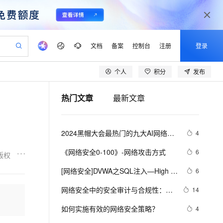
文档
备案
控制台
注册
登录
个人
积分
发布
验
作计划
器
AI 活动
专业服务
服务伙伴合作计划
开发者社区
加入我们
产品动态
服务平台百炼
阿里云 OPC 创新助力计划
热门文章
最新文章
一站式生成采购清单，支持单品或批量购买
io：打造专属 AI 语音助手
S产品伙伴计划（繁花）
峰会
CS
造的大模型服务与应用开发平台
一句话生成原生可编辑精美 PPT 文稿
AI 生产力先锋
Al MaaS 服务伙伴赋能合作
域名
博文
Careers
至高可申请百万元
Qwen3.8-Max 模型上线
开启高性价比 AI 编程新体验
弹性可伸缩的云计算服务
Qwen-Audio-3.0-Realtime 端到端实时语音角色扮演
输入一句话想法, 轻松生成专业的 PPT
先锋实践拓展 AI 生产力的边界
Token 补贴，五大权
计划
海大会
伙伴信用分合作计划
商标
问答
社会招聘
2024黑帽大会最热门的九大AI网络安
4
益加速 OPC 成功
eek-V4-Pro
SS
一键部署幻兽帕鲁游戏服务器
飞天发布时刻
HOT
Open Search 向量检索版支
划
备案
电子书
校园招聘
全工具
pSeek-V4-Pro
视频创作，一键激活电商全链路生产力
稳定、安全、高性价比、高性能的云存储服务
一键购买专属联机服务器，轻松开启游戏
所见，即是所愿
持视频检索 Pipeline 功能
更多支持
《网络安全0-100》-网络攻击方式
6
版权
划
公司注册
镜像站
视频生成
语音识别与合成
专属 QwenPaw
漫剧工坊：一站式动画创作平台
AI 实训营
HOT
应用身份服务 (IDaaS)
[网络安全]DVWA之SQL注入—High 
6
合作伙伴培训与认证
划
上云迁移
站生成，高效打造优质广告素材
全接入的云上超级电脑
从聊天伙伴进化为能主动干活的本地数字员工
快速生产连贯的高质量长漫剧
从基础到进阶，Agent 创客手把手教你
OpenClaw 管理能力上线
level解题简析
lScope
我要反馈
e-1.1-T2V
Qwen3-TTS-Flash
网络安全中的安全审计与合规性：技
14
查询合作伙伴
n Alibaba Cloud ISV 合作
代维服务
建企业门户网站
10 分钟搭建微信、支付宝小程序
MaxCompute MaxFrame 提
术深度解析
畅细腻的高质量视频
离线语音合成大模型，多语言方言自适应，低延迟高稳定
创新加速
如何实施有效的网络安全策略？
ope
登录合作伙伴管理后台
4
我要建议
站，无忧落地极速上线
以可视化方式快速构建移动和 PC 门户网站
国内短信简单易用，安全可靠，秒级触达，全球覆盖200+国家和地区。
高效部署网站，快速应用到小程序
供自动弹性内存功能