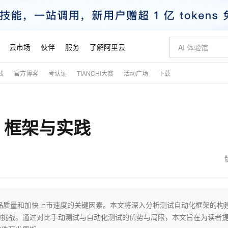
云市场
伙伴
服务
了解阿里云
践
官方博客
考认证
TIANCHI大赛
活动广场
下载
AI 特惠
数据与 API
成为产品伙伴
企业增值服务
最佳实践
价格计算器
AI 场景体
基础软件
产品伙伴合
阿里云认证
市场活动
配置报价
大模型
自助选配和估算价格
步到位
智启 AI 普惠权益
产品生态集成认证中心
企业支持计划
云上春晚
域名与网站
Qwen Audio：打造专属 AI 语音助手
千问官方 MaaS 平台，为开发者和 Agent 而生，新用户赠送 1 亿 + tokens 额度
一句话生成原生
AI Coding
阿里云Maa
2026 阿里云
云服务器 E
为企业打
数据集
Windows
大模型认证
模型
NEW
NEW
：框架与实践
格式还原
值低价云产品抢先购
至高享 1亿+免费 tokens，加速 Al 应用落地
提供智能易用的域名与建站服务
Qwen-Audio-3.0-Realtime 端到端实时语音角色扮演
输入一句话想法,
智能编程，一键
安全可靠、
产品生态伙伴
专家技术服务
云上奥运之旅
弹性计算合作
阿里云中企出
手机三要素
宝塔 Linux
全部认证
价格优势
开源旗舰模型
即刻拥有 DeepSeek-V4-Pro
阿里云 OPC 创新助力计划
千问大模型
一键部署幻兽
AI 电商营销
对象存储 O
大模型
产品生态伙伴工作台
企业增值服务台
云栖战略参考
云存储合作计
云栖大会
身份实名认证
CentOS
训练营
推动算力普惠，释放技术红利
最高返9万
真正可用的 1M 上下文,一次完成代码全链路开发
快速构建应用程序和网站，即刻迈出上云第一步
轻松解锁专属 DeepSeek-V4-Pro
至高百万元 Token 补贴，加速一人公司成长
多元化、高性能、安全可靠的大模型服务
一键购买专属
从图文生成到
云上的中国
数据库合作计
活动全景
短信
Docker
图片和
自进化智能体
5 分钟轻松部署专属 QwenPaw
Token Plan 模型订阅计划
数字证书管理服务（原SSL证书）
高效搭建 AI
AI 广告创作
无影云电脑
企业成长
NEW
HOT
信息公告
看见新力量
云网络合作计
OCR 文字识别
JAVA
越聪明
证享300元代金券
全托管，含MySQL、PostgreSQL、SQL Server、MariaDB多引擎
Qwen3.8-Max 首发尝鲜，限时加量 10 倍，夜间低至2折
实现全站HTTPS，呈现可信的WEB访问
从聊天伙伴进化为能主动干活的本地数字员工
图文、视频一
随时随地安
魔搭 Mode
Kimi-K3
HappyHors
NEW
loud
服务实践
官网公告
金融模力时刻
Salesforce O
版
发票查验
全能环境
Claude Code + GStack 打造工程团队
千问办公，限时限量积分加倍
Qoder
低代码高效构
AI 建站
短信服务
品质量和加快上市速度的关键因素。本文将深入分析测试自动化框架的构
型
NEW
作计划
Kimi 最新旗舰模型，长程编程与推理利器
让文字生成流
计划
创新中心
魔搭 ModelSc
健康状态
理服务
让AI从“聊天伙伴”进化为能干活的“数字员工”
安装技能 GStack，拥有专属 AI 工程团队
你的AI工作搭子，覆盖日常办公高频场景
面向真实软件的智能体编程平台
0 代码专业建
的挑战。通过对比手动测试与自动化测试的优势与局限，本文旨在为读者
客户案例
天气预报查询
操作系统
态合作计划