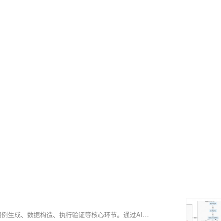
天猫技术质量团队探索AI在测试全流程的落地应用，覆盖需求解析、用例生成、数据构造、执行验证等核心环节。通过AI+自然语言驱动，实现测试自动化、可溯化与可管理化，在用例生成、数据构造和执行校验中显著提效，推动测试体系从人工迈向AI全流程自动化，提升效率40%以上，用例覆盖超70%，并构建行业级知识资产沉淀平台。