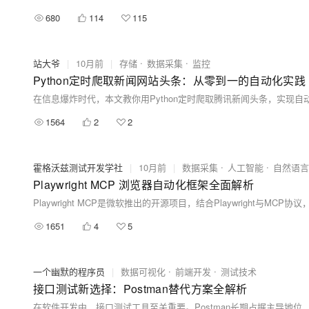
680
114
115
站大爷
|
10月前
|
存储
数据采集
监控
Python定时爬取新闻网站头条：从零到一的自动化实践
1564
2
2
霍格沃兹测试开发学社
|
10月前
|
数据采集
人工智能
自然语言
Playwright MCP 浏览器自动化框架全面解析
1651
4
5
一个幽默的程序员
|
数据可视化
前端开发
测试技术
接口测试新选择：Postman替代方案全解析