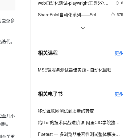
安全
web自动化测试-playwright工具5分钟
我要投诉
e-1.1-I2V
Cosyvoice-V3-Flash
6
PolarDB
上云场景组合购
Milvus 弹性伸缩功能新增节
伴
上手
漫剧创作，剧本、分镜、视频高效生成
100%兼容MySQL、PostgreSQL，兼容Oracle，支持集中和分布式
覆盖90%+业务场景，专享组合折扣价
点支持范围
畅自然，细节丰富
高表现力语音合成大模型，语音克隆听感自然
VPN
SharePoint自动化系列——Set 
575
对复杂多
MMS field value using PowerShell.
ernetes 版 ACK
云聚AI 严选权益
AI 原生数据库服务发布
SSL 证书
Python办公自动化实战：手把手教你
10
2V
Fun-ASR
，一键激活高效办公新体验
理容器应用的 K8s 服务
精选AI产品，从模型到应用全链提效
Agent 数据网关
打造智能邮件发送工具
文戏情感细腻自然，动作戏激烈拳拳到肉，实现更强表演能力
支持中英文自由切换，具备更强的噪声鲁棒性
堡垒机
zabbix自动化监控6（2.4）
3
品迭代。
AI 用量加速计划
云原生数据库 PolarDB
防火墙
、识别商机，让客服更高效、服务更出色。
逾半数全球商业领袖认同智能自动
新老同享，达量后返
Agentic Database 发布
6
相关课程
更多
化，但首先要解决员工的抵触情绪
主机安全
应用
MSE微服务测试最佳实践 - 自动化回归
千问办公
NEW
AI 应用及服务市场
的智能体编程平台
一站式AI生产力平台
AI 应用
伶鹊
相关电子书
更多
企业级人与Agent协作平台，接入和调度多个数字员工
智能客服平台，对话机器人、对话分析、智能外呼
大模型
大模型服务平台百炼 - 全妙
移动互联网测试到质量的转变
自然语言处理
短至几小
应用创作平台
多模态内容创作工具，已接入 DeepSeek
数据标注
给ITer的技术实战进阶课-阿里CIO学院独家教材（四）
问题。
机器学习
F2etest — 多浏览器兼容性测试整体解决方案
例至关重