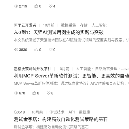
2719
0
4
阿里云开发者
|
10月前
|
数据采集
存储
人工智能
从0到1：天猫AI测试用例生成的实践与突破
本文系统阐述了天猫技术团队在AI赋能测试领域的深度实践与探索，
3830
0
0
霍格沃兹测试开发学社
|
10月前
|
人工智能
自然语言处理
Java
利用MCP Server革新软件测试：更智能、更高效的自
670
8
8
G0518
|
10月前
|
测试技术
API
数据库
测试金字塔：构建高效自动化测试策略的基石
测试金字塔：构建高效自动化测试策略的基石