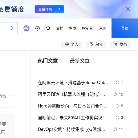
文档
备案
控制台
注册
登录
个人
积分
发布
验
作计划
器
AI 活动
专业服务
服务伙伴合作计划
开发者社区
加入我们
产品动态
服务平台百炼
阿里云 OPC 创新助力计划
热门文章
最新文章
一站式生成采购清单，支持单品或批量购买
可编辑精美 PPT 文稿
S产品伙伴计划（繁花）
峰会
CS
造的大模型服务与应用开发平台
Agency Agents：拥有专属领域专家
AI 生产力先锋
Al MaaS 服务伙伴赋能合作
域名
博文
Careers
至高可申请百万元
Qwen3.8-Max 模型上线
 轻松生成专业的 PPT
开启高性价比 AI 编程新体验
弹性可伸缩的云计算服务
先锋实践拓展 AI 生产力的边界
多领域专家智能体,一键组建 AI 虚拟交付团队
Token 补贴，五大权
计划
海大会
伙伴信用分合作计划
商标
问答
社会招聘
在阿里云环境下搭建基于SonarQube
7
益加速 OPC 成功
帕鲁游戏服务器
SS
HappyHorse 打造一站式影视创作平台
飞天发布时刻
HOT
Open Search 向量检索版支
划
备案
电子书
校园招聘
的自动化安全代码检测平台
联机服务器，轻松开启游戏
视频创作，一键激活电商全链路生产力
稳定、安全、高性价比、高性能的云存储服务
所见，即是所愿
持视频检索 Pipeline 功能
可视化编排打通从文字构思到成片全链路闭环
更多支持
阿里云RPA（机器人流程自动化）干
12
版权
划
公司注册
镜像站
视频生成
语音识别与合成
货系列之四：阿里云RPA产品架构
 智能体与工作流应用
漫剧工坊：一站式动画创作平台
AI 实训营
应用身份服务 (IDaaS)
Here透露新动向，与日本公司合作开
9
合作伙伴培训与认证
划
上云迁移
站生成，高效打造优质广告素材
全接入的云上超级电脑
通过阿里云百炼高效搭建AI应用,助力高效开发
快速生产连贯的高质量长漫剧
从基础到进阶，Agent 创客手把手教你
OpenClaw 管理能力上线
发高度自动化驾驶技术
lScope
我要反馈
e-1.1-T2V
Qwen3-TTS-Flash
自断前程，未来80%IT工作将实现自
3
查询合作伙伴
n Alibaba Cloud ISV 合作
代维服务
建企业门户网站
10 分钟搭建微信、支付宝小程序
建要
MaxCompute MaxFrame 提
动化
畅细腻的高质量视频
离线语音合成大模型，多语言方言自适应，低延迟高稳定
创新加速
DevOps实践：持续集成与持续部署
ope
登录合作伙伴管理后台
11
我要建议
站，无忧落地极速上线
以可视化方式快速构建移动和 PC 门户网站
国内短信简单易用，安全可靠，秒级触达，全球覆盖200+国家和地区。
高效部署网站，快速应用到小程序
供自动弹性内存功能
提供
（CI/CD）的自动化之路