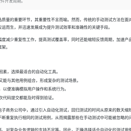
软件开发周期。
Deepseek-v4-pro
HappyHors
同享
万小智 AI 建站低至 15元/月
Qoder CN
AI 短剧/漫剧
云原生数据库 
快递物流查询
WordPress
成为服务伙
高校合作
点，立即开启云上创新
覆盖公网/内网、递归/权威、移动APP等全场景解析服务
送.CN域名，送备案服务码
基于千问大模型等，支持代码智能生成、研发智能问答
AI助力短剧
态智能体模型
旗舰 MoE 大模型，百万上下文与顶尖推理能力
图生视频，流
Ubuntu
服务生态伙伴
品质量的重要环节，其重要性不言而喻。然而，传统的手动测试方法在面
云工开物
企业应用
Works
Night Plan 支持 Qwen 3.8-Max
云原生大数据计算服务 MaxCompute
AI 办公
容器服务 Kub
NEW
GLM-5.2
Wan2.7-T
Red Hat
应运而生，并迅速发展成为提升测试效率和准确性的关键手段。
30+ 款产品免费体验
Data Agent 驱动的一站式 Data+AI 开发治理平台
夜间 5 折，Qwen/Meoo/TokenPlan 客户专享
面向分析的企业级SaaS模式云数据仓库
AI智能应用
提供一站式管
科研合作
视觉 Coding、空间感知、多模态思考等全面升级
1M上下文，专为长程任务能力而生
ERP
堂（旗舰版）
SUSE
幅度减少重复性工作，提高测试覆盖率，同时还能缩短反馈周期，加速产
智能客服
CRM
防护产品
2个月
自动承接线索
框架。
建站小程序
OA 办公系统
AI 应用构建
大模型原生
力提升
财税管理
模板建站
Qoder
大模型服务平台百炼-应用模版
HOT
NEW
因素，选择最适合的自动化工具。
面向真实软件
个人版上线、团队版降价；千问3.8-Max首发发尝鲜
丰富多元化的应用模版和解决方案
400电话
定制建站
又能与其他用例组合，形成复杂的测试场景。
万有无界
大模型服务平台百炼-智能体
方案
广告营销
模板小程序
，以便准确模拟用户操作和系统行为。
的模型效果
灵活可视化地构建企业级 Agent
定制小程序
次代码提交都能及时得到验证。
秒悟
人工智能平台 PAI
APP 开发
电子商务公司中，通过引入自动化测试，回归测试的时间从原来的数天缩
云端极速 AI 
新一代 AI 视频生成模型，深度适配广告营销等场景
AI Native 的算法工程平台，一站式完成建模、训练、推理服务部署
不断重复执行相同的测试用例，从而揭露那些在手动测试中可能被忽略的
建站系统
高、对复杂业务逻辑的支持不足等。因此，正确选择适合自动化的测试用