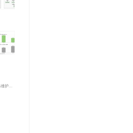
MCP Server革新软件测试：通过标准化协议让AI实时感知页面结构，实现自然语言驱动、自适应维护的自动化测试，大幅提升效率，降低脚本开发与维护成本，推动测试左移与持续测试落地。