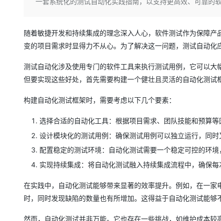
存储
天池大赛
一套系统化的测试自动化实践指南，以支持更高效、可靠的
Qwen3.7-Plus
云解析DNS
解决方案免费试用 新老
电子合同
最高领取价值200元试用
能看、能想、能动手的多模
安全
网络与CDN
AI 算法大赛
畅捷通
随着敏捷开发和持续集成的理念深入人心，软件测试作为保障产
大数据开发治理平台 Data
AI 产品 免费试用
网络
安全
云开发大赛
Qwen3-VL-Plus
Tableau 订阅
变的项目需求时显得力不从心。为了解决这一问题，测试自动化
1亿+ 大模型 tokens 和 
可观测
入门学习赛
中间件
AI空中课堂在线直播课
测试自动化涉及使用专门的软件工具来执行测试用例，它可以大
云防火墙
140+云产品 免费试用
上云与迁云
云原生的云上边界网络安全
产品新客免费试用，最长1
但要实现这些好处，首先需要构建一个健壮且灵活的自动化测试
数据库
生态解决方案
大模型服务
企业出海
大模型ACA认证体验
构建自动化测试框架时，需要考虑以下几个要素：
大数据计算
助力企业全员 AI 认知与能
行业生态解决方案
千问AI平台-Token Plan
政企业务
媒体服务
选择合适的自动化工具：根据项目需求、团队技能和预算等
开发者生态解决方案
设计模块化的测试用例：确保测试用例可以独立运行，同时
企业服务与云通信
千问AI平台-模型体验
AI 开发和 AI 应用解决
配置稳定的测试环境：自动化测试需要一个稳定可控的环境
在线体验全尺寸、多种模态
域名与网站
实现持续集成：将自动化测试融入持续集成流程中，确保每
Happy 系列大模型
终端用户计算
在实践中，自动化测试能够带来显著的效率提升。例如，在一家
时，同时发现缺陷的数量也有所增加。这得益于自动化测试能够
Serverless
然而，自动化测试并非万能。它也存在一些挑战，如维护成本较
开发工具