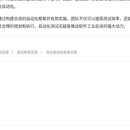
合自动化。
AI 应用
10分钟微调：让0.6B模型媲美235B模
多模态数据信
通过构建合适的自动化框架并有效实施，团队不仅可以提高测试效率，还
型
依托云原生高可用架构,实现Dify私有化部署
过合理的规划和执行，自动化测试无疑是推动软件工业前进的强大动力。
用1%尺寸在特定领域达到大模型90%以上效果
一个 AI 助手
超强辅助，Bol
即刻拥有 DeepSeek-R1 满血版
在企业官网、通讯软件中为客户提供 AI 客服
多种方案随心选，轻松解锁专属 DeepSeek
架实践
测试框架实践
测试自动化框架实践