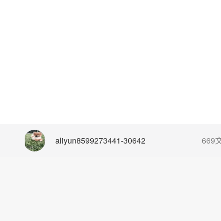
aliyun8599273441-30642
669