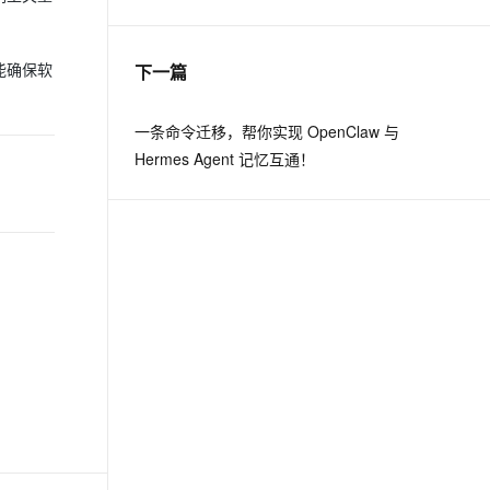
息提取
与 AI 智能体进行实时音视频通话
下一篇
能确保软
从文本、图片、视频中提取结构化的属性信息
构建支持视频理解的 AI 音视频实时通话应用
t.diy 一步搞定创意建站
构建大模型应用的安全防护体系
一条命令迁移，帮你实现 OpenClaw 与
通过自然语言交互简化开发流程,全栈开发支持
通过阿里云安全产品对 AI 应用进行安全防护
Hermes Agent 记忆互通！