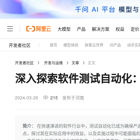
大模型
产品
解决方案
权益
定价
开发者社区
首页
模型体验
探索云世界
问产品
动手实
大模型
产品
解决方案
权益
定价
云市场
伙伴
服务
了解阿里云
精选产品
精选解决方案
普惠上云
产品定价
精选商城
成为销售伙伴
售前咨询
为什么选择阿里云
千问AI平台
开发者社区
开发与运维
文章
正文
了解云产品的定价详情
大模型服务平台百炼
睿译宝，AI翻译排版一
普惠上云 官方力荐
分销伙伴
在线服务
网站建设
什么是云计算
大
深入探索软件测试自动化
大模型服务与应用平台
上传文档即自动完成翻译和
云服务器38元/年起，超
咨询伙伴
多端小程序
技术领先
云上成本管理
售后服务
轻量应用服务器
GLM-5.2：长任务时代
官方推荐返现计划
大模型
精选产品
精选解决方案
Salesforce 国际版订阅
稳定可靠
管理和优化成本
推荐新用户得奖励，单订单
销售伙伴合作计划
2024-03-26
215
发布于河南
自助服务
友盟天域
安全合规
人工智能与机器学习
AI
文本生成
云数据库 RDS
Hermes Agent，打造
云工开物
无影生态合作计划
在线服务
观测云
分析师报告
自主进化，持久记忆，越用
高校专属算力普惠，学生认
计算
互联网应用开发
Qwen3.8-Max
HOT
Salesforce On Alibaba C
工单服务
Tuya 物联网平台阿里云
研究报告与白皮书
人工智能平台 PAI
快速拥有专属 OpenClaw
简介：
在快速演进的软件行业中，测试自动化已成为确保产
大模
Consulting Partner 合
大数据
容器
智能体时代全能旗舰模型
免费试用
短信专区
一站式AI开发、训练和推
点，探讨其在实际应用中的效益，以及实施过程中可能面临
蓝凌 OA
AI 大模型销售与服务生
现代化应用