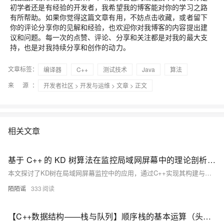
初学者还是有经验的开发者，我希望我的博客能对你的学习之路
有所帮助。如果你觉得这篇文章有用，不妨点击收藏，或者留下
你的评论分享你的见解和经验，也欢迎你对我博客的内容提出建
议和问题。每一次的点赞、评论、分享和关注都是对我的最大支
持，也是对我持续分享和创作的动力。
文章标签：
编译器
C++
测试技术
Java
算法
来 源：
开发者社区
>
开发与运维
>
文章
> 正文
相关文章
基于 C++ 的 KD 树算法在监控局域网屏幕中的理论剖析与工程实践研究
本文探讨了KD树在局域网屏幕监控中的应用，通过C++实现其构建与查询功能，显著提升多维数据处理效率。KD树作为一种二叉空间划分结构，适用于屏幕图像特征匹配、异常画面检测及数据压缩传输优化等场景。相比传统方法，基于KD树的方案检索效率提升2-3个数量级，但高维数据退化和动态更新等问题仍需进一步研究。未来可通过融合其他数据结构、引入深度学习及开发增量式更新算法等方式优化性能。
陌陌谣
333
【C++数据结构——栈与队列】顺序栈的基本运算（头歌实践教学平台习题）【合集】