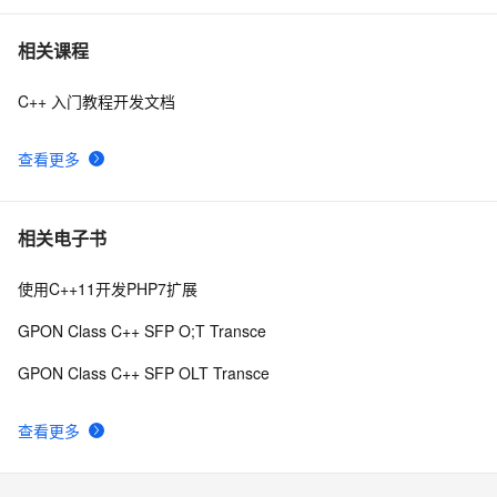
代码
【C/C++】用格雷戈里公式求π
15
7
相关课程
C++ 入门教程开发文档
设计模式C++学习笔记之十六（Observer观察者模式）
593
8
查看更多
Qt C++ 扫码枪使用数据处理
9
9
【C++标准的演化】逐步解决历史遗留问题,从C++11到
10
10
相关电子书
C++26的改进
使用C++11开发PHP7扩展
GPON Class C++ SFP O;T Transce
GPON Class C++ SFP OLT Transce
查看更多