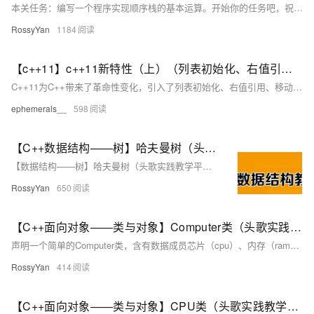
本关任务：编写一个程序实现顺序栈的基本运算。开始你的任务吧，祝你成功！​ 相关知识 初始化栈 销毁栈 判断栈是否为空 进栈 出栈 取栈顶元素 1.初始化栈 概念：初始化栈是为栈的使用做准备，包括分配内存空间（如果是动态分配）和设置栈的初始状态。栈有顺序栈和链式栈两种常见形式。对于顺序栈，通常需要定义一个数组来存储栈元素，并设置一个变量来记录栈顶位置；对于链式栈，需要定义节点结构，包含数据域和指针域，同时初始化栈顶指针。 示例（顺序栈）： 以下是一个简单的顺序栈初始化示例，假设用C语言实现，栈中存储
RossyYan
1184
【c++11】c++11新特性（上）（列表初始化、右值引用和移动语义、类的新默认成员函数、lambda表达式）
C++11为C++带来了革命性变化，引入了列表初始化、右值引用、移动语义、类的新默认成员函数和lambda表达式等特性。列表初始化统一了对象初始化方式，initializer_list简化了容器多元素初始化；右值引用和移动语义优化了资源管理，减少拷贝开销；类新增移动构造和移动赋值函数提升性能；lambda表达式提供匿名函数对象，增强代码简洁性和灵活性。这些特性共同推动了现代C++编程的发展，提升了开发效率与程序性能。
ephemerals__
598
【C++数据结构——树】哈夫曼树（头歌实践教学平台习题） 【合集】
【数据结构——树】哈夫曼树（头歌实践教学平台习题）【合集】目录 任务描述 相关知识 测试说明 我的通关代码： 测试结果：任务描述 本关任务：编写一个程序构建哈夫曼树和生成哈夫曼编码。 相关知识 为了完成本关任务，你需要掌握： 1.如何构建哈夫曼树， 2.如何生成哈夫曼编码。 测试说明 平台会对你编写的代码进行测试： 测试输入： 1192677541518462450242195190181174157138124123 (用户分别输入所列单词的频度） 预
RossyYan
650
【C++面向对象——类与对象】Computer类（头歌实践教学平台习题）【合集】
声明一个简单的Computer类，含有数据成员芯片（cpu）、内存（ram）、光驱（cdrom）等等，以及两个公有成员函数run、stop。只能在类的内部访问。这是一种数据隐藏的机制，用于保护类的数据不被外部随意修改。根据提示，在右侧编辑器补充代码，平台会对你编写的代码进行测试。成员可以在派生类（继承该类的子类）中访问。成员，在类的外部不能直接访问。可以在类的外部直接访问。为了完成本关任务，你需要掌握。
RossyYan
414
【C++面向对象——类与对象】CPU类（头歌实践教学平台习题）【合集】