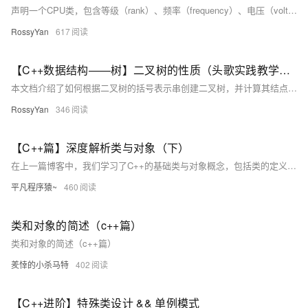
声明一个CPU类，包含等级（rank）、频率（frequency）、电压（voltage）等属性，以及两个公有成员函数run、stop。根据提示，在右侧编辑器补充代码，平台会对你编写的代码进行测试。​ 相关知识 类的声明和使用。 类的声明和对象的声明。 构造函数和析构函数的执行。 一、类的声明和使用 1.类的声明基础 在C++中，类是创建对象的蓝图。类的声明定义了类的成员，包括数据成员（变量）和成员函数（方法）。一个简单的类声明示例如下： classMyClass{ public: int
RossyYan
617
【C++数据结构——树】二叉树的性质（头歌实践教学平台习题）【合集】
本文档介绍了如何根据二叉树的括号表示串创建二叉树，并计算其结点个数、叶子结点个数、某结点的层次和二叉树的宽度。主要内容包括： 1. **定义二叉树节点结构体**：定义了包含节点值、左子节点指针和右子节点指针的结构体。 2. **实现构建二叉树的函数**：通过解析括号表示串，递归地构建二叉树的各个节点及其子树。 3. **使用示例**：展示了如何调用 `buildTree` 函数构建二叉树并进行简单验证。 4. **计算二叉树属性**： - 计算二叉树节点个数。 - 计算二叉树叶子节点个数。 - 计算某节点的层次。 - 计算二叉树的宽度。 最后，提供了测试说明及通关代
RossyYan
346
【C++篇】深度解析类与对象（下）
在上一篇博客中，我们学习了C++的基础类与对象概念，包括类的定义、对象的使用和构造函数的作用。在这一篇，我们将深入探讨C++类的一些重要特性，如构造函数的高级用法、类型转换、static成员、友元、内部类、匿名对象，以及对象拷贝优化等。这些内容可以帮助你更好地理解和应用面向对象编程的核心理念，提升代码的健壮性、灵活性和可维护性。
平凡程序猿~
460
类和对象的简述（c++篇）
类和对象的简述（c++篇）
羑悻的小杀马特
402
【C++进阶】特殊类设计 && 单例模式