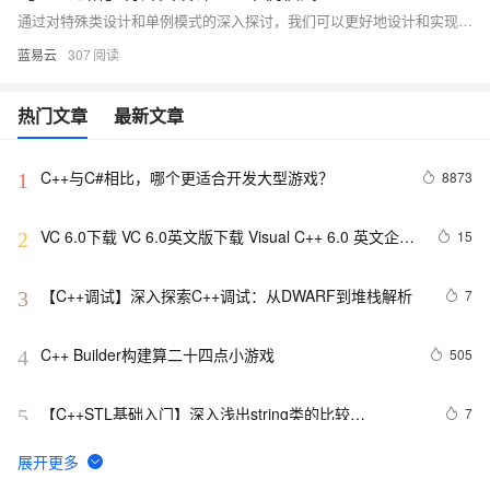
通过对特殊类设计和单例模式的深入探讨，我们可以更好地设计和实现复杂的C++程序。特殊类设计提高了代码的安全性和可维护性，而单例模式则确保类的唯一实例性和全局访问性。理解并掌握这些高级设计技巧，对于提升C++编程水平至关重要。
蓝易云
307
热门文章
最新文章
C++与C#相比，哪个更适合开发大型游戏？
8873
1
VC 6.0下载 VC 6.0英文版下载 Visual C++ 6.0 英文企业
15
2
版 集成SP6完美版（最新更新地址，百度网盘）
【C++调试】深入探索C++调试：从DWARF到堆栈解析
7
3
C++ Builder构建算二十四点小游戏
505
4
【C++STL基础入门】深入浅出string类的比较
7
5
(compare)、复制(copy)
C++之MFC制作简单计算器（VS2019实现），附带完整
8
6