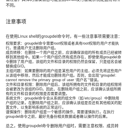
不同。
注意事项
在使用Linux shell的groupdel命令时，有一些注意事项需要注意：
权限要求：groupdel命令需要root权限或者具有root权限的用户才能执
行。普通用户无法删除用户组。
成员转移：在删除一个用户组之前，应该确保该组的所有成员已经被转
移到其他组中。如果一个用户组仍然有成员存在，即使使用groupdel命
令删除了用户组，该组的文件和目录的权限仍然会保留，只是组名会被
替换成GID。
主组问题：如果要删除的用户组是某些用户的主组，必须先将这些用户
从该组中移除，然后才能成功删除用户组。否则，会出现"groupdel:
cannot remove the primary group of user ‘用户名’"错误。
文件和目录权限：删除用户组后，该组所拥有的文件和目录的组权限将
会被更改为该组的GID。因此，在删除用户组之前，应该确认该组所拥
有的文件和目录的权限是否需要调整。
系统文件：groupdel命令会从系统的组文件（如/etc/group）中删除用
户组的记录。在删除用户组之前，应该确认该组是否还有其他相关的配
置文件，以免影响系统的正常运行。
谨慎操作：删除用户组是一个敏感的操作，需要谨慎执行。在执行
groupdel命令之前，最好先备份相关数据或者确认操作的后果。
总之，使用groupdel命令删除用户组时，需要注意权限、成员转