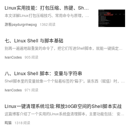
Linux实用技能：打包压缩、热键、Shell与权限管理
本文详解Linux打包压缩技巧、常用命令与原理，涵盖.zip与.tgz格式操作、跨系统传文件方法、Shell运行机制及权限管理，助你高效使用Linux系统。
游客psydurgnhwpxg
1362
七、Linux Shell 与脚本基础
别再一遍遍地敲重复的命令了，把它们写进Shell脚本，就能一键搞定。脚本本质上就是个存着一堆命令的文本文件，但要让它“活”起来，有几个关键点：文件开头最好用#!/usr/bin/env bash来指定解释器，并用chmod +x给它执行权限。执行时也有讲究：./script.sh是在一个新“房间”（子Shell）里跑，不影响你；而source script.sh是在当前“房间”里跑，适合用来加载环境变量和配置文件。
IvanCodes
905
八、Linux Shell 脚本：变量与字符串
Shell脚本里的变量就像一个个贴着标签的“箱子”。装东西（赋值）时，=两边千万不能有空格。用单引号''装进去的东西会原封不动，用双引号""则会让里面的$变量先“变身”再装箱。默认箱子只能在当前“房间”（Shell进程）用，想让隔壁房间（子进程）也能看到，就得给箱子盖个export的“出口”戳。此外，Shell还自带了$?（上条命令的成绩单）和$1（别人递进来的第一个包裹）等许多特殊箱子，非常有用。
IvanCodes
971
Linux一键清理系统垃圾:释放30GB空间的Shell脚本实战​
这篇博客介绍了一个实用的Linux系统盘清理脚本，主要功能包括： 安全权限检查和旧内核清理，保留当前使用内核 7天以上日志文件清理和系统日志压缩 浏览器缓存(Chrome/Firefox)、APT缓存、临时文件清理 智能清理Snap旧版本和Docker无用数据 提供磁盘空间使用前后对比和大文件查找功能 脚本采用交互式设计确保安全性，适合定期维护开发环境、服务器和个人电脑。文章详细解析了脚本的关键功能代码，并给出了使用建议。完整脚本已开源，用户可根据需求自定义调整清理策略。
盹猫
1318