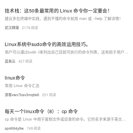
技术栈：这50条最常用的 Linux 命令你一定要会！
建议多在终端中实践，遇到不懂的命令就用 man 或 --help 了解详情！
武汉肆晟
2179
Linux系统中sudo命令的高效运用技巧。
用户可以通过sudo -l来列出自己目前可执行的命令列表，这有助于用户了解自己的权限范围。
蓝易云
427
linux命令
常用 Linux 命令汇总
游客vwx7bav3mqbk6
251
每天一个linux命令（8）：cp 命令
cp 命令是 Linux 中用于复制文件或目录的命令。它的名字来源于英文单词 copy。这个命令非常常用，特别是在需要备份文件或创建文件副本时。
ap4694y9w
749