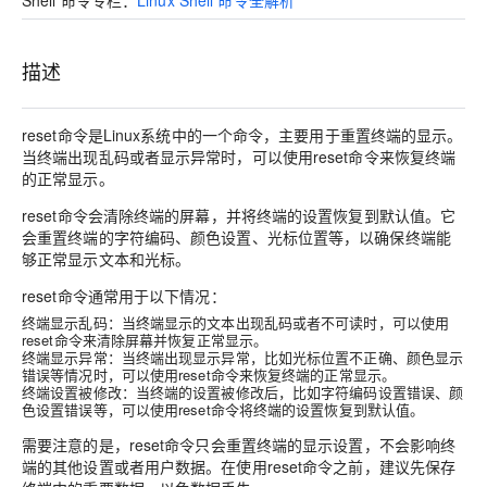
Shell 命令专栏：
Linux Shell 命令全解析
描述
reset命令是Linux系统中的一个命令，主要用于重置终端的显示。
当终端出现乱码或者显示异常时，可以使用reset命令来恢复终端
的正常显示。
reset命令会清除终端的屏幕，并将终端的设置恢复到默认值。它
会重置终端的字符编码、颜色设置、光标位置等，以确保终端能
够正常显示文本和光标。
reset命令通常用于以下情况：
终端显示乱码：当终端显示的文本出现乱码或者不可读时，可以使用
reset命令来清除屏幕并恢复正常显示。
终端显示异常：当终端出现显示异常，比如光标位置不正确、颜色显示
错误等情况时，可以使用reset命令来恢复终端的正常显示。
终端设置被修改：当终端的设置被修改后，比如字符编码设置错误、颜
色设置错误等，可以使用reset命令将终端的设置恢复到默认值。
需要注意的是，reset命令只会重置终端的显示设置，不会影响终
端的其他设置或者用户数据。在使用reset命令之前，建议先保存