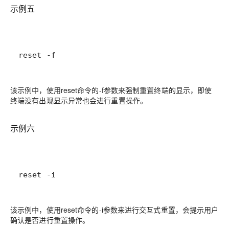
示例五
reset -f
该示例中，使用reset命令的-f参数来强制重置终端的显示，即使
终端没有出现显示异常也会进行重置操作。
示例六
reset -i
该示例中，使用reset命令的-i参数来进行交互式重置，会提示用户
确认是否进行重置操作。