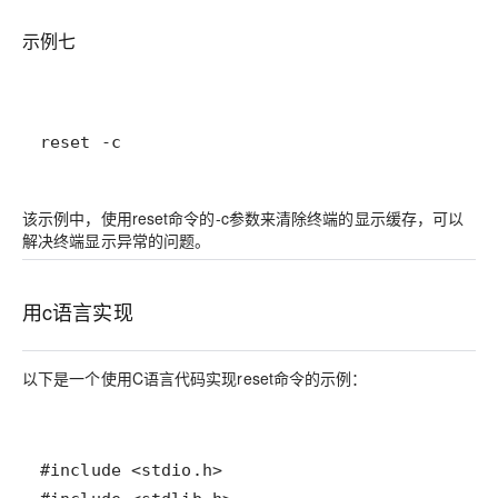
示例七
reset -c
该示例中，使用reset命令的-c参数来清除终端的显示缓存，可以
解决终端显示异常的问题。
用c语言实现
以下是一个使用C语言代码实现reset命令的示例：