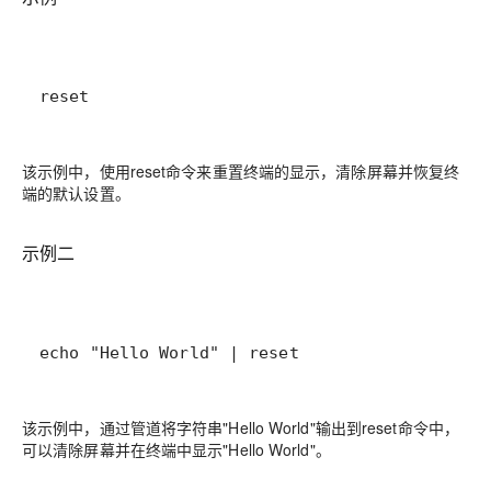
reset
该示例中，使用reset命令来重置终端的显示，清除屏幕并恢复终
端的默认设置。
示例二
echo "Hello World" | reset
该示例中，通过管道将字符串"Hello World"输出到reset命令中，
可以清除屏幕并在终端中显示"Hello World"。