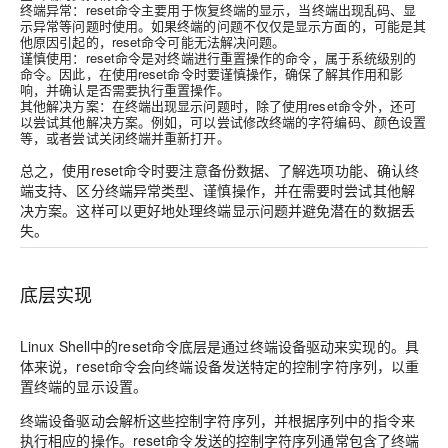
终端异常：reset命令主要用于恢复终端的显示，当终端出现乱码、显
示异常等问题时使用。如果终端的问题不仅仅是显示方面的，可能是其
他原因引起的，reset命令可能无法解决问题。
谨慎使用：reset命令是对终端进行重置操作的命令，属于系统级别的
命令。因此，在使用reset命令时要谨慎操作，确保了解其作用和影
响，并确认是否需要执行重置操作。
其他解决方案：在终端出现显示问题时，除了使用reset命令外，还可
以尝试其他解决方案。例如，可以尝试修改终端的字符编码、颜色设置
等，或者尝试关闭终端并重新打开。
总之，使用reset命令时要注意备份数据、了解选项功能、确认终
端支持、区分终端异常类型、谨慎操作，并在需要时尝试其他解
决方案。这样可以更好地处理终端显示问题并避免潜在的数据丢
失。
底层实现
Linux Shell中的reset命令底层是通过终端设备驱动来实现的。具
体来说，reset命令会向终端设备发送特定的控制字符序列，以重
置终端的显示设置。
终端设备驱动会解析这些控制字符序列，并根据序列中的指令来
执行相应的操作。reset命令发送的控制字符序列通常包含了终端