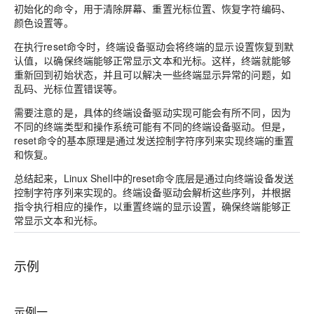
初始化的命令，用于清除屏幕、重置光标位置、恢复字符编码、
颜色设置等。
在执行reset命令时，终端设备驱动会将终端的显示设置恢复到默
认值，以确保终端能够正常显示文本和光标。这样，终端就能够
重新回到初始状态，并且可以解决一些终端显示异常的问题，如
乱码、光标位置错误等。
需要注意的是，具体的终端设备驱动实现可能会有所不同，因为
不同的终端类型和操作系统可能有不同的终端设备驱动。但是，
reset命令的基本原理是通过发送控制字符序列来实现终端的重置
和恢复。
总结起来，Linux Shell中的reset命令底层是通过向终端设备发送
控制字符序列来实现的。终端设备驱动会解析这些序列，并根据
指令执行相应的操作，以重置终端的显示设置，确保终端能够正
常显示文本和光标。
示例
示例一