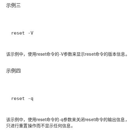
示例三
reset -V
该示例中，使用reset命令的-V参数来显示reset命令的版本信息。
示例四
reset -q
该示例中，使用reset命令的-q参数来关闭reset命令的输出信息，
只进行重置操作而不显示任何信息。