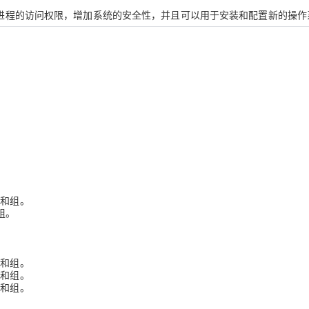
限制进程的访问权限，增加系统的安全性，并且可以用于安装和配置新的操作
AI 应用
10分钟微调：让0.6B模型媲美235B模
多模态数据信
型
依托云原生高可用架构,实现Dify私有化部署
用1%尺寸在特定领域达到大模型90%以上效果
一个 AI 助手
超强辅助，Bol
即刻拥有 DeepSeek-R1 满血版
在企业官网、通讯软件中为客户提供 AI 客服
多种方案随心选，轻松解锁专属 DeepSeek
户和组。
组。
户和组。
户和组。
户和组。