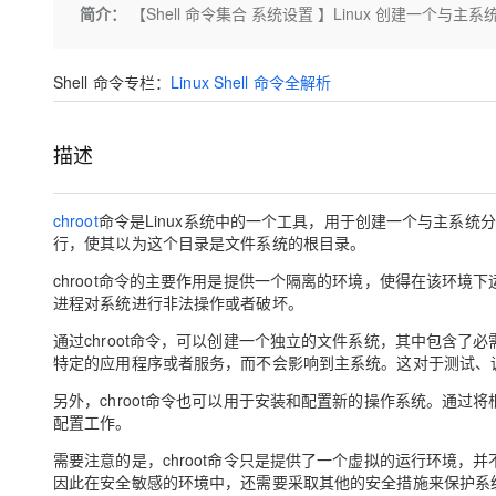
存储
天池大赛
Qwen3.7-Plus
简介：
【Shell 命令集合 系统设置 】Linux 创建一个与主
云解析DNS
解决方案免费试用 新老
电子合同
最高领取价值200元试用
能看、能想、能动手的多模
安全
网络与CDN
AI 算法大赛
畅捷通
Shell 命令专栏：
Linux Shell 命令全解析
大数据开发治理平台 Data
AI 产品 免费试用
网络
安全
云开发大赛
Qwen3-VL-Plus
Tableau 订阅
1亿+ 大模型 tokens 和 
可观测
入门学习赛
中间件
AI空中课堂在线直播课
描述
云防火墙
140+云产品 免费试用
上云与迁云
云原生的云上边界网络安全
产品新客免费试用，最长1
数据库
生态解决方案
大模型服务
企业出海
chroot
命令是Linux系统中的一个工具，用于创建一个与主系
大模型ACA认证体验
大数据计算
行，使其以为这个目录是文件系统的根目录。
助力企业全员 AI 认知与能
行业生态解决方案
千问AI平台-Token Plan
政企业务
媒体服务
chroot命令的主要作用是提供一个隔离的环境，使得在该环
开发者生态解决方案
进程对系统进行非法操作或者破坏。
企业服务与云通信
千问AI平台-模型体验
AI 开发和 AI 应用解决
通过chroot命令，可以创建一个独立的文件系统，其中包含了必需的
在线体验全尺寸、多种模态
特定的应用程序或者服务，而不会影响到主系统。这对于测试、
域名与网站
Happy 系列大模型
另外，chroot命令也可以用于安装和配置新的操作系统。通
终端用户计算
配置工作。
Serverless
需要注意的是，chroot命令只是提供了一个虚拟的运行环境，并
因此在安全敏感的环境中，还需要采取其他的安全措施来保护系
开发工具