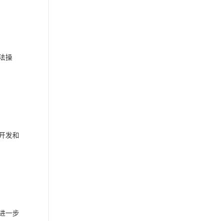
法操
开发和
进一步