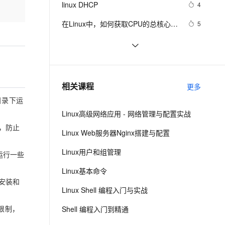
安全
linux DHCP
我要投诉
e-1.1-I2V
Cosyvoice-V3-Flash
4
PolarDB
上云场景组合购
Milvus 弹性伸缩功能新增节
伴
漫剧创作，剧本、分镜、视频高效生成
100%兼容MySQL、PostgreSQL，兼容Oracle，支持集中和分布式
覆盖90%+业务场景，专享组合折扣价
点支持范围
畅自然，细节丰富
高表现力语音合成大模型，语音克隆听感自然
VPN
在Linux中，如何获取CPU的总核心
5
数？
ernetes 版 ACK
云聚AI 严选权益
AI 原生数据库服务发布
SSL 证书
linux不同场景下修改文件名的五种方
19
2V
Fun-ASR
，一键激活高效办公新体验
理容器应用的 K8s 服务
精选AI产品，从模型到应用全链提效
Agent 数据网关
法
文戏情感细腻自然，动作戏激烈拳拳到肉，实现更强表演能力
支持中英文自由切换，具备更强的噪声鲁棒性
堡垒机
linux软件包管理rpm
651
AI 用量加速计划
云原生数据库 PolarDB
防火墙
、识别商机，让客服更高效、服务更出色。
linux下的find文件查找命令与grep
新老同享，达量后返
Agentic Database 发布
594
相关课程
更多
文件内容查找命令
主机安全
应用
目录下运
Linux高级网络应用 - 网络管理与配置实战
千问办公
NEW
AI 应用及服务市场
，防止
的智能体编程平台
一站式AI生产力平台
Linux Web服务器Nginx搭建与配置
AI 应用
伶鹊
Linux用户和组管理
运行一些
企业级人与Agent协作平台，接入和调度多个数字员工
智能客服平台，对话机器人、对话分析、智能外呼
大模型
Linux基本命令
大模型服务平台百炼 - 全妙
安装和
自然语言处理
Linux Shell 编程入门与实战
应用创作平台
多模态内容创作工具，已接入 DeepSeek
数据标注
限制，
Shell 编程入门到精通
机器学习