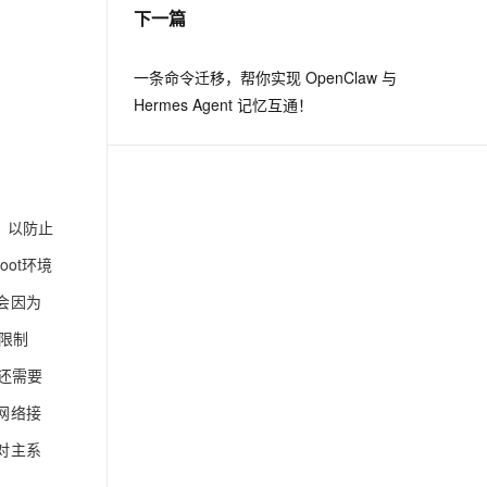
下一篇
一条命令迁移，帮你实现 OpenClaw 与
Hermes Agent 记忆互通！
，以防止
ot环境
会因为
限制
还需要
网络接
对主系