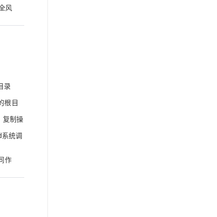
全风
目录
的根目
。复制操
d系统调
同作