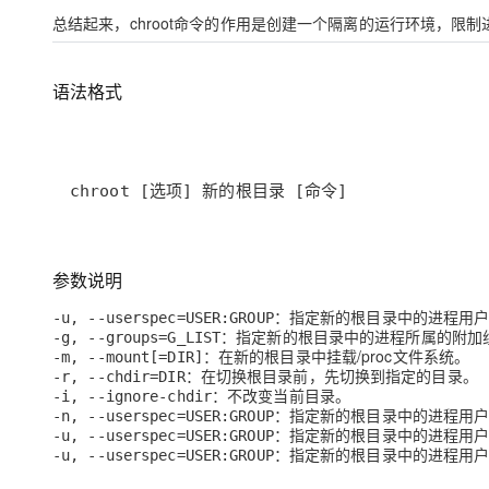
大模型解决方案
总结起来，chroot命令的作用是创建一个隔离的运行环境，
迁移与运维管理
快速部署 Dify，高效搭建 
专有云
语法格式
10 分钟在聊天系统中增加
chroot [选项] 新的根目录 [命令]
参数说明
：指定新的根目录中的进程用
-u, --userspec=USER:GROUP
：指定新的根目录中的进程所属的附加
-g, --groups=G_LIST
：在新的根目录中挂载/proc文件系统。
-m, --mount[=DIR]
：在切换根目录前，先切换到指定的目录。
-r, --chdir=DIR
：不改变当前目录。
-i, --ignore-chdir
：指定新的根目录中的进程用
-n, --userspec=USER:GROUP
：指定新的根目录中的进程用
-u, --userspec=USER:GROUP
：指定新的根目录中的进程用
-u, --userspec=USER:GROUP