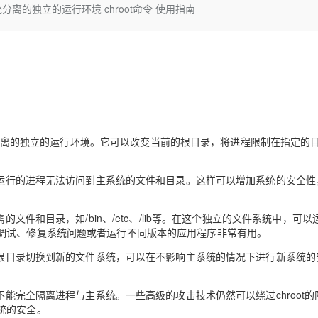
Deepseek-v4-pro
HappyHors
系统分离的独立的运行环境 chroot命令 使用指南
同享
万小智 AI 建站低至 15元/月
Qoder CN
AI 短剧/漫剧
云原生数据库 
快递物流查询
WordPress
成为服务伙
高校合作
点，立即开启云上创新
覆盖公网/内网、递归/权威、移动APP等全场景解析服务
送.CN域名，送备案服务码
基于千问大模型等，支持代码智能生成、研发智能问答
AI助力短剧
态智能体模型
旗舰 MoE 大模型，百万上下文与顶尖推理能力
图生视频，流
Ubuntu
服务生态伙伴
云工开物
企业应用
Works
Night Plan 支持 Qwen 3.8-Max
云原生大数据计算服务 MaxCompute
AI 办公
容器服务 Kub
NEW
GLM-5.2
Wan2.7-T
Red Hat
30+ 款产品免费体验
Data Agent 驱动的一站式 Data+AI 开发治理平台
夜间 5 折，Qwen/Meoo/TokenPlan 客户专享
面向分析的企业级SaaS模式云数据仓库
AI智能应用
提供一站式管
科研合作
视觉 Coding、空间感知、多模态思考等全面升级
1M上下文，专为长程任务能力而生
ERP
堂（旗舰版）
SUSE
智能客服
CRM
防护产品
2个月
自动承接线索
建站小程序
OA 办公系统
AI 应用构建
大模型原生
统分离的独立的运行环境。它可以改变当前的根目录，将进程限制在指定的
力提升
财税管理
模板建站
Qoder
大模型服务平台百炼-应用模版
HOT
NEW
境下运行的进程无法访问到主系统的文件和目录。这样可以增加系统的安全性
面向真实软件
个人版上线、团队版降价；千问3.8-Max首发发尝鲜
丰富多元化的应用模版和解决方案
400电话
定制建站
万有无界
大模型服务平台百炼-智能体
方案
广告营销
模板小程序
文件和目录，如/bin、/etc、/lib等。在这个独立的文件系统中，可以
的模型效果
灵活可视化地构建企业级 Agent
调试、修复系统问题或者运行不同版本的应用程序非常有用。
定制小程序
秒悟
人工智能平台 PAI
过将根目录切换到新的文件系统，可以在不影响主系统的情况下进行新系统的
APP 开发
云端极速 AI 
新一代 AI 视频生成模型，深度适配广告营销等场景
AI Native 的算法工程平台，一站式完成建模、训练、推理服务部署
建站系统
不能完全隔离进程与主系统。一些高级的攻击技术仍然可以绕过chroot的
统的安全。