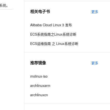
系统。
相关电子书
更多
息提取
与 AI 智能体进行实时音视频通话
从文本、图片、视频中提取结构化的属性信息
构建支持视频理解的 AI 音视频实时通话应用
Alibaba Cloud Linux 3 发布
t.diy 一步搞定创意建站
构建大模型应用的安全防护体系
ECS系统指南之Linux系统诊断
通过自然语言交互简化开发流程,全栈开发支持
通过阿里云安全产品对 AI 应用进行安全防护
ECS运维指南 之 Linux系统诊断
推荐镜像
更多
mxlinux-iso
archlinuxarm
archlinuxcn