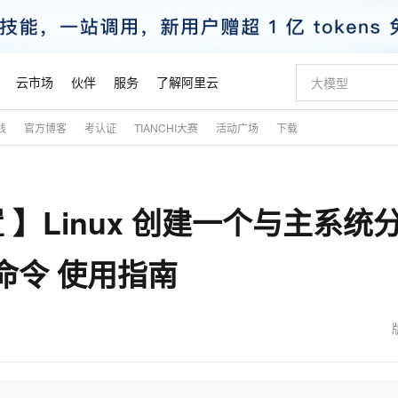
云市场
伙伴
服务
了解阿里云
践
官方博客
考认证
TIANCHI大赛
活动广场
下载
AI 特惠
数据与 API
成为产品伙伴
企业增值服务
最佳实践
价格计算器
AI 场景体
基础软件
产品伙伴合
阿里云认证
市场活动
配置报价
大模型
自助选配和估算价格
新方式
睿译宝，AI翻译排版一步到位
智启 AI 普惠权益
产品生态集成认证中心
企业支持计划
云上春晚
域名与网站
千问官方 MaaS 平台，为开发者和 Agent 而生，新用户赠送 1 亿 + tokens 额度
Qwen Aud
AI Coding
阿里云Maa
2026 阿里云
云服务器 E
为企业打
数据集
Windows
大模型认证
模型
NEW
NEW
置 】Linux 创建一个与主系统
交付可用成果
值低价云产品抢先购
上传文档即自动完成翻译和格式还原
至高享 1亿+免费 tokens，加速 Al 应用落地
提供智能易用的域名与建站服务
智能编程，一键
安全可靠、
产品生态伙伴
专家技术服务
云上奥运之旅
弹性计算合作
阿里云中企出
手机三要素
宝塔 Linux
全部认证
价格优势
有专属领域专家
GLM-5.2：长任务时代开源旗舰模型
阿里云 OPC 创新助力计划
千问大模型
即刻拥有 DeepS
AI 电商营销
对象存储 O
大模型
产品生态伙伴工作台
企业增值服务台
云栖战略参考
云存储合作计
云栖大会
身份实名认证
CentOS
训练营
t命令 使用指南
推动算力普惠，释放技术红利
最高返9万
多领域专家智能体,一键组建 AI 虚拟交付团队
快速构建应用程序和网站，即刻迈出上云第一步
至高百万元 Token 补贴，加速一人公司成长
多元化、高性能、安全可靠的大模型服务
真正可用的 1M 上下文,一次完成代码全链路开发
轻松解锁专属 Dee
从图文生成到
云上的中国
数据库合作计
活动全景
短信
Docker
图片和
站式影视创作平台
Hermes Agent，打造自进化智能体
Token Plan 模型订阅计划
数字证书管理服务（原SSL证书）
5 分钟轻松部署
AI 广告创作
无影云电脑
企业成长
NEW
信息公告
看见新力量
云网络合作计
OCR 文字识别
JAVA
证享300元代金券
可视化编排打通从文字构思到成片全链路闭环
全托管，含MySQL、PostgreSQL、SQL Server、MariaDB多引擎
自主进化，持久记忆，越用越聪明
Qwen3.8-Max 首发尝鲜，限时加量 10 倍，夜间低至2折
实现全站HTTPS，呈现可信的WEB访问
图文、视频一
随时随地安
魔搭 Mode
Kimi-K3
HappyHors
NEW
loud
服务实践
官网公告
金融模力时刻
Salesforce O
版
发票查验
全能环境
Claude Code + GStack 打造工程团队
千问办公，限时限量积分加倍
Qoder
低代码高效构
AI 建站
短信服务
型
NEW
作计划
Kimi 最新旗舰模型，长程编程与推理利器
让文字生成流
计划
创新中心
魔搭 ModelSc
健康状态
理服务
让AI从“聊天伙伴”进化为能干活的“数字员工”
安装技能 GStack，拥有专属 AI 工程团队
你的AI工作搭子，覆盖日常办公高频场景
面向真实软件的智能体编程平台
0 代码专业建
客户案例
天气预报查询
操作系统
态合作计划