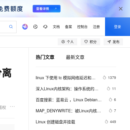
文档
备案
控制台
注册
登录
个人
积分
发布
验
作计划
器
AI 活动
专业服务
服务伙伴合作计划
开发者社区
加入我们
产品动态
服务平台百炼
阿里云 OPC 创新助力计划
热门文章
最新文章
一站式生成采购清单，支持单品或批量购买
io：打造专属 AI 语音助手
S产品伙伴计划（繁花）
峰会
CS
造的大模型服务与应用开发平台
一句话生成原生可编辑精美 PPT 文稿
AI 生产力先锋
Al MaaS 服务伙伴赋能合作
域名
博文
Careers
至高可申请百万元
Qwen3.8-Max 模型上线
分离
开启高性价比 AI 编程新体验
弹性可伸缩的云计算服务
Qwen-Audio-3.0-Realtime 端到端实时语音角色扮演
输入一句话想法, 轻松生成专业的 PPT
先锋实践拓展 AI 生产力的边界
Token 补贴，五大权
计划
海大会
伙伴信用分合作计划
商标
问答
社会招聘
linux 下使用 tc 模拟网络延迟和丢
1379
益加速 OPC 成功
eek-V4-Pro
SS
一键部署幻兽帕鲁游戏服务器
飞天发布时刻
HOT
Open Search 向量检索版支
划
备案
电子书
校园招聘
包
pSeek-V4-Pro
视频创作，一键激活电商全链路生产力
稳定、安全、高性价比、高性能的云存储服务
一键购买专属联机服务器，轻松开启游戏
所见，即是所愿
持视频检索 Pipeline 功能
更多支持
深入Linux内核架构：操作系统的核
11
划
公司注册
镜像站
视频生成
语音识别与合成
心奥秘
专属 QwenPaw
漫剧工坊：一站式动画创作平台
AI 实训营
HOT
应用身份服务 (IDaaS)
百度搜索：蓝易云 ，Linux Debian11
6
合作伙伴培训与认证
划
上云迁移
站生成，高效打造优质广告素材
全接入的云上超级电脑
从聊天伙伴进化为能主动干活的本地数字员工
快速生产连贯的高质量长漫剧
从基础到进阶，Agent 创客手把手教你
OpenClaw 管理能力上线
服务器安装SSH，创建新用户并允许
版权
lScope
我要反馈
e-1.1-T2V
Qwen3-TTS-Flash
MAP_DENYWRITE：被Linux内核屏
7
查询合作伙伴
SSH远程登录，及SSH安全登录配
n Alibaba Cloud ISV 合作
代维服务
建企业门户网站
10 分钟搭建微信、支付宝小程序
MaxCompute MaxFrame 提
蔽的flag
畅细腻的高质量视频
离线语音合成大模型，多语言方言自适应，低延迟高稳定
置！
创新加速
Linux 创建磁盘并挂载
ope
登录合作伙伴管理后台
449
我要建议
站，无忧落地极速上线
以可视化方式快速构建移动和 PC 门户网站
国内短信简单易用，安全可靠，秒级触达，全球覆盖200+国家和地区。
高效部署网站，快速应用到小程序
供自动弹性内存功能