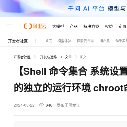
大模型
产品
解决方案
权益
定价
开发者社区
首页
模型体验
探索云世界
问产品
动手实
大模型
产品
解决方案
权益
定价
云市场
伙伴
服务
了解阿里云
精选产品
精选解决方案
普惠上云
产品定价
精选商城
成为销售伙伴
售前咨询
为什么选择阿里云
千问AI平台
开发者社区
开发与运维
文章
正文
了解云产品的定价详情
大模型服务平台百炼
千问办公，解锁你的工作
普惠上云 官方力荐
分销伙伴
在线服务
网站建设
什么是云计算
大
【Shell 命令集合 系统设
大模型服务与应用平台
企业级Agent产品，直接
云服务器38元/年起，超
咨询伙伴
多端小程序
技术领先
云上成本管理
售后服务
轻量应用服务器
Agency Agents：拥
官方推荐返现计划
大模型
精选产品
精选解决方案
Salesforce 国际版订阅
稳定可靠
的独立的运行环境 chroo
管理和优化成本
推荐新用户得奖励，单订单
销售伙伴合作计划
自助服务
友盟天域
安全合规
人工智能与机器学习
AI
文本生成
云数据库 RDS
HappyHorse 打造一
云工开物
无影生态合作计划
在线服务
观测云
分析师报告
高校专属算力普惠，学生认
计算
互联网应用开发
2024-03-22
646
发布于黑龙江
Qwen3.8-Max
HOT
Salesforce On Alibaba C
工单服务
Tuya 物联网平台阿里云
研究报告与白皮书
人工智能平台 PAI
快速拥有专属 OpenClaw
大模
Consulting Partner 合
大数据
容器
智能体时代全能旗舰模型
免费试用
短信专区
一站式AI开发、训练和推
蓝凌 OA
AI 大模型销售与服务生
现代化应用