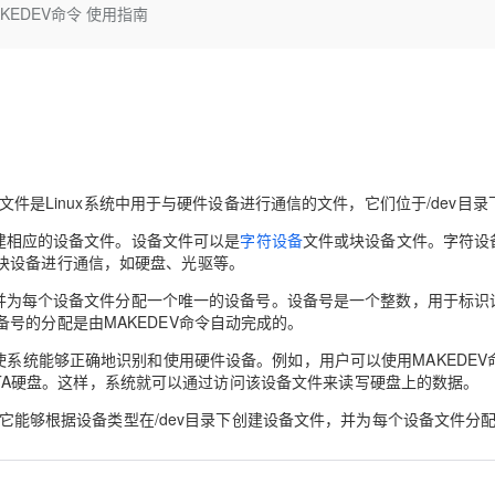
Deepseek-v4-pro
HappyHors
AKEDEV命令 使用指南
同享
万小智 AI 建站低至 15元/月
Qoder CN
AI 短剧/漫剧
云原生数据库 
快递物流查询
WordPress
成为服务伙
高校合作
点，立即开启云上创新
覆盖公网/内网、递归/权威、移动APP等全场景解析服务
送.CN域名，送备案服务码
基于千问大模型等，支持代码智能生成、研发智能问答
AI助力短剧
态智能体模型
旗舰 MoE 大模型，百万上下文与顶尖推理能力
图生视频，流
Ubuntu
服务生态伙伴
云工开物
企业应用
Works
Night Plan 支持 Qwen 3.8-Max
云原生大数据计算服务 MaxCompute
AI 办公
容器服务 Kub
NEW
GLM-5.2
Wan2.7-T
Red Hat
30+ 款产品免费体验
Data Agent 驱动的一站式 Data+AI 开发治理平台
夜间 5 折，Qwen/Meoo/TokenPlan 客户专享
面向分析的企业级SaaS模式云数据仓库
AI智能应用
提供一站式管
科研合作
视觉 Coding、空间感知、多模态思考等全面升级
1M上下文，专为长程任务能力而生
ERP
堂（旗舰版）
SUSE
智能客服
CRM
防护产品
2个月
自动承接线索
建站小程序
备文件是Linux系统中用于与硬件设备进行通信的文件，它们位于/dev目录
OA 办公系统
AI 应用构建
大模型原生
创建相应的设备文件。设备文件可以是
字符设备
文件或块设备文件。字符设
力提升
财税管理
模板建站
Qoder
大模型服务平台百炼-应用模版
HOT
块设备进行通信，如硬盘、光驱等。
NEW
面向真实软件
个人版上线、团队版降价；千问3.8-Max首发发尝鲜
丰富多元化的应用模版和解决方案
400电话
定制建站
下，并为每个设备文件分配一个唯一的设备号。设备号是一个整数，用于标识
号的分配是由MAKEDEV命令自动完成的。
万有无界
大模型服务平台百炼-智能体
方案
广告营销
模板小程序
的模型效果
灵活可视化地构建企业级 Agent
使系统能够正确地识别和使用硬件设备。例如，用户可以使用MAKEDEV
定制小程序
ATA硬盘。这样，系统就可以通过访问该设备文件来读写硬盘上的数据。
秒悟
人工智能平台 PAI
APP 开发
具，它能够根据设备类型在/dev目录下创建设备文件，并为每个设备文件分
云端极速 AI 
新一代 AI 视频生成模型，深度适配广告营销等场景
AI Native 的算法工程平台，一站式完成建模、训练、推理服务部署
建站系统