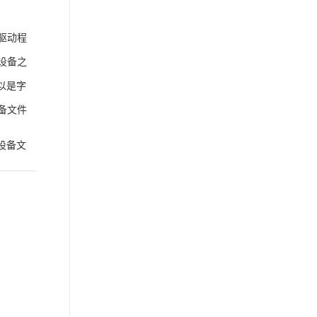
驱动程
设备之
以是字
备文件
设备文