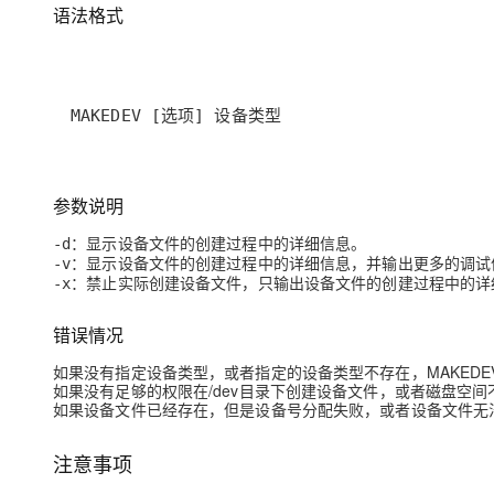
大模型解决方案
语法格式
迁移与运维管理
快速部署 Dify，高效搭建 
专有云
MAKEDEV [选项] 设备类型
10 分钟在聊天系统中增加
参数说明
：显示设备文件的创建过程中的详细信息。
-d
：显示设备文件的创建过程中的详细信息，并输出更多的调试
-v
：禁止实际创建设备文件，只输出设备文件的创建过程中的详
-x
错误情况
如果没有指定设备类型，或者指定的设备类型不存在，MAKED
如果没有足够的权限在/dev目录下创建设备文件，或者磁盘空间
如果设备文件已经存在，但是设备号分配失败，或者设备文件无法
注意事项