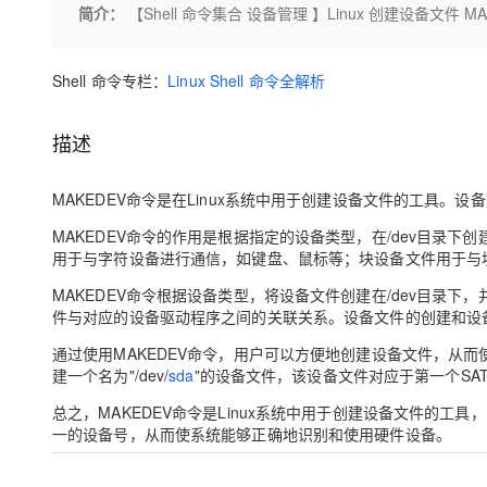
存储
天池大赛
Qwen3.7-Plus
简介：
【Shell 命令集合 设备管理 】Linux 创建设备文件 M
云解析DNS
解决方案免费试用 新老
电子合同
最高领取价值200元试用
能看、能想、能动手的多模
安全
网络与CDN
AI 算法大赛
畅捷通
Shell 命令专栏：
Linux Shell 命令全解析
大数据开发治理平台 Data
AI 产品 免费试用
网络
安全
云开发大赛
Qwen3-VL-Plus
Tableau 订阅
1亿+ 大模型 tokens 和 
可观测
入门学习赛
中间件
AI空中课堂在线直播课
描述
云防火墙
140+云产品 免费试用
上云与迁云
云原生的云上边界网络安全
产品新客免费试用，最长1
数据库
生态解决方案
MAKEDEV命令是在Linux系统中用于创建设备文件的工具。设
大模型服务
企业出海
大模型ACA认证体验
大数据计算
MAKEDEV命令的作用是根据指定的设备类型，在/dev目录下
助力企业全员 AI 认知与能
行业生态解决方案
千问AI平台-Token Plan
用于与字符设备进行通信，如键盘、鼠标等；块设备文件用于与
政企业务
媒体服务
开发者生态解决方案
MAKEDEV命令根据设备类型，将设备文件创建在/dev目录
企业服务与云通信
件与对应的设备驱动程序之间的关联关系。设备文件的创建和设备
千问AI平台-模型体验
AI 开发和 AI 应用解决
在线体验全尺寸、多种模态
通过使用MAKEDEV命令，用户可以方便地创建设备文件，从而
域名与网站
建一个名为"/dev/
sda
"的设备文件，该设备文件对应于第一个S
Happy 系列大模型
终端用户计算
总之，MAKEDEV命令是Linux系统中用于创建设备文件的工
一的设备号，从而使系统能够正确地识别和使用硬件设备。
Serverless
开发工具