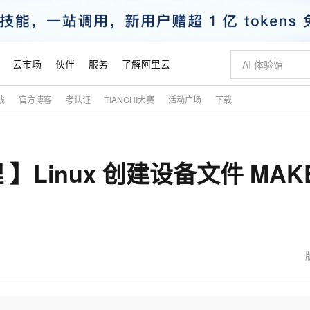
云市场
伙伴
服务
了解阿里云
践
官方博客
考认证
TIANCHI大赛
活动广场
下载
AI 特惠
数据与 API
成为产品伙伴
企业增值服务
最佳实践
价格计算器
AI 场景体
基础软件
产品伙伴合
阿里云认证
市场活动
配置报价
大模型
自助选配和估算价格
新方式
睿译宝，AI翻译排版一步到位
智启 AI 普惠权益
产品生态集成认证中心
企业支持计划
云上春晚
域名与网站
千问官方 MaaS 平台，为开发者和 Agent 而生，新用户赠送 1 亿 + tokens 额度
Qwen Aud
AI Coding
阿里云Maa
2026 阿里云
云服务器 E
为企业打
数据集
Windows
大模型认证
模型
NEW
NEW
 】Linux 创建设备文件 MAK
交付可用成果
值低价云产品抢先购
上传文档即自动完成翻译和格式还原
至高享 1亿+免费 tokens，加速 Al 应用落地
提供智能易用的域名与建站服务
智能编程，一键
安全可靠、
产品生态伙伴
专家技术服务
云上奥运之旅
弹性计算合作
阿里云中企出
手机三要素
宝塔 Linux
全部认证
价格优势
有专属领域专家
GLM-5.2：长任务时代开源旗舰模型
阿里云 OPC 创新助力计划
千问大模型
即刻拥有 DeepS
AI 电商营销
对象存储 O
大模型
产品生态伙伴工作台
企业增值服务台
云栖战略参考
云存储合作计
云栖大会
身份实名认证
CentOS
训练营
推动算力普惠，释放技术红利
最高返9万
多领域专家智能体,一键组建 AI 虚拟交付团队
快速构建应用程序和网站，即刻迈出上云第一步
至高百万元 Token 补贴，加速一人公司成长
多元化、高性能、安全可靠的大模型服务
真正可用的 1M 上下文,一次完成代码全链路开发
轻松解锁专属 Dee
从图文生成到
云上的中国
数据库合作计
活动全景
短信
Docker
图片和
站式影视创作平台
Hermes Agent，打造自进化智能体
Token Plan 模型订阅计划
数字证书管理服务（原SSL证书）
5 分钟轻松部署
AI 广告创作
无影云电脑
企业成长
NEW
信息公告
看见新力量
云网络合作计
OCR 文字识别
JAVA
证享300元代金券
可视化编排打通从文字构思到成片全链路闭环
全托管，含MySQL、PostgreSQL、SQL Server、MariaDB多引擎
自主进化，持久记忆，越用越聪明
Qwen3.8-Max 首发尝鲜，限时加量 10 倍，夜间低至2折
实现全站HTTPS，呈现可信的WEB访问
图文、视频一
随时随地安
魔搭 Mode
Kimi-K3
HappyHors
NEW
loud
服务实践
官网公告
金融模力时刻
Salesforce O
版
发票查验
全能环境
Claude Code + GStack 打造工程团队
千问办公，限时限量积分加倍
Qoder
低代码高效构
AI 建站
短信服务
型
NEW
作计划
Kimi 最新旗舰模型，长程编程与推理利器
让文字生成流
计划
创新中心
魔搭 ModelSc
健康状态
理服务
让AI从“聊天伙伴”进化为能干活的“数字员工”
安装技能 GStack，拥有专属 AI 工程团队
你的AI工作搭子，覆盖日常办公高频场景
面向真实软件的智能体编程平台
0 代码专业建
客户案例
天气预报查询
操作系统
态合作计划