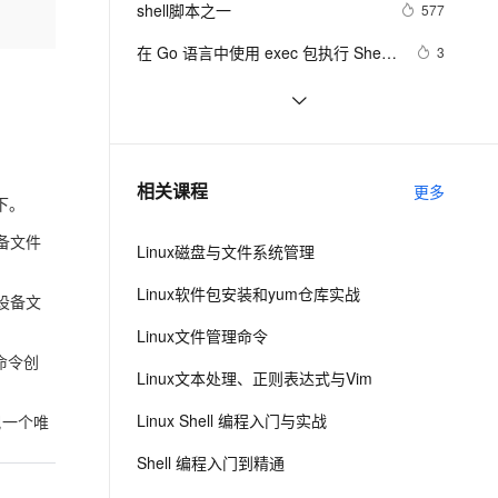
安全
shell脚本之一
我要投诉
e-1.1-I2V
Cosyvoice-V3-Flash
577
PolarDB
上云场景组合购
Milvus 弹性伸缩功能新增节
伴
漫剧创作，剧本、分镜、视频高效生成
100%兼容MySQL、PostgreSQL，兼容Oracle，支持集中和分布式
覆盖90%+业务场景，专享组合折扣价
点支持范围
畅自然，细节丰富
高表现力语音合成大模型，语音克隆听感自然
VPN
在 Go 语言中使用 exec 包执行 Shell 
3
命令（上）
ernetes 版 ACK
云聚AI 严选权益
AI 原生数据库服务发布
SSL 证书
shell学习之条件判断test
583
2V
Fun-ASR
，一键激活高效办公新体验
理容器应用的 K8s 服务
精选AI产品，从模型到应用全链提效
Agent 数据网关
文戏情感细腻自然，动作戏激烈拳拳到肉，实现更强表演能力
支持中英文自由切换，具备更强的噪声鲁棒性
堡垒机
数组-在Shell脚本中的基本使用介绍
623
AI 用量加速计划
云原生数据库 PolarDB
防火墙
、识别商机，让客服更高效、服务更出色。
shell查询当前时间
新老同享，达量后返
Agentic Database 发布
511
相关课程
更多
下。
主机安全
应用
备文件
Linux磁盘与文件系统管理
千问办公
NEW
AI 应用及服务市场
的智能体编程平台
一站式AI生产力平台
Linux软件包安装和yum仓库实战
设备文
AI 应用
伶鹊
Linux文件管理命令
企业级人与Agent协作平台，接入和调度多个数字员工
智能客服平台，对话机器人、对话分析、智能外呼
命令创
大模型
Linux文本处理、正则表达式与Vim
大模型服务平台百炼 - 全妙
自然语言处理
Linux Shell 编程入门与实战
配一个唯
应用创作平台
多模态内容创作工具，已接入 DeepSeek
数据标注
Shell 编程入门到精通
机器学习