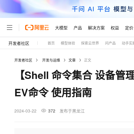
大模型
产品
解决方案
权益
定价
开发者社区
首页
模型体验
探索云世界
问产品
动手实
大模型
产品
解决方案
权益
定价
云市场
伙伴
服务
了解阿里云
精选产品
精选解决方案
普惠上云
产品定价
精选商城
成为销售伙伴
售前咨询
为什么选择阿里云
千问AI平台
开发者社区
开发与运维
文章
正文
了解云产品的定价详情
大模型服务平台百炼
千问办公，解锁你的工作
普惠上云 官方力荐
分销伙伴
在线服务
网站建设
什么是云计算
大
【Shell 命令集合 设备管理
大模型服务与应用平台
企业级Agent产品，直接
云服务器38元/年起，超
咨询伙伴
多端小程序
技术领先
云上成本管理
售后服务
轻量应用服务器
Agency Agents：拥
官方推荐返现计划
大模型
精选产品
精选解决方案
Salesforce 国际版订阅
稳定可靠
EV命令 使用指南
管理和优化成本
推荐新用户得奖励，单订单
销售伙伴合作计划
自助服务
友盟天域
安全合规
人工智能与机器学习
AI
文本生成
云数据库 RDS
HappyHorse 打造一
云工开物
无影生态合作计划
在线服务
观测云
分析师报告
高校专属算力普惠，学生认
计算
互联网应用开发
2024-03-22
372
发布于黑龙江
Qwen3.8-Max
HOT
Salesforce On Alibaba C
工单服务
Tuya 物联网平台阿里云
研究报告与白皮书
人工智能平台 PAI
快速拥有专属 OpenClaw
大模
Consulting Partner 合
大数据
容器
智能体时代全能旗舰模型
免费试用
短信专区
一站式AI开发、训练和推
蓝凌 OA
AI 大模型销售与服务生
现代化应用