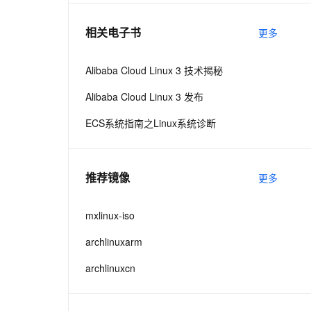
相关电子书
更多
息提取
与 AI 智能体进行实时音视频通话
从文本、图片、视频中提取结构化的属性信息
构建支持视频理解的 AI 音视频实时通话应用
Alibaba Cloud Linux 3 技术揭秘
t.diy 一步搞定创意建站
构建大模型应用的安全防护体系
Alibaba Cloud Linux 3 发布
通过自然语言交互简化开发流程,全栈开发支持
通过阿里云安全产品对 AI 应用进行安全防护
ECS系统指南之Linux系统诊断
推荐镜像
更多
mxlinux-iso
archlinuxarm
archlinuxcn