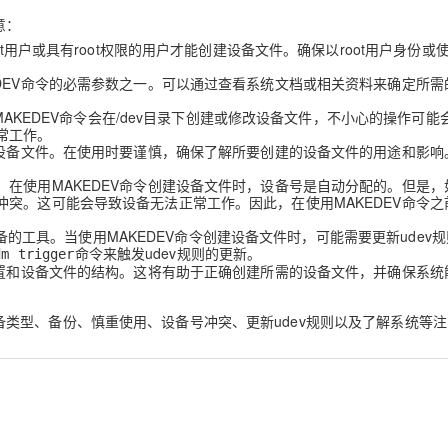
意：
用户或具有root权限的用户才能创建设备文件。确保以root用户身份或使用
DEV命令的必需参数之一。可以通过查看系统文档或相关资料来确定所需
MAKEDEV命令会在/dev目录下创建或修改设备文件，不小心的操作可能
常工作。
改设备文件。在使用时要谨慎，确保了解所要创建的设备文件的用途和影响
在使用MAKEDEV命令创建设备文件时，设备号是自动分配的。但是，
突。这可能会导致设备无法正常工作。因此，在使用MAKEDEV命令之
理设备的工具。当使用MAKEDEV命令创建设备文件时，可能需要更新udev
命令来触发udev规则的更新。
dm trigger
配置和设备文件的结构。这将有助于正确创建所需的设备文件，并确保系统
权限、设备类型、备份、慎重使用、设备号冲突、更新udev规则以及了解系统等