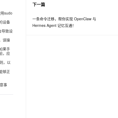
下一篇
sudo
一条命令迁移，帮你实现 OpenClaw 与
的设备
Hermes Agent 记忆互通！
会导致设
。误操
如果手
前，应
规则，以
能够正
注意事