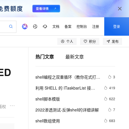
文档
备案
控制台
注册
登录
个人
积分
发布
验
作计划
器
AI 活动
专业服务
服务伙伴合作计划
开发者社区
加入我们
产品动态
服务平台百炼
阿里云 OPC 创新助力计划
热门文章
最新文章
一站式生成采购清单，支持单品或批量购买
io：打造专属 AI 语音助手
S产品伙伴计划（繁花）
峰会
CS
造的大模型服务与应用开发平台
一句话生成原生可编辑精美 PPT 文稿
AI 生产力先锋
Al MaaS 服务伙伴赋能合作
域名
博文
Careers
至高可申请百万元
Qwen3.8-Max 模型上线
ED
开启高性价比 AI 编程新体验
弹性可伸缩的云计算服务
Qwen-Audio-3.0-Realtime 端到端实时语音角色扮演
输入一句话想法, 轻松生成专业的 PPT
先锋实践拓展 AI 生产力的边界
Token 补贴，五大权
计划
海大会
伙伴信用分合作计划
商标
问答
社会招聘
shell编程之双重循环（教你花式打印
3
益加速 OPC 成功
eek-V4-Pro
SS
一键部署幻兽帕鲁游戏服务器
飞天发布时刻
HOT
Open Search 向量检索版支
划
备案
电子书
校园招聘
各种图形）（上）
pSeek-V4-Pro
视频创作，一键激活电商全链路生产力
稳定、安全、高性价比、高性能的云存储服务
一键购买专属联机服务器，轻松开启游戏
所见，即是所愿
持视频检索 Pipeline 功能
更多支持
利用 SHELL 的 ITaskbarList 接口
419
划
公司注册
镜像站
视频生成
语音识别与合成
控制 TaskBar 图标
专属 QwenPaw
漫剧工坊：一站式动画创作平台
AI 实训营
HOT
应用身份服务 (IDaaS)
shell脚本模版
622
合作伙伴培训与认证
划
上云迁移
站生成，高效打造优质广告素材
全接入的云上超级电脑
从聊天伙伴进化为能主动干活的本地数字员工
快速生产连贯的高质量长漫剧
从基础到进阶，Agent 创客手把手教你
OpenClaw 管理能力上线
版权
lScope
我要反馈
e-1.1-T2V
Qwen3-TTS-Flash
2022渗透测试-反弹shell的详细讲解
7
查询合作伙伴
n Alibaba Cloud ISV 合作
代维服务
建企业门户网站
10 分钟搭建微信、支付宝小程序
MaxCompute MaxFrame 提
畅细腻的高质量视频
离线语音合成大模型，多语言方言自适应，低延迟高稳定
创新加速
shell数组使用
ope
登录合作伙伴管理后台
683
我要建议
站，无忧落地极速上线
以可视化方式快速构建移动和 PC 门户网站
国内短信简单易用，安全可靠，秒级触达，全球覆盖200+国家和地区。
高效部署网站，快速应用到小程序
供自动弹性内存功能