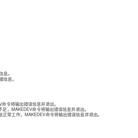
AI 应用
10分钟微调：让0.6B模型媲美235B模
多模态数据信
型
依托云原生高可用架构,实现Dify私有化部署
用1%尺寸在特定领域达到大模型90%以上效果
一个 AI 助手
超强辅助，Bol
即刻拥有 DeepSeek-R1 满血版
在企业官网、通讯软件中为客户提供 AI 客服
多种方案随心选，轻松解锁专属 DeepSeek
信息。
细信息。
EV命令将输出错误信息并退出。
不足，MAKEDEV命令将输出错误信息并退出。
正常工作，MAKEDEV命令将输出错误信息并退出。