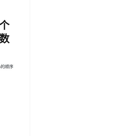
​​
函数
到小的顺序