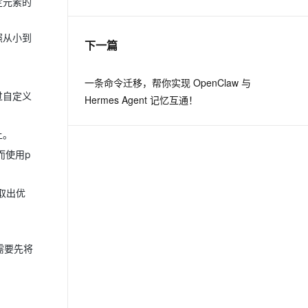
确定元素的
息提取
与 AI 智能体进行实时音视频通话
按照从小到
下一篇
从文本、图片、视频中提取结构化的属性信息
构建支持视频理解的 AI 音视频实时通话应用
t.diy 一步搞定创意建站
构建大模型应用的安全防护体系
一条命令迁移，帮你实现 OpenClaw 与
通过自然语言交互简化开发流程,全栈开发支持
通过阿里云安全产品对 AI 应用进行安全防护
过自定义
Hermes Agent 记忆互通！
上。
使用​​p
和取出优
常需要先将