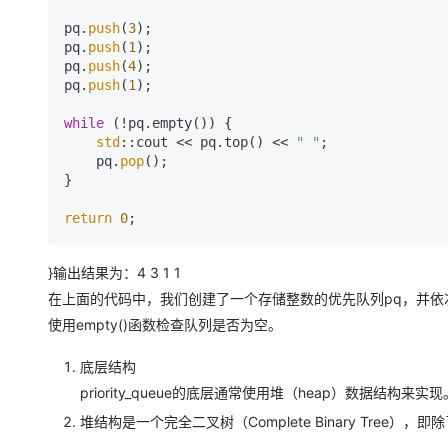
pq.
push
(
3
);

pq.
push
(
1
);

pq.
push
(
4
);

pq.
push
(
1
);

while
 (!pq.empty()) {

std
::cout << pq.top() << 
" "
;

    pq.
pop
();

}

return
0
}输出结果为：4 3 1 1
在上面的代码中，我们创建了一个存储整数的优先队列​​pq​​​，并依次插入了
使用​​empty()​​函数检查队列是否为空。
底层结构
​​priority_queue​​​的底层通常使用堆（heap）数
堆结构是一个完全二叉树（Complete Binary Tr