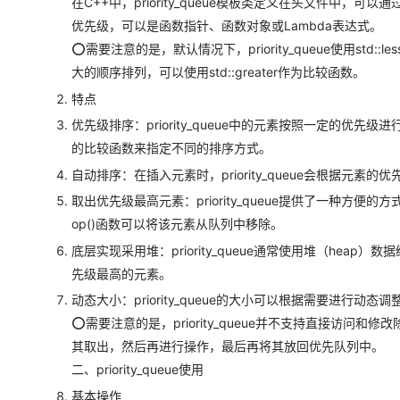
在C++中，​​priority_queue​​​模板类定义在​​
大模型解决方案
优先级，可以是函数指针、函数对象或Lambda表达式。
迁移与运维管理
快速部署 Dify，高效搭建 
⭕需要注意的是，默认情况下，​​priority_queue​​​使用
专有云
大的顺序排列，可以使用​​std::greater​​作为比较函数。
特点
10 分钟在聊天系统中增加
优先级排序：​​priority_queue​​中的元素按照一
的比较函数来指定不同的排序方式。
自动排序：在插入元素时，​​priority_queue​​会
取出优先级最高元素：​​priority_queue​​提供了一种方便
op()​​函数可以将该元素从队列中移除。
底层实现采用堆：​​priority_queue​​通常使用堆
先级最高的元素。
动态大小：​​priority_queue​​的大小可以根据需
⭕需要注意的是，​​priority_queue​​并不支持直
其取出，然后再进行操作，最后再将其放回优先队列中。
二、priority_queue使用
基本操作