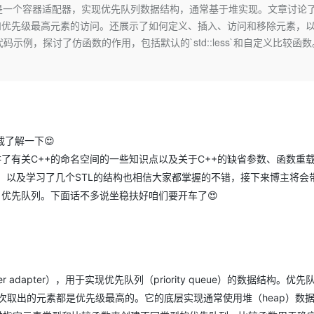
Deepseek-v4-pro
HappyHors
queue`，它是一个容器适配器，实现优先队列数据结构，通常基于堆实现。文章讨论
同享
万小智 AI 建站低至 15元/月
Qoder CN
AI 短剧/漫剧
云原生数据库 
快递物流查询
WordPress
成为服务伙
高校合作
和优先级最高元素的访问。还展示了如何定义、插入、访问和移除元素，
点，立即开启云上创新
覆盖公网/内网、递归/权威、移动APP等全场景解析服务
送.CN域名，送备案服务码
基于千问大模型等，支持代码智能生成、研发智能问答
AI助力短剧
态智能体模型
旗舰 MoE 大模型，百万上下文与顶尖推理能力
图生视频，流
Ubuntu
`的代码示例，探讨了仿函数的作用，包括默认的`std::less`和自定义比较函
服务生态伙伴
云工开物
企业应用
Works
Night Plan 支持 Qwen 3.8-Max
云原生大数据计算服务 MaxCompute
AI 办公
容器服务 Kub
NEW
GLM-5.2
Wan2.7-T
Red Hat
30+ 款产品免费体验
Data Agent 驱动的一站式 Data+AI 开发治理平台
夜间 5 折，Qwen/Meoo/TokenPlan 客户专享
面向分析的企业级SaaS模式云数据仓库
AI智能应用
提供一站式管
科研合作
视觉 Coding、空间感知、多模态思考等全面升级
1M上下文，专为长程任务能力而生
ERP
堂（旗舰版）
SUSE
智能客服
CRM
防护产品
2个月
自动承接线索
建站小程序
OA 办公系统
AI 应用构建
大模型原生
下载了解一下😍
力提升
财税管理
模板建站
了有关C++的命名空间的一些知识点以及关于C++的缺省参数、函数重
Qoder
大模型服务平台百炼-应用模版
HOT
NEW
’ ，以及学习了几个STL的结构也相信大家都掌握的不错，接下来博主将会
面向真实软件
个人版上线、团队版降价；千问3.8-Max首发发尝鲜
丰富多元化的应用模版和解决方案
400电话
定制建站
（STL）优先队列。下面话不多说坐稳扶好咱们要开车了😍
万有无界
大模型服务平台百炼-智能体
方案
广告营销
模板小程序
的模型效果
灵活可视化地构建企业级 Agent
定制小程序
秒悟
人工智能平台 PAI
APP 开发
云端极速 AI 
新一代 AI 视频生成模型，深度适配广告营销等场景
AI Native 的算法工程平台，一站式完成建模、训练、推理服务部署
tainer adapter），用于实现优先队列（priority queue）的数据结构。优
建站系统
次取出的元素都是优先级最高的。它的底层实现通常使用堆（heap）数