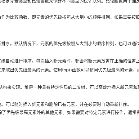
​​头文件中，可以通过指定元素类型和比较函数来创建不同类型的优先队列。比较函数用于
AI 应用
10分钟微调：让0.6B模型媲美235B模
多模态数据信
​​std::less​​​作为比较函数，即元素的优先级按照从大到小的顺序排列。如果需要
型
依托云原生高可用架构,实现Dify私有化部署
用1%尺寸在特定领域达到大模型90%以上效果
一个 AI 助手
超强辅助，Bol
即刻拥有 DeepSeek-R1 满血版
在企业官网、通讯软件中为客户提供 AI 客服
定的优先级进行排序。默认情况下，元素的优先级按照从大到小的顺序排列，也可以通
多种方案随心选，轻松解锁专属 DeepSeek
根据元素的优先级自动进行排序。每次插入新元素时，都会将新元素放置在正确的位置
的方式来取出优先级最高的元素。使用​​top()​​函数可以访问优先级最高的元素，而
（heap）数据结构来实现。堆是一种具有特定性质的二叉树，可以高效地插入新元素
要进行动态调整。可以随时插入新元素和删除已有元素，并在必要时自动重新排序。
接访问和修改除了优先级最高元素外的其他元素。如果需要对特定元素进行操作，通