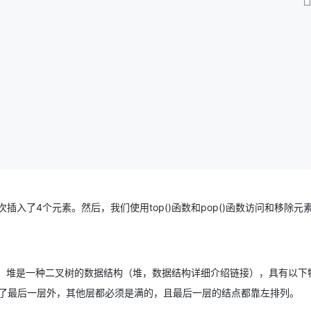
4个元素。然后，我们使用​​top()​​​函数和​​pop()​​​函数访问和移除
据结构来实现。堆是一种二叉树的数据结构​​（堆，数据结构详细介绍链接）​​，具有以
ee），即除了最后一层外，其他层都必须是满的，且最后一层的结点都靠左排列。