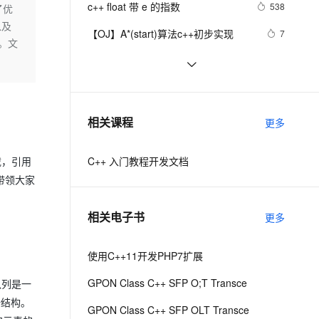
安全
c++ float 带 e 的指数
我要投诉
e-1.1-I2V
Cosyvoice-V3-Flash
538
了优
PolarDB
上云场景组合购
Milvus 弹性伸缩功能新增节
伴
以及
漫剧创作，剧本、分镜、视频高效生成
100%兼容MySQL、PostgreSQL，兼容Oracle，支持集中和分布式
覆盖90%+业务场景，专享组合折扣价
点支持范围
畅自然，细节丰富
高表现力语音合成大模型，语音克隆听感自然
VPN
【OJ】A*(start)算法c++初步实现
7
数。文
ernetes 版 ACK
云聚AI 严选权益
AI 原生数据库服务发布
SSL 证书
【C++调试】深入探索C++调试：从
6
2V
Fun-ASR
，一键激活高效办公新体验
理容器应用的 K8s 服务
精选AI产品，从模型到应用全链提效
Agent 数据网关
DWARF到堆栈解析
文戏情感细腻自然，动作戏激烈拳拳到肉，实现更强表演能力
支持中英文自由切换，具备更强的噪声鲁棒性
堡垒机
【C++STL基础入门】深入浅出string
6
AI 用量加速计划
云原生数据库 PolarDB
类的比较(compare)、复制(copy)
防火墙
、识别商机，让客服更高效、服务更出色。
设计模式C++学习笔记之十六
新老同享，达量后返
Agentic Database 发布
8
相关课程
更多
（Observer观察者模式）
主机安全
应用
C++ 入门教程开发文档
载，引用
千问办公
NEW
AI 应用及服务市场
带领大家
的智能体编程平台
一站式AI生产力平台
AI 应用
伶鹊
相关电子书
更多
企业级人与Agent协作平台，接入和调度多个数字员工
智能客服平台，对话机器人、对话分析、智能外呼
大模型
大模型服务平台百炼 - 全妙
使用C++11开发PHP7扩展
自然语言处理
应用创作平台
多模态内容创作工具，已接入 DeepSeek
GPON Class C++ SFP O;T Transce
数据标注
先队列是一
据结构。
机器学习
GPON Class C++ SFP OLT Transce