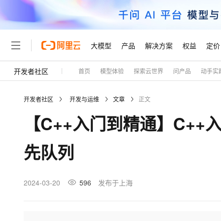
大模型
产品
解决方案
权益
定价
开发者社区
首页
模型体验
探索云世界
问产品
动手实
大模型
产品
解决方案
权益
定价
云市场
伙伴
服务
了解阿里云
精选产品
精选解决方案
普惠上云
产品定价
精选商城
成为销售伙伴
售前咨询
为什么选择阿里云
千问AI平台
开发者社区
开发与运维
文章
正文
了解云产品的定价详情
大模型服务平台百炼
睿译宝，AI翻译排版一
普惠上云 官方力荐
分销伙伴
在线服务
网站建设
什么是云计算
大
【C++入门到精通】C++入门 —
大模型服务与应用平台
上传文档即自动完成翻译和
云服务器38元/年起，超
咨询伙伴
多端小程序
技术领先
云上成本管理
售后服务
轻量应用服务器
GLM-5.2：长任务时代
官方推荐返现计划
大模型
精选产品
精选解决方案
Salesforce 国际版订阅
稳定可靠
先队列
管理和优化成本
推荐新用户得奖励，单订单
销售伙伴合作计划
自助服务
友盟天域
安全合规
人工智能与机器学习
AI
文本生成
云数据库 RDS
Hermes Agent，打造
云工开物
无影生态合作计划
在线服务
观测云
分析师报告
自主进化，持久记忆，越用
高校专属算力普惠，学生认
计算
互联网应用开发
2024-03-20
596
发布于上海
Qwen3.8-Max
HOT
Salesforce On Alibaba C
工单服务
Tuya 物联网平台阿里云
研究报告与白皮书
人工智能平台 PAI
快速拥有专属 OpenClaw
大模
Consulting Partner 合
大数据
容器
智能体时代全能旗舰模型
免费试用
短信专区
一站式AI开发、训练和推
蓝凌 OA
AI 大模型销售与服务生
现代化应用