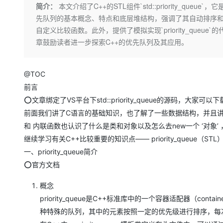
存储
天池大赛
Qwen3.7-Plus
简介：
本文介绍了C++的STL组件`std::priority_
云解析DNS
解决方案免费试用 新老
电子合同
先队列的基本概念、特点和底层堆结构，强调了其自动排序
最高领取价值200元试用
能看、能想、能动手的多模
安全
网络与CDN
AI 算法大赛
畅捷通
自定义比较函数。此外，提供了模拟实现`priority_queue
大数据开发治理平台 Data
AI 产品 免费试用
网络
安全
云开发大赛
章鼓励读者进一步探索C++的优先队列及其应用。
Qwen3-VL-Plus
Tableau 订阅
1亿+ 大模型 tokens 和 
可观测
入门学习赛
中间件
AI空中课堂在线直播课
云防火墙
140+云产品 免费试用
@​​TOC​
上云与迁云
云原生的云上边界网络安全
产品新客免费试用，最长1
数据库
前言
生态解决方案
大模型服务
企业出海
大模型ACA认证体验
⭕文章绑定了VS平台下std::priority_queue的源码，大家可以
大数据计算
助力企业全员 AI 认知与能
行业生态解决方案
前面我们讲了C语言的基础知识，也了解了一些数据结构，并且讲
千问AI平台-Token Plan
政企业务
媒体服务
和 内联函数也认识了什么是类和对象以及怎么去new一个 ‘对象
开发者生态解决方案
继续学习有关C++比较重要的知识点—— priority_queue
企业服务与云通信
千问AI平台-模型体验
AI 开发和 AI 应用解决
一、priority_queue简介
在线体验全尺寸、多种模态
域名与网站
⭕​​官方文档​​
Happy 系列大模型
终端用户计算
概念
​​priority_queue​​是C++标准库中的一个容器适配器（con
Serverless
种特殊的队列，其中的元素按照一定的优先级进行排序，每
开发工具