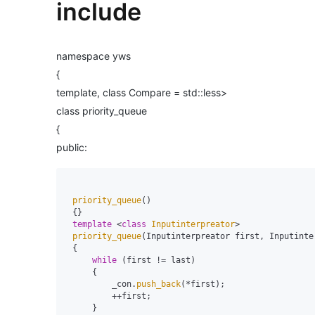
include
namespace yws
{
template, class Compare = std::less>
class priority_queue
{
public:
priority_queue
()

 {}

template
 <
class
Inputinterpreator
>

priority_queue
(Inputinterpreator first, Inputinter
 {

while
 (first != last)

     {

         _con.
push_back
(*first);

         ++first;

     }
