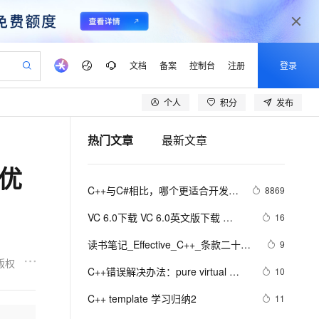
文档
备案
控制台
注册
登录
个人
积分
发布
验
作计划
器
AI 活动
专业服务
服务伙伴合作计划
开发者社区
加入我们
产品动态
服务平台百炼
阿里云 OPC 创新助力计划
热门文章
最新文章
一站式生成采购清单，支持单品或批量购买
可编辑精美 PPT 文稿
S产品伙伴计划（繁花）
峰会
CS
造的大模型服务与应用开发平台
Agency Agents：拥有专属领域专家
AI 生产力先锋
Al MaaS 服务伙伴赋能合作
域名
博文
Careers
至高可申请百万元
Qwen3.8-Max 模型上线
)优
 轻松生成专业的 PPT
开启高性价比 AI 编程新体验
弹性可伸缩的云计算服务
先锋实践拓展 AI 生产力的边界
多领域专家智能体,一键组建 AI 虚拟交付团队
Token 补贴，五大权
计划
海大会
伙伴信用分合作计划
商标
问答
社会招聘
C++与C#相比，哪个更适合开发大
8869
益加速 OPC 成功
帕鲁游戏服务器
SS
HappyHorse 打造一站式影视创作平台
飞天发布时刻
HOT
Open Search 向量检索版支
划
备案
电子书
校园招聘
型游戏？
联机服务器，轻松开启游戏
视频创作，一键激活电商全链路生产力
稳定、安全、高性价比、高性能的云存储服务
所见，即是所愿
持视频检索 Pipeline 功能
可视化编排打通从文字构思到成片全链路闭环
更多支持
VC 6.0下载 VC 6.0英文版下载 
16
划
公司注册
镜像站
视频生成
语音识别与合成
Visual C++ 6.0 英文企业版 集成SP6
 智能体与工作流应用
漫剧工坊：一站式动画创作平台
AI 实训营
应用身份服务 (IDaaS)
读书笔记_Effective_C++_条款二十
9
合作伙伴培训与认证
完美版（最新更新地址，百度网盘）
划
上云迁移
站生成，高效打造优质广告素材
全接入的云上超级电脑
通过阿里云百炼高效搭建AI应用,助力高效开发
快速生产连贯的高质量长漫剧
从基础到进阶，Agent 创客手把手教你
OpenClaw 管理能力上线
五： 考虑写出一个不抛出异常的swap
版权
lScope
我要反馈
e-1.1-T2V
Qwen3-TTS-Flash
C++错误解决办法：pure virtual 
10
查询合作伙伴
函数
n Alibaba Cloud ISV 合作
代维服务
建企业门户网站
10 分钟搭建微信、支付宝小程序
MaxCompute MaxFrame 提
method called
畅细腻的高质量视频
离线语音合成大模型，多语言方言自适应，低延迟高稳定
创新加速
C++ template 学习归纳2
ope
登录合作伙伴管理后台
11
我要建议
站，无忧落地极速上线
以可视化方式快速构建移动和 PC 门户网站
国内短信简单易用，安全可靠，秒级触达，全球覆盖200+国家和地区。
高效部署网站，快速应用到小程序
供自动弹性内存功能