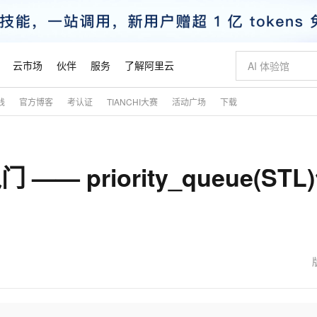
云市场
伙伴
服务
了解阿里云
践
官方博客
考认证
TIANCHI大赛
活动广场
下载
AI 特惠
数据与 API
成为产品伙伴
企业增值服务
最佳实践
价格计算器
AI 场景体
基础软件
产品伙伴合
阿里云认证
市场活动
配置报价
大模型
自助选配和估算价格
步到位
智启 AI 普惠权益
产品生态集成认证中心
企业支持计划
云上春晚
域名与网站
Qwen Audio：打造专属 AI 语音助手
千问官方 MaaS 平台，为开发者和 Agent 而生，新用户赠送 1 亿 + tokens 额度
一句话生成原生
AI Coding
阿里云Maa
2026 阿里云
云服务器 E
为企业打
数据集
Windows
大模型认证
模型
NEW
NEW
— priority_queue(STL
格式还原
值低价云产品抢先购
至高享 1亿+免费 tokens，加速 Al 应用落地
提供智能易用的域名与建站服务
Qwen-Audio-3.0-Realtime 端到端实时语音角色扮演
输入一句话想法,
智能编程，一键
安全可靠、
产品生态伙伴
专家技术服务
云上奥运之旅
弹性计算合作
阿里云中企出
手机三要素
宝塔 Linux
全部认证
价格优势
开源旗舰模型
即刻拥有 DeepSeek-V4-Pro
阿里云 OPC 创新助力计划
千问大模型
一键部署幻兽
AI 电商营销
对象存储 O
大模型
产品生态伙伴工作台
企业增值服务台
云栖战略参考
云存储合作计
云栖大会
身份实名认证
CentOS
训练营
推动算力普惠，释放技术红利
最高返9万
真正可用的 1M 上下文,一次完成代码全链路开发
快速构建应用程序和网站，即刻迈出上云第一步
轻松解锁专属 DeepSeek-V4-Pro
至高百万元 Token 补贴，加速一人公司成长
多元化、高性能、安全可靠的大模型服务
一键购买专属
从图文生成到
云上的中国
数据库合作计
活动全景
短信
Docker
图片和
自进化智能体
5 分钟轻松部署专属 QwenPaw
Token Plan 模型订阅计划
数字证书管理服务（原SSL证书）
高效搭建 AI
AI 广告创作
无影云电脑
企业成长
NEW
HOT
信息公告
看见新力量
云网络合作计
OCR 文字识别
JAVA
越聪明
证享300元代金券
全托管，含MySQL、PostgreSQL、SQL Server、MariaDB多引擎
Qwen3.8-Max 首发尝鲜，限时加量 10 倍，夜间低至2折
实现全站HTTPS，呈现可信的WEB访问
从聊天伙伴进化为能主动干活的本地数字员工
图文、视频一
随时随地安
魔搭 Mode
Kimi-K3
HappyHors
NEW
loud
服务实践
官网公告
金融模力时刻
Salesforce O
版
发票查验
全能环境
Claude Code + GStack 打造工程团队
千问办公，限时限量积分加倍
Qoder
低代码高效构
AI 建站
短信服务
型
NEW
作计划
Kimi 最新旗舰模型，长程编程与推理利器
让文字生成流
计划
创新中心
魔搭 ModelSc
健康状态
理服务
让AI从“聊天伙伴”进化为能干活的“数字员工”
安装技能 GStack，拥有专属 AI 工程团队
你的AI工作搭子，覆盖日常办公高频场景
面向真实软件的智能体编程平台
0 代码专业建
客户案例
天气预报查询
操作系统
态合作计划