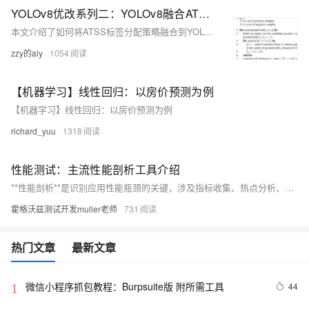
YOLOv8优改系列二：YOLOv8融合ATSS标签分配策略，实现网络快速涨点
本文介绍了如何将ATSS标签分配策略融合到YOLOv8中，以提升目标检测网络的性能。通过修改损失文件、创建ATSS模块文件和调整训练代码，实现了网络的快速涨点。ATSS通过自动选择正负样本，避免了人工设定阈值，提高了模型效率。文章还提供了遇到问题的解决方案，如模块载入和环境配置问题。
zzy的aly
1054
【机器学习】线性回归：以房价预测为例
【机器学习】线性回归：以房价预测为例
richard_yuu
1318
性能测试：主流性能剖析工具介绍
**性能剖析**是识别应用性能瓶颈的关键，涉及指标收集、热点分析、优化建议及可视化报告。常用工具有：**JConsole**监控JVM，**VisualVM**多合一分析，**JStack**分析线程，**FlameGraph**展示CPU耗时，**SkyWalking**分布式跟踪，**Zipkin**追踪服务延迟。这些工具助力开发人员提升系统响应速度和资源效率。
霍格沃兹测试开发muller老师
731
热门文章
最新文章
微信小程序抓包教程：Burpsuite版 附所需工具
44
1