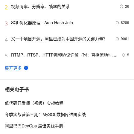
视频码率、分辨率、帧率的关系
26
2
SQL优化器原理 - Auto Hash Join
8289
3
又一个项目开源，阿里已成为中国开源的关键力量？
9061
4
RTMP、RTSP、HTTP视频协议详解（附：直播流地址、
5
5
播放软件）
谷歌CEO皮查伊：对重返中国持开放态度
749
6
C语言项目参考解答：全正整数后再计算
654
7
相关电子书
低代码开发师（初级）实战教程
俗人解读 三维渲染 的工作过程
655
8
冬季实战营第三期：MySQL数据库进阶实战
国土档案管理信息系统【档案著录】-他项权利类档案
580
9
阿里巴巴DevOps 最佳实践手册
著录