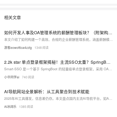
常见架构，了解如何构建一个高可用、可扩展的企业级应用架构。
相关文章
如何开发人事及OA管理系统的薪酬管理板块？（附架构图+流程图+代码参考）
本文介绍了如何构建一个高效、合规的企业薪酬管理系统，涵盖薪酬模块的重要性、核心功能、系统架构设计、数据模型、开发实现及安全合规要点。内容包括薪酬配置、数据导入、自动化计算、审批发放、工资条生成与安全分发、报表看板、权限审计等关键环节，并提供详细的业务流程、架构图、核心代码示例及落地开发技巧。适用于HR、财务及技术人员快速搭建薪酬管理系统，提升发薪效率，降低人工错误与合规风险。
游客eowof6ca4zztg
1348
2.2k star 单点登录框架揭秘！主流SSO太重？SpringBoot轻量级Smart‑SSO轻松接入·分布式·强踢人
Smart-SSO 是一个基于 SpringBoot 的轻量级单点登录框架，采用 OAuth2 授权码与 RBAC 权限设计，解决跨域认证、单点退出、令牌过期等痛点。支持自动续签、强制踢人、按钮级权限控制及分布式部署，适合中小团队快速构建高可用认证中台。项目已获 2.2k Star，代码开源，接入简单，是企业级应用的理想选择。[详情见 GitHub](https://github.com/a466350665/smart-sso)。
小华同学ai
740
AI导航网站全景解析：从工具聚合到技术赋能
2025年AI工具爆发，信息差仍存。本文盘点国内主流AI导航平台，如AI工具集、AI产品库、非猪AI等，解析其背后的数据采集、智能分类、个性化推荐技术，并展望空间智能、多模态交互与数字孪生驱动的未来演进方向，助力用户高效选型、开发者把握趋势。
AI冰阔乐
1385