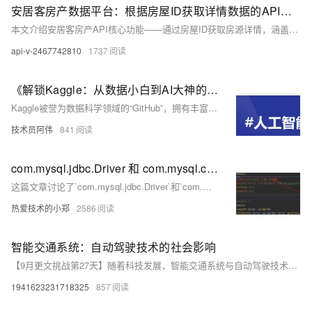
安居客房产数据平台：根据房屋ID获取详情数据的API接口解析
本文介绍安居客房产API核心功能——通过房屋ID获取房源详情，涵盖接口请求方式、参数、认证机制及Python调用示例，适用于数据分析与应用开发，强调合法合规使用。
api-v-2467742810
1737
《解锁Kaggle：从数据小白到AI大神的进阶之路》
Kaggle被誉为数据科学领域的“GitHub”，拥有丰富的数据集、实战竞赛和用户内核，是提升数据处理与人工智能技能的理想平台。新手可从简单数据集入手，学习数据清洗、分析与可视化；进阶者则可通过复杂数据集和竞赛挑战自我，掌握高级预处理技术和模型优化。Kaggle的讨论区和内核资源提供了宝贵的学习机会，帮助用户站在巨人的肩膀上快速成长。持续参与竞赛和项目，关注最新技术动态，不断实践与积累经验，助你在数据科学领域稳步前行。
技术员阿伟
841
com.mysql.jdbc.Driver 和 com.mysql.cj.jdbc.Driver 的区别
这篇文章讨论了`com.mysql.jdbc.Driver`和`com.mysql.cj.jdbc.Driver`两个MySQL驱动类的区别，指出`com.mysql.jdbc.Driver`适用于MySQL 5的`mysql-connector-java`版本，而`com.mysql.cj.jdbc.Driver`适用于MySQL 6及以上版本的`mysql-connector-java`。文章还提到了在实际使用中如何根据MySQL版本选择合适的驱动类。
热爱技术的小郑
2586
智能交通系统：自动驾驶技术的社会影响
【9月更文挑战第27天】随着科技发展，智能交通系统与自动驾驶技术正革新交通领域，从提高交通效率与安全性到优化资源分配，其影响深远。自动驾驶技术基于AI与传感器，历经五个等级演进，促进交通流畅的同时减少人为驾驶错误。然而，技术进步亦引发就业市场变化、数据隐私及道德责任等问题，城市规划需适应新技术，加建充电站等设施。尽管存在挑战，智能交通系统仍有望重塑城市面貌，提升出行体验，实现更高效、环保的城市交通体系。
1941623231718325
857