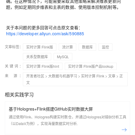
确。在这种情况下，可能需要采取其他策略来解决维表更新问
题，例如定期同步维表和主表的数据、使用版本控制机制等。
关于本问题的更多回答可点击原文查看：
https://developer.aliyun.com/ask/590885
文章标签：
实时计算 Flink版
流计算
数据库
监控
关系型数据库
MySQL
关键词：
实时计算 Flink版hint
实时计算 Flink版产品lookup
来 源：
开发者社区
>
大数据与机器学习
>
实时计算 Flink
>
文章
> 正
文
相关实践学习
基于Hologres+Flink搭建GitHub实时数据大屏
通过使用Flink、Hologres构建实时数仓，并通过Hologres对接BI分析工具
（以DataV为例），实现海量数据实时分析.