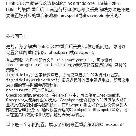
Flink CDC里就是我这边搭建的flink standolone HA(基于zk +
hdfs) 的集群 重启后 上面运行的job信息都会丢失 解决办法是不是
要设置好对应的重启策略和checkpoint或者savepoint来实现？
参考回答：
是的，为了解决Flink CDC中重启后丢失job信息的问题，你可以
设置合适的重启策略、checkpoint或savepoint。
重启策略：在Flink配置文件（flink-conf.yaml）中，可以设置
参数来指定重启策略。常见的
taskmanager.restart.strategy
策略有：
：固定延迟重启，即每次重启之间的等待时间固定。
fixeddelay
：带退避策略的固定延迟重启，即每次重
fixeddelaywithbackoff
启之间的等待时间会逐渐增加。
：不进行重启。
norestart
Checkpoint和Savepoint：在Flink作业中，可以使用Checkpoint和
Savepoint来保存作业的状态。Checkpoint会在指定的时间间隔内将作
业状态保存到外部存储系统中，而Savepoint则会将作业状态保存到内
部状态管理系统中。通过设置合适的Checkpoint和Savepoint策略，可
以在重启后恢复作业状态，避免丢失job信息。
以下是一个示例配置，展示了如何设置重启策略和Checkpoint：