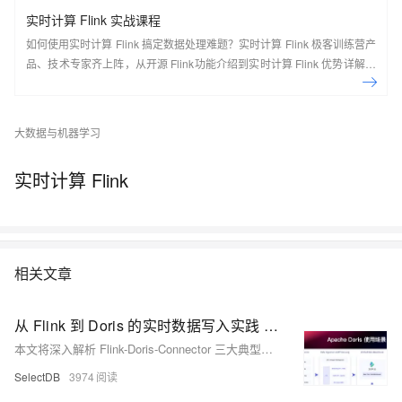
实时计算 Flink 实战课程
如何使用实时计算 Flink 搞定数据处理难题？实时计算 Flink 极客训练营产
品、技术专家齐上阵，从开源 Flink功能介绍到实时计算 Flink 优势详解，
现场实操，5天即可上手！ 欢迎开通实时计算 Flink 版：
https://cn.aliyun.com/product/bigdata/sc Flink Forward Asia 介绍： Flink
Forward 是由 Apache 官方授权，Apache Flink Community China 支持
大数据与机器学习
的会议，通过参会不仅可以了解到 Flink 社区的最新动态和发展计划，还
可以了解到国内外一线大厂围绕 Flink 生态的生产实践经验，是 Flink 开发
实时计算 Flink
者和使用者不可错过的盛会。 去年经过品牌升级后的 Flink Forward Asia
吸引了超过2000人线下参与，一举成为国内最大的 Apache 顶级项目会
议。结合2020年的特殊情况，Flink Forward Asia 2020 将在12月26日以
线上峰会的形式与大家见面。
相关文章
从 Flink 到 Doris 的实时数据写入实践 —— 基于 Flink CDC 构建更实时高效的数据集成链路
本文将深入解析 Flink-Doris-Connector 三大典型场景中的设计与实现，并结合 Flink CDC 详细介绍了整库同步的解决方案，助力构建更加高效、稳定的实时数据处理体系。
SelectDB
3974