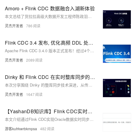
Amoro + Flink CDC 数据融合入湖新体验
本文总结了货拉拉高级大数据开发工程师陈政羽在Flink Forward Asia 2024上的分享，聚焦Flink CDC在货拉拉的应用与优化。内容涵盖CDC应用现状、数据入湖新体验、入湖优化及未来规划。文中详细分析了CDC在多业务场景中的实践，包括数据采集平台化、稳定性建设，以及面临的文件碎片化、Schema演进等挑战。同时介绍了基于Apache Amoro的湖仓融合架构，通过自优化服务解决小文件问题，提升数据新鲜度与读写平衡。未来将深化Paimon与Amoro的结合，打造更高效的入湖生态与自动化优化方案。
灵杰开发者
786
Flink CDC 3.4 发布, 优化高频 DDL 处理，支持 Batch 模式，新增 Iceberg 支持
Apache Flink CDC 3.4.0 版本正式发布！经过4个月的开发，此版本强化了对高频表结构变更的支持，新增 batch 执行模式和 Apache Iceberg Sink 连接器，可将数据库数据全增量实时写入 Iceberg 数据湖。51位贡献者完成了259次代码提交，优化了 MySQL、MongoDB 等连接器，并修复多个缺陷。未来 3.5 版本将聚焦脏数据处理、数据限流等能力及 AI 生态对接。欢迎下载体验并提出反馈！
灵杰开发者
2089
Dinky 和 Flink CDC 在实时整库同步的探索之路
本次分享围绕 Dinky 的整库同步技术演进，从传统数据集成方案的痛点出发，探讨了 Flink CDC Yaml 作业的探索历程。内容分为三个部分：起源、探索、未来。在起源部分，分析了传统数据集成方案中全量与增量割裂、时效性低等问题，引出 Flink CDC 的优势；探索部分详细对比了 Dinky CDC Source 和 Flink CDC Pipeline 的架构与能力，深入讲解了 YAML 作业的细节，如模式演变、数据转换等；未来部分则展望了 Dinky 对 Flink CDC 的支持与优化方向，包括 Pipeline 转换功能、Transform 扩展及实时湖仓治理等。
灵杰开发者
1647
【YashanDB知识库】Flink CDC实时同步Oracle数据到崖山
本文介绍通过Flink CDC实现Oracle数据实时同步至崖山数据库（YashanDB）的方法，支持全量与增量同步，并涵盖新增、修改和删除的DML操作。内容包括环境准备（如JDK、Flink版本等）、Oracle日志归档启用、用户权限配置、增量日志记录设置、元数据迁移、Flink安装与配置、生成Flink SQL文件、Streampark部署，以及创建和启动实时同步任务的具体步骤。适合需要跨数据库实时同步方案的技术人员参考。
游客kufrkwrbkmpsa
482