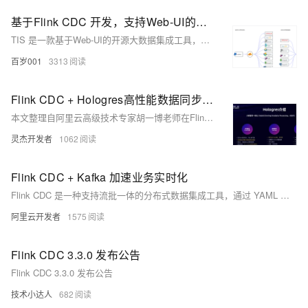
基于Flink CDC 开发，支持Web-UI的实时KingBase 连接器，三大模式无缝切换，效率翻倍！
TIS 是一款基于Web-UI的开源大数据集成工具，通过与人大金仓Kingbase的深度整合，提供高效、灵活的实时数据集成方案。它支持增量数据监听和实时写入，兼容MySQL、PostgreSQL和Oracle模式，无需编写复杂脚本，操作简单直观，特别适合非专业开发人员使用。TIS率先实现了Kingbase CDC连接器的整合，成为业界首个开箱即用的Kingbase CDC数据同步解决方案，助力企业数字化转型。
百岁001
3313
Flink CDC + Hologres高性能数据同步优化实践
本文整理自阿里云高级技术专家胡一博老师在Flink Forward Asia 2024数据集成（二）专场的分享，主要内容包括：1. Hologres介绍：实时数据仓库，支持毫秒级写入和高QPS查询；2. 写入优化：通过改进缓冲队列、连接池和COPY模式提高吞吐量和降低延迟；3. 消费优化：优化离线场景和分区表的消费逻辑，提升性能和资源利用率；4. 未来展望：进一步简化用户操作，支持更多DDL操作及全增量消费。Hologres 3.0全新升级为一体化实时湖仓平台，提供多项新功能并降低使用成本。
灵杰开发者
1062
Flink CDC + Kafka 加速业务实时化
Flink CDC 是一种支持流批一体的分布式数据集成工具，通过 YAML 配置实现数据传输过程中的路由与转换操作。它已从单一数据源的 CDC 数据流发展为完整的数据同步解决方案，支持 MySQL、Kafka 等多种数据源和目标端（如 Delta Lake、Iceberg）。其核心功能包括多样化数据输入链路、Schema Evolution、Transform 和 Routing 模块，以及丰富的监控指标。相比传统 SQL 和 DataStream 作业，Flink CDC 提供更灵活的 Schema 变更控制和原始 binlog 同步能力。
阿里云开发者
1575
Flink CDC 3.3.0 发布公告
Flink CDC 3.3.0 发布公告
技术小达人
682