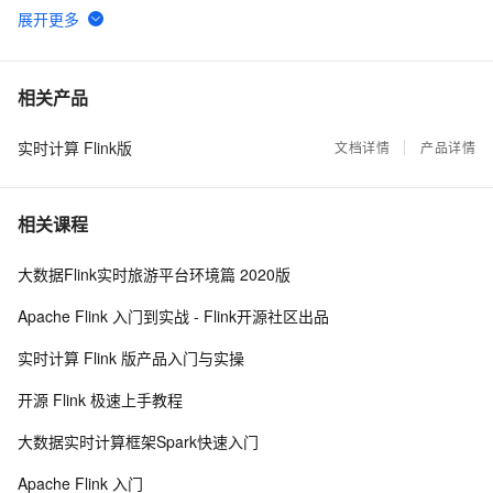
流计算精品翻译: The Dataflow Model
11338
6
接着！！Apache Flink 全领域干货合集（持续更新）
11074
7
相关产品
实时计算 Flink版
基于实时计算（Flink）打造一个简单的实时推荐系统
文档详情
产品详情
8336
8
Flink Checkpoint 问题排查实用指南
8220
9
相关课程
广告场景下的实时计算
8040
10
大数据Flink实时旅游平台环境篇 2020版
Apache Flink 入门到实战 - Flink开源社区出品
实时计算 Flink 版产品入门与实操
开源 Flink 极速上手教程
大数据实时计算框架Spark快速入门
Apache Flink 入门