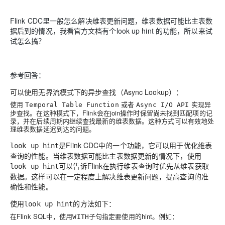
Flink CDC里一般怎么解决维表更新问题，维表数据可能比主表数
据后到的情况，我看官方文档有个look up hint 的功能，所以来试
试怎么搞？
参考回答：
可以使用无界流模式下的异步查找（Async Lookup）：
使用
或者
实现异
Temporal Table Function
Async I/O API
步查找。在这种模式下，Flink会在join操作时保留尚未找到匹配项的记
录，并在后续周期内继续查找最新的维表数据。这种方式可以有效地处
理维表数据延迟到达的问题。
是Flink CDC中的一个功能，它可以用于优化维表
look up hint
查询的性能。当维表数据可能比主表数据更新的情况下，使用
可以告诉Flink在执行维表查询时优先从维表获取
look up hint
数据。这样可以在一定程度上解决维表更新问题，提高查询的准
确性和性能。
使用
的方法如下：
look up hint
在Flink SQL中，使用
子句指定要使用的hint。例如：
WITH