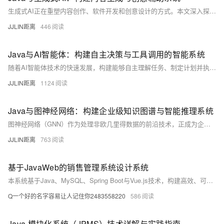
生成式AI正在重塑内容创作、软件开发和创意设计的方式。本文深入探讨如何在Java生态中构建支持文本、图像、代码等多种生成任务的创意辅助系统。我们将完整展示集成大型生成模型（如GPT、Stable Diffusion）、处理生成任务队列、优化生成结果以及构建企业级生成式AI应用的全流程，为Java开发者提供构建下一代创意辅助系统的完整技术方案。
JJLIN距离
446
Java与AI智能体：构建自主决策与工具调用的智能系统
随着AI智能体技术的快速发展，构建能够自主理解任务、制定计划并执行复杂操作的智能系统已成为新的技术前沿。本文深入探讨如何在Java生态中构建具备工具调用、记忆管理和自主决策能力的AI智能体系统。我们将完整展示从智能体架构设计、工具生态系统、记忆机制到多智能体协作的全流程，为Java开发者提供构建下一代自主智能系统的完整技术方案。
JJLIN距离
1124
Java与图神经网络：构建企业级知识图谱与智能推理系统
图神经网络（GNN）作为处理非欧几里得数据的前沿技术，正成为企业知识管理和智能推理的核心引擎。本文深入探讨如何在Java生态中构建基于GNN的知识图谱系统，涵盖从图数据建模、GNN模型集成、分布式图计算到实时推理的全流程。通过具体的代码实现和架构设计，展示如何将先进的图神经网络技术融入传统Java企业应用，为构建下一代智能决策系统提供完整解决方案。
JJLIN距离
763
基于JavaWeb的销售管理系统设计系统
本系统基于Java、MySQL、Spring Boot与Vue.js技术，构建高效、可扩展的销售管理平台，实现客户、订单、数据可视化等全流程自动化管理，提升企业运营效率与决策能力。
Q一个好的名字容易让人记住你2483558220
586
Java 模块化系统（JPMS）技术详解与实践指南