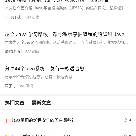
本文档全面介绍 Java 平台模块系统（JPMS）的核心概念、架构设计和实践应用。作为 Java 9 引入的最重要特性之一，JPMS 为 Java 应用程序提供了强大的模块化支持，解决了长期存在的 JAR 地狱问题，并改善了应用的安全性和可维护性。本文将深入探讨模块声明、模块路径、访问控制、服务绑定等核心机制，帮助开发者构建更加健壮和可维护的 Java 应用。
JJLIN距离
992
超全 Java 学习路线，帮你系统掌握编程的超详细 Java 学习路线
本文为超全Java学习路线，涵盖基础语法、面向对象编程、数据结构与算法、多线程、JVM原理、主流框架（如Spring Boot）、数据库（MySQL、Redis）及项目实战等内容，助力从零基础到企业级开发高手的进阶之路。
啦啦啦191
688
分享44个java系统，总有一款适合您
分享44个微信小程序，总有一款适合您
亚丁号
352
热门文章
最新文章
Java常用的线程安全的类有哪些？
4
1