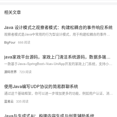
相关文章
Java 设计模式之观察者模式：构建松耦合的事件响应系统
观察者模式是Java中常用的行为型设计模式，用于构建松耦合的事件响应系统。当一个对象状态改变时，所有依赖它的观察者将自动收到通知并更新。该模式通过抽象耦合实现发布-订阅机制，广泛应用于GUI事件处理、消息通知、数据监控等场景，具有良好的可扩展性和维护性。
BigFour
666
java家政平台源码，家政上门清洁系统源码，数据多端互通，可直接搭建使用
一款基于Java+SpringBoot+Vue+UniApp开发的家政上门系统，支持小程序、APP、H5、公众号多端互通。涵盖用户端、技工端与管理后台，支持多城市、服务分类、在线预约、微信支付、抢单派单、技能认证、钱包提现等功能，源码开源，可直接部署使用。
源码世界
723
使用Java编写UDP协议的简易群聊系统
通过这个基础框架，你可以进一步增加更多的功能，例如用户认证、消息格式化、更复杂的客户端界面等，来丰富你的群聊系统。
蓝易云
335
Java与生成式AI：构建内容生成与创意辅助系统