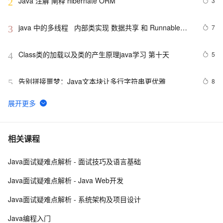
Java 注解 阐释 hibernate ORM
3
2
java 中的多线程   内部类实现 数据共享 和 Runnable实
7
3
现数据共享
Class类的加载以及类的产生原理java学习 第十天
5
4
告别拼接噩梦：Java文本块让多行字符串更优雅  
8
5
【JavaWeb】一文搞懂Java过滤器与拦截器的区别
8
6
Java编程中容易忽略的细节总结
5
7
相关课程
Java面试疑难点解析 - 面试技巧及语言基础
方块人 Java并发——volatile关键字
6
8
Java面试疑难点解析 - Java Web开发
java-基础-关键字
5
9
Java面试疑难点解析 - 系统架构及项目设计
java中两种添加监听器的策略
4
10
Java编程入门