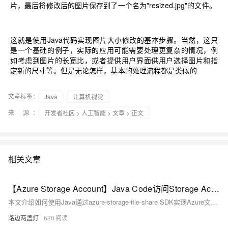
片，最后将修改后的图片保存到了一个名为"resized.jpg"的文件。
这就是使用Java代码实现图片大小修改的基本步骤。当然，这只
是一个基础的例子，实际的应用可能需要处理更复杂的情况，例
如考虑到图片的长宽比，或者提供用户界面供用户选择图片和指
定新的尺寸等。但是无论怎样，基本的处理流程都是类似的
文章标签：
Java
计算机视觉
来 源：
开发者社区
>
人工智能
>
文章
> 正文
相关文章
【Azure Storage Account】Java Code访问Storage Account File Share的上传和下载代码示例
本文介绍如何使用Java通过azure-storage-file-share SDK实现Azure文件共享的上传下载。包含依赖引入、客户端创建及完整示例代码，助你快速集成Azure File Share功能。
路边两盏灯
620