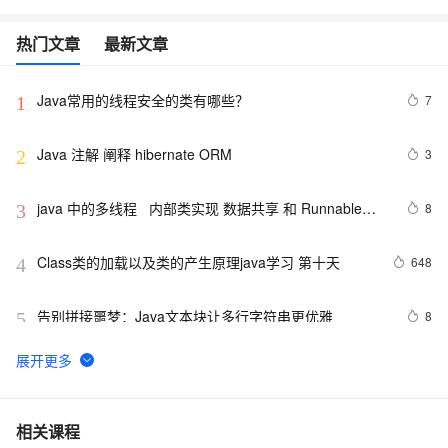
热门文章
最新文章
Java常用的线程安全的类有哪些？
7
1
Java 注解 阐释 hibernate ORM
3
2
java 中的多线程   内部类实现 数据共享 和 Runnable实
8
3
现数据共享
Class类的加载以及类的产生原理java学习 第十天
648
4
告别拼接噩梦：Java文本块让多行字符串更优雅  
8
5
【JavaWeb】一文搞懂Java过滤器与拦截器的区别
8
6
Java编程中容易忽略的细节总结
4
7
相关课程