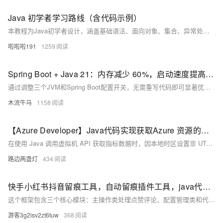
Java 初学者学习路线（含代码示例）
本教程为Java初学者设计，涵盖基础语法、面向对象、集合、异常处理、文件操作、多线程、JDBC、Servlet及MyBatis等内容，每阶段配核心代码示例，强调动手实践，助你循序渐进掌握Java编程。
啦啦啦191
1259
Spring Boot + Java 21：内存减少 60%，启动速度提高 30% — 零代码
通过调整三个JVM和Spring Boot配置开关，无需重写代码即可显著优化Java应用性能：内存减少60%，启动速度提升30%。适用于所有在JVM上运行API的生产团队，低成本实现高效能。
木流牛马
1158
【Azure Developer】Java代码实现获取Azure 资源的指标数据却报错 "invalid time interval input"
在使用 Java 调用虚拟机 API 获取指标数据时，因本地时区设置非 UTC，导致时间格式解析错误。解决方法是在代码中手动指定时区为 UTC，使用 `ZoneOffset.ofHours(0)` 并结合 `withOffsetSameInstant` 方法进行时区转换，从而避免因时区差异引发的时间格式问题。
路边两盏灯
434
快手小红书抖音留痕工具，自动留痕插件工具，java代码开源
这个框架包含三个核心模块：主操作类处理点赞评论、配置管理类和代理管理类。使用时需要配合
游客3g2isv2zt6tuw
368