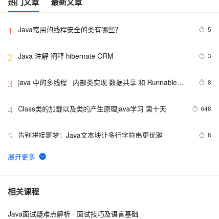
热门文章
最新文章
Java常用的线程安全的类有哪些？
5
1
Java 注解 阐释 hibernate ORM
3
2
java 中的多线程   内部类实现 数据共享 和 Runnable实
8
3
现数据共享
Class类的加载以及类的产生原理java学习 第十天
648
4
告别拼接噩梦：Java文本块让多行字符串更优雅  
8
5
【JavaWeb】一文搞懂Java过滤器与拦截器的区别
8
6
Java编程中容易忽略的细节总结
4
7
相关课程
Java面试疑难点解析 - 面试技巧及语言基础
方块人 Java并发——volatile关键字
539
8