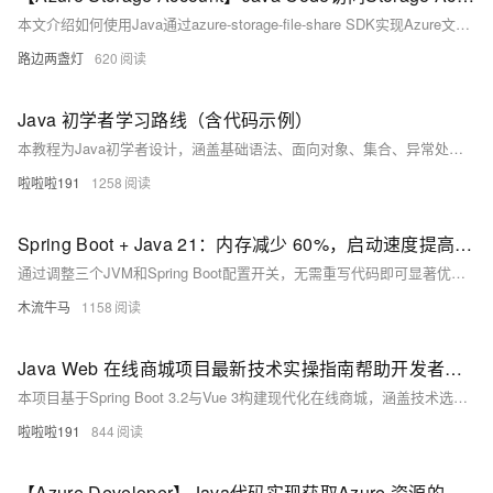
本文介绍如何使用Java通过azure-storage-file-share SDK实现Azure文件共享的上传下载。包含依赖引入、客户端创建及完整示例代码，助你快速集成Azure File Share功能。
路边两盏灯
620
Java 初学者学习路线（含代码示例）
本教程为Java初学者设计，涵盖基础语法、面向对象、集合、异常处理、文件操作、多线程、JDBC、Servlet及MyBatis等内容，每阶段配核心代码示例，强调动手实践，助你循序渐进掌握Java编程。
啦啦啦191
1258
Spring Boot + Java 21：内存减少 60%，启动速度提高 30% — 零代码
通过调整三个JVM和Spring Boot配置开关，无需重写代码即可显著优化Java应用性能：内存减少60%，启动速度提升30%。适用于所有在JVM上运行API的生产团队，低成本实现高效能。
木流牛马
1158
Java Web 在线商城项目最新技术实操指南帮助开发者高效完成商城项目开发
本项目基于Spring Boot 3.2与Vue 3构建现代化在线商城，涵盖技术选型、核心功能实现、安全控制与容器化部署，助开发者掌握最新Java Web全栈开发实践。
啦啦啦191
844
【Azure Developer】Java代码实现获取Azure 资源的指标数据却报错 "invalid time interval input"