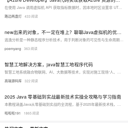
在使用 Java 调用虚拟机 API 获取指标数据时，因本地时区设置非 UTC，导致时间格式解析错误。解决方法是在代码中手动指定时区为 UTC，使用 `ZoneOffset.ofHours(0)` 并结合 `withOffsetSameInstant` 方法进行时区转换，从而避免因时区差异引发的时间格式问题。
路边两盏灯
433
new出来的对象，不一定在堆上？聊聊Java虚拟机的优化技术：逃逸分析
逃逸分析是一种静态程序分析技术，用于判断对象的可见性与生命周期。它帮助即时编译器优化内存使用、降低同步开销。根据对象是否逃逸出方法或线程，分析结果分为未逃逸、方法逃逸和线程逃逸三种。基于分析结果，编译器可进行同步锁消除、标量替换和栈上分配等优化，从而提升程序性能。尽管逃逸分析计算复杂度较高，但其在热点代码中的应用为Java虚拟机带来了显著的优化效果。
poemyang
363
智慧工地解决方案，java智慧工地程序代码
智慧工地系统融合物联网、AI、大数据等技术，实现对施工现场“人、机、料、法、环”的全面智能监控与管理，提升安全、效率与决策水平。
高端源码库
322
2025 Java 零基础到实战最新技术实操全攻略与学习指南
本教程涵盖Java从零基础到实战的全流程，基于2025年最新技术栈，包括JDK 21、IntelliJ IDEA 2025.1、Spring Boot 3.x、Maven 4及Docker容器化部署，帮助开发者快速掌握现代Java开发技能。
啦啦啦191
1865