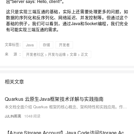
出"Server says: Hello, client!"。
这只是实现三端互通的基础，实际上还需要处理更多的问题，如
数据的序列化和反序列化、网络延迟、并发控制等。但通过这个
基础的例子，我们可以看到，通过Java和Socket编程，我们完全
有可能实现三端互通的需求。
文章标签：
Java
存储
开发者
来 源：
开发者社区
>
开发与运维
>
文章
> 正文
相关文章
Quarkus 云原生Java框架技术详解与实践指南
本文档全面介绍 Quarkus 框架的核心概念、架构特性和实践应用。作为新一代的云原生 Java 框架，Quarkus 旨在为 OpenJDK HotSpot 和 GraalVM 量身定制，显著提升 Java 在容器化环境中的运行效率。本文将深入探讨其响应式编程模型、原生编译能力、扩展机制以及与微服务架构的深度集成，帮助开发者构建高效、轻量的云原生应用。
JJLIN距离
1048
【Azure Storage Account】Java Code访问Storage Account File Share的上传和下载代码示例