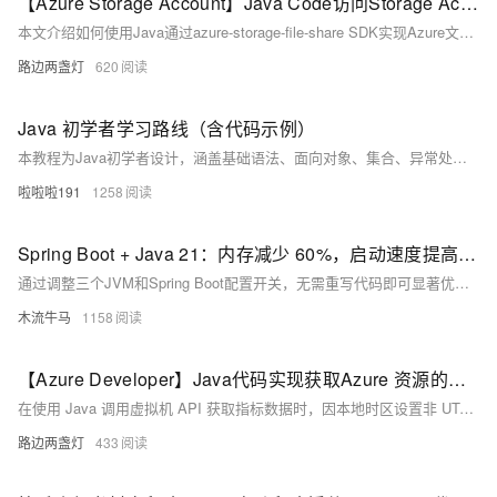
【Azure Storage Account】Java Code访问Storage Account File Share的上传和下载代码示例
本文介绍如何使用Java通过azure-storage-file-share SDK实现Azure文件共享的上传下载。包含依赖引入、客户端创建及完整示例代码，助你快速集成Azure File Share功能。
路边两盏灯
620
Java 初学者学习路线（含代码示例）
本教程为Java初学者设计，涵盖基础语法、面向对象、集合、异常处理、文件操作、多线程、JDBC、Servlet及MyBatis等内容，每阶段配核心代码示例，强调动手实践，助你循序渐进掌握Java编程。
啦啦啦191
1258
Spring Boot + Java 21：内存减少 60%，启动速度提高 30% — 零代码
通过调整三个JVM和Spring Boot配置开关，无需重写代码即可显著优化Java应用性能：内存减少60%，启动速度提升30%。适用于所有在JVM上运行API的生产团队，低成本实现高效能。
木流牛马
1158
【Azure Developer】Java代码实现获取Azure 资源的指标数据却报错 "invalid time interval input"
在使用 Java 调用虚拟机 API 获取指标数据时，因本地时区设置非 UTC，导致时间格式解析错误。解决方法是在代码中手动指定时区为 UTC，使用 `ZoneOffset.ofHours(0)` 并结合 `withOffsetSameInstant` 方法进行时区转换，从而避免因时区差异引发的时间格式问题。
路边两盏灯
433