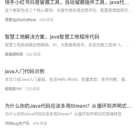
快手小红书抖音留痕工具，自动留痕插件工具，java代码开源
这个框架包含三个核心模块：主操作类处理点赞评论、配置管理类和代理管理类。使用时需要配合
游客3g2isv2zt6tuw
368
智慧工地解决方案，java智慧工地程序代码
智慧工地系统融合物联网、AI、大数据等技术，实现对施工现场“人、机、料、法、环”的全面智能监控与管理，提升安全、效率与决策水平。
高端源码库
322
java入门代码示例
本文介绍Java入门基础，包含Hello World、变量类型、条件判断、循环及方法定义等核心语法示例，帮助初学者快速掌握Java编程基本结构与逻辑。
啦啦啦191
723
为什么你的Java代码应该多用Stream？从循环到声明式的思维转变
为什么你的Java代码应该多用Stream？从循环到声明式的思维转变
代码bug生产队
406