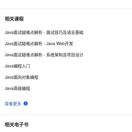
【JavaWeb】一文搞懂Java过滤器与拦截器的区别
8
6
Java编程中容易忽略的细节总结
4
7
相关课程
Java面试疑难点解析 - 面试技巧及语言基础
方块人 Java并发——volatile关键字
539
8
Java面试疑难点解析 - Java Web开发
java-基础-关键字
583
9
Java面试疑难点解析 - 系统架构及项目设计
java中两种添加监听器的策略
675
10
Java编程入门
Java面向对象编程
Java高级编程
查看更多
相关电子书