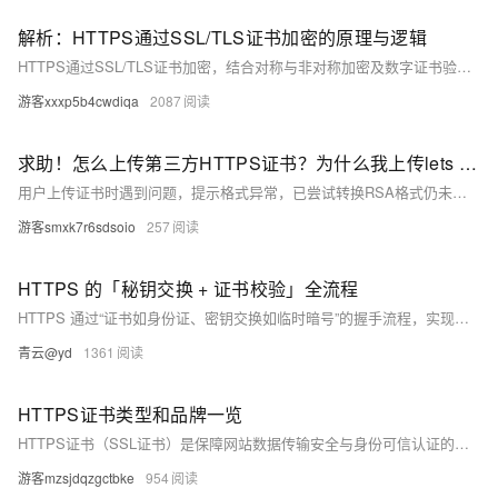
解析：HTTPS通过SSL/TLS证书加密的原理与逻辑
HTTPS通过SSL/TLS证书加密，结合对称与非对称加密及数字证书验证实现安全通信。首先，服务器发送含公钥的数字证书，客户端验证其合法性后生成随机数并用公钥加密发送给服务器，双方据此生成相同的对称密钥。后续通信使用对称加密确保高效性和安全性。同时，数字证书验证服务器身份，防止中间人攻击；哈希算法和数字签名确保数据完整性，防止篡改。整个流程保障了身份认证、数据加密和完整性保护。
游客xxxp5b4cwdiqa
2087
求助！怎么上传第三方HTTPS证书？为什么我上传lets encrypt的证书显示私钥格式异常？
用户上传证书时遇到问题，提示格式异常，已尝试转换RSA格式仍未解决。
游客smxk7r6sdsoio
257
HTTPS 的「秘钥交换 + 证书校验」全流程
HTTPS 通过“证书如身份证、密钥交换如临时暗号”的握手流程，实现身份认证与数据加密双重保障，确保通信安全可靠。
青云@yd
1361
HTTPS证书类型和品牌一览
HTTPS证书（SSL证书）是保障网站数据传输安全与身份可信认证的重要工具，适用于电商、企业官网等各类平台。证书主要分为DV（域名验证）、OV（企业验证）、EV（扩展验证）三种安全级别，以及单域名、通配符、多域名等不同覆盖类型。品牌方面，既有高性价比的国产锐安信、CFCA，也有国际知名的Sectigo、Digicert。
游客mzsjdqzgctbke
954