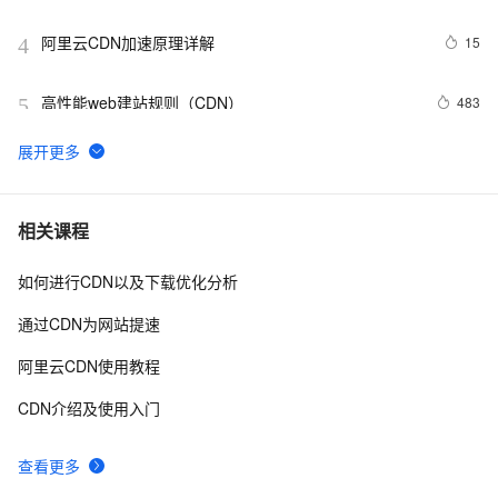
阿里云CDN加速原理详解
15
4
高性能web建站规则（CDN）
483
5
如何使用CDN加速给网站加速？
17
6
大型网站架构利器－CDN技术
2
7
相关课程
如何进行CDN以及下载优化分析
oss与cdn的区别与联系
5
8
通过CDN为网站提速
CDN回源带宽突增
4
9
阿里云CDN使用教程
静态资源CDN   配置
4
10
CDN介绍及使用入门
查看更多