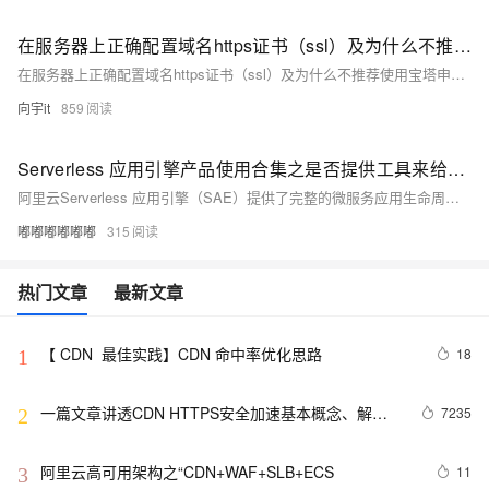
在服务器上正确配置域名https证书（ssl）及为什么不推荐使用宝塔申请免费ssl证书
在服务器上正确配置域名https证书（ssl）及为什么不推荐使用宝塔申请免费ssl证书
向宇it
859
Serverless 应用引擎产品使用合集之是否提供工具来给OSS配置HTTPS证书
阿里云Serverless 应用引擎（SAE）提供了完整的微服务应用生命周期管理能力，包括应用部署、服务治理、开发运维、资源管理等功能，并通过扩展功能支持多环境管理、API Gateway、事件驱动等高级应用场景，帮助企业快速构建、部署、运维和扩展微服务架构，实现Serverless化的应用部署与运维模式。以下是对SAE产品使用合集的概述，包括应用管理、服务治理、开发运维、资源管理等方面。
嘟嘟嘟嘟嘟嘟
315
热门文章
最新文章
【 CDN  最佳实践】CDN 命中率优化思路
18
1
一篇文章讲透CDN HTTPS安全加速基本概念、解决
7235
2
方案及优化实践
阿里云高可用架构之“CDN+WAF+SLB+ECS
11
3