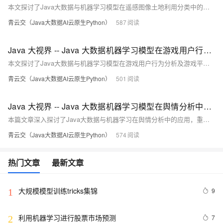
本文探讨了Java大数据与机器学习模型在遥感图像土地利用分类中的优化与应用。面对传统方法效率低、精度差的问题，结合Hadoop、Spark与深度学习框架，实现了高效、精准的分类。通过实际案例展示了Java在数据处理、模型融合与参数调优中的强大能力，推动遥感图像分类迈向新高度。
青云交（Java大数据AI云原生Python）
587
Java 大视界 -- Java 大数据机器学习模型在游戏用户行为分析与游戏平衡优化中的应用（190）
本文探讨了Java大数据与机器学习模型在游戏用户行为分析及游戏平衡优化中的应用。通过数据采集、预处理与聚类分析，开发者可深入洞察玩家行为特征，构建个性化运营策略。同时，利用回归模型优化游戏数值与付费机制，提升游戏公平性与用户体验。
青云交（Java大数据AI云原生Python）
501
Java 大视界 -- Java 大数据机器学习模型在舆情分析中的情感倾向判断与话题追踪（185）
本篇文章深入探讨了Java大数据与机器学习在舆情分析中的应用，重点介绍了情感倾向判断与话题追踪的技术实现。通过实际案例，展示了如何利用Java生态工具如Hadoop、Hive、Weka和Deeplearning4j进行舆情数据处理、情感分类与趋势预测，揭示了其在企业品牌管理与政府决策中的重要价值。文章还展望了多模态融合、实时性提升及个性化服务等未来发展方向。
青云交（Java大数据AI云原生Python）
574
热门文章
最新文章
大规模模型训练tricks集锦
9
1
利用机器学习进行股票市场预测
7
2