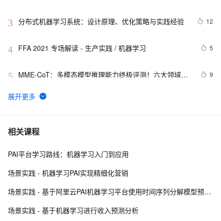
分布式机器学习系统：设计原理、优化策略与实践经验
12
3
FFA 2021 专场解读 - 生产实践 / 机器学习
5
4
MME-CoT：多模态模型推理能力终极评测！六大领域细
9
5
粒度评估，港中大等机构联合推出
【机器学习】RLHF：在线方法与离线算法在大模型语言
10
6
模型校准中的博弈
探索机器学习中的过拟合与欠拟合：原理与实践
5
7
相关课程
PAI平台学习路线：机器学习入门到应用
Hadoop与机器学习的融合：案例研究
6
8
场景实践 - 机器学习PAI实现精细化营销
使用机器学习技术进行时间序列缺失数据填充：基础方法
6
9
场景实践 - 基于阿里云PAI机器学习平台使用时间序列分解模型预测商品销量
与入门案例
自建Dify平台与PAI EAS LLM大模型
15
10
场景实践 - 基于机器学习进行收入预测分析