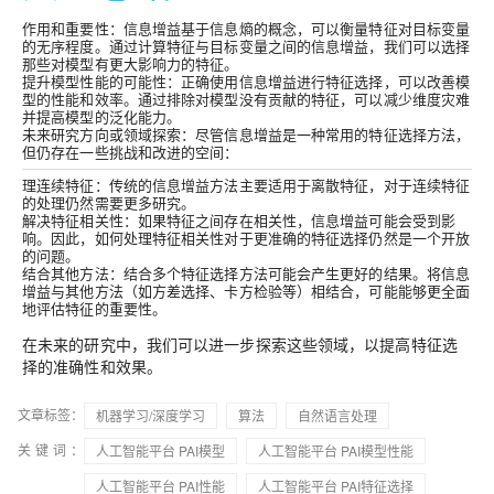
作用和重要性：信息增益基于信息熵的概念，可以衡量特征对目标变量
的无序程度。通过计算特征与目标变量之间的信息增益，我们可以选择
那些对模型有更大影响力的特征。
提升模型性能的可能性：正确使用信息增益进行特征选择，可以改善模
型的性能和效率。通过排除对模型没有贡献的特征，可以减少维度灾难
并提高模型的泛化能力。
未来研究方向或领域探索：尽管信息增益是一种常用的特征选择方法，
但仍存在一些挑战和改进的空间：
理连续特征：传统的信息增益方法主要适用于离散特征，对于连续特征
的处理仍然需要更多研究。
解决特征相关性：如果特征之间存在相关性，信息增益可能会受到影
响。因此，如何处理特征相关性对于更准确的特征选择仍然是一个开放
的问题。
结合其他方法：结合多个特征选择方法可能会产生更好的结果。将信息
增益与其他方法（如方差选择、卡方检验等）相结合，可能能够更全面
地评估特征的重要性。
在未来的研究中，我们可以进一步探索这些领域，以提高特征选
择的准确性和效果。
文章标签：
机器学习/深度学习
算法
自然语言处理
关键词：
人工智能平台 PAI模型
人工智能平台 PAI模型性能
人工智能平台 PAI性能
人工智能平台 PAI特征选择