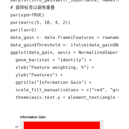
  theme(axis.text.y = element_text(angle = 0)