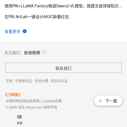
使用PAI+LLaMA Factory微调Qwen2-VL模型，搭建文旅领域知识问答机器人
在PAI ArtLab一键设计AIGC新春红包
查看更多
关注我们：
新浪微博
联系我们
文档
|
开发者社区
|
天池大赛
|
培训与认证
下一篇
法律声明及隐私权政策
|
Cookies政策
© 2009-现在 Aliyun.com 版权所有
增值电信业务经营许可证：
浙B2-20080101
域名注册服务机构许可：
浙D3-20210002
目录
浙公网安备 33010602009975号
浙B2-20080101-4