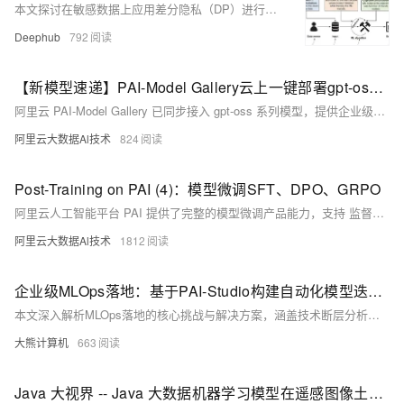
本文探讨在敏感数据上应用差分隐私（DP）进行机器学习的挑战与实践。通过模拟DP-SGD算法，在模型训练中注入噪声以保护个人隐私。实验表明，该方法在保持71%准确率和0.79 AUC的同时，具备良好泛化能力，但也带来少数类预测精度下降的问题。研究强调差分隐私应作为模型设计的核心考量，而非事后补救，并提出在参数调优、扰动策略选择和隐私预算管理等方面的优化路径。
Deephub
792
【新模型速递】PAI-Model Gallery云上一键部署gpt-oss系列模型
阿里云 PAI-Model Gallery 已同步接入 gpt-oss 系列模型，提供企业级部署方案。
阿里云大数据Al技术
824
Post-Training on PAI (4)：模型微调SFT、DPO、GRPO
阿里云人工智能平台 PAI 提供了完整的模型微调产品能力，支持 监督微调（SFT）、偏好对齐（DPO）、强化学习微调（GRPO) 等业界常用模型微调训练方式。根据客户需求及代码能力层级，分别提供了 PAI-Model Gallery 一键微调、PAI-DSW Notebook 编程微调、PAI-DLC 容器化任务微调的全套产品功能。
阿里云大数据Al技术
1812
企业级MLOps落地：基于PAI-Studio构建自动化模型迭代流水线
本文深入解析MLOps落地的核心挑战与解决方案，涵盖技术断层分析、PAI-Studio平台选型、自动化流水线设计及实战构建，全面提升模型迭代效率与稳定性。
大熊计算机
663
Java 大视界 -- Java 大数据机器学习模型在遥感图像土地利用分类中的优化与应用（199）