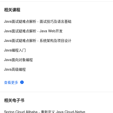
Java编程中容易忽略的细节总结
5
7
相关课程
Java面试疑难点解析 - 面试技巧及语言基础
方块人 Java并发——volatile关键字
6
8
Java面试疑难点解析 - Java Web开发
java-基础-关键字
5
9
Java面试疑难点解析 - 系统架构及项目设计
java中两种添加监听器的策略
4
10
Java编程入门
Java面向对象编程
Java高级编程
查看更多
相关电子书
Spring Cloud Alibaba - 重新定义 Java Cloud-Native