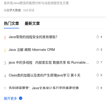
高并发Java爬虫的瓶颈分析与动态线程优化方案
小白学大数据
569
热门文章
最新文章
Java常用的线程安全的类有哪些？
4
1
Java 注解 阐释 hibernate ORM
3
2
java 中的多线程   内部类实现 数据共享 和 Runnable实
7
3
现数据共享
Class类的加载以及类的产生原理java学习 第十天
5
4
告别拼接噩梦：Java文本块让多行字符串更优雅  
9
5
【JavaWeb】一文搞懂Java过滤器与拦截器的区别
9
6