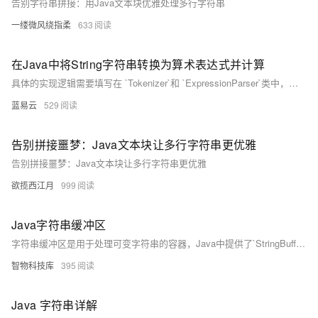
告别字符串拼接：用Java文本块优雅处理多行字符串
一缕微风绕指柔
633
在Java中将String字符串转换为算术表达式并计算
具体的实现逻辑需要填写在 `Tokenizer`和 `ExpressionParser`类中，这里只提供了大概的框架。在实际实现时 `Tokenizer`应该提供分词逻辑，把输入的字符串转换成Token序列。而 `ExpressionParser`应当通过递归下降的方式依次解析
蓝易云
529
告别拼接噩梦：Java文本块让多行字符串更优雅
告别拼接噩梦：Java文本块让多行字符串更优雅
欲揽西江月
999
Java字符串缓冲区
字符串缓冲区是用于处理可变字符串的容器，Java中提供了`StringBuffer`和`StringBuilder`两种实现。由于`String`类不可变，当需要频繁修改字符串时，使用缓冲区更高效。`StringBuffer`是一个线程安全的容器，支持动态扩展、任意类型数据转为字符串存储，并提供多种操作方法（如`append`、`insert`、`delete`等）。通过这些方法，可以方便地对字符串进行添加、插入、删除等操作，最终将结果转换为字符串。示例代码展示了如何创建缓冲区对象并调用相关方法完成字符串操作。
智物科技库
395
Java 字符串详解