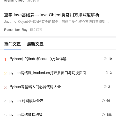
overmind1980
380
重学Java基础篇—Java Object类常用方法深度解析
Java中，Object类作为所有类的超类，提供了多个核心方法以支持对象的基本行为。其中，`toString()`用于对象的字符串表示，重写时应包含关键信息；`equals()`与`hashCode()`需成对重写，确保对象等价判断的一致性；`getClass()`用于运行时类型识别；`clone()`实现对象复制，需区分浅拷贝与深拷贝；`wait()/notify()`支持线程协作。此外，`finalize()`已过时，建议使用更安全的资源管理方式。合理运用这些方法，并遵循最佳实践，可提升代码质量与健壮性。
Remember_Ray
560
热门文章
最新文章
Python中的find()和count()方法详解
10
1
python网络爬虫selenium打开多窗口与切换页面
3
2
Python零基础入门必背代码大全
21
3
python 时间模块备忘
661
4
python网络编程初级
488
5