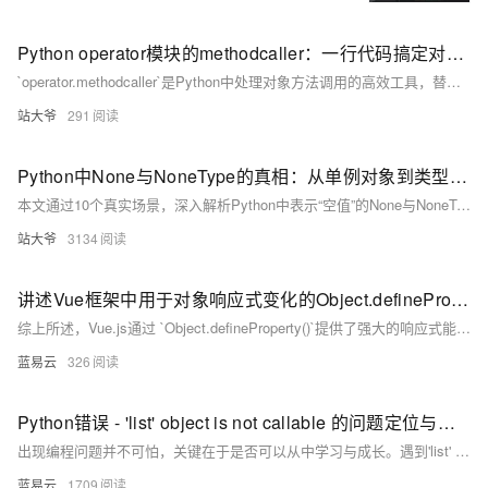
Python operator模块的methodcaller：一行代码搞定对象方法调用的黑科技
`operator.methodcaller`是Python中处理对象方法调用的高效工具，替代冗长Lambda，提升代码可读性与性能。适用于数据过滤、排序、转换等场景，支持参数传递与链式调用，是函数式编程的隐藏利器。
站大爷
291
Python中None与NoneType的真相：从单例对象到类型系统的深度解析
本文通过10个真实场景，深入解析Python中表示“空值”的None与NoneType。从单例模式、函数返回值，到类型注解、性能优化，全面揭示None在语言设计与实际编程中的核心作用，帮助开发者正确高效地处理“无值”状态，写出更健壮、清晰的Python代码。
站大爷
3134
讲述Vue框架中用于对象响应式变化的Object.defineProperty函数。
综上所述，Vue.js通过 `Object.defineProperty()`提供了强大的响应式能力，使得状态管理变得简洁高效。这种能力是Vue.js受到广大开发者青睐的重要原因之一。尽管Vue 3.x使用Proxy替代了该方法，但对于Vue 2.x及其之前版本，`Object.defineProperty()`是理解Vue.js内部工作机制不可或缺的一部分。
蓝易云
326
Python错误 - 'list' object is not callable 的问题定位与解决
出现编程问题并不可怕，关键在于是否可以从中学习与成长。遇到'list' object is not callable这样的错误，我们不仅需要学会应对，更需要了解其背后的原因，避免类似的问题再次出现。记住，Python的强大功能和灵活性同时也意味着我们需要对其理解更准确，才能更好的使用它。
蓝易云
1709