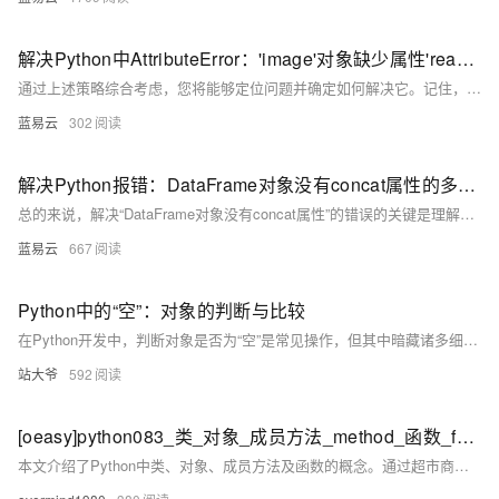
解决Python中AttributeError：'image'对象缺少属性'read_file'的问题策略。
通过上述策略综合考虑，您将能够定位问题并确定如何解决它。记住，Python社区很庞大，也很乐于帮助解决问题，因此不要害怕在求助时提供尽可能多的上下文和您已经尝试过的解决方案。
蓝易云
302
解决Python报错：DataFrame对象没有concat属性的多种方法（解决方案汇总）
总的来说，解决“DataFrame对象没有concat属性”的错误的关键是理解concat函数应该如何正确使用，以及Pandas库提供了哪些其他的数据连接方法。希望这些方法能帮助你解决问题。记住，编程就像是解谜游戏，每一个错误都是一个谜题，解决它们需要耐心和细心。
蓝易云
667
Python中的“空”：对象的判断与比较
在Python开发中，判断对象是否为“空”是常见操作，但其中暗藏诸多细节与误区。本文系统梳理了Python中“空”的判定逻辑，涵盖None类型、空容器、零值及自定义对象的“假值”状态，并对比不同判定方法的适用场景与性能。通过解析常见误区（如混用`==`和`is`、误判合法值等）及进阶技巧（类型安全检查、自定义对象逻辑、抽象基类兼容性等），帮助开发者准确区分各类“空”值，避免逻辑错误，同时优化代码性能与健壮性。掌握这些内容，能让开发者更深刻理解Python的对象模型与业务语义交集，从而选择最适合的判定策略。
站大爷
592
[oeasy]python083_类_对象_成员方法_method_函数_function_isinstance
本文介绍了Python中类、对象、成员方法及函数的概念。通过超市商品分类的例子，形象地解释了“类型”的概念，如整型(int)和字符串(str)是两种不同的数据类型。整型对象支持数字求和，字符串对象支持拼接。使用`isinstance`函数可以判断对象是否属于特定类型，例如判断变量是否为整型。此外，还探讨了面向对象编程(OOP)与面向过程编程的区别，并简要介绍了`type`和`help`函数的用法。最后总结指出，不同类型的对象有不同的运算和方法，如字符串有`find`和`index`方法，而整型没有。更多内容可参考文末提供的蓝桥、GitHub和Gitee链接。