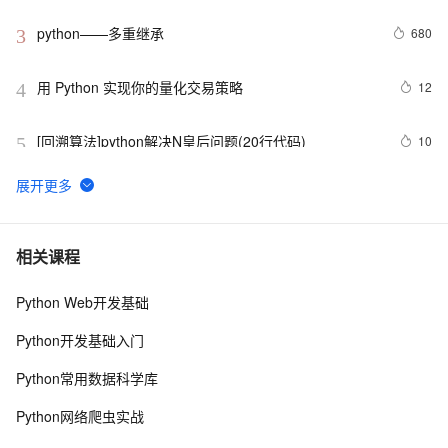
python——多重继承
680
3
用 Python 实现你的量化交易策略
12
4
[回溯算法]python解决N皇后问题(20行代码)
10
5
python_list
10
6
Python之计算24点
478
7
相关课程
Python Web开发基础
Python中的find()和count()方法详解
11
8
Python开发基础入门
Python 二维码的读取与生成：使用链接生成二维码、读
11
9
Python常用数据科学库
取二维码里的链接
python 模块初始
641
10
Python网络爬虫实战