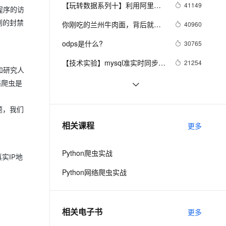
安全
我要投诉
e-1.1-I2V
Cosyvoice-V3-Flash
【玩转数据系列十】利用阿里云
41149
PolarDB
上云场景组合购
Milvus 弹性伸缩功能新增节
程序的访
伴
机器学习在深度学习框架下实现
漫剧创作，剧本、分镜、视频高效生成
100%兼容MySQL、PostgreSQL，兼容Oracle，支持集中和分布式
覆盖90%+业务场景，专享组合折扣价
点支持范围
畅自然，细节丰富
高表现力语音合成大模型，语音克隆听感自然
到的封禁
VPN
你刚吃的兰州牛肉面，背后就藏
40960
智能图片分类
着大数据
ernetes 版 ACK
云聚AI 严选权益
AI 原生数据库服务发布
SSL 证书
odps是什么?
2V
Fun-ASR
30765
，一键激活高效办公新体验
理容器应用的 K8s 服务
精选AI产品，从模型到应用全链提效
Agent 数据网关
文戏情感细腻自然，动作戏激烈拳拳到肉，实现更强表演能力
支持中英文自由切换，具备更强的噪声鲁棒性
堡垒机
【技术实验】mysql准实时同步数
21254
AI 用量加速计划
和研究人
云原生数据库 PolarDB
据到Elasticsearch
防火墙
、识别商机，让客服更高效、服务更出色。
新老同享，达量后返
Agentic Database 发布
数据仓库介绍与实时数仓案例
20836
络爬虫是
主机安全
应用
分布式快照算法: Chandy-
20461
题，我们
Lamport
千问办公
NEW
MaxCompute执行作业慢的原因
19309
AI 应用及服务市场
相关课程
更多
的智能体编程平台
一站式AI生产力平台
排查
AI 应用
伶鹊
Python爬虫实战
实IP地
企业级人与Agent协作平台，接入和调度多个数字员工
智能客服平台，对话机器人、对话分析、智能外呼
大模型
Python网络爬虫实战
大模型服务平台百炼 - 全妙
自然语言处理
应用创作平台
多模态内容创作工具，已接入 DeepSeek
数据标注
相关电子书
更多
机器学习