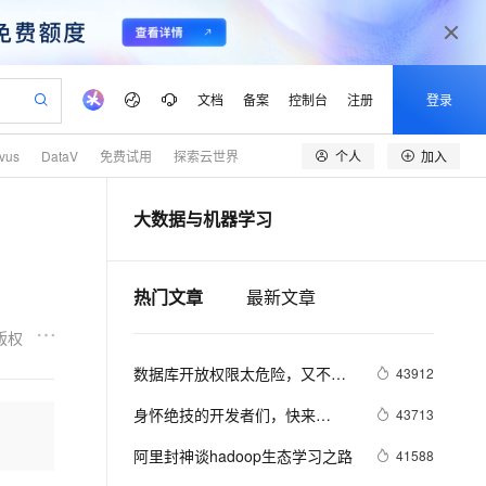
文档
备案
控制台
注册
登录
个人
加入
lvus
DataV
免费试用
探索云世界
验
作计划
器
AI 活动
专业服务
服务伙伴合作计划
开发者社区
加入我们
产品动态
服务平台百炼
阿里云 OPC 创新助力计划
大数据与机器学习
一站式生成采购清单，支持单品或批量购买
io：打造专属 AI 语音助手
S产品伙伴计划（繁花）
峰会
CS
造的大模型服务与应用开发平台
一句话生成原生可编辑精美 PPT 文稿
AI 生产力先锋
Al MaaS 服务伙伴赋能合作
域名
博文
Careers
至高可申请百万元
Qwen3.8-Max 模型上线
开启高性价比 AI 编程新体验
弹性可伸缩的云计算服务
Qwen-Audio-3.0-Realtime 端到端实时语音角色扮演
输入一句话想法, 轻松生成专业的 PPT
先锋实践拓展 AI 生产力的边界
Token 补贴，五大权
计划
海大会
伙伴信用分合作计划
商标
问答
社会招聘
热门文章
最新文章
益加速 OPC 成功
eek-V4-Pro
SS
一键部署幻兽帕鲁游戏服务器
飞天发布时刻
HOT
Open Search 向量检索版支
划
备案
电子书
校园招聘
pSeek-V4-Pro
视频创作，一键激活电商全链路生产力
稳定、安全、高性价比、高性能的云存储服务
一键购买专属联机服务器，轻松开启游戏
所见，即是所愿
持视频检索 Pipeline 功能
更多支持
版权
划
公司注册
镜像站
视频生成
语音识别与合成
专属 QwenPaw
漫剧工坊：一站式动画创作平台
AI 实训营
HOT
应用身份服务 (IDaaS)
数据库开放权限太危险，又不想
43912
合作伙伴培训与认证
划
上云迁移
站生成，高效打造优质广告素材
全接入的云上超级电脑
从聊天伙伴进化为能主动干活的本地数字员工
快速生产连贯的高质量长漫剧
从基础到进阶，Agent 创客手把手教你
OpenClaw 管理能力上线
写API。DataV给你另外一个选
lScope
我要反馈
e-1.1-T2V
Qwen3-TTS-Flash
身怀绝技的开发者们，快来
43713
查询合作伙伴
择。
n Alibaba Cloud ISV 合作
代维服务
建企业门户网站
10 分钟搭建微信、支付宝小程序
MaxCompute MaxFrame 提
DataV玩转可视化组件
畅细腻的高质量视频
离线语音合成大模型，多语言方言自适应，低延迟高稳定
创新加速
ope
阿里封神谈hadoop生态学习之路
登录合作伙伴管理后台
我要建议
41588
站，无忧落地极速上线
以可视化方式快速构建移动和 PC 门户网站
国内短信简单易用，安全可靠，秒级触达，全球覆盖200+国家和地区。
高效部署网站，快速应用到小程序
供自动弹性内存功能