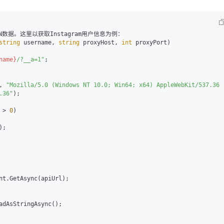
AI 应用
10分钟微调：让0.6B模型媲美235B模
多模态数据信
据。这里以获取Instagram用户信息为例：

型
依托云原生高可用架构,实现Dify私有化部署
string
 username, 
string
 proxyHost, 
int
 proxyPort
)
用1%尺寸在特定领域达到大模型90%以上效果
一个 AI 助手
超强辅助，Bol
name}
/?__a=1"
;

即刻拥有 DeepSeek-R1 满血版
在企业官网、通讯软件中为客户提供 AI 客服
多种方案随心选，轻松解锁专属 DeepSeek
, 
"Mozilla/5.0 (Windows NT 10.0; Win64; x64) AppleWebKit/537.36 
.36"
);

 > 
0
)

;

nt.GetAsync(apiUrl);

adAsStringAsync();
