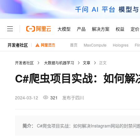
大模型
产品
解决方案
权益
定价
开发者社区
首页
MaxCompute
Hologres
Fli
大模型
产品
解决方案
权益
定价
云市场
伙伴
服务
了解阿里云
精选产品
精选解决方案
普惠上云
产品定价
精选商城
成为销售伙伴
售前咨询
为什么选择阿里云
千问AI平台
开发者社区
大数据与机器学习
文章
正文
了解云产品的定价详情
大模型服务平台百炼
千问办公，解锁你的工作
普惠上云 官方力荐
分销伙伴
在线服务
网站建设
什么是云计算
大
C#爬虫项目实战：如何解决I
大模型服务与应用平台
企业级Agent产品，直接
云服务器38元/年起，超
咨询伙伴
多端小程序
技术领先
云上成本管理
售后服务
轻量应用服务器
Agency Agents：拥
官方推荐返现计划
大模型
精选产品
精选解决方案
Salesforce 国际版订阅
稳定可靠
管理和优化成本
推荐新用户得奖励，单订单
销售伙伴合作计划
2024-03-12
321
发布于四川
自助服务
友盟天域
安全合规
人工智能与机器学习
AI
文本生成
云数据库 RDS
HappyHorse 打造一
云工开物
无影生态合作计划
在线服务
观测云
分析师报告
高校专属算力普惠，学生认
计算
互联网应用开发
Qwen3.8-Max
HOT
Salesforce On Alibaba C
工单服务
Tuya 物联网平台阿里云
研究报告与白皮书
人工智能平台 PAI
快速拥有专属 OpenClaw
简介：
C#爬虫项目实战：如何解决Instagram网站的封禁问
大模
Consulting Partner 合
大数据
容器
智能体时代全能旗舰模型
免费试用
短信专区
一站式AI开发、训练和推
蓝凌 OA
AI 大模型销售与服务生
现代化应用