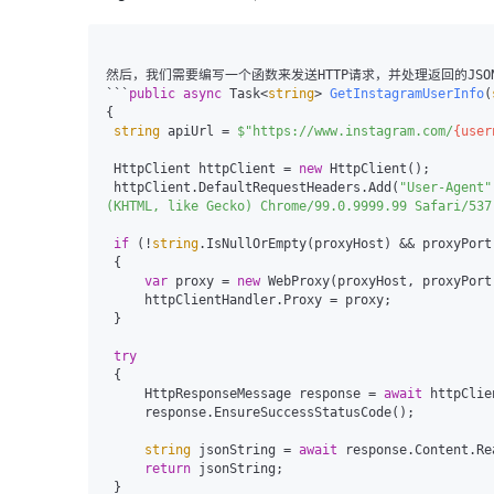
大模型解决方案
迁移与运维管理
快速部署 Dify，高效搭建 
然后，我们需要编写一个函数来发送HTTP请求，并处理返回的JSON数
专有云
```
public
async
 Task<
string
> 
GetInstagramUserInfo
(
{

10 分钟在聊天系统中增加
string
 apiUrl = 
$"https://www.instagram.com/
{user
 HttpClient httpClient = 
new
 HttpClient();

 httpClient.DefaultRequestHeaders.Add(
"User-Agent"
(KHTML, like Gecko) Chrome/99.0.9999.99 Safari/537
if
 (!
string
.IsNullOrEmpty(proxyHost) && proxyPort
 {

var
 proxy = 
new
 WebProxy(proxyHost, proxyPort)
     httpClientHandler.Proxy = proxy;

 }

try
 {

     HttpResponseMessage response = 
await
 httpClie
     response.EnsureSuccessStatusCode();

string
 jsonString = 
await
 response.Content.Re
return
 jsonString;

 }
