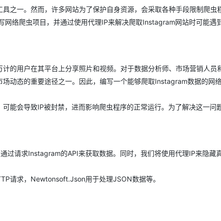
Deepseek-v4-pro
HappyHors
同享
万小智 AI 建站低至 15元/月
Qoder CN
AI 短剧/漫剧
云原生数据库 
快递物流查询
WordPress
工具之一。然而，许多网站为了保护自身资源，会采取各种手段限制爬虫
成为服务伙
高校合作
点，立即开启云上创新
覆盖公网/内网、递归/权威、移动APP等全场景解析服务
送.CN域名，送备案服务码
基于千问大模型等，支持代码智能生成、研发智能问答
AI助力短剧
态智能体模型
旗舰 MoE 大模型，百万上下文与顶尖推理能力
图生视频，流
网络爬虫项目，并通过使用代理IP来解决爬取Instagram网站时可能遇
Ubuntu
服务生态伙伴
云工开物
企业应用
Works
Night Plan 支持 Qwen 3.8-Max
云原生大数据计算服务 MaxCompute
AI 办公
容器服务 Kub
NEW
GLM-5.2
Wan2.7-T
Red Hat
30+ 款产品免费体验
Data Agent 驱动的一站式 Data+AI 开发治理平台
夜间 5 折，Qwen/Meoo/TokenPlan 客户专享
面向分析的企业级SaaS模式云数据仓库
AI智能应用
提供一站式管
科研合作
视觉 Coding、空间感知、多模态思考等全面升级
1M上下文，专为长程任务能力而生
ERP
堂（旗舰版）
SUSE
智能客服
以百万计的用户在其平台上分享照片和视频。对于数据分析师、市场营销人员
CRM
防护产品
2个月
自动承接线索
和市场动态的重要途径之一。因此，编写一个能够爬取Instagram数据的网
建站小程序
OA 办公系统
AI 应用构建
大模型原生
限制，可能会导致IP被封禁，进而影响爬虫程序的正常运行。为了解决这一问
力提升
财税管理
模板建站
Qoder
大模型服务平台百炼-应用模版
HOT
NEW
面向真实软件
个人版上线、团队版降价；千问3.8-Max首发发尝鲜
丰富多元化的应用模版和解决方案
400电话
定制建站
万有无界
大模型服务平台百炼-智能体
方案
广告营销
模板小程序
请求Instagram的API来获取数据。同时，我们将使用代理IP来隐藏真
的模型效果
灵活可视化地构建企业级 Agent
定制小程序
秒悟
人工智能平台 PAI
P请求，Newtonsoft.Json用于处理JSON数据等。
APP 开发
云端极速 AI 
新一代 AI 视频生成模型，深度适配广告营销等场景
AI Native 的算法工程平台，一站式完成建模、训练、推理服务部署
建站系统