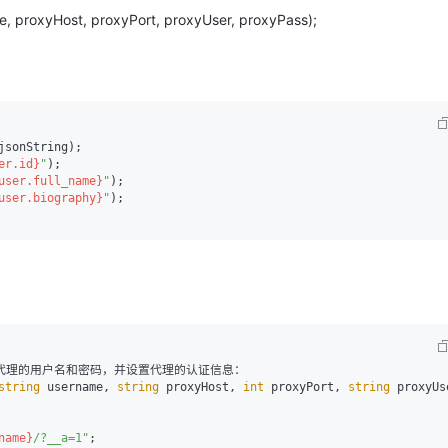
e, proxyHost, proxyPort, proxyUser, proxyPass);
sonString);

er.id}
"
);

user.full_name}
"
);

user.biography}
"
);

便传入代理的用户名和密码，并设置代理的认证信息：

string
 username, 
string
 proxyHost, 
int
 proxyPort, 
string
name}
/?__a=1"
;
