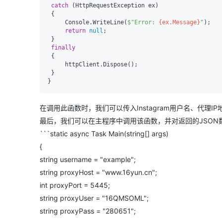
catch
 (HttpRequestException ex)

 {

     Console.WriteLine(
$"Error: 
{ex.Message}
"
);

return
null
;

 }

finally
 {

     httpClient.Dispose();

 }

在调用此函数时，我们可以传入Instagram用户名、代理I
最后，我们可以在主程序中调用该函数，并对返回的JSON
```static async Task Main(string[] args)
{
string username = "example";
string proxyHost = "www.16yun.cn";
int proxyPort = 5445;
string proxyUser = "16QMSOML";
string proxyPass = "280651";