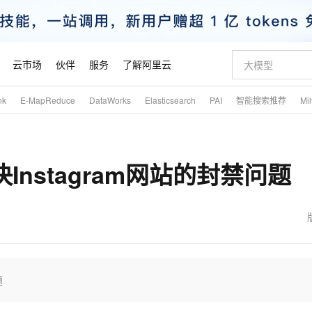
云市场
伙伴
服务
了解阿里云
nk
E-MapReduce
DataWorks
Elasticsearch
PAI
智能搜索推荐
Mi
AI 特惠
数据与 API
成为产品伙伴
企业增值服务
最佳实践
价格计算器
AI 场景体
基础软件
产品伙伴合
阿里云认证
市场活动
配置报价
大模型
自助选配和估算价格
新方式
睿译宝，AI翻译排版一步到位
智启 AI 普惠权益
产品生态集成认证中心
企业支持计划
云上春晚
域名与网站
千问官方 MaaS 平台，为开发者和 Agent 而生，新用户赠送 1 亿 + tokens 额度
Qwen Aud
AI Coding
阿里云Maa
2026 阿里云
云服务器 E
为企业打
数据集
Windows
大模型认证
模型
NEW
NEW
nstagram网站的封禁问题
交付可用成果
值低价云产品抢先购
上传文档即自动完成翻译和格式还原
至高享 1亿+免费 tokens，加速 Al 应用落地
提供智能易用的域名与建站服务
智能编程，一键
安全可靠、
产品生态伙伴
专家技术服务
云上奥运之旅
弹性计算合作
阿里云中企出
手机三要素
宝塔 Linux
全部认证
价格优势
有专属领域专家
GLM-5.2：长任务时代开源旗舰模型
阿里云 OPC 创新助力计划
千问大模型
即刻拥有 DeepS
AI 电商营销
对象存储 O
大模型
产品生态伙伴工作台
企业增值服务台
云栖战略参考
云存储合作计
云栖大会
身份实名认证
CentOS
训练营
推动算力普惠，释放技术红利
最高返9万
多领域专家智能体,一键组建 AI 虚拟交付团队
快速构建应用程序和网站，即刻迈出上云第一步
至高百万元 Token 补贴，加速一人公司成长
多元化、高性能、安全可靠的大模型服务
真正可用的 1M 上下文,一次完成代码全链路开发
轻松解锁专属 Dee
从图文生成到
云上的中国
数据库合作计
活动全景
短信
Docker
图片和
站式影视创作平台
Hermes Agent，打造自进化智能体
Token Plan 模型订阅计划
数字证书管理服务（原SSL证书）
5 分钟轻松部署
AI 广告创作
无影云电脑
企业成长
NEW
信息公告
看见新力量
云网络合作计
OCR 文字识别
JAVA
证享300元代金券
可视化编排打通从文字构思到成片全链路闭环
全托管，含MySQL、PostgreSQL、SQL Server、MariaDB多引擎
自主进化，持久记忆，越用越聪明
Qwen3.8-Max 首发尝鲜，限时加量 10 倍，夜间低至2折
实现全站HTTPS，呈现可信的WEB访问
图文、视频一
随时随地安
魔搭 Mode
Kimi-K3
HappyHors
NEW
loud
服务实践
官网公告
金融模力时刻
Salesforce O
版
发票查验
全能环境
Claude Code + GStack 打造工程团队
千问办公，限时限量积分加倍
Qoder
低代码高效构
AI 建站
短信服务
题
型
NEW
作计划
Kimi 最新旗舰模型，长程编程与推理利器
让文字生成流
计划
创新中心
魔搭 ModelSc
健康状态
理服务
让AI从“聊天伙伴”进化为能干活的“数字员工”
安装技能 GStack，拥有专属 AI 工程团队
你的AI工作搭子，覆盖日常办公高频场景
面向真实软件的智能体编程平台
0 代码专业建
客户案例
天气预报查询
操作系统
态合作计划