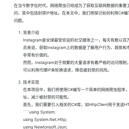
存储
天池大赛
Qwen3.7-Plus
云解析DNS
解决方案免费试用 新老
电子合同
在当今数字化时代，网络爬虫已经成为了获取互联网数据的重要
最高领取价值200元试用
能看、能想、能动手的多模
安全
网络与CDN
问，其中包括封禁IP地址。在本文中，我们将探讨如何利用C#编写
AI 算法大赛
畅捷通
问题。
大数据开发治理平台 Data
AI 产品 免费试用
网络
安全
云开发大赛
Qwen3-VL-Plus
Tableau 订阅
1亿+ 大模型 tokens 和 
背景介绍
可观测
入门学习赛
中间件
AI空中课堂在线直播课
云防火墙
140+云产品 免费试用
Instagram是全球最受欢迎的社交媒体之一，每天有数
上云与迁云
云原生的云上边界网络安全
产品新客免费试用，最长1
数据库
员来说，获取Instagram上的数据是了解用户行为、趋势
生态解决方案
大模型服务
非常有价值的。
企业出海
大模型ACA认证体验
大数据计算
然而，Instagram对于频繁的大量请求有着严格的访问
助力企业全员 AI 认知与能
行业生态解决方案
千问AI平台-Token Plan
政企业务
可以利用代理IP来轮换请求，降低被封禁的风险。
媒体服务
开发者生态解决方案
企业服务与云通信
技术实现
千问AI平台-模型体验
AI 开发和 AI 应用解决
在本项目中，我们将使用C#编写一个简单的网络爬虫程序，通过
在线体验全尺寸、多种模态
域名与网站
址，减少被封禁的可能性。
Happy 系列大模型
首先，我们需要引入相关的C#库，如HttpClient用于发送HTT
终端用户计算
```using System;
Serverless
using System.Net.Http;
using Newtonsoft.Json;
开发工具