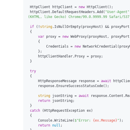
 HttpClient httpClient = 
new
 HttpClient();

 httpClient.DefaultRequestHeaders.Add(
"User-Agent"
(KHTML, like Gecko) Chrome/99.0.9999.99 Safari/537
if
 (!
string
.IsNullOrEmpty(proxyHost) && proxyPort
 {

var
 proxy = 
new
 WebProxy(proxyHost, proxyPort)
     {

         Credentials = 
new
 NetworkCredential(proxy
     };

     httpClientHandler.Proxy = proxy;

 }

try
 {

     HttpResponseMessage response = 
await
 httpClie
     response.EnsureSuccessStatusCode();

string
 jsonString = 
await
 response.Content.Re
return
 jsonString;

 }

catch
 (HttpRequestException ex)

 {

     Console.WriteLine(
$"Error: 
{ex.Message}
"
);

return
null
;
