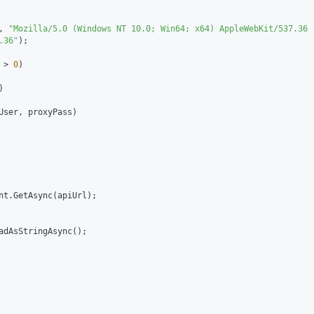
, 
"Mozilla/5.0 (Windows NT 10.0; Win64; x64) AppleWebKit/537.36 
.36"
);

 > 
0
)



User, proxyPass)

nt.GetAsync(apiUrl);

adAsStringAsync();
