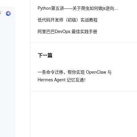
Python第五讲——关于爬虫如何做js逆向的思路
息提取
与 AI 智能体进行实时音视频通话
低代码开发师（初级）实战教程
从文本、图片、视频中提取结构化的属性信息
构建支持视频理解的 AI 音视频实时通话应用
阿里巴巴DevOps 最佳实践手册
t.diy 一步搞定创意建站
构建大模型应用的安全防护体系
通过自然语言交互简化开发流程,全栈开发支持
通过阿里云安全产品对 AI 应用进行安全防护
下一篇
一条命令迁移，帮你实现 OpenClaw 与
Hermes Agent 记忆互通！