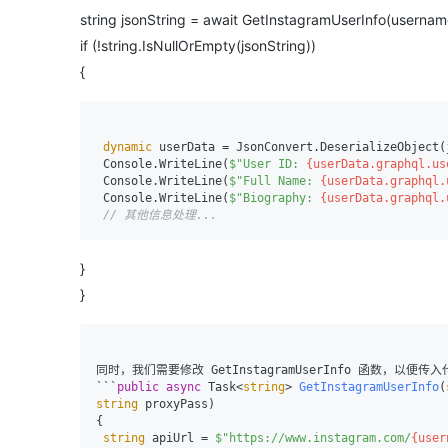
string jsonString = await GetInstagramUserInfo(usernam
if (!string.IsNullOrEmpty(jsonString))
{
dynamic
 userData = JsonConvert.DeserializeObject(j
 Console.WriteLine(
$"User ID: 
{userData.graphql.us
 Console.WriteLine(
$"Full Name: 
{userData.graphql.
 Console.WriteLine(
$"Biography: 
{userData.graphql.
// 其他信息处理...
}
}
同时，我们需要修改 GetInstagramUserInfo 函数，以
```
public
async
 Task<
string
> 
GetInstagramUserInfo
(
string
 proxyPass
)
{

string
 apiUrl = 
$"https://www.instagram.com/
{user