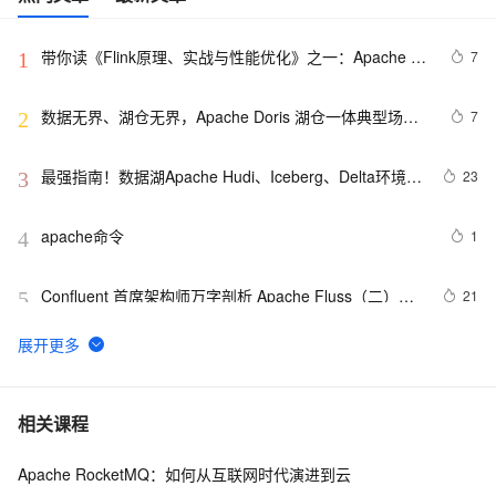
带你读《Flink原理、实战与性能优化》之一：Apache 
7
1
Flink介绍
数据无界、湖仓无界，Apache Doris 湖仓一体典型场景
7
2
实战指南（下篇）
最强指南！数据湖Apache Hudi、Iceberg、Delta环境搭
23
3
建
apache命令
1
4
Confluent 首席架构师万字剖析 Apache Fluss（二）：
21
5
核心架构
报错：SemanticException 
6
6
org.apache.hadoop.hive.ql.metadata.HiveException: 
java.lang.RuntimeException：Un
Apache Flink 2.1.0: 面向实时 Data + AI 全面升级，开
18
7
相关课程
启智能流处理新纪元
Apache RocketMQ：如何从互联网时代演进到云
带你读《Apache Doris 案例集》——06 Apache   Doris  
19
8