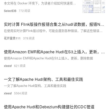
本文将在 Docker 环境下，为读者介绍如何快速搭建 Apache Doris + Apache Hudi 的测试及演示环境，并对各功能操作进行演示，帮助读者快速入门。
SelectDB
772
实时计算 Flink版操作报错合集之从hudi读数据，报错NoSuchMethodError:org.apache.hudi.format.cow.vector.reader.PaequetColumnarRowSplit.getRecord()，该怎么办
在使用实时计算Flink版过程中，可能会遇到各种错误，了解这些错误的原因及解决方法对于高效排错至关重要。针对具体问题，查看Flink的日志是关键，它们通常会提供更详细的错误信息和堆栈跟踪，有助于定位问题。此外，Flink社区文档和官方论坛也是寻求帮助的好去处。以下是一些常见的操作报错及其可能的原因与解决策略。
花开富贵111
378
使用Amazon EMR和Apache Hudi在S3上插入，更新，删除数据
使用Amazon EMR和Apache Hudi在S3上插入，更新，删除数据
xleesf
621
一文了解Apache Hudi架构、工具和最佳实践
一文了解Apache Hudi架构、工具和最佳实践
xleesf
5564
使用Apache Hudi和Debezium构建健壮的CDC管道