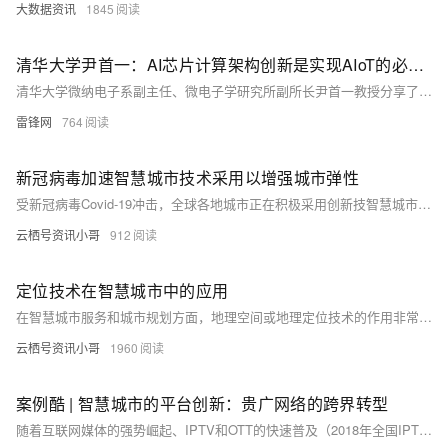
大数据资讯
1845
清华大学尹首一：AI芯片计算架构创新是实现AIoT的必然途径 | AIoT+智慧城市峰会
清华大学微纳电子系副主任、微电子学研究所副所长尹首一教授分享了他对AI算法如何在物联网设备上实现AI功能的看法以及超高能效AI芯片的最新进展。
雷锋网
764
新冠病毒加速智慧城市技术采用以增强城市弹性
受新冠病毒Covid-19冲击，全球各地城市正在积极采用创新技智慧城市技术适应新现实的挑战。
云栖号资讯小哥
912
定位技术在智慧城市中的应用
在智慧城市服务和城市规划方面，地理空间或地理定位技术的作用非常重要。每个智慧城市解决方案本质上都基于地理位置数据。事实上，大多数新一代技术，如人工智能和物联网，只有与定位技术同步运行，才能达到预期效果。
云栖号资讯小哥
1960
案例酷 | 智慧城市的平台创新：贵广网络的跨界转型
随着互联网媒体的强势崛起、IPTV和OTT的快速普及（2018年全国IPTV用户已达1.42亿），广电行业整体陷入低迷，用户数逐年下滑，2018年我国有线电视用户总量全年减少2320万，同比降幅达到8.7%。 在全国有线电视市场持续萎缩的情况下，大部分广电网络公司将重心放在了发展家庭宽带用户上，但与运营商全国统一布局不同，广电条块分割、各省各自为政，普遍难与运营商展开直接竞争，突围转型之路并不顺利。贵广网络凭借理念和技术的优势，换道超车，成功实现了盈利模式和行业应用的突破，非常值得同行借鉴学习。