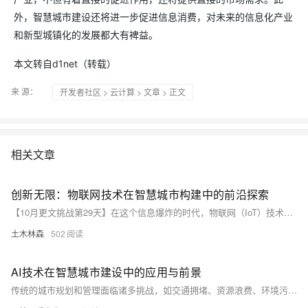
外，智慧城市建设还将进一步促进信息消费，对未来的信息化产业
和新型城镇化的发展都大有裨益。
本文转自d1net（转载）
来 源：
开发者社区
>
云计算
>
文章
> 正文
相关文章
创新无限：物联网技术在智慧城市构建中的前沿探索
【10月更文挑战第29天】在这个信息爆炸的时代，物联网（IoT）技术正重塑我们对城市的认知。智慧城市已从科幻走向现实，物联网通过连接各种设备和传感器，收集、分析数据，提升城市运行效率和居民生活质量。从智慧城管、智能交通、智慧水务到智能电网，物联网的应用正逐步实现城市的智能化、互联化和可持续发展。
土木林森
502
AI技术在智慧城市建设中的应用与前景
传统的城市规划和管理面临诸多挑战，如交通拥堵、资源浪费、环境污染等。随着人工智能技术的发展，其在智慧城市建设中的应用成为解决这些问题的关键。本文将探讨AI技术在智慧城市建设中的应用现状与前景，从智能交通管理、智能能源利用、智慧环境监测等方面进行分析，展望AI技术为智慧城市带来的巨大潜力与发展方向。