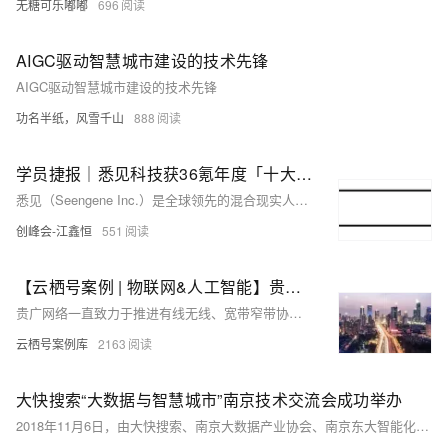
无糖可乐嘟嘟
696
AIGC驱动智慧城市建设的技术先锋
AIGC驱动智慧城市建设的技术先锋
功名半纸，风雪千山
888
学员捷报｜悉见科技获36氪年度「十大最具行业创新实力企业」与「新智慧城市新势力」
悉见（Seengene Inc.）是全球领先的混合现实人工智能公司，MR空间高精地图与数字孪生空间信息引擎引领者。
创峰会-江鑫恒
551
【云栖号案例 | 物联网&人工智能】贵广网络跨界转型 实现智慧城市的平台创新
贵广网络一直致力于推进有线无线、宽带窄带协同融合覆盖，将物联网平台进行迭代升级，开始实现跨界突破，通过转型升级服务政府，搭建智慧城市服务平台。
云栖号案例库
2163
大快搜索“大数据与智慧城市”南京技术交流会成功举办
2018年11月6日，由大快搜索、南京大数据产业协会、南京东大智能化系统有限公司共同组织筹备的“大数据与智慧城市”南京技术交流会圆满结束。大快搜索常务副总李海鹏、大快搜索CTO王鑫义、大快搜索应用研究院院长高林、东大智能智慧城市事业部总经理凌霄汉、东大智能技术总监李玉峰等行业专家出席了会议。