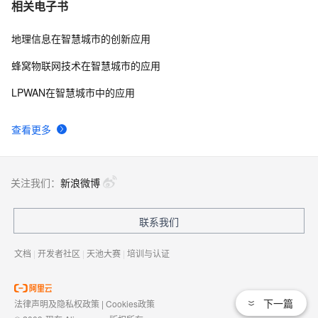
推进“互联网+政务服务” 加快新型智慧城市建设
2
7
相关电子书
地理信息在智慧城市的创新应用
智慧城市管理要像联网化、集成化全面推进
687
8
蜂窝物联网技术在智慧城市的应用
智慧城市需与五大发展理念有机融合
2
9
LPWAN在智慧城市中的应用
云巧项目案例 - 某智慧城市政务协作平台
2
10
查看更多
关注我们：
新浪微博
联系我们
文档
|
开发者社区
|
天池大赛
|
培训与认证
下一篇
法律声明及隐私权政策
|
Cookies政策