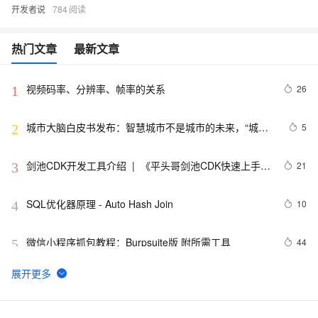
开发者说
784
热门文章
最新文章
视频码率、分辨率、帧率的关系
26
1
城市大脑白皮书发布：智慧城市不是城市的未来，“城市
5
2
大脑”要去伪存真
剑池CDK开发工具介绍  |  《平头哥剑池CDK快速上手指
21
3
南》第一章
SQL优化器原理 - Auto Hash Join
10
4
微信小程序抓包教程：Burpsuite版 附所需工具
44
5
又一个项目开源，阿里已成为中国开源的关键力量？
9061
6