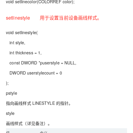
void setlinecolor(COLORREF color);
setlinestyle 用于设置当前设备画线样式。
void setlinestyle(
int style,
int thickness = 1,
const DWORD *puserstyle = NULL,
DWORD userstylecount = 0
);
pstyle
指向画线样式 LINESTYLE 的指针。
style
画线样式（详见备注）。
值
含义