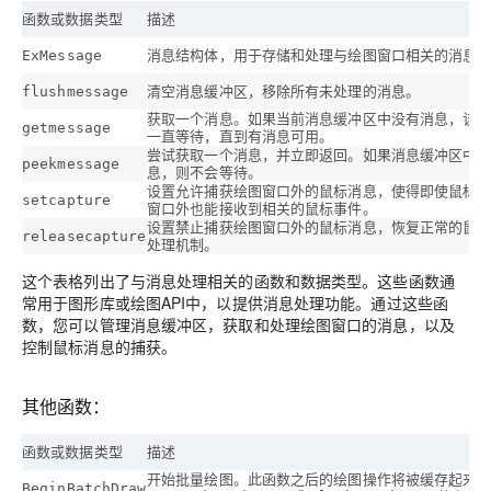
函数或数据类型
描述
消息结构体，用于存储和处理与绘图窗口相关的消息
ExMessage
清空消息缓冲区，移除所有未处理的消息。
flushmessage
获取一个消息。如果当前消息缓冲区中没有消息，该
getmessage
一直等待，直到有消息可用。
尝试获取一个消息，并立即返回。如果消息缓冲区中
peekmessage
息，则不会等待。
设置允许捕获绘图窗口外的鼠标消息，使得即使鼠标
setcapture
窗口外也能接收到相关的鼠标事件。
设置禁止捕获绘图窗口外的鼠标消息，恢复正常的鼠
releasecapture
处理机制。
这个表格列出了与消息处理相关的函数和数据类型。这些函数通
常用于图形库或绘图API中，以提供消息处理功能。通过这些函
数，您可以管理消息缓冲区，获取和处理绘图窗口的消息，以及
控制鼠标消息的捕获。
其他函数：
函数或数据类型
描述
开始批量绘图。此函数之后的绘图操作将被缓存起来
BeginBatchDraw