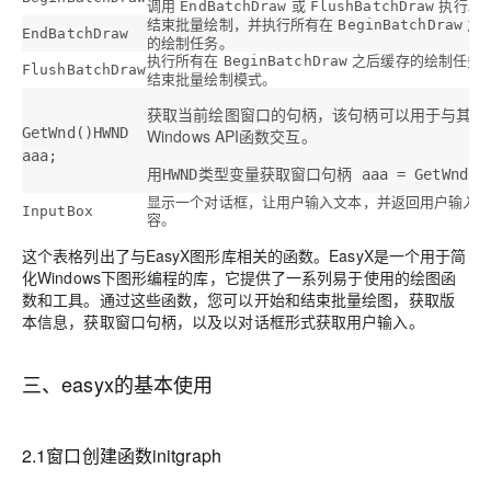
调用
或
执行。
EndBatchDraw
FlushBatchDraw
结束批量绘制，并执行所有在
之
BeginBatchDraw
EndBatchDraw
的绘制任务。
执行所有在
之后缓存的绘制任务
BeginBatchDraw
FlushBatchDraw
结束批量绘制模式。
获取当前绘图窗口的句柄，该句柄可以用于与其他
GetWnd()HWND
Windows API函数交互。
aaa;
用HWND类型变量获取窗口句柄 aaa = GetWnd()
显示一个对话框，让用户输入文本，并返回用户输入
InputBox
容。
这个表格列出了与EasyX图形库相关的函数。EasyX是一个用于简
化Windows下图形编程的库，它提供了一系列易于使用的绘图函
数和工具。通过这些函数，您可以开始和结束批量绘图，获取版
本信息，获取窗口句柄，以及以对话框形式获取用户输入。
三、easyx的基本使用
2.1窗口创建函数initgraph