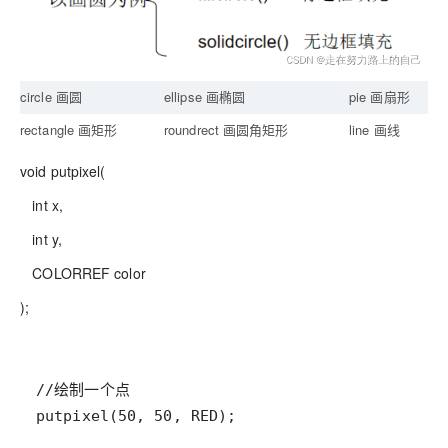
circle 画圆
ellipse 画椭圆
pie 画扇形
p
rectangle 画矩形
roundrect 画圆角矩形
line 画线
p
void putpixel(
int x,
int y,
COLORREF color
);
putpixel(50, 50, RED);