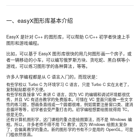
一、easyX图形库基本介绍
EasyX 是针对 C++ 的图形库，可以帮助 C/C++ 初学者快速上手
图形和游戏编程。
比如，可以基于 EasyX 图形库很快的用几何图形画一个房子，或
者一辆移动的小车，可以编写俄罗斯方块、贪吃蛇、黑白棋等小
游戏，可以练习图形学的各种算法，等等。
许多人学编程都是从 C 语言入门的，而现状是：
有些学校以 Turbo C 为环境学习 C 语言，只是 Turbo C 实在太老了，
复制粘贴都很不方便。
有些学校直接拿 VC 来讲 C 语言，因为 VC 的编辑和调试环境都很优
秀，并且 VC 有适合教学的免费版本。可惜在 VC 里面只能做一些文字
性的练习题，想画条直线或一个圆都很难，例如需要注册窗口类、建消
息循环等等，初学者会受严重打击的。初学编程想要绘图就得用 TC，
很是无奈。
还有计算机图形学，这门课程的重点是绘图算法，而不是 Windows 编
程。所以，许多老师不得不用 TC 教学，因为 Windows 绘图太复杂
了，会偏离教学的重点。新的图形学的书有不少是用的 OpenGL，可是
门槛依然很高。