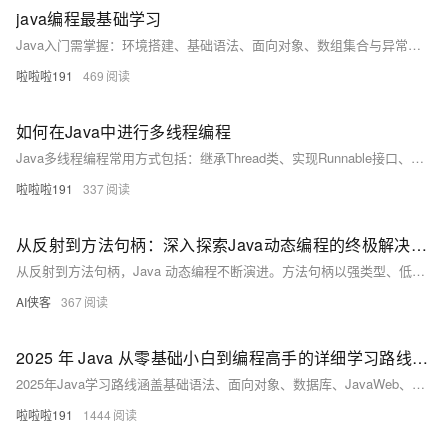
java编程最基础学习
Java入门需掌握：环境搭建、基础语法、面向对象、数组集合与异常处理。通过实践编写简单程序，逐步深入学习，打牢编程基础。
啦啦啦191
469
如何在Java中进行多线程编程
Java多线程编程常用方式包括：继承Thread类、实现Runnable接口、Callable接口（可返回结果）及使用线程池。推荐线程池以提升性能，避免频繁创建线程。结合同步与通信机制，可有效管理并发任务。
啦啦啦191
337
从反射到方法句柄：深入探索Java动态编程的终极解决方案
从反射到方法句柄，Java 动态编程不断演进。方法句柄以强类型、低开销、易优化的特性，解决反射性能差、类型弱、安全性低等问题，结合 `invokedynamic` 成为支撑 Lambda 与动态语言的终极方案。
AI侠客
367
2025 年 Java 从零基础小白到编程高手的详细学习路线攻略
2025年Java学习路线涵盖基础语法、面向对象、数据库、JavaWeb、Spring全家桶、分布式、云原生与高并发技术，结合实战项目与源码分析，助力零基础学员系统掌握Java开发技能，从入门到精通，全面提升竞争力，顺利进阶编程高手。
啦啦啦191
1444