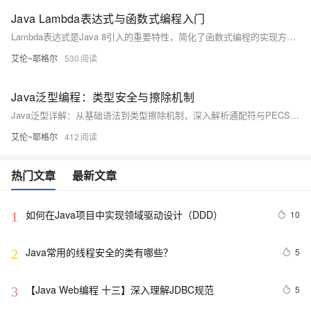
Java Lambda表达式与函数式编程入门
Lambda表达式是Java 8引入的重要特性，简化了函数式编程的实现方式。它通过简洁的语法替代传统的匿名内部类，使代码更清晰、易读。本文深入讲解Lambda表达式的基本语法、函数式接口、方法引用等核心概念，并结合集合操作、线程处理、事件回调等实战案例，帮助开发者掌握现代Java编程技巧。同时，还解析了面试中高频出现的相关问题，助你深入理解其原理与应用场景。
艾伦~耶格尔
530
Java泛型编程：类型安全与擦除机制
Java泛型详解：从基础语法到类型擦除机制，深入解析通配符与PECS原则，探讨运行时类型获取技巧及最佳实践，助你掌握泛型精髓，写出更安全、灵活的代码。
艾伦~耶格尔
412
热门文章
最新文章
如何在Java项目中实现领域驱动设计（DDD）
10
1
Java常用的线程安全的类有哪些？
5
2
【Java Web编程 十三】深入理解JDBC规范
5
3