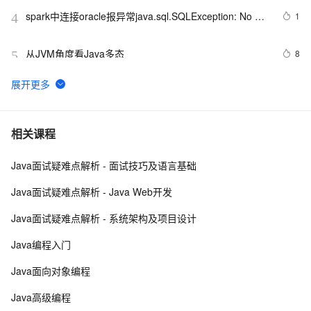
spark中连接oracle报异常java.sql.SQLException: No 
1
4
suitable driver
从JVM角度看Java多态
8
5
WebKit  上的JS直接使用Java Bean
7
6
Java 图书管理系统详解
7
7
相关课程
Java面试疑难点解析 - 面试技巧及语言基础
Java线程：新特征-原子量
719
8
Java面试疑难点解析 - Java Web开发
Java 注解 阐释 hibernate ORM
3
9
Java面试疑难点解析 - 系统架构及项目设计
java 中的多线程   内部类实现 数据共享 和 Runnable实
8
10
Java编程入门
现数据共享
Java面向对象编程
Java高级编程