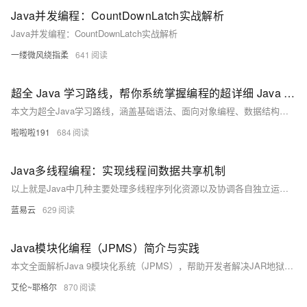
Java并发编程：CountDownLatch实战解析
Java并发编程：CountDownLatch实战解析
一缕微风绕指柔
641
超全 Java 学习路线，帮你系统掌握编程的超详细 Java 学习路线
本文为超全Java学习路线，涵盖基础语法、面向对象编程、数据结构与算法、多线程、JVM原理、主流框架（如Spring Boot）、数据库（MySQL、Redis）及项目实战等内容，助力从零基础到企业级开发高手的进阶之路。
啦啦啦191
684
Java多线程编程：实现线程间数据共享机制
以上就是Java中几种主要处理多线程序列化资源以及协调各自独立运行但需相互配合以完成任务threads 的技术手段与策略。正确应用上述技术将大大增强你程序稳定性与效率同时也降低bug出现率因此深刻理解每项技术背后理论至关重要.
蓝易云
629
Java模块化编程（JPMS）简介与实践
本文全面解析Java 9模块化系统（JPMS），帮助开发者解决JAR地狱、类路径冲突等常见问题，提升代码的封装性、性能与可维护性。内容涵盖模块化核心概念、module-info语法、模块声明、实战迁移、多模块项目构建、高级特性及最佳实践，同时提供常见问题和面试高频题解析，助你掌握Java模块化编程精髓，打造更健壮的应用。
艾伦~耶格尔
870