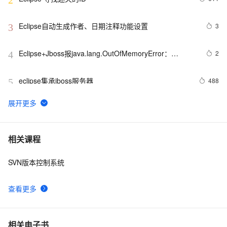
2
Eclipse自动生成作者、日期注释功能设置
3
3
Eclipse+Jboss报java.lang.OutOfMemoryError：
2
4
PermGen space异常的解决办法
eclipse集承jboss服务器
488
5
MyEclipse查找Web服务
1
6
Eclipse+Maven创建webapp项目<一> (转)
4
7
相关课程
SVN版本控制系统
在eclipse中打开文件所在的目录
486
8
查看更多
MyEclipse自动生成注释，编辑默认注释模板
638
9
修改eclipse的背景色(转载)
7
10
相关电子书