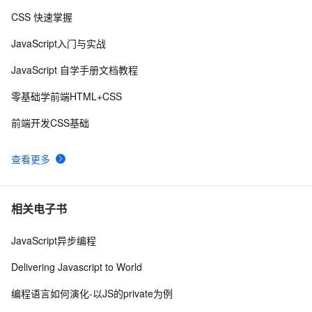
CSS 快速掌握
网页标准化:CSS代码缩写精简实例
5
8
JavaScript入门与实战
uni-app学习笔记-引入全局uni.css和flex布局（七）
4
9
JavaScript 自学手册文档教程
css3 Gradients 线性渐变
4
10
零基础学前端HTML+CSS
前端开发CSS基础
查看更多
相关电子书
JavaScript异步编程
Delivering Javascript to World
编程语言如何演化-以JS的private为例