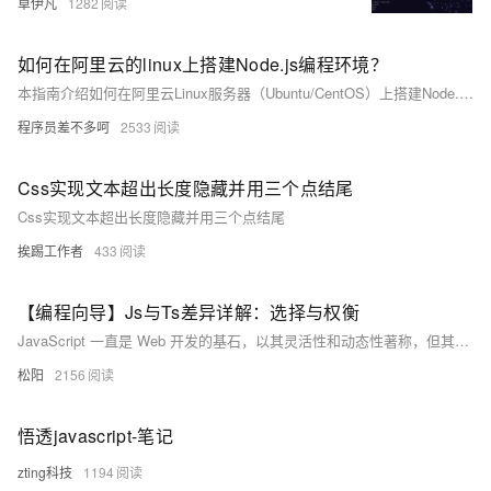
卓伊凡
1282
如何在阿里云的linux上搭建Node.js编程环境？
本指南介绍如何在阿里云Linux服务器（Ubuntu/CentOS）上搭建Node.js环境，包含两种安装方式：包管理器快速安装和NVM多版本管理。同时覆盖全局npm工具配置、应用部署示例（如Express服务）、PM2持久化运行、阿里云安全组设置及外部访问验证等步骤，助你完成开发与生产环境的搭建。
程序员差不多呵
2533
Css实现文本超出长度隐藏并用三个点结尾
Css实现文本超出长度隐藏并用三个点结尾
挨踢工作者
433
【编程向导】Js与Ts差异详解：选择与权衡
JavaScript 一直是 Web 开发的基石，以其灵活性和动态性著称，但其松散类型可能导致大型项目中出现难以调试的错误。TypeScript 作为 JavaScript 的超集，通过引入静态类型系统，提供了更高的类型安全性和更好的工具支持，尤其适合大型团队和复杂项目。本文详细对比了 JavaScript 和 TypeScript 的优缺点，并提供了实际代码示例，帮助开发者根据项目需求选择合适的工具。
松阳
2156
悟透javascript-笔记
zting科技
1194