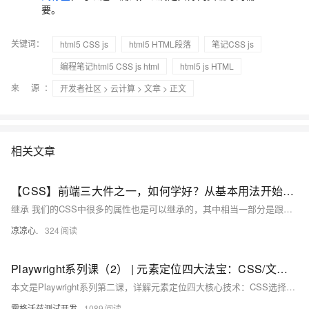
要。
关键词：
html5 CSS js
html5 HTML段落
笔记CSS js
编程笔记html5 CSS js html
html5 js HTML
来 源：
开发者社区
>
云计算
>
文章
> 正文
相关文章
【CSS】前端三大件之一，如何学好？从基本用法开始吧！（三）：元素继承关系、层叠样式规则、字体属性、文本属性；针对字体和文本作样式修改
继承 我们的CSS中很多的属性也是可以继承的，其中相当一部分是跟文字的相关的，比如说颜色、字体、字号。 当然还有一部分是不能继承的。 例如边框、内外边距。 层叠 层叠是CSS的核心机制。 层叠的工作机制： 当元素的同一个样式属性有多种样式值的时候，CSS就是靠层叠机制来决定最终应用哪种样式。 层叠规则： 层叠规则一：找到应用给每个元素和属性的声明。 说明：浏览器在加载每个页面时，都会据此查找到每条CSS规则， 并标识出所有受到影响的HTML元素。
凉凉心.
324
Playwright系列课（2） | 元素定位四大法宝：CSS/文本/XPath/语义化定位实战指南
本文是Playwright系列第二课，详解元素定位四大核心技术：CSS选择器、文本定位、XPath和语义化定位，结合实战演示各方法应用场景。重点解析Playwright智能定位器（Locator）的独特优势——自动等待与重试机制，通过预检元素可操作性（可见/可点击）有效规避网络延迟导致的脚本失效，显著提升自动化测试稳定性。
霍格沃兹测试开发
1089