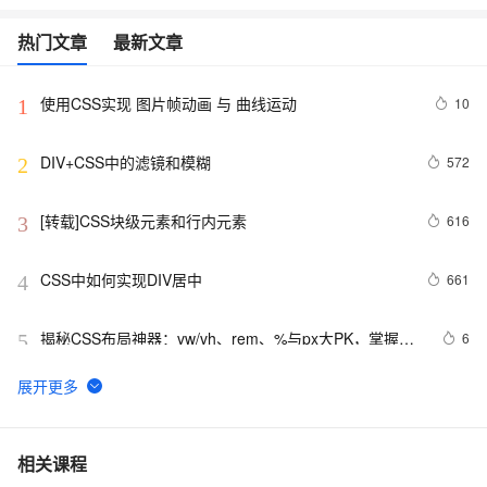
热门文章
最新文章
使用CSS实现 图片帧动画 与 曲线运动
10
1
DIV+CSS中的滤镜和模糊
572
2
[转载]CSS块级元素和行内元素
616
3
CSS中如何实现DIV居中
661
4
揭秘CSS布局神器：vw/vh、rem、%与px大PK，掌握它
6
5
们，让你的网页设计秒变高大上，面试难题迎刃而解！
CSS Content 属性妙用
356
6
CSS重构：样式表性能调优
700
7
相关课程