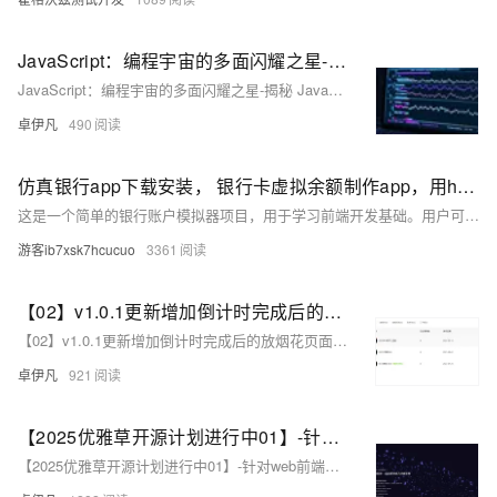
JavaScript：编程宇宙的多面闪耀之星-揭秘 JavaScript，编程界的全能霸主如何炼成？-优雅草卓伊凡
JavaScript：编程宇宙的多面闪耀之星-揭秘 JavaScript，编程界的全能霸主如何炼成？-优雅草卓伊凡
卓伊凡
490
仿真银行app下载安装， 银行卡虚拟余额制作app，用html+css+js实现逼真娱乐工具
这是一个简单的银行账户模拟器项目，用于学习前端开发基础。用户可进行存款、取款操作，所有数据存储于浏览器内存中
游客ib7xsk7hcucuo
3361
【02】v1.0.1更新增加倒计时完成后的放烟花页面-优化播放器-优化结构目录-蛇年新年快乐倒计时领取礼物放烟花html代码优雅草科技央千澈写采用html5+div+CSS+JavaScript-优雅草卓伊凡-做一条关于新年的代码分享给你们-为了C站的分拼一下子
【02】v1.0.1更新增加倒计时完成后的放烟花页面-优化播放器-优化结构目录-蛇年新年快乐倒计时领取礼物放烟花html代码优雅草科技央千澈写采用html5+div+CSS+JavaScript-优雅草卓伊凡-做一条关于新年的代码分享给你们-为了C站的分拼一下子
卓伊凡
921
【2025优雅草开源计划进行中01】-针对web前端开发初学者使用-优雅草科技官网-纯静态页面html+css+JavaScript可直接下载使用-开源-首页为优雅草吴银满工程师原创-优雅草卓伊凡发布
【2025优雅草开源计划进行中01】-针对web前端开发初学者使用-优雅草科技官网-纯静态页面html+css+JavaScript可直接下载使用-开源-首页为优雅草吴银满工程师原创-优雅草卓伊凡发布