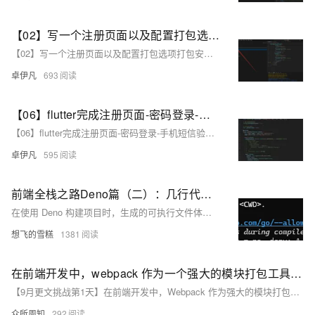
【02】写一个注册页面以及配置打包选项打包安卓apk测试—开发完整的社交APP-前端客户端开发+数据联调|以优雅草商业项目为例做开发-flutter开发-全流程-商业应用级实战开发-优雅草央千澈
【02】写一个注册页面以及配置打包选项打包安卓apk测试—开发完整的社交APP-前端客户端开发+数据联调|以优雅草商业项目为例做开发-flutter开发-全流程-商业应用级实战开发-优雅草央千澈
卓伊凡
693
【06】flutter完成注册页面-密码登录-手机短信验证-找回密码相关页面-并且实现静态跳转打包demo做演示-开发完整的社交APP-前端客户端开发+数据联调|以优雅草商业项目为例做开发-flutter开发-全流程-商业应用级实战开发-优雅草央千澈
【06】flutter完成注册页面-密码登录-手机短信验证-找回密码相关页面-并且实现静态跳转打包demo做演示-开发完整的社交APP-前端客户端开发+数据联调|以优雅草商业项目为例做开发-flutter开发-全流程-商业应用级实战开发-优雅草央千澈
卓伊凡
595
前端全栈之路Deno篇（二）：几行代码打包后接近100M？别慌，带你掌握Deno2.0的安装到项目构建全流程、剖析构建物并了解其好处
在使用 Deno 构建项目时，生成的可执行文件体积较大，通常接近 100 MB，而 Node.js 构建的项目体积则要小得多。这是由于 Deno 包含了完整的 V8 引擎和运行时，使其能够在目标设备上独立运行，无需额外安装依赖。尽管体积较大，但 Deno 提供了更好的安全性和部署便利性。通过裁剪功能、使用压缩工具等方法，可以优化可执行文件的体积。
想飞的雪糕
1381
在前端开发中，webpack 作为一个强大的模块打包工具，为我们提供了丰富的功能和扩展性
【9月更文挑战第1天】在前端开发中，Webpack 作为强大的模块打包工具，提供了丰富的功能和扩展性。本文重点介绍 DefinePlugin 插件，详细探讨其原理、功能及实际应用。DefinePlugin 可在编译过程中动态定义全局变量，适用于环境变量配置、动态加载资源、接口地址配置等场景，有助于提升代码质量和开发效率。通过具体配置示例和注意事项，帮助开发者更好地利用此插件优化项目。
众所周知
292