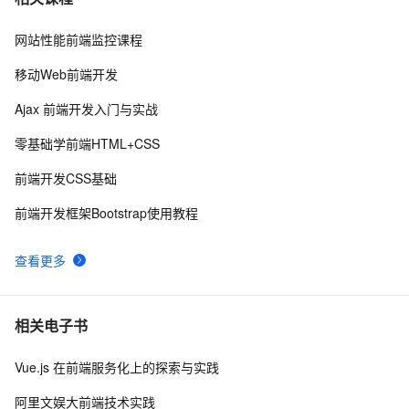
网站性能前端监控课程
前端常见的HTTP状态码
9
8
移动Web前端开发
前端组件之Bootstrap与Ant design of Vue
6
9
Ajax 前端开发入门与实战
探索现代前端工程化工具与流程：提升开发效率和项目质
6
10
零基础学前端HTML+CSS
量
前端开发CSS基础
前端开发框架Bootstrap使用教程
查看更多
相关电子书
Vue.js 在前端服务化上的探索与实践
阿里文娱大前端技术实践