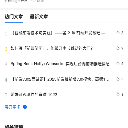
代码bug生产队
343
热门文章
最新文章
《智能前端技术与实践》——第 2 章 前端开发基础 ——
8
1
2.2 HTML基础——2.2.1    HTML 文档基本结构（中）
如何写「前端简历」，能敲开字节跳动的大门？
9
2
Spring Boot+Netty+Websocket实现后台向前端推送信息
5
3
【前端vue2面试题】2023前端最新版vue模块，高频17
2
4
问(上)
前端可观测性的宣讲-1022
8
5
2022 前端包管理方案-pnpm 和 corepack
5
6
而桌面app向来是web前端开发开发人员下意识的避开方
2
7
相关课程