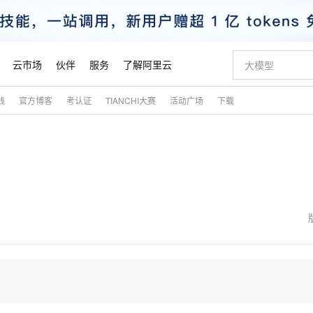
云市场
伙伴
服务
了解阿里云
践
官方博客
考认证
TIANCHI大赛
活动广场
下载
AI 特惠
数据与 API
成为产品伙伴
企业增值服务
最佳实践
价格计算器
AI 场景体
基础软件
产品伙伴合
阿里云认证
市场活动
配置报价
大模型
自助选配和估算价格
步到位
智启 AI 普惠权益
产品生态集成认证中心
企业支持计划
云上春晚
域名与网站
Qwen Audio：打造专属 AI 语音助手
千问官方 MaaS 平台，为开发者和 Agent 而生，新用户赠送 1 亿 + tokens 额度
一句话生成原生
AI Coding
阿里云Maa
2026 阿里云
云服务器 E
为企业打
数据集
Windows
大模型认证
模型
NEW
NEW
格式还原
值低价云产品抢先购
至高享 1亿+免费 tokens，加速 Al 应用落地
提供智能易用的域名与建站服务
Qwen-Audio-3.0-Realtime 端到端实时语音角色扮演
输入一句话想法,
智能编程，一键
安全可靠、
产品生态伙伴
专家技术服务
云上奥运之旅
弹性计算合作
阿里云中企出
手机三要素
宝塔 Linux
全部认证
价格优势
开源旗舰模型
即刻拥有 DeepSeek-V4-Pro
阿里云 OPC 创新助力计划
千问大模型
一键部署幻兽
AI 电商营销
对象存储 O
大模型
产品生态伙伴工作台
企业增值服务台
云栖战略参考
云存储合作计
云栖大会
身份实名认证
CentOS
训练营
推动算力普惠，释放技术红利
最高返9万
真正可用的 1M 上下文,一次完成代码全链路开发
快速构建应用程序和网站，即刻迈出上云第一步
轻松解锁专属 DeepSeek-V4-Pro
至高百万元 Token 补贴，加速一人公司成长
多元化、高性能、安全可靠的大模型服务
一键购买专属
从图文生成到
云上的中国
数据库合作计
活动全景
短信
Docker
图片和
自进化智能体
5 分钟轻松部署专属 QwenPaw
Token Plan 模型订阅计划
数字证书管理服务（原SSL证书）
高效搭建 AI
AI 广告创作
无影云电脑
企业成长
NEW
HOT
信息公告
看见新力量
云网络合作计
OCR 文字识别
JAVA
越聪明
证享300元代金券
全托管，含MySQL、PostgreSQL、SQL Server、MariaDB多引擎
Qwen3.8-Max 首发尝鲜，限时加量 10 倍，夜间低至2折
实现全站HTTPS，呈现可信的WEB访问
从聊天伙伴进化为能主动干活的本地数字员工
图文、视频一
随时随地安
魔搭 Mode
Kimi-K3
HappyHors
NEW
loud
服务实践
官网公告
金融模力时刻
Salesforce O
版
发票查验
全能环境
Claude Code + GStack 打造工程团队
千问办公，限时限量积分加倍
Qoder
低代码高效构
AI 建站
短信服务
型
NEW
作计划
Kimi 最新旗舰模型，长程编程与推理利器
让文字生成流
计划
创新中心
魔搭 ModelSc
健康状态
理服务
让AI从“聊天伙伴”进化为能干活的“数字员工”
安装技能 GStack，拥有专属 AI 工程团队
你的AI工作搭子，覆盖日常办公高频场景
面向真实软件的智能体编程平台
0 代码专业建
客户案例
天气预报查询
操作系统
态合作计划