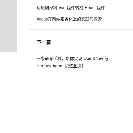
利用编译将 Vue 组件转成 React 组件
息提取
与 AI 智能体进行实时音视频通话
Vue.js在前端服务化上的实践与探索
从文本、图片、视频中提取结构化的属性信息
构建支持视频理解的 AI 音视频实时通话应用
t.diy 一步搞定创意建站
构建大模型应用的安全防护体系
通过自然语言交互简化开发流程,全栈开发支持
通过阿里云安全产品对 AI 应用进行安全防护
下一篇
一条命令迁移，帮你实现 OpenClaw 与
Hermes Agent 记忆互通！