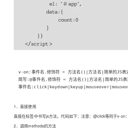
大模型解决方案
迁移与运维管理
快速部署 Dify，高效搭建 
专有云
10 分钟在聊天系统中增加
事件名:click|keydown|keyup|mouseover|mou
1．直接使用
直接在标签中书写js方法，代码如下：注意：@click等同于v-on：
2．调用methods的方法