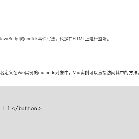
Deepseek-v4-pro
HappyHors
同享
万小智 AI 建站低至 15元/月
Qoder CN
AI 短剧/漫剧
云原生数据库 
快递物流查询
WordPress
成为服务伙
高校合作
点，立即开启云上创新
覆盖公网/内网、递归/权威、移动APP等全场景解析服务
送.CN域名，送备案服务码
基于千问大模型等，支持代码智能生成、研发智能问答
AI助力短剧
态智能体模型
旗舰 MoE 大模型，百万上下文与顶尖推理能力
图生视频，流
Ubuntu
服务生态伙伴
云工开物
企业应用
Works
Night Plan 支持 Qwen 3.8-Max
云原生大数据计算服务 MaxCompute
AI 办公
容器服务 Kub
NEW
GLM-5.2
Wan2.7-T
Red Hat
30+ 款产品免费体验
Data Agent 驱动的一站式 Data+AI 开发治理平台
夜间 5 折，Qwen/Meoo/TokenPlan 客户专享
面向分析的企业级SaaS模式云数据仓库
AI智能应用
提供一站式管
科研合作
视觉 Coding、空间感知、多模态思考等全面升级
1M上下文，专为长程任务能力而生
ERP
aScript的onclick事件写法，也是在HTML上进行监听。
堂（旗舰版）
SUSE
智能客服
CRM
防护产品
2个月
自动承接线索
建站小程序
OA 办公系统
AI 应用构建
大模型原生
力提升
财税管理
模板建站
名定义在Vue实例的methods对象中，Vue实例可以直接访问其中的方法
Qoder
大模型服务平台百炼-应用模版
HOT
NEW
面向真实软件
个人版上线、团队版降价；千问3.8-Max首发发尝鲜
丰富多元化的应用模版和解决方案
400电话
定制建站
万有无界
大模型服务平台百炼-智能体
方案
广告营销
模板小程序
的模型效果
灵活可视化地构建企业级 Agent
定制小程序
秒悟
人工智能平台 PAI
APP 开发
云端极速 AI 
新一代 AI 视频生成模型，深度适配广告营销等场景
AI Native 的算法工程平台，一站式完成建模、训练、推理服务部署
建站系统