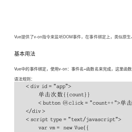
存储
天池大赛
Qwen3.7-Plus
云解析DNS
解决方案免费试用 新老
电子合同
最高领取价值200元试用
能看、能想、能动手的多模
安全
网络与CDN
AI 算法大赛
畅捷通
大数据开发治理平台 Data
AI 产品 免费试用
网络
安全
云开发大赛
Qwen3-VL-Plus
Tableau 订阅
1亿+ 大模型 tokens 和 
可观测
入门学习赛
中间件
Vue提供了v-on指令来监听DOM事件，在事件绑定上，类似原生Jav
AI空中课堂在线直播课
云防火墙
140+云产品 免费试用
上云与迁云
云原生的云上边界网络安全
产品新客免费试用，最长1
数据库
基本用法
生态解决方案
大模型服务
企业出海
大模型ACA认证体验
大数据计算
助力企业全员 AI 认知与能
行业生态解决方案
Vue中的事件绑定，使用v-on：事件名=函数名来完成，这里函数
千问AI平台-Token Plan
政企业务
媒体服务
开发者生态解决方案
语法规则：
企业服务与云通信
千问AI平台-模型体验
AI 开发和 AI 应用解决
在线体验全尺寸、多种模态
域名与网站
Happy 系列大模型
终端用户计算
Serverless
开发工具