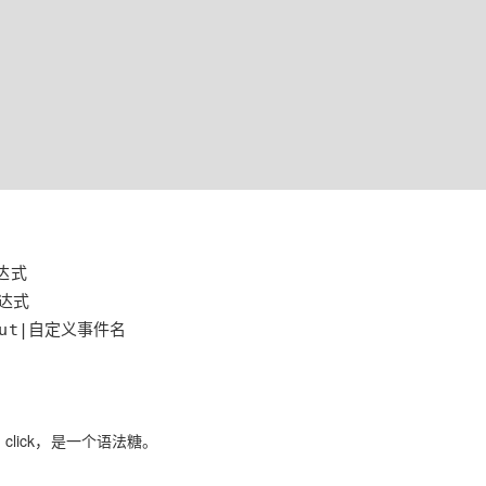
AI 应用
10分钟微调：让0.6B模型媲美235B模
多模态数据信
型
依托云原生高可用架构,实现Dify私有化部署
用1%尺寸在特定领域达到大模型90%以上效果
一个 AI 助手
超强辅助，Bol
即刻拥有 DeepSeek-R1 满血版
在企业官网、通讯软件中为客户提供 AI 客服
多种方案随心选，轻松解锁专属 DeepSeek
seout|自定义事件名
click，是一个语法糖。