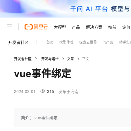
大模型
产品
解决方案
权益
定价
开发者社区
首页
模型体验
探索云世界
问产品
动手实
大模型
产品
解决方案
权益
定价
云市场
伙伴
服务
了解阿里云
精选产品
精选解决方案
普惠上云
产品定价
精选商城
成为销售伙伴
售前咨询
为什么选择阿里云
千问AI平台
开发者社区
开发与运维
文章
正文
了解云产品的定价详情
大模型服务平台百炼
睿译宝，AI翻译排版一
普惠上云 官方力荐
分销伙伴
在线服务
网站建设
什么是云计算
大
vue事件绑定
大模型服务与应用平台
上传文档即自动完成翻译和
云服务器38元/年起，超
咨询伙伴
多端小程序
技术领先
云上成本管理
售后服务
轻量应用服务器
GLM-5.2：长任务时代
官方推荐返现计划
大模型
精选产品
精选解决方案
Salesforce 国际版订阅
稳定可靠
管理和优化成本
推荐新用户得奖励，单订单
销售伙伴合作计划
2024-03-01
315
发布于海南
自助服务
友盟天域
安全合规
人工智能与机器学习
AI
文本生成
云数据库 RDS
Hermes Agent，打造
云工开物
无影生态合作计划
在线服务
观测云
分析师报告
自主进化，持久记忆，越用
高校专属算力普惠，学生认
计算
互联网应用开发
Qwen3.8-Max
HOT
Salesforce On Alibaba C
工单服务
Tuya 物联网平台阿里云
研究报告与白皮书
人工智能平台 PAI
快速拥有专属 OpenClaw
简介：
vue事件绑定
大模
Consulting Partner 合
大数据
容器
智能体时代全能旗舰模型
免费试用
短信专区
一站式AI开发、训练和推
蓝凌 OA
AI 大模型销售与服务生
现代化应用