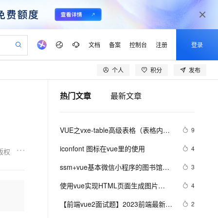
文档
备案
控制台
注册
登录
个人
积分
发布
验
作计划
器
AI 活动
专业服务
服务伙伴合作计划
开发者社区
加入我们
产品动态
服务平台百炼
阿里云 OPC 创新助力计划
热门文章
最新文章
一站式生成采购清单，支持单品或批量购买
可编辑精美 PPT 文稿
S产品伙伴计划（繁花）
峰会
CS
造的大模型服务与应用开发平台
Agency Agents：拥有专属领域专家
AI 生产力先锋
Al MaaS 服务伙伴赋能合作
域名
博文
Careers
至高可申请百万元
Qwen3.8-Max 模型上线
 轻松生成专业的 PPT
开启高性价比 AI 编程新体验
弹性可伸缩的云计算服务
先锋实践拓展 AI 生产力的边界
多领域专家智能体,一键组建 AI 虚拟交付团队
Token 补贴，五大权
计划
海大会
伙伴信用分合作计划
商标
问答
社会招聘
VUE之vxe-table高级表格（表格内增
9
益加速 OPC 成功
帕鲁游戏服务器
SS
HappyHorse 打造一站式影视创作平台
飞天发布时刻
HOT
Open Search 向量检索版支
划
备案
电子书
校园招聘
删改、导入、导出、自定义打印、列
联机服务器，轻松开启游戏
视频创作，一键激活电商全链路生产力
稳定、安全、高性价比、高性能的云存储服务
所见，即是所愿
持视频检索 Pipeline 功能
可视化编排打通从文字构思到成片全链路闭环
更多支持
iconfont 图标在vue里的使用
4
版权
设置隐藏显示等）用法
划
公司注册
镜像站
视频生成
语音识别与合成
 智能体与工作流应用
漫剧工坊：一站式动画创作平台
AI 实训营
应用身份服务 (IDaaS)
ssm+vue基本微信小程序的图书馆座
3
合作伙伴培训与认证
划
上云迁移
站生成，高效打造优质广告素材
全接入的云上超级电脑
通过阿里云百炼高效搭建AI应用,助力高效开发
快速生产连贯的高质量长漫剧
从基础到进阶，Agent 创客手把手教你
OpenClaw 管理能力上线
位管理系统
lScope
我要反馈
e-1.1-T2V
Qwen3-TTS-Flash
使用vue实现HTML页面生成图片
4
查询合作伙伴
n Alibaba Cloud ISV 合作
代维服务
建企业门户网站
10 分钟搭建微信、支付宝小程序
MaxCompute MaxFrame 提
（上）
畅细腻的高质量视频
离线语音合成大模型，多语言方言自适应，低延迟高稳定
创新加速
【前端vue2面试题】2023前端最新版
ope
登录合作伙伴管理后台
2
我要建议
站，无忧落地极速上线
以可视化方式快速构建移动和 PC 门户网站
国内短信简单易用，安全可靠，秒级触达，全球覆盖200+国家和地区。
高效部署网站，快速应用到小程序
供自动弹性内存功能
vue模块，高频17问(上)