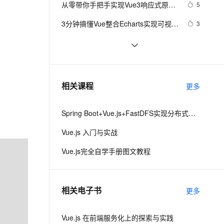
安全
从零带你手把手实现Vue3响应式原理-
我要投诉
e-1.1-I2V
Cosyvoice-V3-Flash
5
PolarDB
上云场景组合购
Milvus 弹性伸缩功能新增节
伴
下（Map和Set的处理）
漫剧创作，剧本、分镜、视频高效生成
100%兼容MySQL、PostgreSQL，兼容Oracle，支持集中和分布式
覆盖90%+业务场景，专享组合折扣价
点支持范围
畅自然，细节丰富
高表现力语音合成大模型，语音克隆听感自然
VPN
3分钟搞懂Vue整合Echarts实现可视化
3
界面
ernetes 版 ACK
云聚AI 严选权益
AI 原生数据库服务发布
SSL 证书
vue3源码解析 --- 组件渲染：vnode 
1
2V
Fun-ASR
，一键激活高效办公新体验
理容器应用的 K8s 服务
精选AI产品，从模型到应用全链提效
Agent 数据网关
到真实 DOM 是如何转变的
文戏情感细腻自然，动作戏激烈拳拳到肉，实现更强表演能力
支持中英文自由切换，具备更强的噪声鲁棒性
堡垒机
手拉手带你用 Vue3 + VantUI 写一个
7
AI 用量加速计划
云原生数据库 PolarDB
移动端脚手架 系列二 （页面布局与兼
防火墙
、识别商机，让客服更高效、服务更出色。
Vue 结合html2canvas和jsPDF实现
新老同享，达量后返
Agentic Database 发布
1
相关课程
容）
更多
html页面转pdf 
主机安全
应用
Spring Boot+Vue.js+FastDFS实现分布式图片服务器
。
千问办公
NEW
AI 应用及服务市场
的智能体编程平台
一站式AI生产力平台
Vue.js 入门与实战
AI 应用
伶鹊
Vue.js完全自学手册图文教程
企业级人与Agent协作平台，接入和调度多个数字员工
智能客服平台，对话机器人、对话分析、智能外呼
大模型
大模型服务平台百炼 - 全妙
自然语言处理
相关电子书
更多
应用创作平台
多模态内容创作工具，已接入 DeepSeek
数据标注
机器学习
Vue.js 在前端服务化上的探索与实践