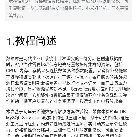
示弹性能力、价格和性价比结果，压测环境可开放定制修改、可
重复验证。参与活动即有机会获得鼠标、小米打印机、卫衣等精
美礼品。
1.教程简述
数据库是现代企业IT系统中非常重要的一部分。在创建数据库
时，客户往往需要比较保守地去配置数据库集群的资源，包括
CPU、内存、存储以及连接数等多种参数配置，以确保业务能够
在波峰和波谷都能平稳运行。在这种情况下，客户购买的集群资
源在业务波谷时期会被闲置，导致整体成本偏高；而在业务压力
增长阶段，集群资源又应对不足。Serverless数据库可以很好地解
决这个问题。它能够使得数据库集群资源随客户业务负载动态弹
性扩缩，将客户从复杂的业务资源评估和运维工作中解放出来。
本次基于
阿里云瑶池数据库解决方案体验馆
，带你体验
PolarDB
MySQL Serverless形态下的性能压测环境，基于可选择的标准压
测工具进行压测，构造弹性场景进行压测，实时动态展示弹性能
力、价格和性价比结果，压测环境可开放定制修改、可重复验
证。
参与活动即有机会获得鼠标、小米打印机、卫衣等精美礼