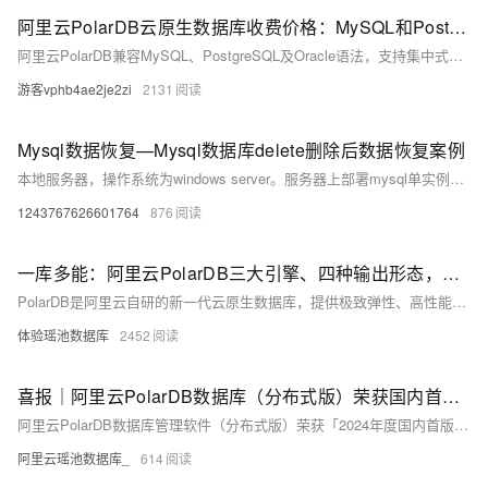
阿里云PolarDB云原生数据库收费价格：MySQL和PostgreSQL详细介绍
阿里云PolarDB兼容MySQL、PostgreSQL及Oracle语法，支持集中式与分布式架构。标准版2核4G年费1116元起，企业版最高性能达4核16G，支持HTAP与多级高可用，广泛应用于金融、政务、互联网等领域，TCO成本降低50%。
游客vphb4ae2je2zi
2131
Mysql数据恢复—Mysql数据库delete删除后数据恢复案例
本地服务器，操作系统为windows server。服务器上部署mysql单实例，innodb引擎，独立表空间。未进行数据库备份，未开启binlog。 人为误操作使用Delete命令删除数据时未添加where子句，导致全表数据被删除。删除后未对该表进行任何操作。需要恢复误删除的数据。 在本案例中的mysql数据库未进行备份，也未开启binlog日志，无法直接还原数据库。
1243767626601764
876
一库多能：阿里云PolarDB三大引擎、四种输出形态，覆盖企业数据库全场景
PolarDB是阿里云自研的新一代云原生数据库，提供极致弹性、高性能和海量存储。它包含三个版本：PolarDB-M（兼容MySQL）、PolarDB-PG（兼容PostgreSQL及Oracle语法）和PolarDB-X（分布式数据库）。支持公有云、专有云、DBStack及轻量版等多种形态，满足不同场景需求。2021年，PolarDB-PG与PolarDB-X开源，内核与商业版一致，推动国产数据库生态发展，同时兼容主流国产操作系统与芯片，获得权威安全认证。
体验瑶池数据库
2452
喜报｜阿里云PolarDB数据库（分布式版）荣获国内首台（套）产品奖项
阿里云PolarDB数据库管理软件（分布式版）荣获「2024年度国内首版次软件」称号，并跻身《2024年度浙江省首台（套）推广应用典型案例》。
阿里云瑶池数据库_
614