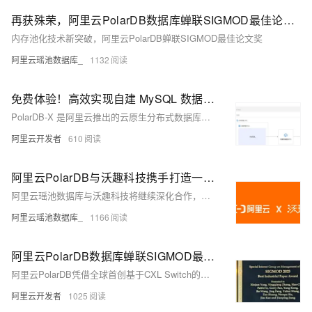
再获殊荣，阿里云PolarDB数据库蝉联SIGMOD最佳论文奖
内存池化技术新突破，阿里云PolarDB蝉联SIGMOD最佳论文奖
阿里云瑶池数据库_
1132
免费体验！高效实现自建 MySQL 数据库平滑迁移至 PolarDB-X
PolarDB-X 是阿里云推出的云原生分布式数据库，支持PB级存储扩展、高并发访问与数据强一致，助力企业实现MySQL平滑迁移。现已开放免费体验，点击即享高效、稳定的数据库升级方案。
阿里云开发者
610
阿里云PolarDB与沃趣科技携手打造一体化数据库解决方案，助推国产数据库生态发展
阿里云瑶池数据库与沃趣科技将继续深化合作，共同推动国产数据库技术的持续创新与广泛应用，为行业生态的繁荣注入更强劲的技术动力。
阿里云瑶池数据库_
1166
阿里云PolarDB数据库蝉联SIGMOD最佳论文奖
阿里云PolarDB凭借全球首创基于CXL Switch的分布式内存池技术，在SIGMOD 2025上荣获工业赛道“最佳论文奖”，连续两年蝉联该顶会最高奖项。其创新架构PolarCXLMem打破传统RDMA技术瓶颈，性能提升2.1倍，并已落地应用于内存池化场景，推动大模型推理与多模态存储发展，展现CXL Switch在高速互联中的巨大潜力。
阿里云开发者
1025