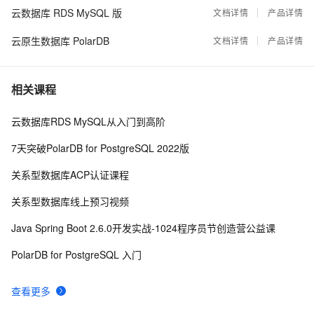
云数据库 RDS MySQL 版
海量用户实时定位和圈人 - 团圆社会公益系统(位置
文档详情
产品详情
16799
8
寻人\圈人)
云原生数据库 PolarDB
文档详情
产品详情
从MySQL导出到PostgreSQL
15396
9
相关课程
鉴黄、视频、图片去重、图像搜索业务分析与实践
14187
10
云数据库RDS MySQL从入门到高阶
7天突破PolarDB for PostgreSQL 2022版
关系型数据库ACP认证课程
关系型数据库线上预习视频
Java Spring Boot 2.6.0开发实战-1024程序员节创造营公益课
PolarDB for PostgreSQL 入门
查看更多