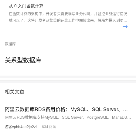
从 0 入门函数计算
在函数计算的架构中，开发者只需要编写业务代码，并监控业务运行情况
就可以了。这将开发者从繁重的运维工作中解放出来，将精力投入到更有
意义的开发任务上。
数据库
关系型数据库
相关文章
阿里云数据库RDS费用价格：MySQL、SQL Server、PostgreSQL和MariaDB引擎收费标准
阿里云RDS数据库支持MySQL、SQL Server、PostgreSQL、MariaDB，多种引擎优惠上线！MySQL倚天版88元/年，SQL Server 2核4G仅299元/年，PostgreSQL 227元/年起。高可用、可弹性伸缩，安全稳定。详情见官网活动页。
游客vphb4ae2je2zi
1634