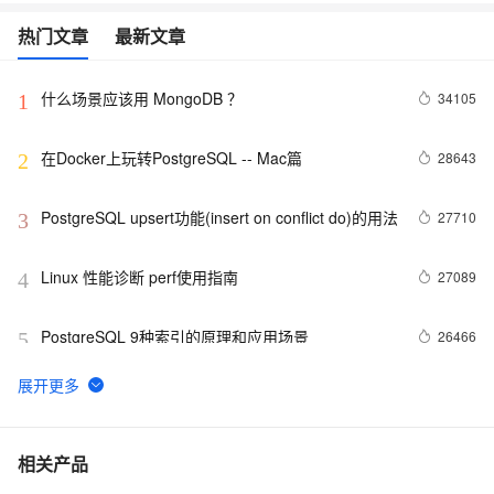
热门文章
最新文章
什么场景应该用 MongoDB ？
34105
1
在Docker上玩转PostgreSQL -- Mac篇
28643
2
PostgreSQL upsert功能(insert on conflict do)的用法
27710
3
Linux 性能诊断 perf使用指南
27089
4
PostgreSQL 9种索引的原理和应用场景
26466
5
Jedis常见异常汇总
24106
6
PostgreSQL 百亿数据 秒级响应 正则及模糊查询
21986
7
相关产品