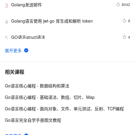
Golang发送邮件
8042
3
Golang语言使用 jwt-go 库生成和解析 token
9
4
GO语言struct语法
4
5
Go——小白学习之方法
1
6
Go 数组计算(2)
640
7
相关课程
Go语言核心编程 - 数据结构和算法
Go 结构体与 JSON 之间的转换
8
8
Go语言核心编程 - 基础语法、数组、切片、Map
在 Go 语言中使用 exec 包执行 Shell 命令（上）
3
9
Go语言核心编程 - 面向对象、文件、单元测试、反射、TCP编程
详解go语言的array和slice 【二】
3
10
Go语言完全自学手册图文教程