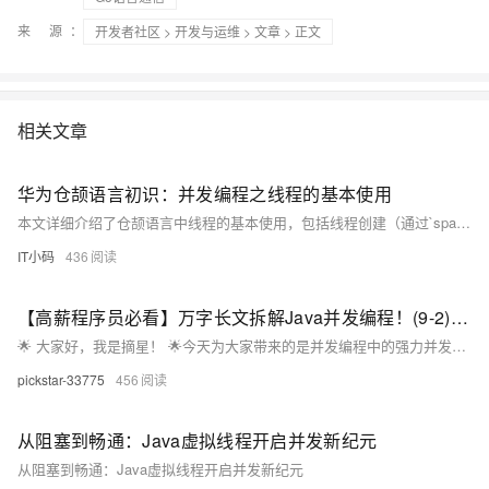
来 源：
开发者社区
>
开发与运维
>
文章
> 正文
相关文章
华为仓颉语言初识：并发编程之线程的基本使用
本文详细介绍了仓颉语言中线程的基本使用，包括线程创建（通过`spawn`关键字）、线程名称设置、线程执行控制（使用`get`方法阻塞主线程以获取子线程结果）以及线程取消（通过`cancel()`方法）。文章还指出仓颉线程与Java等语言的差异，例如默认不提供线程名称。掌握这些内容有助于开发者高效处理并发任务，提升程序性能。
IT小码
436
【高薪程序员必看】万字长文拆解Java并发编程！(9-2)：并发工具-线程池
🌟 ​大家好，我是摘星！​ 🌟今天为大家带来的是并发编程中的强力并发工具-线程池，废话不多说让我们直接开始。
pickstar-33775
456
从阻塞到畅通：Java虚拟线程开启并发新纪元
从阻塞到畅通：Java虚拟线程开启并发新纪元