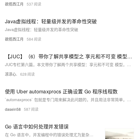
欲揽西江月
537
Java虚拟线程：轻量级并发的革命性突破
Java虚拟线程：轻量级并发的革命性突破
欲揽西江月
584
【JUC】（6）带你了解共享模型之 享元和不可变 模型并初步带你了解并发工具 线程池Pool，文章内还有饥饿问题、设计模式之工作线程的解决于实现
JUC专栏第六篇，本文带你了解两个共享模型：享元和不可变 模型，并初步带你了解并发工具 线程池Pool，文章中还有解决饥饿问题、设计模式之工作线程的实现
凉凉心.
628
使用 Uber automaxprocs 正确设置 Go 程序线程数
`automaxprocs` 包就是专门用来解决此问题的，并且用法非常简单，只需要使用匿名导入的方式 `import _ "go.uber.org/automaxprocs"` 一行代码即可搞定。
dasein58
587
Go 语言中如何处理并发错误
在 Go 语言中，并发编程中的错误处理尤为复杂。本文介绍了几种常见的并发错误处理方法，包括 panic 的作用范围、使用 channel 收集错误与结果，以及使用 errgroup 包统一管理错误和取消任务，帮助开发者编写更健壮的并发程序。