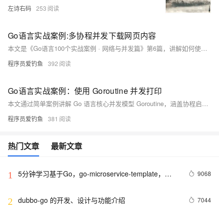
左诗右码
253
Go语言实战案例:多协程并发下载网页内容
本文是《Go语言100个实战案例 · 网络与并发篇》第6篇，讲解如何使用 Goroutine 和 Channel 实现多协程并发抓取网页内容，提升网络请求效率。通过实战掌握高并发编程技巧，构建爬虫、内容聚合器等工具，涵盖 WaitGroup、超时控制、错误处理等核心知识点。
程序员爱钓鱼
392
Go语言实战案例：使用 Goroutine 并发打印
本文通过简单案例讲解 Go 语言核心并发模型 Goroutine，涵盖协程启动、输出控制、主程序退出机制，并结合 sync.WaitGroup 实现并发任务同步，帮助理解 Go 并发设计思想与实际应用。
程序员爱钓鱼
381
热门文章
最新文章
5分钟学习基于Go，go-microservice-template，
9068
1
Minke的微服务
dubbo-go 的开发、设计与功能介绍
7044
2