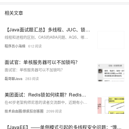
相关文章
【Java面试题汇总】多线程、JUC、锁篇（2023版）
线程和进程的区别、CAS的ABA问题、AQS、哪些地方使用了CAS、怎么保证线程安全、线程同步方式、synchronized的用法及原理、Lock、volatile、线程的六个状态、ThreadLocal、线程通信方式、创建方式、两种创建线程池的方法、线程池设置合适的线程数、线程安全的集合？ConcurrentHashMap、JUC
程序员小海绵
612
面试官：单核服务器可以不加锁吗？
面试官：单核服务器可以不加锁吗？
磊哥聊Java
283
美团面试：Redis锁如何续期？Redis锁超时，任务没完怎么办？
在40岁老架构师尼恩的读者交流群中，近期有小伙伴在面试一线互联网企业时遇到了关于Redis分布式锁过期及自动续期的问题。尼恩对此进行了系统化的梳理，介绍了两种核心解决方案：一是通过增加版本号实现乐观锁，二是利用watch dog自动续期机制。后者通过后台线程定期检查锁的状态并在必要时延长锁的过期时间，确保锁不会因超时而意外释放。尼恩还分享了详细的代码实现和原理分析，帮助读者深入理解并掌握这些技术点，以便在面试中自信应对相关问题。更多技术细节和面试准备资料可在尼恩的技术文章和《尼恩Java面试宝典》中获取。
技术自由圈/原疯狂创客圈
2099
【JavaEE】——单例模式引起的多线程安全问题：“饿汉/懒汉”模式，及解决思路和方法（面试高频）