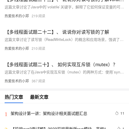
这篇文章讨论了Java中的`volatile`关键字，解释了它如何保证变量的可见性和禁止指令重排，以及它不能保证复合操作的原子性。
热爱技术的小郑
219
【多线程面试题二十二】、 说说你对读写锁的了解
这篇文章讨论了读写锁（ReadWriteLock）的概念和应用场景，强调了读写锁适用于读操作远多于写操作的情况，并介绍了Java中`ReentrantReadWriteLock`实现的读写锁特性，包括公平性选择、可重入和可降级。
热爱技术的小郑
210
【多线程面试题二十】、 如何实现互斥锁（mutex）？
这篇文章讨论了在Java中实现互斥锁（mutex）的两种方式：使用`synchronized`关键字进行块结构同步，以及使用`java.util.concurrent.locks.Lock`接口进行非块结构同步，后者提供了更灵活的同步机制和扩展性。
热爱技术的小郑
367
热门文章
最新文章
架构设计第一讲：架构设计相关面试题汇总
11
1
【前端vue2面试题】2023前端最新版vue模块，高频17
1