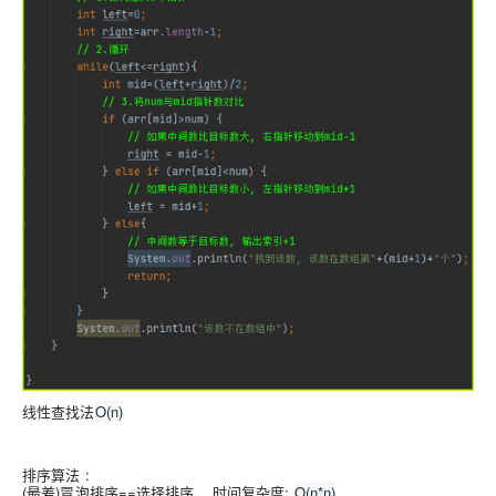
线性查找法
O(n)
排序算法 :
(最差)冒泡排序==选择排序 时间复杂度:
O(n*n)