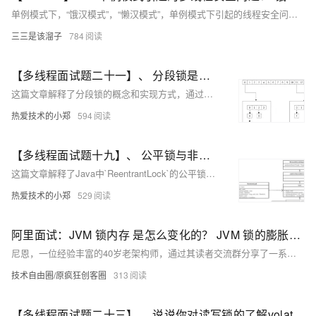
单例模式下，“饿汉模式”，“懒汉模式”，单例模式下引起的线程安全问题，解锁思路和解决方法
三三是该溜子
784
【多线程面试题二十一】、 分段锁是怎么实现的？
这篇文章解释了分段锁的概念和实现方式，通过将数据分成多个段并在每段数据上使用独立锁，从而降低锁竞争，提高并发访问效率，举例说明了`ConcurrentHashMap`如何使用分段锁技术来实现高并发和线程安全。
热爱技术的小郑
594
【多线程面试题十九】、 公平锁与非公平锁是怎么实现的？
这篇文章解释了Java中`ReentrantLock`的公平锁和非公平锁的实现原理，其中公平锁通过检查等待队列严格按顺序获取锁，而非公平锁允许新线程有更高机会立即获取锁，两者都依赖于`AbstractQueuedSynchronizer`（AQS）和`volatile`关键字以及CAS技术来确保线程安全和锁的正确同步。
热爱技术的小郑
529
阿里面试：JVM 锁内存 是怎么变化的？ JVM 锁的膨胀过程 ?
尼恩，一位经验丰富的40岁老架构师，通过其读者交流群分享了一系列关于JVM锁的深度解析，包括偏向锁、轻量级锁、自旋锁和重量级锁的概念、内存结构变化及锁膨胀流程。这些内容不仅帮助群内的小伙伴们顺利通过了多家一线互联网企业的面试，还整理成了《尼恩Java面试宝典》等技术资料，助力更多开发者提升技术水平，实现职业逆袭。尼恩强调，掌握这些核心知识点不仅能提高面试成功率，还能在实际工作中更好地应对高并发场景下的性能优化问题。
技术自由圈/原疯狂创客圈
313
【多线程面试题二十三】、 说说你对读写锁的了解volatile关键字有什么用？