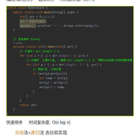
快速排序 时间复杂度:
O(n log n)
分治
法+
递归
法 去比较实现