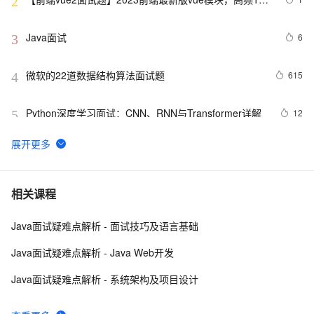
2
问(上)
Java面试
6
3
微软的22道数据结构算法面试题
615
4
Python深度学习面试：CNN、RNN与Transformer详解
12
5
机器学习面试笔试知识点-贝叶斯网络(Bayesian 
9
6
Network) 、马尔科夫(Markov) 和主题模型(T M)1
10年Java面试总结：Java程序员面试必备的面试技巧
5
7
相关课程
Java面试疑难点解析 - 面试技巧及语言基础
给面试官上一课：HTTPS是先进行TCP三次握手，再进
16
8
行TLS四次握手
Java面试疑难点解析 - Java Web开发
揭秘CSS布局神器：vw/vh、rem、%与px大PK，掌握它
7
9
Java面试疑难点解析 - 系统架构及项目设计
们，让你的网页设计秒变高大上，面试难题迎刃而解！
Google 历年笔试面试30题
558
10