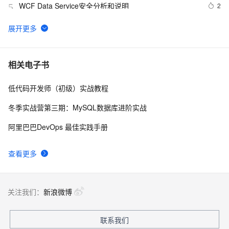
WCF Data Service安全分析和说明
2
5
WCF Cookie处理
497
6
Wcf通讯基础框架方案（五）——更新通知
472
7
相关电子书
低代码开发师（初级）实战教程
WCF分布式开发步步为赢(12):WCF事务机制
569
8
（Transaction）和分布式事务编程
冬季实战营第三期：MySQL数据库进阶实战
WCF配置文件与文件下载之坎坷路
2
9
阿里巴巴DevOps 最佳实践手册
WCF技术剖析之十九：深度剖析消息编码
714
10
查看更多
（Encoding）实现（上篇）
关注我们：
新浪微博
联系我们