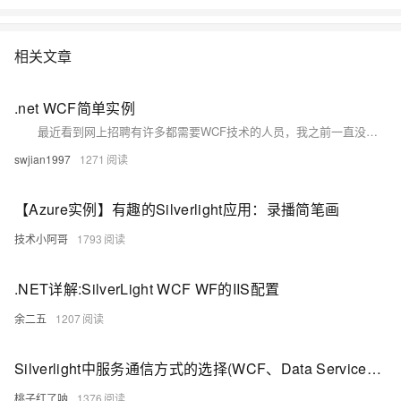
相关文章
.net WCF简单实例
最近看到网上招聘有许多都需要WCF技术的人员，我之前一直没接触过这个东西，以后工作中难免会遇到，所谓笨鸟先飞，于是我就一探究竟，便有了这边文章。由于是初学WCF没有深入研究其原理，只是写了一个demo留着以后，如果哪里写的不对希望大佬们能指出批评。
swjian1997
1271
【Azure实例】有趣的Silverlight应用：录播简笔画
技术小阿哥
1793
.NET详解:SilverLight WCF WF的IIS配置
余二五
1207
Silverlight中服务通信方式的选择(WCF、Data Service、Ria Service)
桃子红了呐
1376