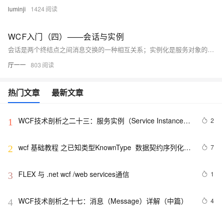
luminji
1424
WCF入门（四）——会话与实例
会话是两个终结点之间消息交换的一种相互关系；实例化是服务对象的生存期控制。 （一）会话 会话由服务契约的SessionMode属性指定，SessionMode属性用于是否允许，禁止和要求会话状态，它有三种设定： Allowed 如果绑定支持会话，则契约支持会话 Required 要求绑定支持会话，否则引发异常 NotAllowed 指定契约不支持启动会话的绑定 如果服务支持会话，则可以通过实例创建模式属性指定服务契约实例与会话之间的关系。
厅一一
803
热门文章
最新文章
WCF技术剖析之二十三：服务实例（Service Instance）
2
1
生命周期如何控制[中篇]
wcf 基础教程 之已知类型KnownType  数据契约序列化
7
2
DataContractSerializer
FLEX 与 .net wcf /web services通信
1
3
WCF技术剖析之十七：消息（Message）详解（中篇）
4
4