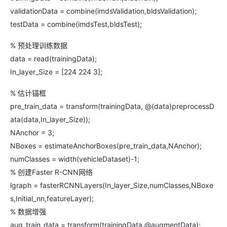
validationData = combine(imdsValidation,bldsValidation);
testData = combine(imdsTest,bldsTest);
% 预处理训练数据
data = read(trainingData);
In_layer_Size = [224 224 3];
% 估计锚框
pre_train_data = transform(trainingData, @(data)preprocessD
ata(data,In_layer_Size));
NAnchor = 3;
NBoxes = estimateAnchorBoxes(pre_train_data,NAnchor);
numClasses = width(vehicleDataset)-1;
% 创建Faster R-CNN网络
lgraph = fasterRCNNLayers(In_layer_Size,numClasses,NBoxe
s,Initial_nn,featureLayer);
% 数据增强
aug_train_data = transform(trainingData,@augmentData);