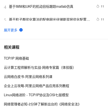
基于IMM和UKF的机动目标跟踪matlab仿真
11
4
基于粒子群优化算法的配电网光伏储能双层优化配置模
11
5
型[IEEE33节点]（选址定容）(Matlab代码实现)
【WSN通信】基于最佳簇半径的无线传感器网络分簇路
3
6
由算法附matlab代码
3D-MIMO信道模型的MATLAB模拟与仿真
8
7
相关课程
TCP/IP 网络基础
运筹优化学习10：分支定界算法求解整数规划问题及其
15
8
Matlab实现（上）
云计算工程师解析与实战-网络专家篇（体验版）
基于GA遗传优化的PID控制器最优控制参数整定matlab仿
7
9
云网络白皮书-阿里云网络系列课
真
【Simulink】基于FCS-MPC的三相并网逆变器电流控制
12
10
企业上云攻略-阿里云网络产品应用系列教程
（Matlab Function）
Linux网络进阶 - TCP/IP协议及OSI七层模型
网络管理者必知-2分钟了解新出台的《网络安全法》