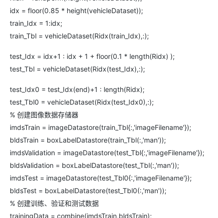
idx = floor(0.85 * height(vehicleDataset));
train_Idx = 1:idx;
train_Tbl = vehicleDataset(Ridx(train_Idx),:);
test_Idx = idx+1 : idx + 1 + floor(0.1 * length(Ridx) );
test_Tbl = vehicleDataset(Ridx(test_Idx),:);
test_Idx0 = test_Idx(end)+1 : length(Ridx);
test_Tbl0 = vehicleDataset(Ridx(test_Idx0),:);
% 创建图像数据存储器
imdsTrain = imageDatastore(train_Tbl{:,'imageFilename'});
bldsTrain = boxLabelDatastore(train_Tbl(:,'man'));
imdsValidation = imageDatastore(test_Tbl{:,'imageFilename'});
bldsValidation = boxLabelDatastore(test_Tbl(:,'man'));
imdsTest = imageDatastore(test_Tbl0{:,'imageFilename'});
bldsTest = boxLabelDatastore(test_Tbl0(:,'man'));
% 创建训练、验证和测试数据
trainingData = combine(imdsTrain,bldsTrain);