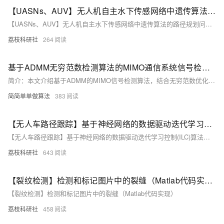
【UASNs、AUV】无人机自主水下传感网络中遗传算法的路径规划问题研究（Matlab代码实现）
【UASNs、AUV】无人机自主水下传感网络中遗传算法的路径规划问题研究（Matlab代码实现）
荔枝科研社
264
基于ADMM无穷范数检测算法的MIMO通信系统信号检测MATLAB仿真,对比ML,MMSE,ZF以及LAMA
简介：本文介绍基于ADMM的MIMO信号检测算法，结合无穷范数优化与交替方向乘子法，降低计算复杂度并提升检测性能。涵盖MATLAB 2024b实现效果图、核心代码及详细注释，并对比ML、MMSE、ZF、OCD_MMSE与LAMA等算法。重点分析LAMA基于消息传递的低复杂度优势，适用于大规模MIMO系统，为通信系统检测提供理论支持与实践方案。（238字）
简简单单做算法
383
【无人车路径跟踪】基于神经网络的数据驱动迭代学习控制(ILC)算法，用于具有未知模型和重复任务的非线性单输入单输出(SISO)离散时间系统的无人车的路径跟踪（Matlab代码实现）
【无人车路径跟踪】基于神经网络的数据驱动迭代学习控制(ILC)算法，用于具有未知模型和重复任务的非线性单输入单输出(SISO)离散时间系统的无人车的路径跟踪（Matlab代码实现）
荔枝科研社
643
【裂纹检测】检测和标记图片中的裂缝（Matlab代码实现）
【裂纹检测】检测和标记图片中的裂缝（Matlab代码实现）
荔枝科研社
458