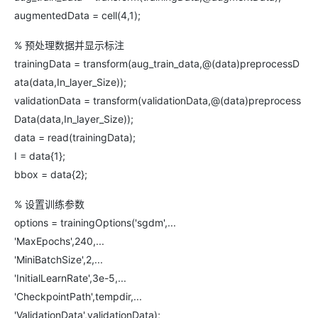
augmentedData = cell(4,1);
% 预处理数据并显示标注
trainingData = transform(aug_train_data,@(data)preprocessD
ata(data,In_layer_Size));
validationData = transform(validationData,@(data)preprocess
Data(data,In_layer_Size));
data = read(trainingData);
I = data{1};
bbox = data{2};
% 设置训练参数
options = trainingOptions('sgdm',...
'MaxEpochs',240,...
'MiniBatchSize',2,...
'InitialLearnRate',3e-5,...
'CheckpointPath',tempdir,...
'ValidationData',validationData);