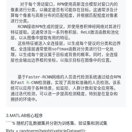
    对于每个滑动窗口，RPN使用高斯混合模型对窗口内的
像素进行分类，以确定是否有可能存在目标。这通常涉及计
算每个像素与高斯分布的匹配程度，并根据匹配程度对像素
进行分类。

   RCNN接收RPN生成的提议，并使用卷积神经网络对其进行
特征提取。这通常涉及一系列卷积层、ReLU激活函数和池化
层，以从图像中提取有用的特征。

   这些特征被送入全连接层，以生成每个提议的分类和边界
框。全连接层通常使用softmax函数对分类进行归一化处
理，以生成每个提议属于目标或背景的概率。同时，全连接
层也会输出边界框的坐标，以指示目标在图像中的位置。

   基于Faster-RCNN网络的人员迭代检测系统通过结合RPN
和Fast 
R
-CNN检测器，实现了高效和准确的人员检测。该系
统可以应用于各种场景，如监控、人群计数和安全应用等。
通过迭代检测，可以进一步提高检测精度，特别是在复杂和
3.MATLAB核心程序
```% 随机打乱数据集并分割为训练集、验证集和测试集
Ridx = randperm(height(vehicleDataset));