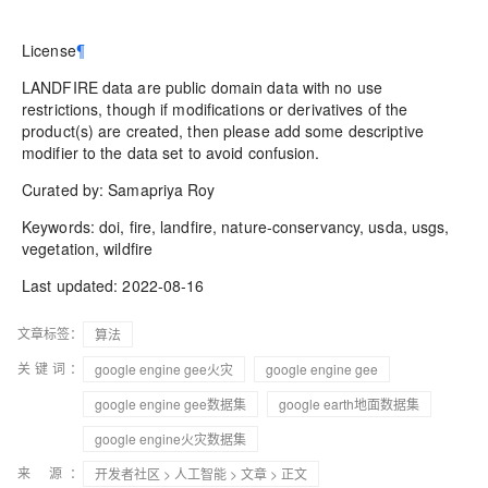
License
¶
LANDFIRE data are public domain data with no use
restrictions, though if modifications or derivatives of the
product(s) are created, then please add some descriptive
modifier to the data set to avoid confusion.
Curated by: Samapriya Roy
Keywords: doi, fire, landfire, nature-conservancy, usda, usgs,
vegetation, wildfire
Last updated: 2022-08-16
文章标签：
算法
关键词：
google engine gee火灾
google engine gee
google engine gee数据集
google earth地面数据集
google engine火灾数据集
来 源：
开发者社区
>
人工智能
>
文章
> 正文