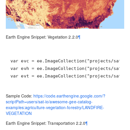
Earth Engine Snippet: Vegetation 2.2.0
¶
var evt = ee.ImageCollection("projects/sat-io
Sample Code:
https://code.earthengine.google.com/?
scriptPath=users/sat-io/awesome-gee-catalog-
examples:agriculture-vegetation-forestry/LANDFIRE-
VEGETATION
Earth Engine Snippet: Transportation 2.2.0
¶