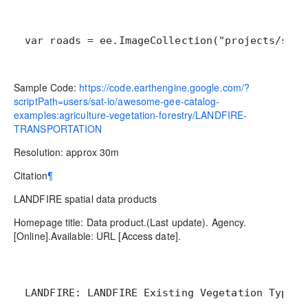
var roads = ee.ImageCollection("projects/sat-
Sample Code:
https://code.earthengine.google.com/?
scriptPath=users/sat-io/awesome-gee-catalog-
examples:agriculture-vegetation-forestry/LANDFIRE-
TRANSPORTATION
Resolution: approx 30m
Citation
¶
LANDFIRE spatial data products
Homepage title: Data product.(Last update). Agency.
[Online].Available: URL [Access date].
LANDFIRE: LANDFIRE Existing Vegetation Type l