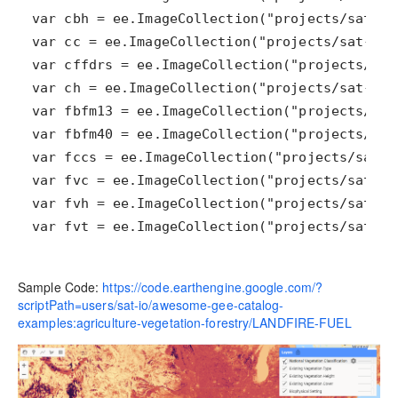
var fvt = ee.ImageCollection("projects/sat-io
Sample Code:
https://code.earthengine.google.com/?
scriptPath=users/sat-io/awesome-gee-catalog-
examples:agriculture-vegetation-forestry/LANDFIRE-FUEL