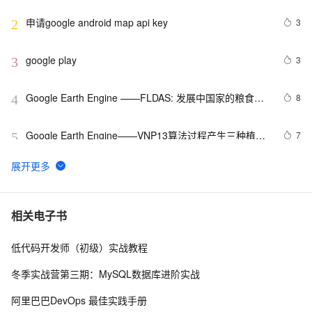
com.google.gson.internal.LinkedTreeMap cannot be 
cast to xxxxxx
申请google android map api key
3
2
google play
3
3
Google Earth Engine ——FLDAS: 发展中国家的粮食安
8
4
全评估数据集
Google Earth Engine——VNP13算法过程产生三种植被
7
5
指数。(1）归一化差异植被指数（NDVI），（2）增强植
被指数（EVI），以及（3）增强植被指数-2（EVI2）。
Google 历年笔试面试30题
9
6
[CTO札记]Google数字图书馆对中国版权的威胁
8
7
相关电子书
低代码开发师（初级）实战教程
Google Earth Engine——NCEP/NCAR再分析项目是美
5
8
国国家环境预测中心（NCEP，前身为 “NMC“）和美国国
冬季实战营第三期：MySQL数据库进阶实战
家大气研究中心（NCAR）全球气温数据集
【Google Play】2021 年 8 月之后的 APK 与 App 
1
9
阿里巴巴DevOps 最佳实践手册
Bundle 上传格式问题（一）