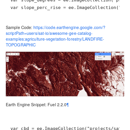
var slope_perc_rise = ee.ImageCollection("pro
Sample Code:
https://code.earthengine.google.com/?
scriptPath=users/sat-io/awesome-gee-catalog-
examples:agriculture-vegetation-forestry/LANDFIRE-
TOPOGRAPHIC
Earth Engine Snippet: Fuel 2.2.0
¶