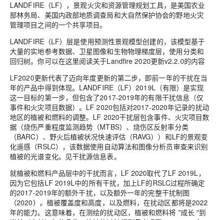
LANDFIRE（LF），景观火灾和资源管理规划工具，是美国农业
部林务局、美国内政部地质调查局和大自然保护协会的野地火灾
管理项目之间的一个共享项目。
LANDFIRE（LF）层是使用预测性景观模型创建的，该模型基于
大量的实地参考数据、卫星图像和生物物理梯度层，使用分类和
回归树。你可以在这里阅读关于Landfire 2020更新v2.2.0的内容
LF2020更新代表了迈向年度更新的第二步，即前一年的干扰在当
年的产品中得到体现。LANDFIRE（LF）2019L（有限）是实现
这一目标的第一步，但包含了2017-2019年的有限干扰信息（仅
事件和火灾项目数据）。LF 2020包括对2017-2020年记录的扰动
地区的植被和燃料的调整。LF 2020干扰层包含事件、火灾项目数
据（烧伤严重程度监测趋势（MTBS）、烧伤区反射率分类
（BARC）、野火后植被状况快速评估（RAVG））和LF的景观变
化遥感（RSLC），该数据使用自动算法和图像分析员审查来识别
植被的光谱变化。见干扰源信息表。
就植被和燃料产品层中的干扰而言，LF 2020取代了LF 2019L，
因为它包括LF 2019L中的所有干扰，加上LF的RSLC过程所确定
的2017-2019年的额外干扰，以及额外一年的完整干扰制图
（2020）。植被覆盖度和高度，以及燃料，在扰动区都将是2022
年的能力。这意味着，在测绘的扰动区，植被和燃料将 "成长 "到