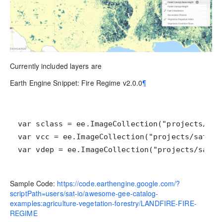
Currently included layers are
Earth Engine Snippet: Fire Regime v2.0.0
¶
var vdep = ee.ImageCollection("projects/sat-i
Sample Code:
https://code.earthengine.google.com/?
scriptPath=users/sat-io/awesome-gee-catalog-
examples:agriculture-vegetation-forestry/LANDFIRE-FIRE-
REGIME