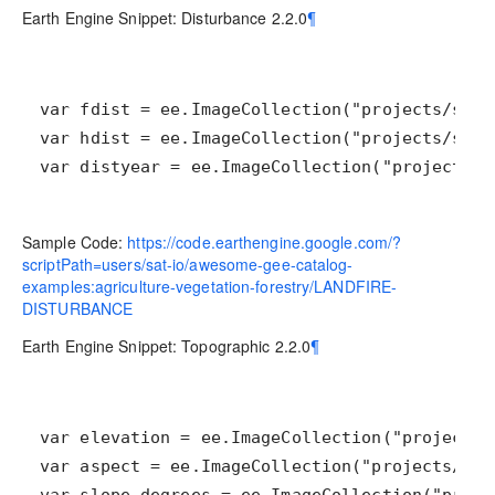
Earth Engine Snippet: Disturbance 2.2.0
¶
var distyear = ee.ImageCollection("projects/s
Sample Code:
https://code.earthengine.google.com/?
scriptPath=users/sat-io/awesome-gee-catalog-
examples:agriculture-vegetation-forestry/LANDFIRE-
DISTURBANCE
Earth Engine Snippet: Topographic 2.2.0
¶