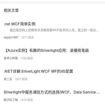
相关文章
.net WCF简单实例
最近看到网上招聘有许多都需要WCF技术的人员，我之前一直没接触过这个东西，以后工作中难免会遇到，所谓笨鸟先飞，于是我就一探究竟，便有了这边文章。由于是初学WCF没有深入研究其原理，只是写了一个demo留着以后，如果哪里写的不对希望大佬们能指出批评。
swjian1997
1271
【Azure实例】有趣的Silverlight应用：录播简笔画
技术小阿哥
1793
.NET详解:SilverLight WCF WF的IIS配置
余二五
1207
Silverlight中服务通信方式的选择(WCF、Data Service、Ria Service)
桃子红了呐
1376