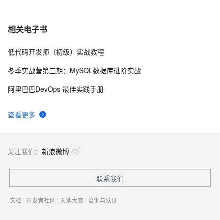
6
WCF技术剖析之十九：深度剖析消息编码
714
7
相关电子书
（Encoding）实现（上篇）
低代码开发师（初级）实战教程
WCF分布式开发步步为赢(12):WCF事务机制
570
8
（Transaction）和分布式事务编程
冬季实战营第三期：MySQL数据库进阶实战
WCF配置文件与文件下载之坎坷路
2
9
阿里巴巴DevOps 最佳实践手册
菜菜从零学习WCF二(设计和实现服务协定)
8
10
查看更多
关注我们：
新浪微博
联系我们
文档
|
开发者社区
|
天池大赛
|
培训与认证