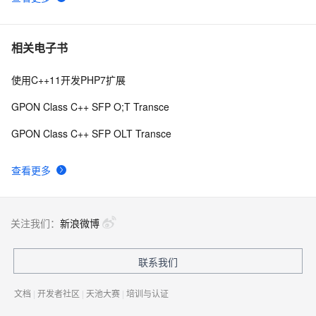
9
代码
C++ 你会使用cmath库里的宏常量吗？（π、e、ln2、
9
10
相关电子书
√2、(2/√π) 等等）
使用C++11开发PHP7扩展
GPON Class C++ SFP O;T Transce
GPON Class C++ SFP OLT Transce
查看更多
关注我们：
新浪微博
联系我们
文档
|
开发者社区
|
天池大赛
|
培训与认证