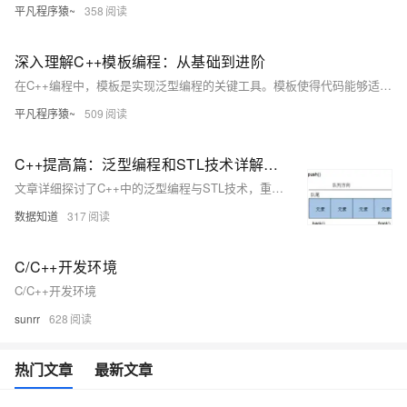
平凡程序猿~
358
深入理解C++模板编程：从基础到进阶
在C++编程中，模板是实现泛型编程的关键工具。模板使得代码能够适用于不同的数据类型，极大地提升了代码复用性、灵活性和可维护性。本文将深入探讨模板编程的基础知识，包括函数模板和类模板的定义、使用、以及它们的实例化和匹配规则。
平凡程序猿~
509
C++提高篇：泛型编程和STL技术详解，探讨C++更深层的使用
文章详细探讨了C++中的泛型编程与STL技术，重点讲解了如何使用模板来创建通用的函数和类，以及模板在提高代码复用性和灵活性方面的作用。
数据知道
317
C/C++开发环境
C/C++开发环境
sunrr
628
热门文章
最新文章