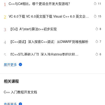
C++与C#相比，哪个更适合开发大型游戏？
11
1
VC 6.0下载 VC 6.0英文版下载 Visual C++ 6.0 英文企业
15
2
版 集成SP6完美版（最新更新地址，百度网盘）
【OJ】A*(start)算法c++初步实现
8
3
【C++调试】深入探索C++调试：从DWARF到堆栈解析
7
4
【C++STL基础入门】深入浅出string类的比较
6
5
(compare)、复制(copy)
设计模式C++学习笔记之十六（Observer观察者模式）
8
6
C++ Builder构建算二十四点小游戏
8
7
相关课程
C++ 入门教程开发文档
Qt C++ 扫码枪使用数据处理
7
8
查看更多
C++之MFC制作简单计算器（VS2019实现），附带完整
7