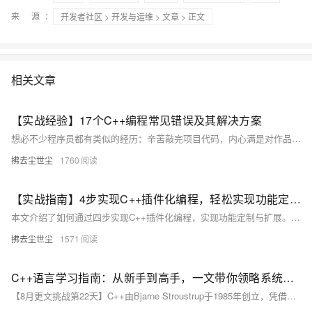
来 源：
开发者社区
>
开发与运维
>
文章
> 正文
相关文章
【实战经验】17个C++编程常见错误及其解决方案
想必不少程序员都有类似的经历：辛苦敲完项目代码，内心满是对作品品质的自信，然而当静态扫描工具登场时，却揭示出诸多隐藏的警告问题。为了让自己的编程之路更加顺畅，也为了持续精进技艺，我想借此机会汇总分享那些常被我们无意间忽视却又导致警告的编程小细节，以此作为对未来的自我警示和提升。
拂去尘世尘
1760
【实战指南】4步实现C++插件化编程，轻松实现功能定制与扩展
本文介绍了如何通过四步实现C++插件化编程，实现功能定制与扩展。主要内容包括引言、概述、需求分析、设计方案、详细设计、验证和总结。通过动态加载功能模块，实现软件的高度灵活性和可扩展性，支持快速定制和市场变化响应。具体步骤涉及配置文件构建、模块编译、动态库入口实现和主程序加载。验证部分展示了模块加载成功的日志和配置信息。总结中强调了插件化编程的优势及其在多个方面的应用。
拂去尘世尘
1571
C++语言学习指南：从新手到高手，一文带你领略系统编程的巅峰技艺！
【8月更文挑战第22天】C++由Bjarne Stroustrup于1985年创立，凭借卓越性能与灵活性，在系统编程、游戏开发等领域占据重要地位。它继承了C语言的高效性，并引入面向对象编程，使代码更模块化易管理。C++支持基本语法如变量声明与控制结构；通过`iostream`库实现输入输出；利用类与对象实现面向对象编程；提供模板增强代码复用性；具备异常处理机制确保程序健壮性；C++11引入现代化特性简化编程；标准模板库(STL)支持高效编程；多线程支持利用多核优势。虽然学习曲线陡峭，但掌握后可开启高性能编程大门。随着新标准如C++20的发展，C++持续演进，提供更多开发可能性。