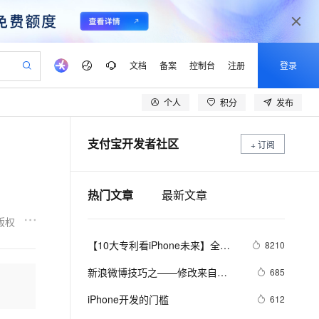
文档
备案
控制台
注册
登录
个人
积分
发布
验
作计划
器
AI 活动
专业服务
服务伙伴合作计划
开发者社区
加入我们
产品动态
服务平台百炼
阿里云 OPC 创新助力计划
支付宝开发者社区
一站式生成采购清单，支持单品或批量购买
+ 订阅
io：打造专属 AI 语音助手
S产品伙伴计划（繁花）
峰会
CS
造的大模型服务与应用开发平台
一句话生成原生可编辑精美 PPT 文稿
AI 生产力先锋
Al MaaS 服务伙伴赋能合作
域名
博文
Careers
至高可申请百万元
Qwen3.8-Max 模型上线
开启高性价比 AI 编程新体验
弹性可伸缩的云计算服务
Qwen-Audio-3.0-Realtime 端到端实时语音角色扮演
输入一句话想法, 轻松生成专业的 PPT
先锋实践拓展 AI 生产力的边界
Token 补贴，五大权
计划
海大会
伙伴信用分合作计划
商标
问答
社会招聘
热门文章
最新文章
益加速 OPC 成功
eek-V4-Pro
SS
一键部署幻兽帕鲁游戏服务器
飞天发布时刻
HOT
Open Search 向量检索版支
划
备案
电子书
校园招聘
pSeek-V4-Pro
视频创作，一键激活电商全链路生产力
稳定、安全、高性价比、高性能的云存储服务
一键购买专属联机服务器，轻松开启游戏
所见，即是所愿
持视频检索 Pipeline 功能
更多支持
版权
划
公司注册
镜像站
视频生成
语音识别与合成
专属 QwenPaw
漫剧工坊：一站式动画创作平台
AI 实训营
HOT
应用身份服务 (IDaaS)
【10大专利看iPhone未来】全息
8210
合作伙伴培训与认证
划
上云迁移
站生成，高效打造优质广告素材
全接入的云上超级电脑
从聊天伙伴进化为能主动干活的本地数字员工
快速生产连贯的高质量长漫剧
从基础到进阶，Agent 创客手把手教你
OpenClaw 管理能力上线
图、虚拟卷轴，移动AR……苹果
lScope
我要反馈
e-1.1-T2V
Qwen3-TTS-Flash
新浪微博技巧之——修改来自
685
查询合作伙伴
还有哪些黑科技？
n Alibaba Cloud ISV 合作
代维服务
建企业门户网站
10 分钟搭建微信、支付宝小程序
MaxCompute MaxFrame 提
(iPhone客户端/)
畅细腻的高质量视频
离线语音合成大模型，多语言方言自适应，低延迟高稳定
创新加速
ope
iPhone开发的门槛
登录合作伙伴管理后台
我要建议
612
站，无忧落地极速上线
以可视化方式快速构建移动和 PC 门户网站
国内短信简单易用，安全可靠，秒级触达，全球覆盖200+国家和地区。
高效部署网站，快速应用到小程序
供自动弹性内存功能