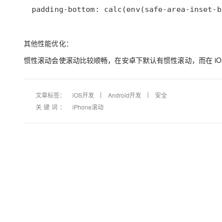
大模型解决方案
padding-bottom: calc(env(safe-area-inset-b
迁移与运维管理
快速部署 Dify，高效搭建 
专有云
其他性能优化：
10 分钟在聊天系统中增加
惯性滚动会使滚动比较顺畅，在安卓下默认有惯性滚动，而在 iO
文章标签：
iOS开发
Android开发
安全
关键词：
iPhone滚动