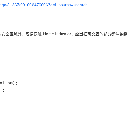
Deepseek-v4-pro
HappyHors
同享
万小智 AI 建站低至 15元/月
Qoder CN
AI 短剧/漫剧
云原生数据库 
wledge/31867/201602476696?ant_source=zsearch
快递物流查询
WordPress
成为服务伙
高校合作
点，立即开启云上创新
覆盖公网/内网、递归/权威、移动APP等全场景解析服务
送.CN域名，送备案服务码
基于千问大模型等，支持代码智能生成、研发智能问答
AI助力短剧
态智能体模型
旗舰 MoE 大模型，百万上下文与顶尖推理能力
图生视频，流
Ubuntu
服务生态伙伴
云工开物
企业应用
Works
Night Plan 支持 Qwen 3.8-Max
云原生大数据计算服务 MaxCompute
AI 办公
容器服务 Kub
NEW
GLM-5.2
Wan2.7-T
Red Hat
30+ 款产品免费体验
Data Agent 驱动的一站式 Data+AI 开发治理平台
夜间 5 折，Qwen/Meoo/TokenPlan 客户专享
面向分析的企业级SaaS模式云数据仓库
AI智能应用
提供一站式管
科研合作
视觉 Coding、空间感知、多模态思考等全面升级
1M上下文，专为长程任务能力而生
的安全区域外，容易误触 Home Indicator，应当把可交互的部分都渲染
ERP
堂（旗舰版）
SUSE
智能客服
CRM
防护产品
2个月
自动承接线索
建站小程序
OA 办公系统
AI 应用构建
大模型原生
力提升
财税管理
模板建站
Qoder
大模型服务平台百炼-应用模版
HOT
NEW
面向真实软件
个人版上线、团队版降价；千问3.8-Max首发发尝鲜
丰富多元化的应用模版和解决方案
400电话
定制建站
万有无界
大模型服务平台百炼-智能体
方案
广告营销
模板小程序
);
的模型效果
灵活可视化地构建企业级 Agent
定制小程序
秒悟
人工智能平台 PAI
APP 开发
云端极速 AI 
新一代 AI 视频生成模型，深度适配广告营销等场景
AI Native 的算法工程平台，一站式完成建模、训练、推理服务部署
建站系统