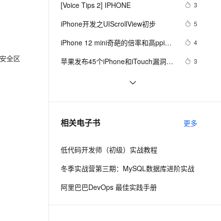
安全
我要投诉
e-1.1-I2V
Cosyvoice-V3-Flash
[Voice Tips 2] IPHONE
3
PolarDB
上云场景组合购
Milvus 弹性伸缩功能新增节
伴
漫剧创作，剧本、分镜、视频高效生成
100%兼容MySQL、PostgreSQL，兼容Oracle，支持集中和分布式
覆盖90%+业务场景，专享组合折扣价
点支持范围
畅自然，细节丰富
高表现力语音合成大模型，语音克隆听感自然
VPN
iPhone开发之UIScrollView初步
5
ernetes 版 ACK
云聚AI 严选权益
AI 原生数据库服务发布
SSL 证书
iPhone 12 mini奇葩的倍率和高ppi是
2V
Fun-ASR
4
，一键激活高效办公新体验
理容器应用的 K8s 服务
精选AI产品，从模型到应用全链提效
Agent 数据网关
妥协的产物
文戏情感细腻自然，动作戏激烈拳拳到肉，实现更强表演能力
支持中英文自由切换，具备更强的噪声鲁棒性
到安全区
堡垒机
苹果发布45个iPhone和iTouch漏洞补
3
AI 用量加速计划
云原生数据库 PolarDB
丁
防火墙
、识别商机，让客服更高效、服务更出色。
新老同享，达量后返
Agentic Database 发布
iphone开发者证书装多台电脑的方
437
法
主机安全
应用
三大运营商集体宣布5G启用时间，
114
买iphone X的人后悔了吗？
千问办公
NEW
苹果手机软件备份工具
9
AI 应用及服务市场
相关电子书
更多
的智能体编程平台
一站式AI生产力平台
iMazing2023ios设备管理软件
AI 应用
伶鹊
低代码开发师（初级）实战教程
企业级人与Agent协作平台，接入和调度多个数字员工
智能客服平台，对话机器人、对话分析、智能外呼
大模型
冬季实战营第三期：MySQL数据库进阶实战
大模型服务平台百炼 - 全妙
自然语言处理
阿里巴巴DevOps 最佳实践手册
应用创作平台
多模态内容创作工具，已接入 DeepSeek
数据标注
机器学习