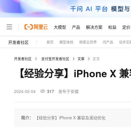
大模型
产品
解决方案
权益
定价
开发者社区
首页
模型体验
探索云世界
问产品
动手实
大模型
产品
解决方案
权益
定价
云市场
伙伴
服务
了解阿里云
精选产品
精选解决方案
普惠上云
产品定价
精选商城
成为销售伙伴
售前咨询
为什么选择阿里云
千问AI平台
开发者社区
支付宝开发者社区
文章
正文
了解云产品的定价详情
大模型服务平台百炼
千问办公，解锁你的工作
普惠上云 官方力荐
分销伙伴
在线服务
网站建设
什么是云计算
大
【经验分享】iPhone X
大模型服务与应用平台
企业级Agent产品，直接
云服务器38元/年起，超
咨询伙伴
多端小程序
技术领先
云上成本管理
售后服务
轻量应用服务器
Agency Agents：拥
官方推荐返现计划
大模型
精选产品
精选解决方案
Salesforce 国际版订阅
稳定可靠
管理和优化成本
推荐新用户得奖励，单订单
销售伙伴合作计划
2024-02-04
317
发布于安徽
自助服务
友盟天域
安全合规
人工智能与机器学习
AI
文本生成
云数据库 RDS
HappyHorse 打造一
云工开物
无影生态合作计划
在线服务
观测云
分析师报告
高校专属算力普惠，学生认
计算
互联网应用开发
Qwen3.8-Max
HOT
Salesforce On Alibaba C
工单服务
Tuya 物联网平台阿里云
研究报告与白皮书
人工智能平台 PAI
快速拥有专属 OpenClaw
简介：
【经验分享】iPhone X 兼容及滚动优化
大模
Consulting Partner 合
大数据
容器
智能体时代全能旗舰模型
免费试用
短信专区
一站式AI开发、训练和推
蓝凌 OA
AI 大模型销售与服务生
现代化应用