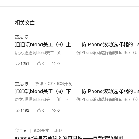
相关文章
杰克.陈
通通玩blend美工（6）上——仿iPhone滚动选择器的Lis
1251
0
0
杰克.陈
|
算法
C#
iOS开发
通通玩blend美工（6）下——仿iPhone滚动选择器的Li
1192
0
0
余二五
|
iOS开发
UED
iphone:保持表单输入的可见性——自动滚动视图