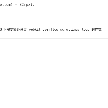
ottom) + 32rpx);
AI 应用
10分钟微调：让0.6B模型媲美235B模
多模态数据信
型
依托云原生高可用架构,实现Dify私有化部署
用1%尺寸在特定领域达到大模型90%以上效果
一个 AI 助手
超强辅助，Bol
S 下需要额外设置
的样式
-webkit-overflow-scrolling: touch
即刻拥有 DeepSeek-R1 满血版
在企业官网、通讯软件中为客户提供 AI 客服
多种方案随心选，轻松解锁专属 DeepSeek