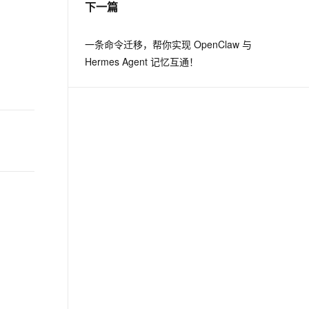
下一篇
息提取
与 AI 智能体进行实时音视频通话
一条命令迁移，帮你实现 OpenClaw 与
从文本、图片、视频中提取结构化的属性信息
构建支持视频理解的 AI 音视频实时通话应用
Hermes Agent 记忆互通！
t.diy 一步搞定创意建站
构建大模型应用的安全防护体系
通过自然语言交互简化开发流程,全栈开发支持
通过阿里云安全产品对 AI 应用进行安全防护