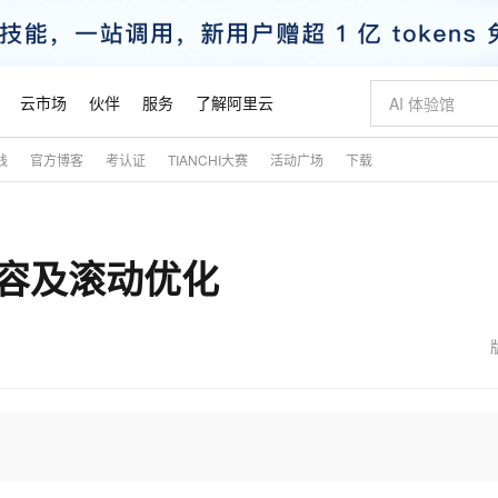
云市场
伙伴
服务
了解阿里云
践
官方博客
考认证
TIANCHI大赛
活动广场
下载
AI 特惠
数据与 API
成为产品伙伴
企业增值服务
最佳实践
价格计算器
AI 场景体
基础软件
产品伙伴合
阿里云认证
市场活动
配置报价
大模型
自助选配和估算价格
新方式
睿译宝，AI翻译排版一步到位
智启 AI 普惠权益
产品生态集成认证中心
企业支持计划
云上春晚
域名与网站
千问官方 MaaS 平台，为开发者和 Agent 而生，新用户赠送 1 亿 + tokens 额度
Qwen Aud
AI Coding
阿里云Maa
2026 阿里云
云服务器 E
为企业打
数据集
Windows
大模型认证
模型
NEW
NEW
 兼容及滚动优化
交付可用成果
值低价云产品抢先购
上传文档即自动完成翻译和格式还原
至高享 1亿+免费 tokens，加速 Al 应用落地
提供智能易用的域名与建站服务
智能编程，一键
安全可靠、
产品生态伙伴
专家技术服务
云上奥运之旅
弹性计算合作
阿里云中企出
手机三要素
宝塔 Linux
全部认证
价格优势
有专属领域专家
GLM-5.2：长任务时代开源旗舰模型
阿里云 OPC 创新助力计划
千问大模型
即刻拥有 DeepS
AI 电商营销
对象存储 O
大模型
产品生态伙伴工作台
企业增值服务台
云栖战略参考
云存储合作计
云栖大会
身份实名认证
CentOS
训练营
推动算力普惠，释放技术红利
最高返9万
多领域专家智能体,一键组建 AI 虚拟交付团队
快速构建应用程序和网站，即刻迈出上云第一步
至高百万元 Token 补贴，加速一人公司成长
多元化、高性能、安全可靠的大模型服务
真正可用的 1M 上下文,一次完成代码全链路开发
轻松解锁专属 Dee
从图文生成到
云上的中国
数据库合作计
活动全景
短信
Docker
图片和
站式影视创作平台
Hermes Agent，打造自进化智能体
Token Plan 模型订阅计划
数字证书管理服务（原SSL证书）
5 分钟轻松部署
AI 广告创作
无影云电脑
企业成长
NEW
信息公告
看见新力量
云网络合作计
OCR 文字识别
JAVA
证享300元代金券
可视化编排打通从文字构思到成片全链路闭环
全托管，含MySQL、PostgreSQL、SQL Server、MariaDB多引擎
自主进化，持久记忆，越用越聪明
Qwen3.8-Max 首发尝鲜，限时加量 10 倍，夜间低至2折
实现全站HTTPS，呈现可信的WEB访问
图文、视频一
随时随地安
魔搭 Mode
Kimi-K3
HappyHors
NEW
loud
服务实践
官网公告
金融模力时刻
Salesforce O
版
发票查验
全能环境
Claude Code + GStack 打造工程团队
千问办公，限时限量积分加倍
Qoder
低代码高效构
AI 建站
短信服务
型
NEW
作计划
Kimi 最新旗舰模型，长程编程与推理利器
让文字生成流
计划
创新中心
魔搭 ModelSc
健康状态
理服务
让AI从“聊天伙伴”进化为能干活的“数字员工”
安装技能 GStack，拥有专属 AI 工程团队
你的AI工作搭子，覆盖日常办公高频场景
面向真实软件的智能体编程平台
0 代码专业建
客户案例
天气预报查询
操作系统
态合作计划