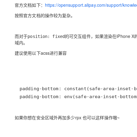
存储
天池大赛
Qwen3.7-Plus
云解析DNS
解决方案免费试用 新老
官方文档如下：
https://opensupport.alipay.com/support/kno
电子合同
最高领取价值200元试用
能看、能想、能动手的多模
安全
网络与CDN
AI 算法大赛
按照官方文档的操作较为复杂。
畅捷通
大数据开发治理平台 Data
AI 产品 免费试用
网络
安全
云开发大赛
Qwen3-VL-Plus
Tableau 订阅
1亿+ 大模型 tokens 和 
而对于
可观测
的可交互组件，如果渲染在iPhone X
入门学习赛
position: fixed
中间件
AI空中课堂在线直播课
云防火墙
140+云产品 免费试用
域内。
上云与迁云
云原生的云上边界网络安全
产品新客免费试用，最长1
数据库
建议使用以下acss进行兼容
生态解决方案
大模型服务
企业出海
大模型ACA认证体验
大数据计算
助力企业全员 AI 认知与能
行业生态解决方案
千问AI平台-Token Plan
政企业务
媒体服务
开发者生态解决方案
企业服务与云通信
千问AI平台-模型体验
AI 开发和 AI 应用解决
padding-bottom: env(safe-area-inset-bottom
在线体验全尺寸、多种模态
域名与网站
Happy 系列大模型
终端用户计算
如果你想在安全区域外再加多少rpx 也可以这样操作嗷~
Serverless
开发工具