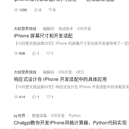
1290
0
0
大树营养快线
|
编解码
测试技术
iOS开发
iPhone 屏幕尺寸和开发适配
608
1
1
大树营养快线
|
编解码
iOS开发
UED
响应式设计在 iPhone 开发适配中的具体应用
414
1
1
py世界
|
数据采集
iOS开发
Python
Chatgpt教你开发iPhone风格计算器，Python代码实现