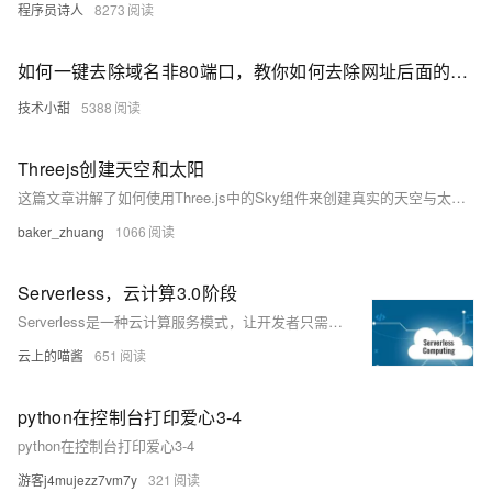
程序员诗人
8273
如何一键去除域名非80端口，教你如何去除网址后面的端口号
技术小甜
5388
Threejs创建天空和太阳
这篇文章讲解了如何使用Three.js中的Sky组件来创建真实的天空与太阳效果，包括调整天空的颜色、太阳的位置以及实现大气散射等技巧。
baker_zhuang
1066
Serverless，云计算3.0阶段
Serverless是一种云计算服务模式，让开发者只需专注于编写业务逻辑代码，无需管理底层基础设施如服务器、存储和网络。相比传统Serverful架构，Serverless降低了运维成本，提高了开发效率，并通过弹性伸缩应对流量峰谷，按实际资源消耗付费，显著降低资源浪费和费用开销。
云上的喵酱
651
python在控制台打印爱心3-4
python在控制台打印爱心3-4
游客j4mujezz7vm7y
321