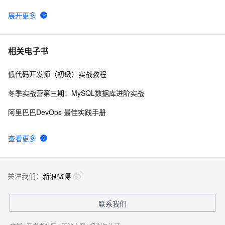
南》第一章
WebAssembly 在 MOSN 中的实践 - 基础框架篇
12
6
userdel使用说明
5
7
相关电子书
低代码开发师（初级）实战教程
自己看系统的“系统还原”
14
8
冬季实战营第三期：MySQL数据库进阶实战
AngularJS 五大特性，加快 Web 应用开发
674
9
阿里巴巴DevOps 最佳实践手册
WPF游戏开发——小鸡快跑
5
10
查看更多
关注我们：
新浪微博
联系我们