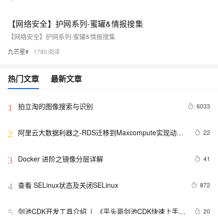
【网络安全】护网系列-蜜罐&情报搜集
【网络安全】护网系列-蜜罐&情报搜集
九芒星#
1785
热门文章
最新文章
拍立淘的图像搜索与识别
6033
1
阿里云大数据利器之-RDS迁移到Maxcompute实现动态
22
2
分区
Docker 进阶之镜像分层详解
41
3
查看 SELinux状态及关闭SELinux
872
4
剑池CDK开发工具介绍  |  《平头哥剑池CDK快速上手指
20
5