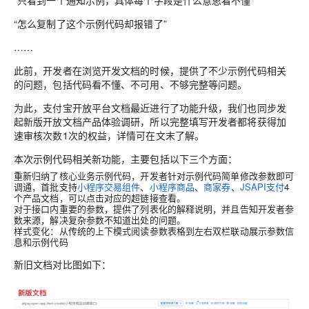
“只看到一个通知示例，具体每个字段是什么意思看不懂”
“怎么复制了这个示例代码却报错了”
……
此前，开发者在浏览开发文档的时候，提供了不少示例代码相关
的问题，包括代码看不懂、不可用、不够完整等问题。
为此，支付宝开放平台文档最近进行了功能升级，我们也同步发
起新版开放文档产品体验调研，所以完整填写开发者都将获得加
速审核次数1次的权益，详情可在文末了解。
本次示例代码相关新功能，主要包括以下三个方面：
重新归纳了核心业务示例代码，开发者针对示例代码简单修改参数即可
调通，首批支持
小程序交易组件
、
小程序商品
、
商家券
、
JSAPI支付
4
个产品文档，可以点击对应的超链接查看。
对于接口内重要的参数，提供了列表化的解释说明，并且告知开发者参
数来源，解决复杂参数不知道出处的问题。
样式变化：从传统的上下模式阅读参数表格到左右双栏联动展示参数信
息和示例代码
新旧文档对比图如下：