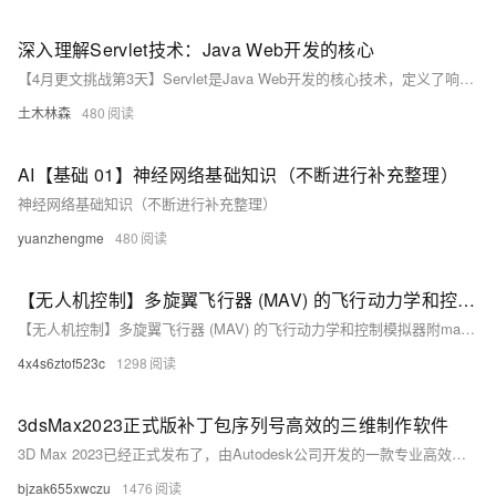
深入理解Servlet技术：Java Web开发的核心
【4月更文挑战第3天】Servlet是Java Web开发的核心技术，定义了响应客户端请求的接口。它遵循请求-响应模型，处理动态Web内容，生命周期由Web容器管理。Servlet API包含接口和类，如HttpServletRequest和HttpServletResponse，支持请求处理和会话管理。尽管现代开发常使用Spring MVC等框架，但理解Servlet对于理解框架底层机制至关重要。掌握Servlet基础知识对构建健壮的Web应用仍然必要。
土木林森
480
AI【基础 01】神经网络基础知识（不断进行补充整理）
神经网络基础知识（不断进行补充整理）
yuanzhengme
480
【无人机控制】多旋翼飞行器 (MAV) 的飞行动力学和控制模拟器附matlab代码
【无人机控制】多旋翼飞行器 (MAV) 的飞行动力学和控制模拟器附matlab代码
4x4s6ztof523c
1298
3dsMax2023正式版补丁包序列号高效的三维制作软件
3D Max 2023已经正式发布了，由Autodesk公司开发的一款专业高效的三维制作软件，集三维建模、动画和渲染三大功能于一体，目前广泛应用于工业设计、建筑设计、三维动画、广告、影视、多媒体制作、游戏、辅助教学以及工程可视化等领域。我还是比较习惯用2023的版本。
bjzak655xwczu
1476