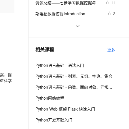
安全
资源总结——七步学习数据挖掘与数
我要投诉
e-1.1-I2V
Cosyvoice-V3-Flash
11
PolarDB
上云场景组合购
Milvus 弹性伸缩功能新增节
伴
据科学
漫剧创作，剧本、分镜、视频高效生成
100%兼容MySQL、PostgreSQL，兼容Oracle，支持集中和分布式
覆盖90%+业务场景，专享组合折扣价
点支持范围
畅自然，细节丰富
高表现力语音合成大模型，语音克隆听感自然
VPN
斯坦福数据挖掘Introduction
2
ernetes 版 ACK
云聚AI 严选权益
AI 原生数据库服务发布
SSL 证书
【数据挖掘】多项式回归原理介绍及
7
2V
Fun-ASR
，一键激活高效办公新体验
理容器应用的 K8s 服务
精选AI产品，从模型到应用全链提效
Agent 数据网关
实战应用（超详细 附源码）
文戏情感细腻自然，动作戏激烈拳拳到肉，实现更强表演能力
支持中英文自由切换，具备更强的噪声鲁棒性
堡垒机
【数据挖掘】岭回归Ridge讲解及实战
9
AI 用量加速计划
云原生数据库 PolarDB
应用（超详细 附源码）
防火墙
、识别商机，让客服更高效、服务更出色。
【数据挖掘】离群点检测方法详解及
新老同享，达量后返
Agentic Database 发布
9
相关课程
更多
Sklearn中异常检测方法实战（附源码 
主机安全
应用
超详细）
Python语言基础 - 语法入门
千问办公
NEW
AI 应用及服务市场
的智能体编程平台
一站式AI生产力平台
案、提
Python语言基础 - 列表、元组、字典、集合
进科学
AI 应用
伶鹊
Python语言基础 - 函数、面向对象、异常处理
企业级人与Agent协作平台，接入和调度多个数字员工
智能客服平台，对话机器人、对话分析、智能外呼
大模型
Python网络编程
大模型服务平台百炼 - 全妙
自然语言处理
Python Web 框架 Flask 快速入门
应用创作平台
多模态内容创作工具，已接入 DeepSeek
数据标注
Python开发基础入门
机器学习