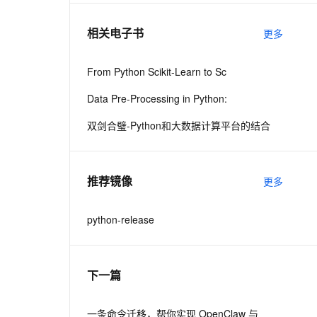
相关电子书
更多
息提取
与 AI 智能体进行实时音视频通话
从文本、图片、视频中提取结构化的属性信息
构建支持视频理解的 AI 音视频实时通话应用
From Python Scikit-Learn to Sc
t.diy 一步搞定创意建站
构建大模型应用的安全防护体系
Data Pre-Processing in Python:
通过自然语言交互简化开发流程,全栈开发支持
通过阿里云安全产品对 AI 应用进行安全防护
双剑合璧-Python和大数据计算平台的结合
推荐镜像
更多
python-release
下一篇
一条命令迁移，帮你实现 OpenClaw 与