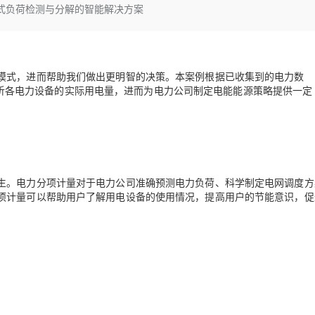
Deepseek-v4-pro
HappyHors
入式负荷检测与分解的智能解决方案
同享
万小智 AI 建站低至 15元/月
Qoder CN
AI 短剧/漫剧
云原生数据库 
快递物流查询
WordPress
成为服务伙
高校合作
点，立即开启云上创新
覆盖公网/内网、递归/权威、移动APP等全场景解析服务
送.CN域名，送备案服务码
基于千问大模型等，支持代码智能生成、研发智能问答
AI助力短剧
态智能体模型
旗舰 MoE 大模型，百万上下文与顶尖推理能力
图生视频，流
Ubuntu
服务生态伙伴
云工开物
企业应用
Works
Night Plan 支持 Qwen 3.8-Max
云原生大数据计算服务 MaxCompute
AI 办公
容器服务 Kub
NEW
GLM-5.2
Wan2.7-T
Red Hat
30+ 款产品免费体验
Data Agent 驱动的一站式 Data+AI 开发治理平台
夜间 5 折，Qwen/Meoo/TokenPlan 客户专享
面向分析的企业级SaaS模式云数据仓库
AI智能应用
提供一站式管
科研合作
息和模式，进而帮助我们做出更明智的决策。本案例根据已收集到的电力数
视觉 Coding、空间感知、多模态思考等全面升级
1M上下文，专为长程任务能力而生
ERP
堂（旗舰版）
SUSE
析各电力设备的实际用电量，进而为电力公司制定电能能源策略提供一定
智能客服
CRM
防护产品
2个月
自动承接线索
建站小程序
OA 办公系统
AI 应用构建
大模型原生
力提升
财税管理
模板建站
Qoder
大模型服务平台百炼-应用模版
HOT
NEW
面向真实软件
个人版上线、团队版降价；千问3.8-Max首发发尝鲜
丰富多元化的应用模版和解决方案
生。电力分项计量对于电力公司准确预测电力负荷、科学制定电网调度方
400电话
定制建站
项计量可以帮助用户了解用电设备的使用情况，提高用户的节能意识，促
万有无界
大模型服务平台百炼-智能体
方案
广告营销
模板小程序
的模型效果
灵活可视化地构建企业级 Agent
定制小程序
秒悟
人工智能平台 PAI
APP 开发
云端极速 AI 
新一代 AI 视频生成模型，深度适配广告营销等场景
AI Native 的算法工程平台，一站式完成建模、训练、推理服务部署
建站系统