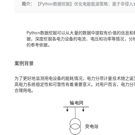
存储
天池大赛
Qwen3.7-Plus
简介：
【Python数据挖掘】优化电能能源策略：基于非侵
云解析DNS
解决方案免费试用 新老
电子合同
最高领取价值200元试用
能看、能想、能动手的多模
安全
网络与CDN
AI 算法大赛
畅捷通
大数据开发治理平台 Data
AI 产品 免费试用
网络
安全
云开发大赛
Qwen3-VL-Plus
Tableau 订阅
1亿+ 大模型 tokens 和 
Python数据挖掘可以从大量的数据中提取有价值的信
可观测
入门学习赛
中间件
AI空中课堂在线直播课
据，深度挖掘各电力设备的电流、电压和功率等情况，分
云防火墙
140+云产品 免费试用
的参考依据。
上云与迁云
云原生的云上边界网络安全
产品新客免费试用，最长1
数据库
生态解决方案
大模型服务
企业出海
大模型ACA认证体验
大数据计算
案例背景
助力企业全员 AI 认知与能
行业生态解决方案
千问AI平台-Token Plan
政企业务
媒体服务
为了更好地监测用电设备的能耗情况，电力分项计量技术随之诞
开发者生态解决方案
高电力系统稳定性和可靠性有着重要意义。对用户而言，电力分
企业服务与云通信
千问AI平台-模型体验
AI 开发和 AI 应用解决
合理用电。
在线体验全尺寸、多种模态
域名与网站
Happy 系列大模型
终端用户计算
Serverless
开发工具