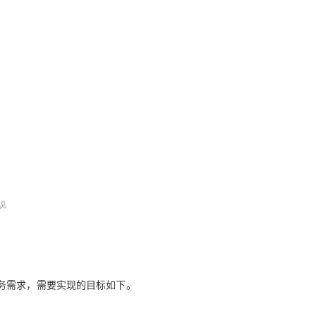
AI 应用
10分钟微调：让0.6B模型媲美235B模
多模态数据信
型
依托云原生高可用架构,实现Dify私有化部署
用1%尺寸在特定领域达到大模型90%以上效果
一个 AI 助手
超强辅助，Bol
即刻拥有 DeepSeek-R1 满血版
在企业官网、通讯软件中为客户提供 AI 客服
多种方案随心选，轻松解锁专属 DeepSeek
务需求，需要实现的目标如下。