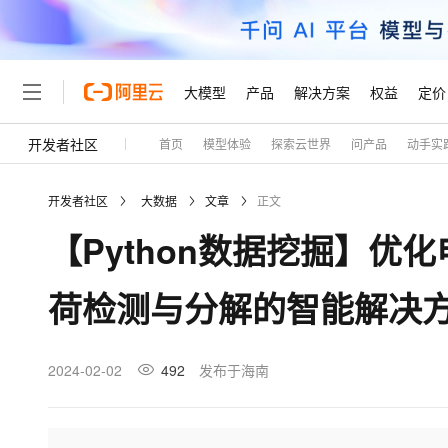
大模型
产品
解决方案
权益
定价
开发者社区
首页
模型体验
探索云世界
问产品
动手实
大模型
产品
解决方案
权益
定价
云市场
伙伴
服务
了解阿里云
精选产品
精选解决方案
普惠上云
产品定价
精选商城
成为销售伙伴
售前咨询
为什么选择阿里云
千问AI平台
开发者社区
大数据
文章
正文
了解云产品的定价详情
大模型服务平台百炼
千问办公，解锁你的工作
普惠上云 官方力荐
分销伙伴
在线服务
网站建设
什么是云计算
大
【Python数据挖掘】
大模型服务与应用平台
企业级Agent产品，直接
云服务器38元/年起，超
咨询伙伴
多端小程序
技术领先
云上成本管理
售后服务
轻量应用服务器
Agency Agents：拥
官方推荐返现计划
大模型
精选产品
精选解决方案
Salesforce 国际版订阅
稳定可靠
荷检测与分解的智能解决
管理和优化成本
推荐新用户得奖励，单订单
销售伙伴合作计划
自助服务
友盟天域
安全合规
人工智能与机器学习
AI
文本生成
云数据库 RDS
HappyHorse 打造一
云工开物
无影生态合作计划
在线服务
观测云
分析师报告
高校专属算力普惠，学生认
计算
互联网应用开发
2024-02-02
492
发布于海南
Qwen3.8-Max
HOT
Salesforce On Alibaba C
工单服务
Tuya 物联网平台阿里云
研究报告与白皮书
人工智能平台 PAI
快速拥有专属 OpenClaw
大模
Consulting Partner 合
大数据
容器
智能体时代全能旗舰模型
免费试用
短信专区
一站式AI开发、训练和推
蓝凌 OA
AI 大模型销售与服务生
现代化应用