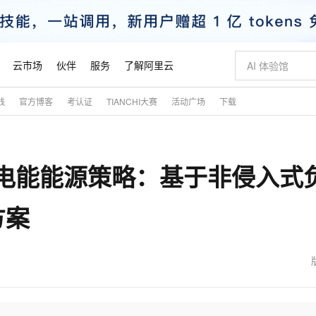
云市场
伙伴
服务
了解阿里云
践
官方博客
考认证
TIANCHI大赛
活动广场
下载
AI 特惠
数据与 API
成为产品伙伴
企业增值服务
最佳实践
价格计算器
AI 场景体
基础软件
产品伙伴合
阿里云认证
市场活动
配置报价
大模型
自助选配和估算价格
新方式
睿译宝，AI翻译排版一步到位
智启 AI 普惠权益
产品生态集成认证中心
企业支持计划
云上春晚
域名与网站
千问官方 MaaS 平台，为开发者和 Agent 而生，新用户赠送 1 亿 + tokens 额度
Qwen Aud
AI Coding
阿里云Maa
2026 阿里云
云服务器 E
为企业打
数据集
Windows
大模型认证
模型
NEW
NEW
优化电能能源策略：基于非侵入式
交付可用成果
值低价云产品抢先购
上传文档即自动完成翻译和格式还原
至高享 1亿+免费 tokens，加速 Al 应用落地
提供智能易用的域名与建站服务
智能编程，一键
安全可靠、
产品生态伙伴
专家技术服务
云上奥运之旅
弹性计算合作
阿里云中企出
手机三要素
宝塔 Linux
全部认证
价格优势
有专属领域专家
GLM-5.2：长任务时代开源旗舰模型
阿里云 OPC 创新助力计划
千问大模型
即刻拥有 DeepS
AI 电商营销
对象存储 O
大模型
产品生态伙伴工作台
企业增值服务台
云栖战略参考
云存储合作计
云栖大会
身份实名认证
CentOS
训练营
方案
推动算力普惠，释放技术红利
最高返9万
多领域专家智能体,一键组建 AI 虚拟交付团队
快速构建应用程序和网站，即刻迈出上云第一步
至高百万元 Token 补贴，加速一人公司成长
多元化、高性能、安全可靠的大模型服务
真正可用的 1M 上下文,一次完成代码全链路开发
轻松解锁专属 Dee
从图文生成到
云上的中国
数据库合作计
活动全景
短信
Docker
图片和
站式影视创作平台
Hermes Agent，打造自进化智能体
Token Plan 模型订阅计划
数字证书管理服务（原SSL证书）
5 分钟轻松部署
AI 广告创作
无影云电脑
企业成长
NEW
信息公告
看见新力量
云网络合作计
OCR 文字识别
JAVA
证享300元代金券
可视化编排打通从文字构思到成片全链路闭环
全托管，含MySQL、PostgreSQL、SQL Server、MariaDB多引擎
自主进化，持久记忆，越用越聪明
Qwen3.8-Max 首发尝鲜，限时加量 10 倍，夜间低至2折
实现全站HTTPS，呈现可信的WEB访问
图文、视频一
随时随地安
魔搭 Mode
Kimi-K3
HappyHors
NEW
loud
服务实践
官网公告
金融模力时刻
Salesforce O
版
发票查验
全能环境
Claude Code + GStack 打造工程团队
千问办公，限时限量积分加倍
Qoder
低代码高效构
AI 建站
短信服务
型
NEW
作计划
Kimi 最新旗舰模型，长程编程与推理利器
让文字生成流
计划
创新中心
魔搭 ModelSc
健康状态
理服务
让AI从“聊天伙伴”进化为能干活的“数字员工”
安装技能 GStack，拥有专属 AI 工程团队
你的AI工作搭子，覆盖日常办公高频场景
面向真实软件的智能体编程平台
0 代码专业建
客户案例
天气预报查询
操作系统
态合作计划