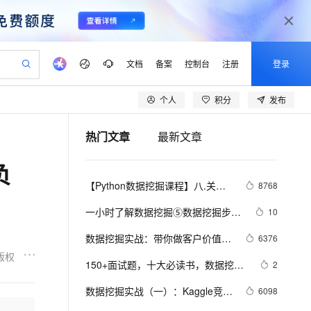
文档
备案
控制台
注册
登录
个人
积分
发布
验
作计划
器
AI 活动
专业服务
服务伙伴合作计划
开发者社区
加入我们
产品动态
服务平台百炼
阿里云 OPC 创新助力计划
热门文章
最新文章
一站式生成采购清单，支持单品或批量购买
io：打造专属 AI 语音助手
S产品伙伴计划（繁花）
峰会
CS
造的大模型服务与应用开发平台
一句话生成原生可编辑精美 PPT 文稿
AI 生产力先锋
Al MaaS 服务伙伴赋能合作
域名
博文
Careers
至高可申请百万元
Qwen3.8-Max 模型上线
负
开启高性价比 AI 编程新体验
弹性可伸缩的云计算服务
Qwen-Audio-3.0-Realtime 端到端实时语音角色扮演
输入一句话想法, 轻松生成专业的 PPT
先锋实践拓展 AI 生产力的边界
Token 补贴，五大权
计划
海大会
伙伴信用分合作计划
商标
问答
社会招聘
【Python数据挖掘课程】八.关联
8768
益加速 OPC 成功
eek-V4-Pro
SS
一键部署幻兽帕鲁游戏服务器
飞天发布时刻
HOT
Open Search 向量检索版支
划
备案
电子书
校园招聘
规则挖掘及Apriori实现购物推荐
pSeek-V4-Pro
视频创作，一键激活电商全链路生产力
稳定、安全、高性价比、高性能的云存储服务
一键购买专属联机服务器，轻松开启游戏
所见，即是所愿
持视频检索 Pipeline 功能
更多支持
一小时了解数据挖掘⑤数据挖掘步骤
10
划
公司注册
镜像站
视频生成
语音识别与合成
＆常用的聚类、决策树和CRISP-DM
专属 QwenPaw
漫剧工坊：一站式动画创作平台
AI 实训营
HOT
应用身份服务 (IDaaS)
数据挖掘实战：带你做客户价值分
6376
合作伙伴培训与认证
概念
划
上云迁移
站生成，高效打造优质广告素材
全接入的云上超级电脑
从聊天伙伴进化为能主动干活的本地数字员工
快速生产连贯的高质量长漫剧
从基础到进阶，Agent 创客手把手教你
OpenClaw 管理能力上线
析(附代码)
版权
lScope
我要反馈
e-1.1-T2V
Qwen3-TTS-Flash
150+面试题，十大必读书，数据挖掘
2
查询合作伙伴
n Alibaba Cloud ISV 合作
代维服务
建企业门户网站
10 分钟搭建微信、支付宝小程序
MaxCompute MaxFrame 提
offer轻松搞定 | 面试宝典系列
畅细腻的高质量视频
离线语音合成大模型，多语言方言自适应，低延迟高稳定
创新加速
数据挖掘实战（一）：Kaggle竞赛
ope
登录合作伙伴管理后台
6098
我要建议
站，无忧落地极速上线
以可视化方式快速构建移动和 PC 门户网站
国内短信简单易用，安全可靠，秒级触达，全球覆盖200+国家和地区。
高效部署网站，快速应用到小程序
供自动弹性内存功能
经典案例剖析