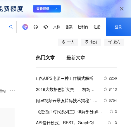
文档
备案
控制台
注册
登录
个人
积分
发布
验
作计划
器
AI 活动
专业服务
服务伙伴合作计划
开发者社区
加入我们
产品动态
服务平台百炼
阿里云 OPC 创新助力计划
热门文章
最新文章
一站式生成采购清单，支持单品或批量购买
io：打造专属 AI 语音助手
S产品伙伴计划（繁花）
峰会
CS
造的大模型服务与应用开发平台
一句话生成原生可编辑精美 PPT 文稿
AI 生产力先锋
Al MaaS 服务伙伴赋能合作
域名
博文
Careers
至高可申请百万元
Qwen3.8-Max 模型上线
开启高性价比 AI 编程新体验
弹性可伸缩的云计算服务
Qwen-Audio-3.0-Realtime 端到端实时语音角色扮演
输入一句话想法, 轻松生成专业的 PPT
先锋实践拓展 AI 生产力的边界
Token 补贴，五大权
计划
海大会
伙伴信用分合作计划
商标
问答
社会招聘
山特UPS电源三种工作模式解析
2256
益加速 OPC 成功
eek-V4-Pro
SS
一键部署幻兽帕鲁游戏服务器
飞天发布时刻
HOT
Open Search 向量检索版支
划
备案
电子书
校园招聘
pSeek-V4-Pro
视频创作，一键激活电商全链路生产力
稳定、安全、高性价比、高性能的云存储服务
一键购买专属联机服务器，轻松开启游戏
所见，即是所愿
持视频检索 Pipeline 功能
更多支持
2016大数据创新大赛——机场客
8113
版权
划
公司注册
镜像站
视频生成
语音识别与合成
流量的时空分布预测模型解析
专属 QwenPaw
漫剧工坊：一站式动画创作平台
AI 实训营
HOT
应用身份服务 (IDaaS)
阿里视频云最强转码技术揭秘：窄
6754
合作伙伴培训与认证
划
上云迁移
站生成，高效打造优质广告素材
全接入的云上超级电脑
从聊天伙伴进化为能主动干活的本地数字员工
快速生产连贯的高质量长漫剧
从基础到进阶，Agent 创客手把手教你
OpenClaw 管理能力上线
带高清原理解析+用户接入指南
lScope
我要反馈
e-1.1-T2V
Qwen3-TTS-Flash
《走进git时代系列三》详解部分git思
3
查询合作伙伴
n Alibaba Cloud ISV 合作
代维服务
建企业门户网站
10 分钟搭建微信、支付宝小程序
MaxCompute MaxFrame 提
想及SVN/GIT命令对比解析
畅细腻的高质量视频
离线语音合成大模型，多语言方言自适应，低延迟高稳定
创新加速
API设计模式：REST、GraphQL、
ope
登录合作伙伴管理后台
13
我要建议
站，无忧落地极速上线
以可视化方式快速构建移动和 PC 门户网站
国内短信简单易用，安全可靠，秒级触达，全球覆盖200+国家和地区。
高效部署网站，快速应用到小程序
供自动弹性内存功能
gRPC与tRPC全面解析