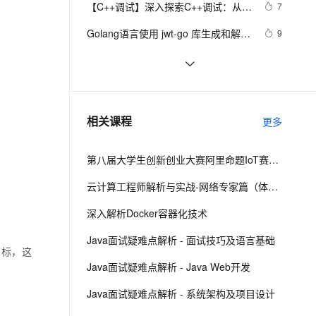
安全
【C++调试】深入探索C++调试：从
我要投诉
e-1.1-I2V
Cosyvoice-V3-Flash
7
PolarDB
上云场景组合购
Milvus 弹性伸缩功能新增节
伴
DWARF到堆栈解析
漫剧创作，剧本、分镜、视频高效生成
100%兼容MySQL、PostgreSQL，兼容Oracle，支持集中和分布式
覆盖90%+业务场景，专享组合折扣价
点支持范围
畅自然，细节丰富
高表现力语音合成大模型，语音克隆听感自然
VPN
Golang语言使用 jwt-go 库生成和解析 
9
token
ernetes 版 ACK
云聚AI 严选权益
AI 原生数据库服务发布
SSL 证书
《阿里云认证的解析与实战-云计算
7
2V
Fun-ASR
，一键激活高效办公新体验
理容器应用的 K8s 服务
精选AI产品，从模型到应用全链提效
Agent 数据网关
ACP认证》——前言——二、云计算
文戏情感细腻自然，动作戏激烈拳拳到肉，实现更强表演能力
支持中英文自由切换，具备更强的噪声鲁棒性
堡垒机
vim命令入门解析
636
认证体系介绍
AI 用量加速计划
云原生数据库 PolarDB
防火墙
、识别商机，让客服更高效、服务更出色。
强化学习与深度强化学习：深入解析
新老同享，达量后返
Agentic Database 发布
8
相关课程
更多
与代码实现
主机安全
应用
第八届大学生创新创业大赛阿里命题IoT赛题解析
千问办公
NEW
AI 应用及服务市场
的智能体编程平台
一站式AI生产力平台
云计算工程师解析与实战-网络专家篇（体验版）
AI 应用
伶鹊
深入解析Docker容器化技术
企业级人与Agent协作平台，接入和调度多个数字员工
智能客服平台，对话机器人、对话分析、智能外呼
大模型
Java面试疑难点解析 - 面试技巧及语言基础
目标，这
大模型服务平台百炼 - 全妙
自然语言处理
Java面试疑难点解析 - Java Web开发
应用创作平台
多模态内容创作工具，已接入 DeepSeek
数据标注
Java面试疑难点解析 - 系统架构及项目设计
机器学习