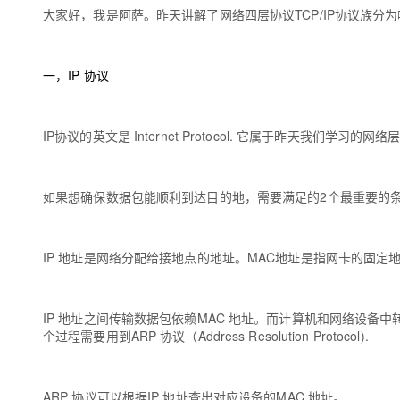
存储
天池大赛
Qwen3.7-Plus
云解析DNS
解决方案免费试用 新老
大家好，我是阿萨。昨天讲解了网络四层协议
TCP/IP协议族分
电子合同
最高领取价值200元试用
能看、能想、能动手的多模
安全
网络与CDN
AI 算法大赛
畅捷通
大数据开发治理平台 Data
AI 产品 免费试用
网络
安全
云开发大赛
一，IP 协议
Qwen3-VL-Plus
Tableau 订阅
1亿+ 大模型 tokens 和 
可观测
入门学习赛
中间件
AI空中课堂在线直播课
云防火墙
140+云产品 免费试用
IP协议的英文是 Internet Protocol. 它属于昨天我们学
上云与迁云
云原生的云上边界网络安全
产品新客免费试用，最长1
数据库
生态解决方案
大模型服务
企业出海
大模型ACA认证体验
大数据计算
如果想确保数据包能顺利到达目的地，需要满足的2个最重要的条件就是IP 地址和
助力企业全员 AI 认知与能
行业生态解决方案
千问AI平台-Token Plan
政企业务
媒体服务
开发者生态解决方案
企业服务与云通信
IP 地址是网络分配给接地点的地址。MAC地址是指网卡的固定地
千问AI平台-模型体验
AI 开发和 AI 应用解决
在线体验全尺寸、多种模态
域名与网站
IP 地址之间传输数据包依赖MAC 地址。而计算机和网络设备
Happy 系列大模型
终端用户计算
个过程需要用到ARP 协议（Address Resolution Protocol).
Serverless
ARP 协议可以根据IP 地址查出对应设备的MAC 地址。
开发工具