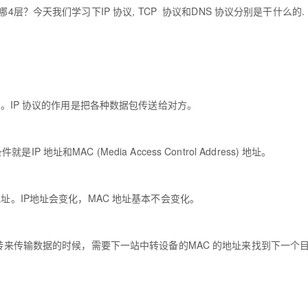
Deepseek-v4-pro
HappyHors
同享
万小智 AI 建站低至 15元/月
Qoder CN
AI 短剧/漫剧
云原生数据库 
为哪4层？
今天我们学习下IP 协议, TCP 协议和DNS 协议分别是干什么的.
快递物流查询
WordPress
成为服务伙
高校合作
点，立即开启云上创新
覆盖公网/内网、递归/权威、移动APP等全场景解析服务
送.CN域名，送备案服务码
基于千问大模型等，支持代码智能生成、研发智能问答
AI助力短剧
态智能体模型
旗舰 MoE 大模型，百万上下文与顶尖推理能力
图生视频，流
Ubuntu
服务生态伙伴
云工开物
企业应用
Works
Night Plan 支持 Qwen 3.8-Max
云原生大数据计算服务 MaxCompute
AI 办公
容器服务 Kub
NEW
GLM-5.2
Wan2.7-T
Red Hat
30+ 款产品免费体验
Data Agent 驱动的一站式 Data+AI 开发治理平台
夜间 5 折，Qwen/Meoo/TokenPlan 客户专享
面向分析的企业级SaaS模式云数据仓库
AI智能应用
提供一站式管
科研合作
视觉 Coding、空间感知、多模态思考等全面升级
1M上下文，专为长程任务能力而生
ERP
堂（旗舰版）
SUSE
智能客服
习的网络层。IP 协议的作用是把各种数据包传送给对方。
CRM
防护产品
2个月
自动承接线索
建站小程序
OA 办公系统
AI 应用构建
大模型原生
MAC (Media Access Control Address) 地址。
力提升
财税管理
模板建站
Qoder
大模型服务平台百炼-应用模版
HOT
NEW
面向真实软件
个人版上线、团队版降价；千问3.8-Max首发发尝鲜
丰富多元化的应用模版和解决方案
400电话
定制建站
址。IP地址会变化，MAC 地址基本不会变化。
万有无界
大模型服务平台百炼-智能体
方案
广告营销
模板小程序
的模型效果
灵活可视化地构建企业级 Agent
定制小程序
中转来传输数据的时候，需要下一站中转设备的MAC 的地址来找到下一个
秒悟
人工智能平台 PAI
APP 开发
云端极速 AI 
新一代 AI 视频生成模型，深度适配广告营销等场景
AI Native 的算法工程平台，一站式完成建模、训练、推理服务部署
建站系统