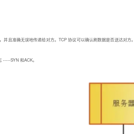
AI 应用
10分钟微调：让0.6B模型媲美235B模
多模态数据信
型
依托云原生高可用架构,实现Dify私有化部署
用1%尺寸在特定领域达到大模型90%以上效果
一个 AI 助手
超强辅助，Bol
，并且准确无误地传递给对方。TCP 协议可以确认刷数据是否送达对方
即刻拥有 DeepSeek-R1 满血版
在企业官网、通讯软件中为客户提供 AI 客服
多种方案随心选，轻松解锁专属 DeepSeek
---SYN 和ACK。