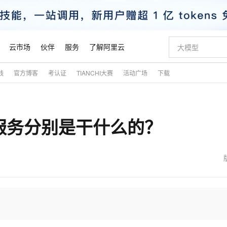
云市场
伙伴
服务
了解阿里云
践
官方博客
考认证
TIANCHI大赛
活动广场
下载
AI 特惠
数据与 API
成为产品伙伴
企业增值服务
最佳实践
价格计算器
AI 场景体
基础软件
产品伙伴合
阿里云认证
市场活动
配置报价
大模型
自助选配和估算价格
新方式
睿译宝，AI翻译排版一步到位
智启 AI 普惠权益
产品生态集成认证中心
企业支持计划
云上春晚
域名与网站
千问官方 MaaS 平台，为开发者和 Agent 而生，新用户赠送 1 亿 + tokens 额度
Qwen Aud
AI Coding
阿里云Maa
2026 阿里云
云服务器 E
为企业打
数据集
Windows
大模型认证
模型
NEW
NEW
S 服务分别是干什么的？
交付可用成果
值低价云产品抢先购
上传文档即自动完成翻译和格式还原
至高享 1亿+免费 tokens，加速 Al 应用落地
提供智能易用的域名与建站服务
智能编程，一键
安全可靠、
产品生态伙伴
专家技术服务
云上奥运之旅
弹性计算合作
阿里云中企出
手机三要素
宝塔 Linux
全部认证
价格优势
有专属领域专家
GLM-5.2：长任务时代开源旗舰模型
阿里云 OPC 创新助力计划
千问大模型
即刻拥有 DeepS
AI 电商营销
对象存储 O
大模型
产品生态伙伴工作台
企业增值服务台
云栖战略参考
云存储合作计
云栖大会
身份实名认证
CentOS
训练营
推动算力普惠，释放技术红利
最高返9万
多领域专家智能体,一键组建 AI 虚拟交付团队
快速构建应用程序和网站，即刻迈出上云第一步
至高百万元 Token 补贴，加速一人公司成长
多元化、高性能、安全可靠的大模型服务
真正可用的 1M 上下文,一次完成代码全链路开发
轻松解锁专属 Dee
从图文生成到
云上的中国
数据库合作计
活动全景
短信
Docker
图片和
站式影视创作平台
Hermes Agent，打造自进化智能体
Token Plan 模型订阅计划
数字证书管理服务（原SSL证书）
5 分钟轻松部署
AI 广告创作
无影云电脑
企业成长
NEW
信息公告
看见新力量
云网络合作计
OCR 文字识别
JAVA
证享300元代金券
可视化编排打通从文字构思到成片全链路闭环
全托管，含MySQL、PostgreSQL、SQL Server、MariaDB多引擎
自主进化，持久记忆，越用越聪明
Qwen3.8-Max 首发尝鲜，限时加量 10 倍，夜间低至2折
实现全站HTTPS，呈现可信的WEB访问
图文、视频一
随时随地安
魔搭 Mode
Kimi-K3
HappyHors
NEW
loud
服务实践
官网公告
金融模力时刻
Salesforce O
版
发票查验
全能环境
Claude Code + GStack 打造工程团队
千问办公，限时限量积分加倍
Qoder
低代码高效构
AI 建站
短信服务
型
NEW
作计划
Kimi 最新旗舰模型，长程编程与推理利器
让文字生成流
计划
创新中心
魔搭 ModelSc
健康状态
理服务
让AI从“聊天伙伴”进化为能干活的“数字员工”
安装技能 GStack，拥有专属 AI 工程团队
你的AI工作搭子，覆盖日常办公高频场景
面向真实软件的智能体编程平台
0 代码专业建
客户案例
天气预报查询
操作系统
态合作计划