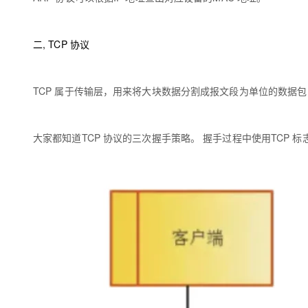
大模型解决方案
迁移与运维管理
快速部署 Dify，高效搭建 
二, TCP 协议
专有云
10 分钟在聊天系统中增加
TCP 属于传输层，用来将大块数据分割成报文段为单位的数据包
大家都知道TCP 协议的三次握手策略。 握手过程中使用TCP 标志 --