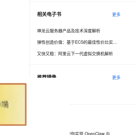
相关电子书
更多
息提取
与 AI 智能体进行实时音视频通话
从文本、图片、视频中提取结构化的属性信息
构建支持视频理解的 AI 音视频实时通话应用
神龙云服务器产品及技术深度解析
t.diy 一步搞定创意建站
构建大模型应用的安全防护体系
。
弹性创造价值：基于ECS的最佳性价比实践解析
通过自然语言交互简化开发流程,全栈开发支持
通过阿里云安全产品对 AI 应用进行安全防护
又快又稳：阿里云下一代虚拟交换机解析
推荐镜像
更多
DNS
下一篇
一条命令迁移，帮你实现 OpenClaw 与