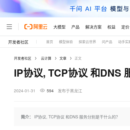
大模型
产品
解决方案
权益
定价
开发者社区
首页
模型体验
探索云世界
问产品
动手实
大模型
产品
解决方案
权益
定价
云市场
伙伴
服务
了解阿里云
精选产品
精选解决方案
普惠上云
产品定价
精选商城
成为销售伙伴
售前咨询
为什么选择阿里云
千问AI平台
开发者社区
云计算
文章
正文
了解云产品的定价详情
大模型服务平台百炼
千问办公，解锁你的工作
普惠上云 官方力荐
分销伙伴
在线服务
网站建设
什么是云计算
大
IP协议, TCP协议 和DN
大模型服务与应用平台
企业级Agent产品，直接
云服务器38元/年起，超
咨询伙伴
多端小程序
技术领先
云上成本管理
售后服务
轻量应用服务器
Agency Agents：拥
官方推荐返现计划
大模型
精选产品
精选解决方案
Salesforce 国际版订阅
稳定可靠
管理和优化成本
推荐新用户得奖励，单订单
销售伙伴合作计划
2024-01-31
594
发布于黑龙江
自助服务
友盟天域
安全合规
人工智能与机器学习
AI
文本生成
云数据库 RDS
HappyHorse 打造一
云工开物
无影生态合作计划
在线服务
观测云
分析师报告
高校专属算力普惠，学生认
计算
互联网应用开发
Qwen3.8-Max
HOT
Salesforce On Alibaba C
工单服务
Tuya 物联网平台阿里云
研究报告与白皮书
人工智能平台 PAI
快速拥有专属 OpenClaw
简介：
IP协议, TCP协议 和DNS 服务分别是干什么的？
大模
Consulting Partner 合
大数据
容器
智能体时代全能旗舰模型
免费试用
短信专区
一站式AI开发、训练和推
蓝凌 OA
AI 大模型销售与服务生
现代化应用