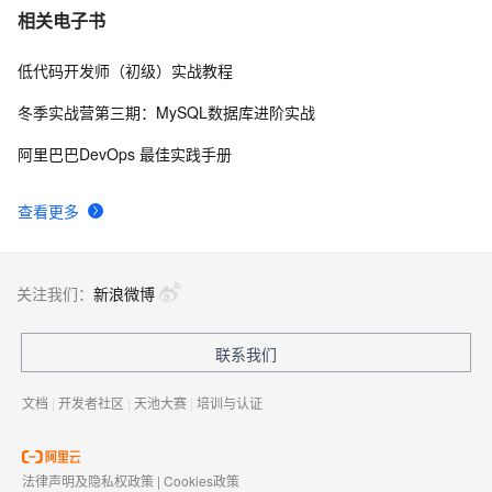
当我们谈论企业级存储市场时，我们谈论（做）了什
9533
7
相关电子书
么
低代码开发师（初级）实战教程
统一预付费ECS资源到期日
7367
8
冬季实战营第三期：MySQL数据库进阶实战
阿里云智能基础产品技术月刊 2019年5月
6790
9
阿里巴巴DevOps 最佳实践手册
阿里云郑晓：浅谈GPU虚拟化技术（第三章）
6301
10
查看更多
关注我们：
新浪微博
联系我们
文档
|
开发者社区
|
天池大赛
|
培训与认证
法律声明及隐私权政策
|
Cookies政策