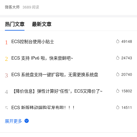
微客大师
3689
热门文章
最新文章
ECS控制台使用小贴士
49148
1
ECS 支持 IPv6 啦，快来尝鲜吧~
24743
2
ECS 系统盘支持一键扩容啦，无需更换系统盘
20740
3
【降价信息】弹性计算好“任性”，ECS又降价了~
15802
4
ECS 新版移动端购买发布啦！！！
14511
5
阿里云基础产品技术月刊 2019年4月
13726
6