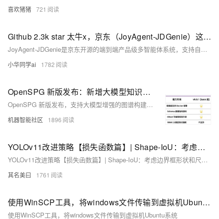
喜欢猪猪
721
Github 2.3k star 太牛x，京东（JoyAgent‑JDGenie）这个开源项目来得太及时啦，端到端多智能体神器！！！
JoyAgent-JDGenie是京东开源的端到端产品级多智能体系统，支持自然语言生成报告、PPT、网页等内容，准确率达75.15%。具备开箱即用、多智能体协同、高扩展性及跨任务记忆能力，支持多种文件格式输出，部署灵活，不依赖私有云平台。适合企业自动化报告生成、数据分析与行业定制化应用，是高效、实用的开源AI工具。
小华同学ai
1782
OpenSPG 新版发布：新增大模型知识抽取，3 步快速搭建专属知识图谱
OpenSPG 新版发布，支持大模型增强的图谱构建，仅需 3 个步骤快速搭建专属知识图谱。
机器智能社区
1896
YOLOv11改进策略【损失函数篇】| Shape-IoU：考虑边界框形状和尺度的更精确度量
YOLOv11改进策略【损失函数篇】| Shape-IoU：考虑边界框形状和尺度的更精确度量
其名美曰
1761
使用WinSCP工具，将windows文件传输到虚拟机Ubuntu系统
使用WinSCP工具，将windows文件传输到虚拟机Ubuntu系统