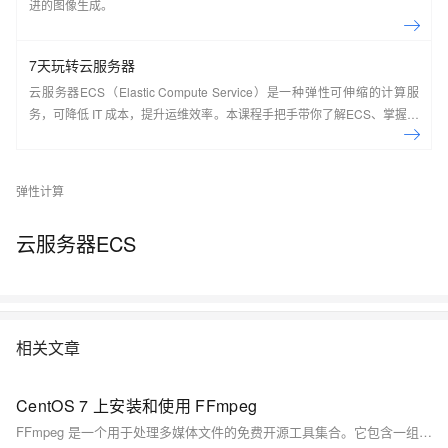
进的图像生成。
7天玩转云服务器
云服务器ECS（Elastic Compute Service）是一种弹性可伸缩的计算服
务，可降低 IT 成本，提升运维效率。本课程手把手带你了解ECS、掌握基
本操作、动手实操快照管理、镜像管理等。了解产品详
情:&nbsp;https://www.aliyun.com/product/ecs
弹性计算
云服务器ECS
相关文章
CentOS 7 上安装和使用 FFmpeg
FFmpeg 是一个用于处理多媒体文件的免费开源工具集合。它包含一组共享的音频和视频库，例如 libavcodec、libavformat 和 libavutil。使用 FFmpeg，您可以在各种视频和音频格式之间进行转换、设置采样率、捕获流音频/视频以及调整视频大小 #云库工具#。