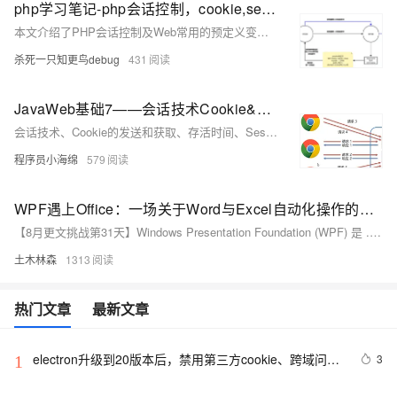
php学习笔记-php会话控制，cookie,session的使用，cookie自动登录和session 图书上传信息添加和修改例子-day07
本文介绍了PHP会话控制及Web常用的预定义变量，包括`$_REQUEST`、`$_SERVER`、`$_COOKIE`和`$_SESSION`的用法和示例。涵盖了cookie的创建、使用、删除以及session的工作原理和使用，并通过图书上传的例子演示了session在实际应用中的使用。
杀死一只知更鸟debug
431
JavaWeb基础7——会话技术Cookie&Session
会话技术、Cookie的发送和获取、存活时间、Session钝化与活化、销毁、用户登录注册“记住我”和“验证码”案例
程序员小海绵
579
WPF遇上Office：一场关于Word与Excel自动化操作的技术盛宴，从环境搭建到代码实战，看WPF如何玩转文档处理的那些事儿
【8月更文挑战第31天】Windows Presentation Foundation (WPF) 是 .NET Framework 的重要组件，以其强大的图形界面和灵活的数据绑定功能著称。本文通过具体示例代码，介绍如何在 WPF 应用中实现 Word 和 Excel 文档的自动化操作，包括文档的读取、编辑和保存等。首先创建 WPF 项目并设计用户界面，然后在 `MainWindow.xaml.cs` 中编写逻辑代码，利用 `Microsoft.Office.Interop` 命名空间实现 Office 文档的自动化处理。文章还提供了注意事项，帮助开发者避免常见问题。
土木林森
1313
热门文章
最新文章
electron升级到20版本后，禁用第三方cookie、跨域问题
3
1
解决方法