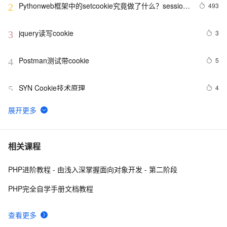
Pythonweb框架中的setcookie究竟做了什么？session
493
2
与cookie关系
jquery读写cookie
3
3
Postman测试带cookie
5
4
SYN Cookie技术原理
4
5
js中的cookie的设置获取和检查
2
6
Vue项目使用Cookie，以Json格式存入与读取Cookie，
11
7
相关课程
设置过期时间以及删除操作
PHP进阶教程 - 由浅入深掌握面向对象开发 - 第二阶段
Python的cookie处理分享
5
8
PHP完全自学手册文档教程
浏览器同源策略问题 - Cookie访问限制
2
9
查看更多
浏览器Header和cookie字符串形式转Json
2
10