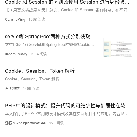
Cookie 和 Session 的区别及使用 Session 进行身份验证的方法
【10月更文挑战第12天】总之，Cookie 和 Session 各有特点，在不同的场景中发挥着不同的作用。使用 Session 进行身份验证是常见的做法，通过合理的设计和管理，可以确保用户身份的安全和可靠验证。
CamilleKing
1068
servlet和SpringBoot两种方式分别获取Cookie和Session方式比较（带源码） —— 图文并茂 两种方式获取Header
文章比较了在Servlet和Spring Boot中获取Cookie、Session和Header的方法，并提供了相应的代码实例，展示了两种方式在实际应用中的异同。
dream_ready
1934
Cookie、Session、Token 解析
Cookie、Session、Token 解析
古明地盆
1409
PHP中的设计模式：提升代码的可维护性与扩展性在软件开发过程中，设计模式是开发者们经常用到的工具之一。它们提供了经过验证的解决方案，可以帮助我们解决常见的软件设计问题。本文将介绍PHP中常用的设计模式，以及如何利用这些模式来提高代码的可维护性和扩展性。我们将从基础的设计模式入手，逐步深入到更复杂的应用场景。通过实际案例分析，读者可以更好地理解如何在PHP开发中应用这些设计模式，从而写出更加高效、灵活和易于维护的代码。
本文探讨了PHP中常用的设计模式及其在实际项目中的应用。内容涵盖设计模式的基本概念、分类和具体使用场景，重点介绍了单例模式、工厂模式和观察者模式等常见模式。通过具体的代码示例，展示了如何在PHP项目中有效利用设计模式来提升代码的可维护性和扩展性。文章还讨论了设计模式的选择原则和注意事项，帮助开发者在不同情境下做出最佳决策。
游客762btuqu5wybw666
390