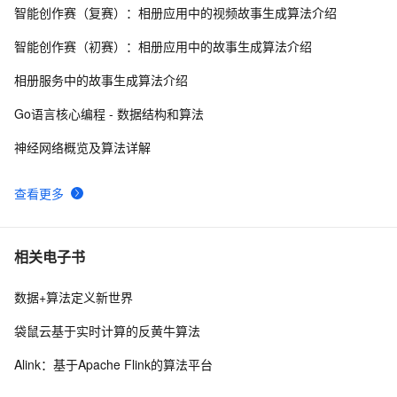
智能创作赛（复赛）：相册应用中的视频故事生成算法介绍
【推荐算法】商品推荐_2244
546
9
智能创作赛（初赛）：相册应用中的故事生成算法介绍
微软的22道数据结构算法面试题
618
10
相册服务中的故事生成算法介绍
Go语言核心编程 - 数据结构和算法
神经网络概览及算法详解
查看更多
相关电子书
数据+算法定义新世界
袋鼠云基于实时计算的反黄牛算法
Alink：基于Apache Flink的算法平台