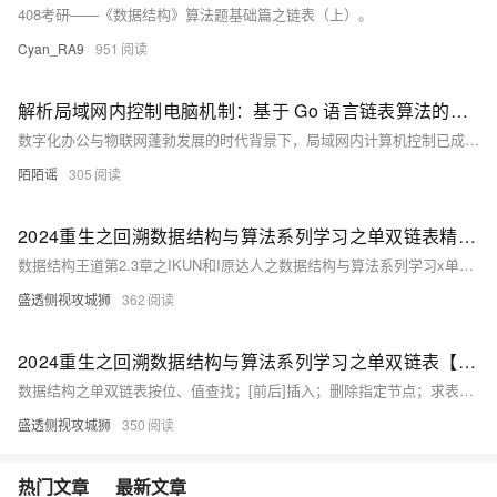
408考研——《数据结构》算法题基础篇之链表（上）。
Cyan_RA9
951
解析局域网内控制电脑机制：基于 Go 语言链表算法的隐秘通信技术探究
数字化办公与物联网蓬勃发展的时代背景下，局域网内计算机控制已成为提升工作效率、达成设备协同管理的重要途径。无论是企业远程办公时的设备统一调度，还是智能家居系统中多设备间的联动控制，高效的数据传输与管理机制均构成实现局域网内计算机控制功能的核心要素。本文将深入探究 Go 语言中的链表数据结构，剖析其在局域网内计算机控制过程中，如何达成数据的有序存储与高效传输，并通过完整的 Go 语言代码示例展示其应用流程。
陌陌谣
305
2024重生之回溯数据结构与算法系列学习之单双链表精题详解（9）【无论是王道考研人还是IKUN都能包会的；不然别给我家鸽鸽丢脸好嘛？】
数据结构王道第2.3章之IKUN和I原达人之数据结构与算法系列学习x单双链表精题详解、数据结构、C++、排序算法、java、动态规划你个小黑子；这都学不会；能不能不要给我家鸽鸽丢脸啊~除了会黑我家鸽鸽还会干嘛？！！！
盛透侧视攻城狮
362
2024重生之回溯数据结构与算法系列学习之单双链表【无论是王道考研人还是IKUN都能包会的；不然别给我家鸽鸽丢脸好嘛？】
数据结构之单双链表按位、值查找；[前后]插入；删除指定节点；求表长、静态链表等代码及具体思路详解步骤；举例说明、注意点及常见报错问题所对应的解决方法
盛透侧视攻城狮
350
热门文章
最新文章