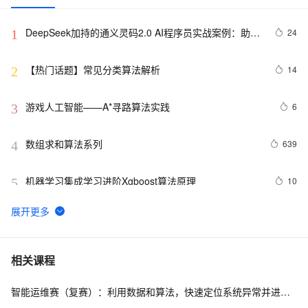
DeepSeek加持的通义灵码2.0 AI程序员实战案例：助力
24
1
嵌入式开发中的算法生成革新
【热门话题】常见分类算法解析
14
2
游戏人工智能——A*寻路算法实践
6
3
数组求和算法系列
639
4
机器学习集成学习进阶Xgboost算法原理
10
5
【滤波跟踪】基于卡尔曼滤波算法实现飞行物体运动轨迹
3
6
预测附matlab代码
【转】算法基础（二）：栈的应用 --- 迷宫解题
546
7
相关课程
智能运维赛（复赛）：利用数据和算法，快速定位系统异常并进行根因分析
《算法技术手册》一3.5.5 算法分析
534
8