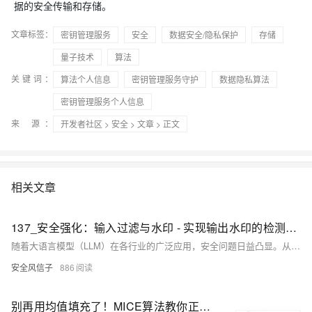
据的安全传输和存储。
文章标签：
密钥管理服务
安全
数据安全/隐私保护
存储
量子技术
算法
关键词：
算法个人信息
密钥管理服务守护
数据隐私算法
密钥管理服务个人信息
来 源：
开发者社区
>
安全
>
文章
> 正文
相关文章
137_安全强化：输入过滤与水印 - 实现输出水印的检测算法与LLM安全防护最佳实践
随着大语言模型（LLM）在各行业的广泛应用，安全问题日益凸显。从提示注入攻击到恶意输出生成，从知识产权保护到内容溯源，LLM安全已成为部署和应用过程中不可忽视的关键环节。在2025年的LLM技术生态中，输入过滤和输出水印已成为两大核心安全技术，它们共同构建了LLM服务的安全防护体系。
安全风信子
886
别再用均值填充了！MICE算法教你正确处理缺失数据