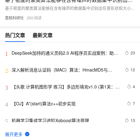
基于密度的聚类算法能够在含有噪声的数据集中识别出任意形状和大小的簇（Matlab代码实现）
荔枝科研社
250
热门文章
最新文章
DeepSeek加持的通义灵码2.0 AI程序员实战案例：助力
23
1
嵌入式开发中的算法生成革新
深入解析消息认证码（MAC）算法：HmacMD5与
12
2
HmacSHA1
【头歌 计算机图形学 练习】多边形填充v1.0 (第1关：扫
4
3
描线填充算法（活动边表AET法） 第2关：边缘填充法 第
3关：区域四连通种子填充算法 第4关：区域扫描线种子
【OJ】A*(start)算法c++初步实现
7
4
填充算法)
机器学习集成学习进阶Xgboost算法原理
13
5
【滤波跟踪】基于卡尔曼滤波算法实现飞行物体运动轨迹
6
6