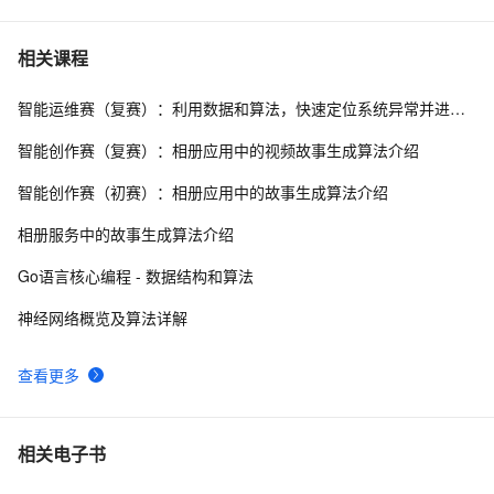
预测附matlab代码
Console-算法[for,if,break]-五个好朋友分苹果
495
7
相关课程
智能运维赛（复赛）：利用数据和算法，快速定位系统异常并进行根因分析
数组求和算法系列
639
8
智能创作赛（复赛）：相册应用中的视频故事生成算法介绍
【热门话题】常见分类算法解析
10
9
智能创作赛（初赛）：相册应用中的故事生成算法介绍
微软的22道数据结构算法面试题
8
10
相册服务中的故事生成算法介绍
Go语言核心编程 - 数据结构和算法
神经网络概览及算法详解
查看更多
相关电子书