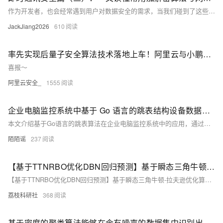
作为开发者，也会经常遇到用户对数据安全的需求，当我们碰到了这些需求后如何解决，如何何种方式保证数据安全，哪种方式最有效，这些问题经常困惑着我们。52im社区本次着重整理了常见的通讯安全问题和加解密算法知识与即时通讯/IM开发同行们一起分享和学习。
JackJiang2026
610
率先实现后量子安全算法技术落地上车！阿里云与小鹏汽车签署后量子加密安全合作协议
喜报～
阿里云安全_
1555
企业电脑监控系统中基于 Go 语言的跳表结构设备数据索引算法研究
本文介绍基于Go语言的跳表算法在企业电脑监控系统中的应用，通过多层索引结构将数据查询、插入、删除操作优化至O(log n)，显著提升海量设备数据管理效率，解决传统链表查询延迟问题，实现高效设备状态定位与异常筛选。
陌陌谣
237
【基于TTNRBO优化DBN回归预测】基于瞬态三角牛顿-拉夫逊优化算法（TTNRBO）优化深度信念网络（DBN）数据回归预测研究（Matlab代码实现）
【基于TTNRBO优化DBN回归预测】基于瞬态三角牛顿-拉夫逊优化算法（TTNRBO）优化深度信念网络（DBN）数据回归预测研究（Matlab代码实现）
荔枝科研社
368
基于密度的聚类算法能够在含有噪声的数据集中识别出任意形状和大小的簇（Matlab代码实现）