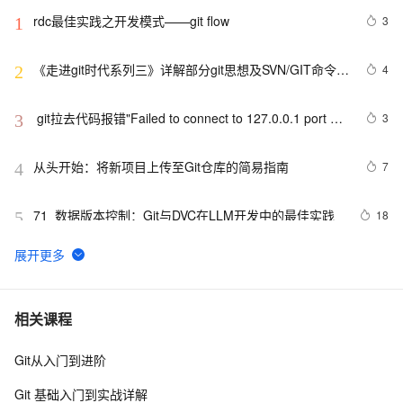
rdc最佳实践之开发模式——git flow
3
1
《走进git时代系列三》详解部分git思想及SVN/GIT命令对
4
2
比解析
 git拉去代码报错"Failed to connect to 127.0.0.1 port 
3
3
31181: Connection refused"
从头开始：将新项目上传至Git仓库的简易指南
7
4
71_数据版本控制：Git与DVC在LLM开发中的最佳实践
18
5
git使用
5
6
git checkout 切 commit
12
7
相关课程
Git从入门到进阶
Git 如何将一个项目的代码放到一个新的仓库中，但不在
11
8
新的仓库中显示旧的提交记录
Git 基础入门到实战详解