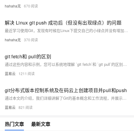
hahaha无
670
解决 Linux git push 成功后（但没有出现绿点）的问题
最近学习使用Git，发现有时候在Linux下提交自己的小绿点并没有增加，单在仓库中却可以看到提交的代码。看着连续的绿点中出现几个零零散散的灰点，着实让一个强迫症患者十分难受。接下来分享以下我所知道的问题。
hahaha无
370
git fetch和 pull的区别
通过这些内容和示例，您可以系统地理解 `git fetch`和 `git pull`的区别，并在实际工作中灵活应用这两个命令，提高版本控制的效率。希望这些内容对您的学习和工作有所帮助。
蓝易云
1211
git分布式版本控制系统及在码云上创建项目并pull和push
通过本文的介绍，我们详细讲解了Git的基本概念和工作流程，并展示了如何在码云上创建项目及进行pull和push操作。Git作为一种分布式版本控制系统，为开发者提供了强大的工具来管理代码变更和协作开发。希望本文能帮助您更好地理解和使用Git及码云，提高开发效率和代码质量。
蓝易云
821
热门文章
最新文章