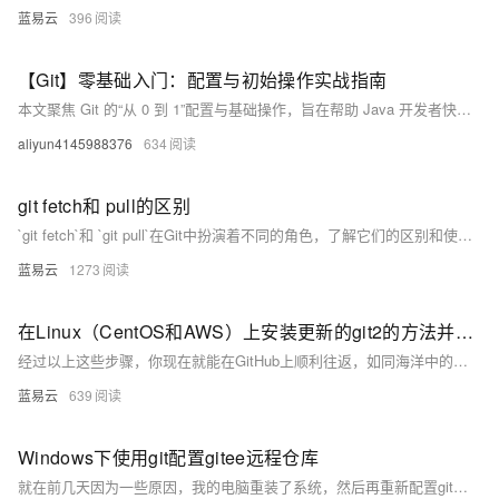
蓝易云
396
【Git】零基础入门：配置与初始操作实战指南
本文聚焦 Git 的“从 0 到 1”配置与基础操作，旨在帮助 Java 开发者快速掌握环境搭建、用户配置、仓库初始化、代码提交、版本回退等核心技能。内容设计上避免涉及复杂的分支策略或高级命令，以实用为导向，适合零基础入门者系统学习，为后续参与企业级项目开发奠定版本控制基础。
aliyun4145988376
634
git fetch和 pull的区别
`git fetch`和 `git pull`在Git中扮演着不同的角色，了解它们的区别和使用场景对于高效管理代码库至关重要。通过合理使用这两个命令，可以更好地控制代码合并过程，减少冲突，提高团队协作效率。
蓝易云
1273
在Linux（CentOS和AWS）上安装更新的git2的方法并配置github-ssh
经过以上这些步骤，你现在就能在GitHub上顺利往返，如同海洋中的航海者自由驰骋。欢迎你加入码农的世界，享受这编程的乐趣吧！
蓝易云
639
Windows下使用git配置gitee远程仓库
就在前几天因为一些原因，我的电脑重装了系统，然后再重新配置git的环境的时候就遇到了一些小问题。所以我决定自己写一篇文章，以便以后再配置git时，避免一些错误操作，而导致全网搜方法，找对的文章去找对应的解决方法。下面为了演示方便就拿gitee来演示，不拿GitHub了写文章了。