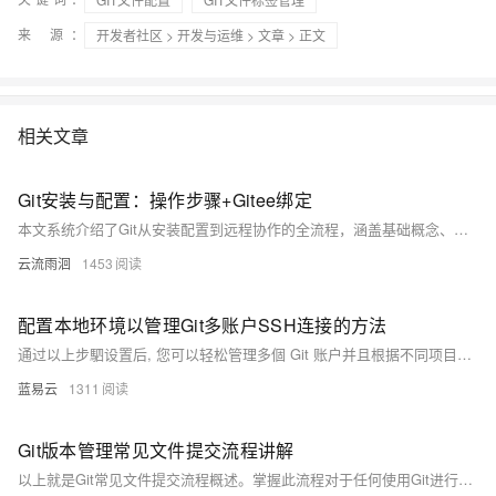
来 源：
开发者社区
>
开发与运维
>
文章
> 正文
相关文章
Git安装与配置：操作步骤+Gitee绑定
本文系统介绍了Git从安装配置到远程协作的全流程，涵盖基础概念、常用命令、分支管理、冲突解决及Gitee实战操作，助你高效掌握代码版本控制与团队协作技巧。
云流雨洄
1453
配置本地环境以管理Git多账户SSH连接的方法
通过以上步駟设置后, 您可以轻松管理多個 Git 账户并且根据不同项目需求切换 SSH 密匙进行版本控制操作。
蓝易云
1311
Git版本管理常见文件提交流程讲解
以上就是Git常见文件提交流程概述。掌握此流程对于任何使用Git进行版本控制和协同工作项目团队成员都至关重要。