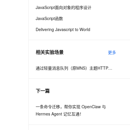
JavaScript面向对象的程序设计
息提取
与 AI 智能体进行实时音视频通话
JavaScript函数
从文本、图片、视频中提取结构化的属性信息
构建支持视频理解的 AI 音视频实时通话应用
Delivering Javascript to World
t.diy 一步搞定创意建站
构建大模型应用的安全防护体系
通过自然语言交互简化开发流程,全栈开发支持
通过阿里云安全产品对 AI 应用进行安全防护
相关实验场景
更多
通过轻量消息队列（原MNS）主题HTTP订阅+ARMS实现自定义数据多渠道告警
下一篇
一条命令迁移，帮你实现 OpenClaw 与
Hermes Agent 记忆互通！