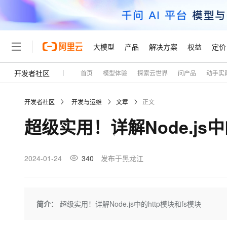
大模型
产品
解决方案
权益
定价
开发者社区
首页
模型体验
探索云世界
问产品
动手实
大模型
产品
解决方案
权益
定价
云市场
伙伴
服务
了解阿里云
精选产品
精选解决方案
普惠上云
产品定价
精选商城
成为销售伙伴
售前咨询
为什么选择阿里云
千问AI平台
开发者社区
开发与运维
文章
正文
了解云产品的定价详情
大模型服务平台百炼
睿译宝，AI翻译排版一
普惠上云 官方力荐
分销伙伴
在线服务
网站建设
什么是云计算
大
超级实用！详解Node.js中
大模型服务与应用平台
上传文档即自动完成翻译和
云服务器38元/年起，超
咨询伙伴
多端小程序
技术领先
云上成本管理
售后服务
轻量应用服务器
GLM-5.2：长任务时代
官方推荐返现计划
大模型
精选产品
精选解决方案
Salesforce 国际版订阅
稳定可靠
管理和优化成本
推荐新用户得奖励，单订单
销售伙伴合作计划
2024-01-24
340
发布于黑龙江
自助服务
友盟天域
安全合规
人工智能与机器学习
AI
文本生成
云数据库 RDS
Hermes Agent，打造
云工开物
无影生态合作计划
在线服务
观测云
分析师报告
自主进化，持久记忆，越用
高校专属算力普惠，学生认
计算
互联网应用开发
Qwen3.8-Max
HOT
Salesforce On Alibaba C
工单服务
Tuya 物联网平台阿里云
研究报告与白皮书
人工智能平台 PAI
快速拥有专属 OpenClaw
简介：
超级实用！详解Node.js中的http模块和fs模块
大模
Consulting Partner 合
大数据
容器
智能体时代全能旗舰模型
免费试用
短信专区
一站式AI开发、训练和推
蓝凌 OA
AI 大模型销售与服务生
现代化应用