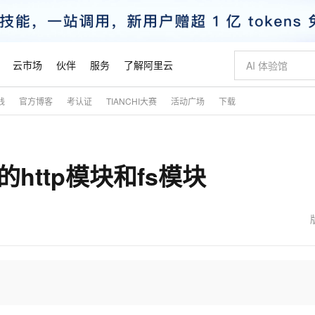
云市场
伙伴
服务
了解阿里云
践
官方博客
考认证
TIANCHI大赛
活动广场
下载
AI 特惠
数据与 API
成为产品伙伴
企业增值服务
最佳实践
价格计算器
AI 场景体
基础软件
产品伙伴合
阿里云认证
市场活动
配置报价
大模型
自助选配和估算价格
步到位
智启 AI 普惠权益
产品生态集成认证中心
企业支持计划
云上春晚
域名与网站
Qwen Audio：打造专属 AI 语音助手
千问官方 MaaS 平台，为开发者和 Agent 而生，新用户赠送 1 亿 + tokens 额度
一句话生成原生
AI Coding
阿里云Maa
2026 阿里云
云服务器 E
为企业打
数据集
Windows
大模型认证
模型
NEW
NEW
的http模块和fs模块
格式还原
值低价云产品抢先购
至高享 1亿+免费 tokens，加速 Al 应用落地
提供智能易用的域名与建站服务
Qwen-Audio-3.0-Realtime 端到端实时语音角色扮演
输入一句话想法,
智能编程，一键
安全可靠、
产品生态伙伴
专家技术服务
云上奥运之旅
弹性计算合作
阿里云中企出
手机三要素
宝塔 Linux
全部认证
价格优势
开源旗舰模型
即刻拥有 DeepSeek-V4-Pro
阿里云 OPC 创新助力计划
千问大模型
一键部署幻兽
AI 电商营销
对象存储 O
大模型
产品生态伙伴工作台
企业增值服务台
云栖战略参考
云存储合作计
云栖大会
身份实名认证
CentOS
训练营
推动算力普惠，释放技术红利
最高返9万
真正可用的 1M 上下文,一次完成代码全链路开发
快速构建应用程序和网站，即刻迈出上云第一步
轻松解锁专属 DeepSeek-V4-Pro
至高百万元 Token 补贴，加速一人公司成长
多元化、高性能、安全可靠的大模型服务
一键购买专属
从图文生成到
云上的中国
数据库合作计
活动全景
短信
Docker
图片和
自进化智能体
5 分钟轻松部署专属 QwenPaw
Token Plan 模型订阅计划
数字证书管理服务（原SSL证书）
高效搭建 AI
AI 广告创作
无影云电脑
企业成长
NEW
HOT
信息公告
看见新力量
云网络合作计
OCR 文字识别
JAVA
越聪明
证享300元代金券
全托管，含MySQL、PostgreSQL、SQL Server、MariaDB多引擎
Qwen3.8-Max 首发尝鲜，限时加量 10 倍，夜间低至2折
实现全站HTTPS，呈现可信的WEB访问
从聊天伙伴进化为能主动干活的本地数字员工
图文、视频一
随时随地安
魔搭 Mode
Kimi-K3
HappyHors
NEW
loud
服务实践
官网公告
金融模力时刻
Salesforce O
版
发票查验
全能环境
Claude Code + GStack 打造工程团队
千问办公，限时限量积分加倍
Qoder
低代码高效构
AI 建站
短信服务
型
NEW
作计划
Kimi 最新旗舰模型，长程编程与推理利器
让文字生成流
计划
创新中心
魔搭 ModelSc
健康状态
理服务
让AI从“聊天伙伴”进化为能干活的“数字员工”
安装技能 GStack，拥有专属 AI 工程团队
你的AI工作搭子，覆盖日常办公高频场景
面向真实软件的智能体编程平台
0 代码专业建
客户案例
天气预报查询
操作系统
态合作计划