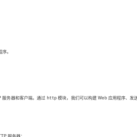
Deepseek-v4-pro
HappyHors
同享
万小智 AI 建站低至 15元/月
Qoder CN
AI 短剧/漫剧
云原生数据库 
快递物流查询
WordPress
成为服务伙
高校合作
点，立即开启云上创新
覆盖公网/内网、递归/权威、移动APP等全场景解析服务
送.CN域名，送备案服务码
基于千问大模型等，支持代码智能生成、研发智能问答
AI助力短剧
态智能体模型
旗舰 MoE 大模型，百万上下文与顶尖推理能力
图生视频，流
Ubuntu
服务生态伙伴
云工开物
企业应用
Works
Night Plan 支持 Qwen 3.8-Max
云原生大数据计算服务 MaxCompute
AI 办公
容器服务 Kub
NEW
GLM-5.2
Wan2.7-T
Red Hat
30+ 款产品免费体验
Data Agent 驱动的一站式 Data+AI 开发治理平台
夜间 5 折，Qwen/Meoo/TokenPlan 客户专享
面向分析的企业级SaaS模式云数据仓库
AI智能应用
提供一站式管
科研合作
视觉 Coding、空间感知、多模态思考等全面升级
1M上下文，专为长程任务能力而生
ERP
堂（旗舰版）
SUSE
智能客服
CRM
防护产品
2个月
自动承接线索
程序。
建站小程序
OA 办公系统
AI 应用构建
大模型原生
力提升
财税管理
模板建站
Qoder
大模型服务平台百炼-应用模版
HOT
NEW
面向真实软件
个人版上线、团队版降价；千问3.8-Max首发发尝鲜
丰富多元化的应用模版和解决方案
400电话
定制建站
万有无界
大模型服务平台百炼-智能体
方案
广告营销
模板小程序
TP 服务器和客户端。通过
模块，我们可以构建 Web 应用程序、发送 
的模型效果
灵活可视化地构建企业级 Agent
http
定制小程序
秒悟
人工智能平台 PAI
APP 开发
云端极速 AI 
新一代 AI 视频生成模型，深度适配广告营销等场景
AI Native 的算法工程平台，一站式完成建模、训练、推理服务部署
建站系统
TP 服务器：