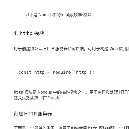
存储
天池大赛
Qwen3.7-Plus
云解析DNS
解决方案免费试用 新老
电子合同
最高领取价值200元试用
能看、能想、能动手的多模
安全
网络与CDN
AI 算法大赛
以下是 Node.js中的http模块和fs模块
畅捷通
大数据开发治理平台 Data
AI 产品 免费试用
网络
安全
云开发大赛
Qwen3-VL-Plus
Tableau 订阅
1亿+ 大模型 tokens 和 
1.
模块
http
可观测
入门学习赛
中间件
AI空中课堂在线直播课
云防火墙
140+云产品 免费试用
上云与迁云
云原生的云上边界网络安全
产品新客免费试用，最长1
数据库
用于创建和处理 HTTP 服务器和客户端，可用于构建 Web 应用
生态解决方案
大模型服务
企业出海
大模型ACA认证体验
大数据计算
助力企业全员 AI 认知与能
行业生态解决方案
千问AI平台-Token Plan
政企业务
媒体服务
const http = require('http');
开发者生态解决方案
企业服务与云通信
千问AI平台-模型体验
AI 开发和 AI 应用解决
模块是 Node.js 中的核心模块之一，用于创建和处理 HT
在线体验全尺寸、多种模态
http
域名与网站
请求以及处理 HTTP 响应。
Happy 系列大模型
终端用户计算
创建 HTTP 服务器
Serverless
下面是一个简单的例子，演示了如何使用
模块创建一个 HT
开发工具
http