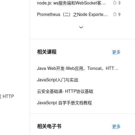
安全
node.js: ws服务端和WebSocket客户
我要投诉
e-1.1-I2V
Cosyvoice-V3-Flash
3
PolarDB
上云场景组合购
Milvus 弹性伸缩功能新增节
伴
端交互示例
漫剧创作，剧本、分镜、视频高效生成
100%兼容MySQL、PostgreSQL，兼容Oracle，支持集中和分布式
覆盖90%+业务场景，专享组合折扣价
点支持范围
畅自然，细节丰富
高表现力语音合成大模型，语音克隆听感自然
VPN
Prometheus（二）之Node Exporter
9
采集Linux主机数据
ernetes 版 ACK
云聚AI 严选权益
AI 原生数据库服务发布
SSL 证书
【node】express中mysql的基本用
3
2V
Fun-ASR
，一键激活高效办公新体验
理容器应用的 K8s 服务
精选AI产品，从模型到应用全链提效
Agent 数据网关
法、连接池的使用、事务的回滚
文戏情感细腻自然，动作戏激烈拳拳到肉，实现更强表演能力
支持中英文自由切换，具备更强的噪声鲁棒性
堡垒机
使用 Node.js、Socket.IO 和 GPT-4 
7
AI 用量加速计划
云原生数据库 PolarDB
构建 AI 聊天机器人
防火墙
、识别商机，让客服更高效、服务更出色。
Apache Dubbo 首个 Node.js 3.0-
新老同享，达量后返
Agentic Database 发布
2
相关课程
更多
alpha 版本正式发布
主机安全
应用
Java Web开发-Web应用、Tomcat、HTTP请求与响应
千问办公
NEW
AI 应用及服务市场
的智能体编程平台
一站式AI生产力平台
JavaScript入门与实战
AI 应用
伶鹊
云安全基础课- HTTP协议基础
HTTP
企业级人与Agent协作平台，接入和调度多个数字员工
智能客服平台，对话机器人、对话分析、智能外呼
大模型
JavaScript 自学手册文档教程
大模型服务平台百炼 - 全妙
自然语言处理
应用创作平台
多模态内容创作工具，已接入 DeepSeek
数据标注
相关电子书
更多
机器学习