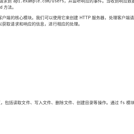
 请求到
，并监听响应的事件。当收到响应数
api.example.com/users
方法。
d
务器和客户端的核心模块。我们可以使用它来创建 HTTP 服务器，处理客户端
以获取请求和响应的信息，进行相应的处理。
行交互，包括读取文件、写入文件、删除文件、创建目录等操作。通过
模块
fs