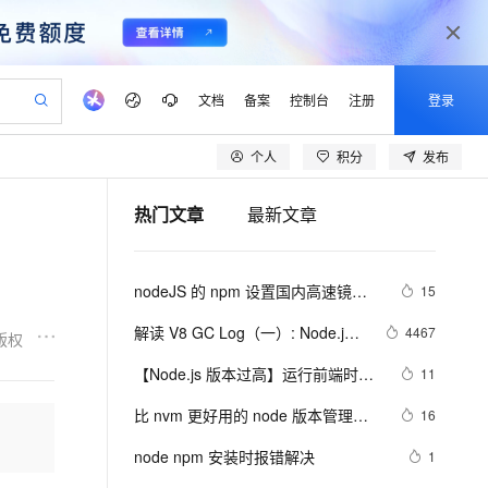
文档
备案
控制台
注册
登录
个人
积分
发布
验
作计划
器
AI 活动
专业服务
服务伙伴合作计划
开发者社区
加入我们
产品动态
服务平台百炼
阿里云 OPC 创新助力计划
热门文章
最新文章
一站式生成采购清单，支持单品或批量购买
可编辑精美 PPT 文稿
S产品伙伴计划（繁花）
峰会
CS
造的大模型服务与应用开发平台
Agency Agents：拥有专属领域专家
AI 生产力先锋
Al MaaS 服务伙伴赋能合作
域名
博文
Careers
至高可申请百万元
Qwen3.8-Max 模型上线
 轻松生成专业的 PPT
开启高性价比 AI 编程新体验
弹性可伸缩的云计算服务
先锋实践拓展 AI 生产力的边界
多领域专家智能体,一键组建 AI 虚拟交付团队
Token 补贴，五大权
计划
海大会
伙伴信用分合作计划
商标
问答
社会招聘
nodeJS 的 npm 设置国内高速镜像
15
益加速 OPC 成功
帕鲁游戏服务器
SS
HappyHorse 打造一站式影视创作平台
飞天发布时刻
HOT
Open Search 向量检索版支
划
备案
电子书
校园招聘
之淘宝镜像的方法
联机服务器，轻松开启游戏
视频创作，一键激活电商全链路生产力
稳定、安全、高性价比、高性能的云存储服务
所见，即是所愿
持视频检索 Pipeline 功能
可视化编排打通从文字构思到成片全链路闭环
更多支持
解读 V8 GC Log（一）: Node.js 
4467
版权
划
公司注册
镜像站
视频生成
语音识别与合成
应用背景与 GC 基础知识
 智能体与工作流应用
漫剧工坊：一站式动画创作平台
AI 实训营
应用身份服务 (IDaaS)
【Node.js 版本过高】运行前端时，
11
合作伙伴培训与认证
划
上云迁移
站生成，高效打造优质广告素材
全接入的云上超级电脑
通过阿里云百炼高效搭建AI应用,助力高效开发
快速生产连贯的高质量长漫剧
从基础到进阶，Agent 创客手把手教你
OpenClaw 管理能力上线
遇到错误 `Error: 
lScope
我要反馈
e-1.1-T2V
Qwen3-TTS-Flash
比 nvm 更好用的 node 版本管理工
16
查询合作伙伴
error:0308010C:digital envelope 
n Alibaba Cloud ISV 合作
代维服务
建企业门户网站
10 分钟搭建微信、支付宝小程序
MaxCompute MaxFrame 提
具
畅细腻的高质量视频
离线语音合成大模型，多语言方言自适应，低延迟高稳定
routines::unsupported`
创新加速
node npm 安装时报错解决
ope
登录合作伙伴管理后台
1
我要建议
站，无忧落地极速上线
以可视化方式快速构建移动和 PC 门户网站
国内短信简单易用，安全可靠，秒级触达，全球覆盖200+国家和地区。
高效部署网站，快速应用到小程序
供自动弹性内存功能