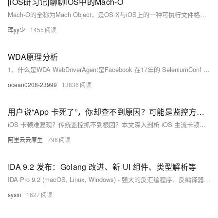
[iOS研习记]聊聊iOS中的Mach-O
Mach-O的全称为Mach Object，是OS X与iOS上的一种可执行文件格式。Mach本身指一种操作系统的微内核标准，被用于OS X与iOS系统的内核中。相信对于移动端的iOS开发者来说，对Mach-O文件一定不陌生，我们编译打包的iOS IPA文件，内部其实就有一个可执行的Mach-O文件，我们开发的framework和.a等动态库静态库中，也会包含Mach-O文件，本篇文章，我们就来详细看看Mach-O中究竟放的是什么，Mach-O的结构是怎样的。
珲yy少
1455
WDA原理分析
1、什么是WDA WebDriverAgent是Facebook 在17年的 SeleniumConf 大会上推出了一款新的iOS移动测试框架。 下面摘录一段官方对于WebDriverAgent的介绍字段：（官方文档：https://github.com/facebook/WebDriverAgent） WebDriverAgent 在 iOS 端实现了一个 WebDriver server ，借助这个 server 我们可以远程控制 iOS 设备。
ocean0208-23999
13836
用户说“App 卡死了”，你却查不到原因？可能是监控方式错了
iOS 卡顿难复现？传统监控抓不到根因？本文深入剖析 iOS 主流卡顿监控方案，重点揭秘生产级可用的 RunLoop 监控实现：如何在不影响性能的前提下，精准捕获主线程阻塞、提取耗时堆栈，并通过退火算法避免重复上报——现已集成于阿里云 ARMS iOS SDK。
阿里云云原生
796
IDA 9.2 发布：Golang 改进、新 UI 组件、类型解析等
IDA Pro 9.2 (macOS, Linux, Windows) - 强大的反汇编程序、反编译器和多功能调试器
sysin
1627