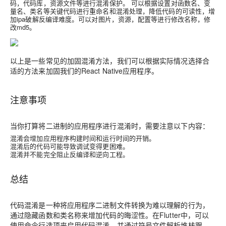
码，代码库，资源文件等进行混淆保护。 可以根据设置对函数名、变
量名、类名等关键代码进行重命名和混淆处理，降低代码的可读性，增
加ipa破解反编译难度。可以对图片，资源，配置等进行修改名称，修
改md5。
以上是一些常见的加固混淆方法，我们可以根据实际情况选择合
适的方法来加固我们的React Native应用程序。
注意事项
当你打算将二进制的应用程序进行混淆时，需要注意以下内容：
混淆会增加应用程序构建时间和运行时间的开销。
混淆后的代码可能导致调试变得更困难。
混淆并不能完全阻止反编译和逆向工程。
总结
代码混淆是一种将应用程序二进制文件转换为难以理解的行为，
通过隐藏函数和类名称来增加代码的晦涩性。在Flutter中，可以
使用命令行选项来启用代码混淆，并通过符号文件解析堆栈跟