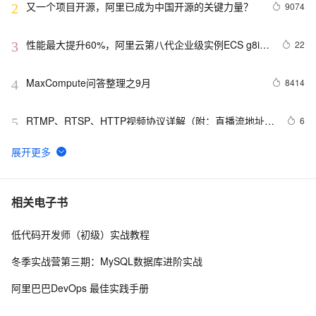
又一个项目开源，阿里已成为中国开源的关键力量？
9074
2
性能最大提升60%，阿里云第八代企业级实例ECS g8i正
22
3
式上线
MaxCompute问答整理之9月
8414
4
RTMP、RTSP、HTTP视频协议详解（附：直播流地址、
6
5
播放软件）
【YOLOv8改进 - 注意力机制】Triplet Attention：轻量
87
6
有效的三元注意力
Python PIL远程命令执行漏洞复现(CVE-2017-8291 
14
7
相关电子书
CVE-2017-8291)
低代码开发师（初级）实战教程
新年快乐 ~
530
8
冬季实战营第三期：MySQL数据库进阶实战
50个优秀的名片设计作品欣赏
577
9
阿里巴巴DevOps 最佳实践手册
WebBrowser控件使用详解
593
10