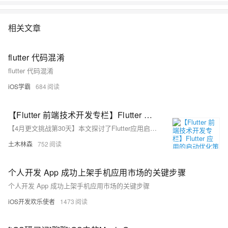
相关文章
flutter 代码混淆
flutter 代码混淆
iOS学霸
684
【Flutter 前端技术开发专栏】Flutter 应用的启动优化策略
【4月更文挑战第30天】本文探讨了Flutter应用启动优化策略，包括理解启动过程、资源加载优化、减少初始化工作、界面布局简化、异步初始化、预加载关键数据、性能监控分析以及案例和未来优化方向。通过这些方法，可以缩短启动时间，提升用户体验。使用Flutter DevTools等工具可助于识别和解决性能瓶颈，实现持续优化。
土木林森
752
个人开发 App 成功上架手机应用市场的关键步骤
个人开发 App 成功上架手机应用市场的关键步骤
iOS开发欢乐使者
1473