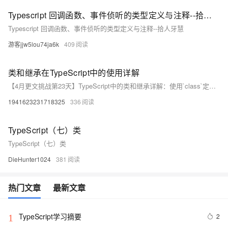
Typescript 回调函数、事件侦听的类型定义与注释--拾人牙慧
Typescript 回调函数、事件侦听的类型定义与注释--拾人牙慧
游客jjw5lou74ja6k
409
类和继承在TypeScript中的使用详解
【4月更文挑战第23天】TypeScript中的类和继承详解：使用`class`定义类，包含属性和方法，如`Animal`示例。通过`extends`实现继承，如`Dog`继承`Animal`，可重写父类方法。使用访问修饰符`public`、`protected`、`private`控制成员可见性。抽象类和抽象方法用于定义基类和强制子类实现特定方法，提升代码组织和可维护性。
1941623231718325
336
TypeScript（七）类
TypeScript（七）类
DieHunter1024
381
热门文章
最新文章
TypeScript学习摘要
2
1