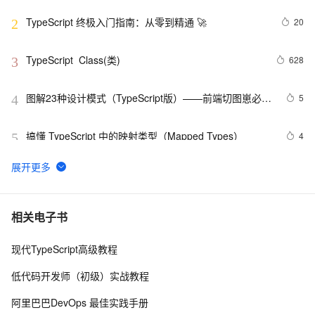
TypeScript 终极入门指南：从零到精通 🚀
20
2
TypeScript  Class(类)
628
3
图解23种设计模式（TypeScript版）——前端切图崽必修
5
4
内功心法
搞懂 TypeScript 中的映射类型（Mapped Types）
4
5
使用React、TypeScript和Ant Design构建现代化前端应
4
6
用
在Vue3.0+ts中如何使用h函数
3
7
相关电子书
现代TypeScript高级教程
TypeScript Generics(泛型)
578
8
低代码开发师（初级）实战教程
JS超集对TypeScript的Map对象以及联合类型的深入实战
6
9
阿里巴巴DevOps 最佳实践手册