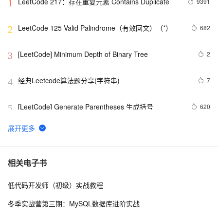
LeetCode 217：存在重复元素	Contains Duplicate
9391
1
LeetCode 125 Valid Palindrome（有效回文）（*）
682
2
[LeetCode] Minimum Depth of Binary Tree
2
3
经典Leetcode算法题分享(字符串)
7
4
[LeetCode] Generate Parentheses 生成括号
620
5
LeetCode 209：最小长度的子数组 Minimum Size 
508
6
Subarray Sum
[LeetCode] Implement Stack using Queues 用队列来
709
7
相关电子书
实现栈
低代码开发师（初级）实战教程
[LeetCode] Shortest Word Distance
600
8
冬季实战营第三期：MySQL数据库进阶实战
[LeetCode] Nim Game
589
9