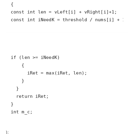
const int iNeedK = threshold / nums[i] + 1;
int m_c;
};