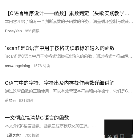
【C语言程序设计——函数】素数判定（头歌实践教学平台习题）【合集】
本内容介绍了编写一个判断素数的子函数的任务，涵盖循环控制与跳转语句、算术运算符（%）、以及素数的概念。任务要求在主函数中输入整数并输出是否为素数的信息。相关知识包括 `for` 和 `while` 循环、`break` 和 `continue` 语句、取余运算符 `%` 的使用及素数定义、分布规律和应用场景。编程要求根据提示补充代码，测试说明提供了输入输出示例，最后给出通关代码和测试结果。 任务核心：编写判断素数的子函数并在主函数中调用，涉及循环结构和条件判断。
RossyYan
956
`scanf`是C语言中用于按格式读取标准输入的函数
`scanf`是C语言中用于按格式读取标准输入的函数，通过格式字符串解析输入并存入指定变量。需注意输入格式严格匹配，并建议检查返回值以确保读取成功，提升程序健壮性。
osswangxining
1576
C语言中的字符、字符串及内存操作函数详细讲解
通过这些函数的正确使用，可以有效管理字符串和内存操作，它们是C语言编程中不可或缺的工具。
蓝易云
531
一文彻底搞清楚C语言的函数
本文介绍C语言函数：函数是程序模块化的工具，由函数头和函数体组成，涵盖定义、调用、参数传递及声明等内容。值传递确保实参不受影响，函数声明增强代码可读性。君志所向，一往无前！
飞锐之家1
700