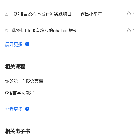
《C语言及程序设计》实践项目——输出小星星
4
4
选择使用c语言编写的phalcon框架
1
5
C与C++《精通Unix下C语言与项目实践》读书笔记（8）
3
6
C语言杂谈——静态函数
5
7
相关课程
你的第一门C语言课
C语言例题5：
685
8
C语言学习教程
【C语言程序设计——函数】分数数列求和1（头歌实践
13
9
教学平台习题）【合集】
查看更多
【C语言基础篇】scanf（）函数详解
7
10
相关电子书