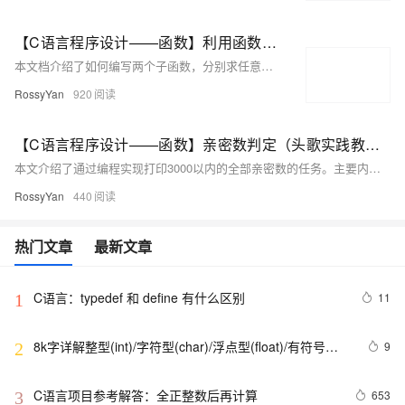
【C语言程序设计——函数】利用函数求解最大公约数和最小公倍数（头歌实践教学平台习题）【合集】
本文档介绍了如何编写两个子函数，分别求任意两个整数的最大公约数和最小公倍数。内容涵盖循环控制与跳转语句的使用、最大公约数的求法（包括辗转相除法和更相减损术），以及基于最大公约数求最小公倍数的方法。通过示例代码和测试说明，帮助读者理解和实现相关算法。最终提供了完整的通关代码及测试结果，确保编程任务的成功完成。
RossyYan
920
【C语言程序设计——函数】亲密数判定（头歌实践教学平台习题）【合集】
本文介绍了通过编程实现打印3000以内的全部亲密数的任务。主要内容包括： 1. **任务描述**：实现函数打印3000以内的全部亲密数。 2. **相关知识**： - 循环控制和跳转语句（for、while循环，break、continue语句）的使用。 - 亲密数的概念及历史背景。 - 判断亲密数的方法：计算数A的因子和存于B，再计算B的因子和存于sum，最后比较sum与A是否相等。 3. **编程要求**：根据提示在指定区域内补充代码。 4. **测试说明**：平台对代码进行测试，预期输出如220和284是一组亲密数。 5. **通关代码**：提供了完整的C语言代码实现
RossyYan
440
热门文章
最新文章
C语言：typedef 和 define 有什么区别
11
1
8k字详解整型(int)/字符型(char)/浮点型(float)/有符号
9
2
(signed)/无符号(unsigned)数据在内存中的存储【程序员
内功修炼/C语言】
C语言项目参考解答：全正整数后再计算
653
3